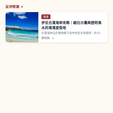
延伸閱讀 →
生活
伊豆白濱海岸攻略｜細白沙灘與透明海
水的海濱度假地
白濱海岸位於靜岡縣下田市伊豆半島南部，約700
公尺長的潔白細緻沙灘綿延展開、海水翡翠綠。白
靜岡縣
→
沙為富含石英的天然砂質。在伊豆半島以高透明度
聞名，也適合浮潛與潛水。從東京搭電車或開車約2
小時半〜3小時。周邊下田溫泉區有露天風呂旅宿。
也是衝浪與趴板景點。