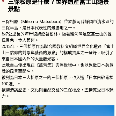
三保松原是什麼？世界遺產富士山絕景
景點
三保松原（Miho no Matsubara）位於靜岡縣靜岡市清水區的
三保半島，是日本代表性的景勝地之一。
約7公里長的海岸線綿延著松林，隔著駿河灣遠望富士山的雄
偉景色，令人著迷。
2013年，三保松原作為聯合國教科文組織世界文化遺產「富士
山－信仰的對象與藝術的源泉」的構成資產之一登錄，吸引了
來自日本國內外的大量觀光客。
此地自古便出現在《萬葉集》與浮世繪中，也以象徵日本美意
識的風景而聞名。
被列為日本三大松原之一的三保松原，也入選「日本白砂青松
100選」。
歡迎造訪歷史、文化與自然交融的三保松原，盡情感受日本魅
力。