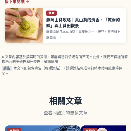
接下來閱讀 →
餐廳
靜岡山葵攻略｜真山葵的清香、「乾淨的
辣」與山葵田觀景
靜岡縣是日本本山葵主要產地之一，伊豆、安倍川上
游與天城周邊清澈溪流地區常見水山葵栽培景觀。靜
靜岡縣
→
岡市葵區的有東木被認為是山葵栽培發祥地，相傳曾
獻給德川家康。傳統「畳石式」栽培以堆疊石塊引入
湧泉水培育，現磨香氣與柔和辛辣為特色。山葵丼、
田丸屋本店山葵漬。
※ 文章內容基於撰寫時的資訊，可能與當前情況有所不同。此外，我們不保證所發
佈內容的準確性和完整性，敬請諒解。
廣告
本文可能包含廣告（聯盟連結），透過連結完成預訂時本站可能獲得佣
金。
相關文章
查看同類別的更多文章
京都府
京都府