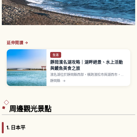
延伸閱讀 →
生活
靜岡濱名湖攻略｜湖畔絕景、水上活動
與鰻魚美食之旅
濱名湖位於靜岡縣西部，橫跨濱松市與湖西市，是
與海相連的汽水湖。湖泊周長約114公里，以鰻魚名
靜岡縣
→
產地聞名。「大草山展望台」可從舘山寺溫泉搭纜
車前往山頂、俯瞰整個濱名湖。環湖自行車路線
「Hamaichi」全長約70公里。「濱名湖花園公
園」腹地56萬平方公尺、免費入園。
周邊觀光景點
1.
日本平