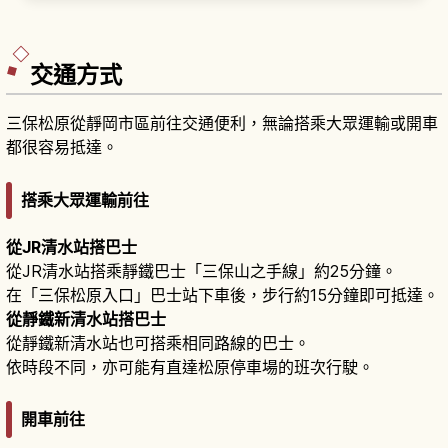
處，主要溫泉區包括沿海展開的熱海溫泉與北部高
地的伊豆山溫泉。「熱海城」是1959年（昭和34
年）建造的天守閣風觀光設施。
交通方式
三保松原從靜岡市區前往交通便利，無論搭乘大眾運輸或開車
都很容易抵達。
搭乘大眾運輸前往
從JR清水站搭巴士
從JR清水站搭乘靜鐵巴士「三保山之手線」約25分鐘。
在「三保松原入口」巴士站下車後，步行約15分鐘即可抵達。
從靜鐵新清水站搭巴士
從靜鐵新清水站也可搭乘相同路線的巴士。
依時段不同，亦可能有直達松原停車場的班次行駛。
開車前往