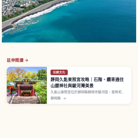
延伸閱讀 →
伝統文化
靜岡久能東照宮攻略｜石階、纜車通往
山腰神社與駿河灣美景
久能山東照宮位於靜岡縣靜岡市駿河區，是祭祀德
川家康公的歷史名社。社殿（本殿、石之間、拜
靜岡縣
→
殿）以權現造的代表例聞名，至今仍保留華麗絢爛
色彩。汽車無法直接開入神社，可選擇「日本平纜
車」（約5分鐘）或從國道150號線沿線久能山下登
上1,159階「表參道石階」（單程約20分鐘）。