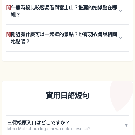
問
什麼時段比較容易看到富士山？推薦的拍攝點在哪
keyboard_arrow_down
裡？
問
附近有什麼可以一起逛的景點？也有羽衣傳說相關
keyboard_arrow_down
地點嗎？
實用日語短句
三保松原入口はどこですか？
▼
Miho Matsubara Iriguchi wa doko desu ka?