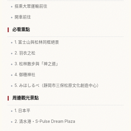
搭乘大眾運輸前往
開車前往
必看重點
1. 富士山與松林同框絕景
2. 羽衣之松
3. 松林散步與「神之道」
4. 御穗神社
5. みほしるべ（靜岡市三保松原文化創造中心）
周邊觀光景點
1. 日本平
2. 清水港・S-Pulse Dream Plaza