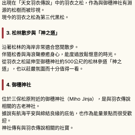
出現在「天女羽衣傳說」中的羽衣之松，作為與御穗神社有淵
源的松樹而被珍視。
現今的羽衣之松為第三代黑松。
3.
松林散步與「神之道」
沿著松林的海岸非常適合悠閒散步。
伴隨松香與海浪聲療癒身心，能度過放鬆愜意的時光。
從羽衣之松延伸至御穗神社約500公尺的松林參道「神之
道」，也以莊嚴氛圍而十分值得一看。
4.
御穗神社
位於三保松原附近的御穗神社（Miho Jinja），是與羽衣傳說
相關的古老神社。
據說有航海平安與締結良緣的庇佑，也作為能量景點而很受歡
迎。
神社傳有與羽衣傳說相關的社寶。