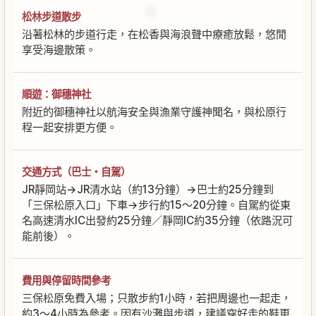
松林步道散步
沿著松林的步道行走，在松香與海浪聲中療癒放鬆，悠閒
享受海邊散策。
順遊：御穗神社
附近的御穗神社以航海安全與漁業守護神聞名，與松原行
程一起安排更方便。
交通方式（巴士・自駕）
JR靜岡站→JR清水站（約13分鐘）→巴士約25分鐘到
「三保松原入口」下車→步行約15〜20分鐘。自駕約從東
名高速清水IC出發約25分鐘／靜岡IC約35分鐘（依路況可
能前後）。
費用與停留時間參考
三保松原免費入場；只散步約1小時，若把周邊也一起走，
約3〜4小時為參考。因有沙灘與步道，建議穿好走的鞋更