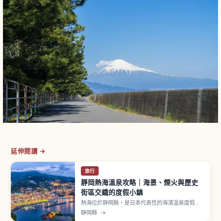
延伸閱讀 →
旅行
靜岡熱海溫泉攻略｜海景、煙火與歷史
街區交織的度假小鎮
熱海位於靜岡縣，是日本代表性的海濱溫泉度假
地，面向太平洋擁有豐富泉源。從東京搭 JR 東海
靜岡縣
→
道新幹線最快約40分鐘。據稱源泉數量超過500