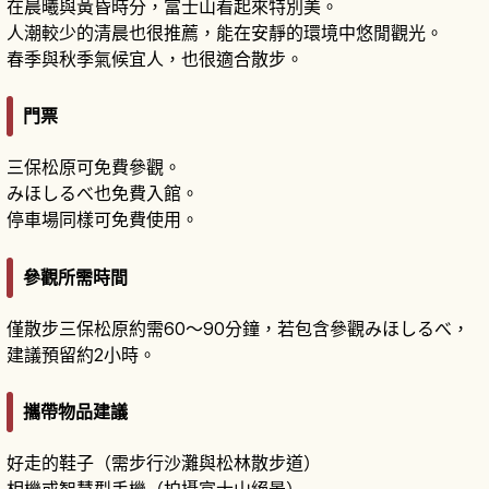
在晨曦與黃昏時分，富士山看起來特別美。
人潮較少的清晨也很推薦，能在安靜的環境中悠閒觀光。
春季與秋季氣候宜人，也很適合散步。
門票
三保松原可免費參觀。
みほしるべ也免費入館。
停車場同樣可免費使用。
參觀所需時間
僅散步三保松原約需60～90分鐘，若包含參觀みほしるべ，
建議預留約2小時。
攜帶物品建議
好走的鞋子（需步行沙灘與松林散步道）