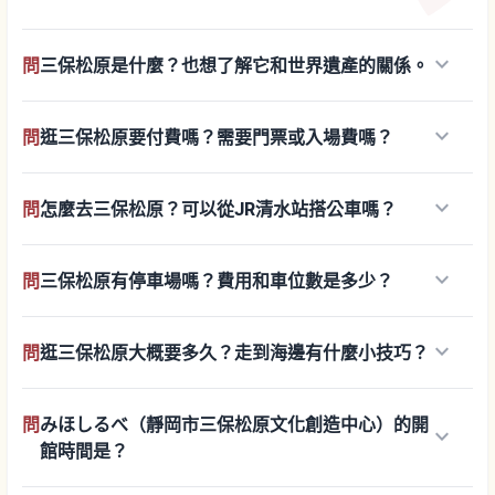
keyboard_arrow_down
問
三保松原是什麼？也想了解它和世界遺產的關係。
keyboard_arrow_down
問
逛三保松原要付費嗎？需要門票或入場費嗎？
keyboard_arrow_down
問
怎麼去三保松原？可以從JR清水站搭公車嗎？
keyboard_arrow_down
問
三保松原有停車場嗎？費用和車位數是多少？
keyboard_arrow_down
問
逛三保松原大概要多久？走到海邊有什麼小技巧？
問
みほしるべ（靜岡市三保松原文化創造中心）的開
keyboard_arrow_down
館時間是？