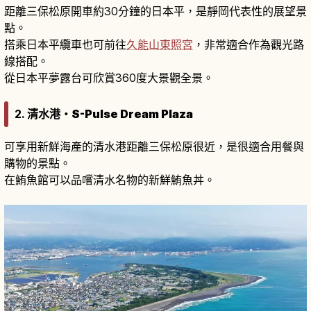
距離三保松原開車約30分鐘的日本平，是靜岡代表性的展望景
點。
搭乘日本平纜車也可前往
久能山東照宮
，非常適合作為觀光路
線搭配。
從日本平夢露台可欣賞360度大景觀全景。
2.
清水港・S-Pulse Dream Plaza
可享用新鮮海產的清水港距離三保松原很近，是很適合用餐與
購物的景點。
在鮪魚館可以品嚐清水名物的新鮮鮪魚丼。