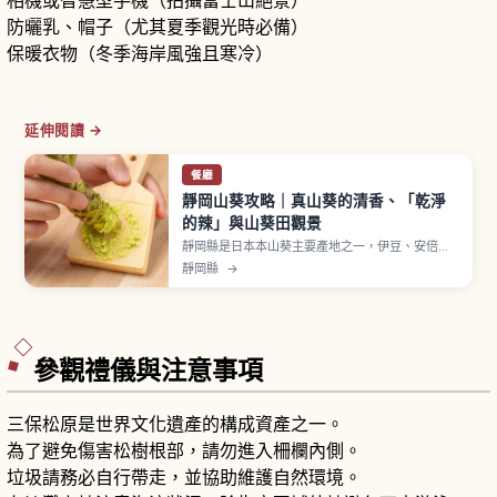
相機或智慧型手機（拍攝富士山絕景）
防曬乳、帽子（尤其夏季觀光時必備）
保暖衣物（冬季海岸風強且寒冷）
延伸閱讀 →
餐廳
靜岡山葵攻略｜真山葵的清香、「乾淨
的辣」與山葵田觀景
靜岡縣是日本本山葵主要產地之一，伊豆、安倍川
上游與天城周邊清澈溪流地區常見水山葵栽培景
靜岡縣
→
觀。靜岡市葵區的有東木被認為是山葵栽培發祥
地，相傳曾獻給德川家康。傳統「畳石式」栽培以
堆疊石塊引入湧泉水培育，現磨香氣與柔和辛辣為
特色。山葵丼、田丸屋本店山葵漬。
參觀禮儀與注意事項
三保松原是世界文化遺產的構成資產之一。
為了避免傷害松樹根部，請勿進入柵欄內側。
垃圾請務必自行帶走，並協助維護自然環境。