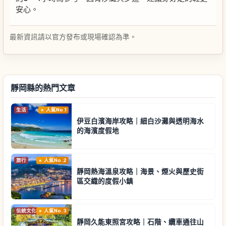
安心。
最新資訊請以官方發布或現場確認為準。
靜岡縣的熱門文章
生活
人氣No.1
伊豆白濱海岸攻略｜細白沙灘與透明海水
的海濱度假地
旅行
人氣No.2
靜岡熱海溫泉攻略｜海景、煙火與歷史街
區交織的度假小鎮
伝統文化
人氣No.3
靜岡久能東照宮攻略｜石階、纜車通往山