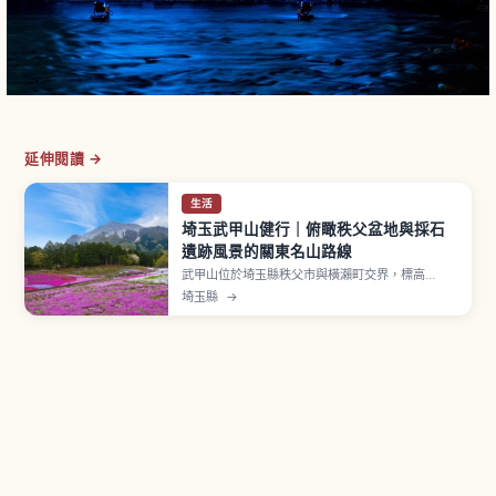
延伸閱讀 →
生活
埼玉武甲山健行｜俯瞰秩父盆地與採石
遺跡風景的關東名山路線
武甲山位於埼玉縣秩父市與橫瀨町交界，標高
1,304公尺，矗立於秩父盆地南側，是秩父象徵性
埼玉縣
→
名峰。北側斜面持續進行石灰岩採掘，獨特山容形
塑出產業與自然共存的景觀。被視為秩父神社的神
奈備山，山頂鎮座武甲山御嶽神社。表參道路線從
一之鳥居出發，往返約5〜6小時。