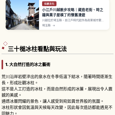
伝統文化
小江戶川越散步攻略｜蔵造老街、時之
鐘與菓子屋橫丁的懷舊漫遊
川越位於埼玉縣，自江戶時代起作為商業城市繁
榮，被稱為「小江戶」。平成11年（1999年）被選
埼玉縣
→
定為國家「重要傳統建造物群保存地區」，藏造老
街約延伸400公尺。「時之鐘」現存第4代為明治
27年重建，高約16公尺，鐘聲每日4次（6點、正
午、3點、6點）響起。菓子屋橫丁、喜多院。
三十槌冰柱看點與玩法
1. 大自然打造的冰之藝術
荒川沿岸岩壁滲出的泉水在冬季低溫下結冰，隨著時間逐漸生
長，形成壯觀冰柱。
這不是人工打造的冰柱，而是自然形成的冰簾，展現出令人震
撼的美感。
通透冰層閃耀的景色，讓人感受到宛如異世界般的氛圍。
冰柱形狀會因氣溫與天候每天改變，因此每次造訪都能遇見不
同魅力。