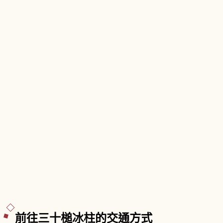
名勝・天然紀念物）等獨特地形。四季景色各具特
色。
前往三十槌冰柱的交通方式