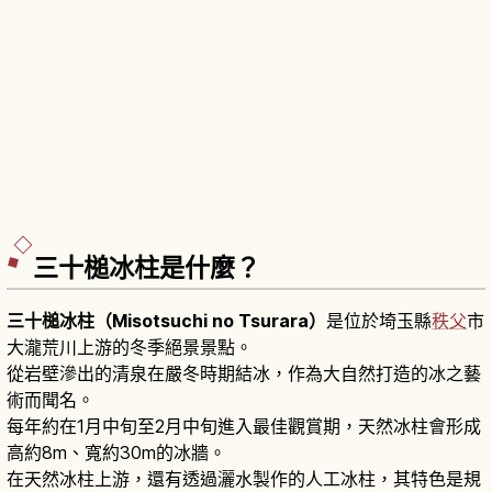
三十槌冰柱是什麼？
三十槌冰柱（Misotsuchi no Tsurara）
是位於埼玉縣
秩父
市
大瀧荒川上游的冬季絕景景點。
從岩壁滲出的清泉在嚴冬時期結冰，作為大自然打造的冰之藝
術而聞名。
每年約在1月中旬至2月中旬進入最佳觀賞期，天然冰柱會形成
高約8m、寬約30m的冰牆。
在天然冰柱上游，還有透過灑水製作的人工冰柱，其特色是規