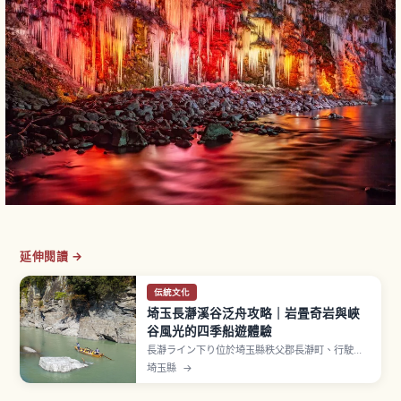
延伸閱讀 →
伝統文化
埼玉長瀞溪谷泛舟攻略｜岩畳奇岩與峽
谷風光的四季船遊體驗
長瀞ライン下り位於埼玉縣秩父郡長瀞町、行駛於
荒川，由秩父鐵道營運、航線約3公里。分為 A路線
埼玉縣
→
（親鼻橋〜岩疊）與 B路線（岩疊〜高砂橋）。沿
途可見「岩疊」（結晶片岩約500公尺、指定國家