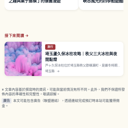
之鐘與菓子屋橫丁的懷舊漫遊
峽谷風光的四季船遊體驗
接下來閱讀 →
旅行
埼玉蘆久保冰柱攻略｜秩父三大冰柱與夜
間點燈
芦ヶ久保冰柱位於埼玉縣秩父郡橫瀨町，是嚴冬時期
透過在山坡灑水使其結冰而形成的人工冰柱景觀，是
埼玉縣
→
「秩父三大冰柱」之一。從西武秩父線「蘆久保站」
步行約10分鐘。活動期間週四〜週日與國定假日舉行
點燈。入場費白天國中生以上600日圓、小學生400
日圓，週末點燈800日圓。
※ 文章內容基於撰寫時的資訊，可能與當前情況有所不同。此外，我們不保證所發
佈內容的準確性和完整性，敬請諒解。
廣告
本文可能包含廣告（聯盟連結），透過連結完成預訂時本站可能獲得佣
金。