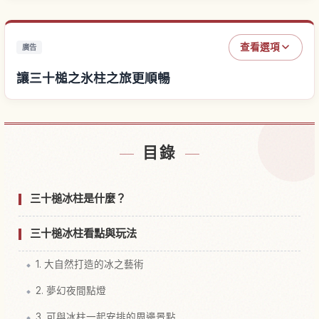
查看選項
廣告
讓三十槌之氷柱之旅更順暢
尋找三十槌之氷柱附近的飯店
↗
目錄
尋找三十槌之氷柱的體驗
↗
三十槌冰柱是什麼？
三十槌冰柱看點與玩法
1. 大自然打造的冰之藝術
2. 夢幻夜間點燈
3. 可與冰柱一起安排的周邊景點