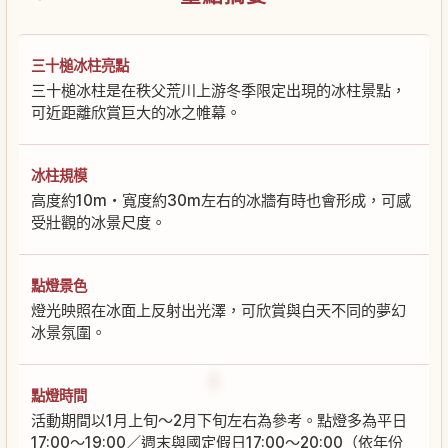
三十槌冰柱亮點
三十槌冰柱是在秩父荒川上游冬季限定出現的冰柱景點，
可近距離欣賞巨大的冰之帷幕。
冰柱規模
高度約10m・寬度約30m左右的冰牆有時也會形成，可感
受壯觀的冰景尺度。
點燈景色
燈光映照在冰面上反射出光澤，可欣賞與白天不同的夢幻
冰景氛圍。
點燈時間
活動期間以1月上旬〜2月下旬左右為參考。點燈多為平日
17:00〜19:00／週末與國定假日17:00〜20:00（依年份