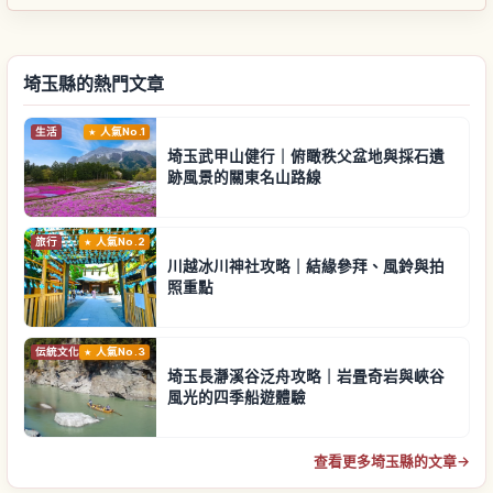
埼玉縣的熱門文章
生活
人氣No.1
埼玉武甲山健行｜俯瞰秩父盆地與採石遺
跡風景的關東名山路線
旅行
人氣No.2
川越冰川神社攻略｜結緣參拜、風鈴與拍
照重點
伝統文化
人氣No.3
埼玉長瀞溪谷泛舟攻略｜岩畳奇岩與峽谷
風光的四季船遊體驗
查看更多埼玉縣的文章
→