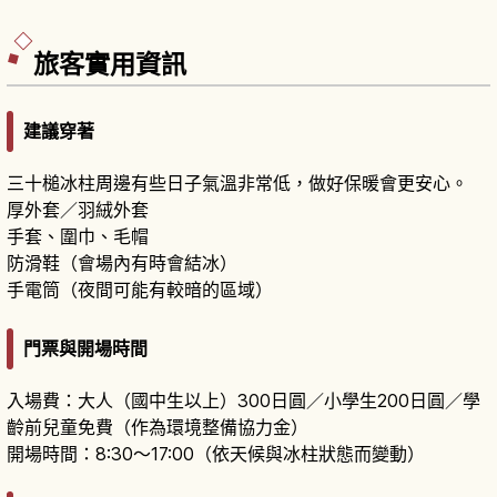
玉」由巫女拾起境內白色玉砂利、神職祓除奉製，
清晨數量有限。夏季「結緣風鈴」風鈴回廊。
旅客實用資訊
建議穿著
三十槌冰柱周邊有些日子氣溫非常低，做好保暖會更安心。
厚外套／羽絨外套
手套、圍巾、毛帽
防滑鞋（會場內有時會結冰）
手電筒（夜間可能有較暗的區域）
門票與開場時間
入場費：大人（國中生以上）300日圓／小學生200日圓／學
齡前兒童免費（作為環境整備協力金）
開場時間：8:30～17:00（依天候與冰柱狀態而變動）