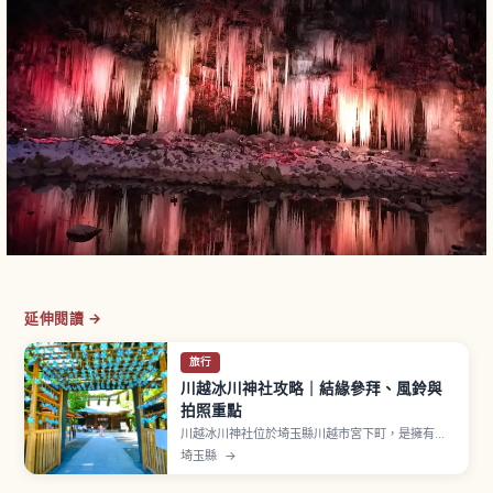
延伸閱讀 →
旅行
川越冰川神社攻略｜結緣參拜、風鈴與
拍照重點
川越冰川神社位於埼玉縣川越市宮下町，是擁有約
1500年歷史的神社，自古暱稱「お氷川様」。主祭
埼玉縣
→
神包含素盞嗚尊等五柱神明，其中有兩組為夫婦
神，被認為能帶來結緣、夫妻和合等庇佑。「結緣