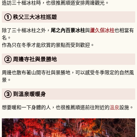
造訪三十槌冰柱時，也很推薦順道安排周邊觀光。
① 秩父三大冰柱巡遊
除了三十槌冰柱之外，
尾之內百景冰柱
與
蘆久保冰柱
也相當有
名。
作為只在冬季才能欣賞的景點而受到歡迎。
② 周邊寺社與景勝地
周邊也散布著山間寺社與景勝地，可以感受冬季限定的自然風
景。
③ 到溫泉暖暖身
想要暖和一下身體的人，也很推薦順道前往附近的
溫泉
設施。