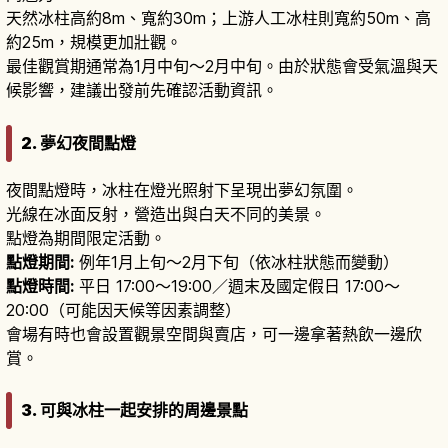
天然冰柱高約8m、寬約30m；上游人工冰柱則寬約50m、高
約25m，規模更加壯觀。
最佳觀賞期通常為1月中旬～2月中旬。由於狀態會受氣溫與天
候影響，建議出發前先確認活動資訊。
2. 夢幻夜間點燈
夜間點燈時，冰柱在燈光照射下呈現出夢幻氛圍。
光線在冰面反射，營造出與白天不同的美景。
點燈為期間限定活動。
點燈期間:
例年1月上旬～2月下旬（依冰柱狀態而變動）
點燈時間:
平日 17:00～19:00／週末及國定假日 17:00～
20:00（可能因天候等因素調整）
會場有時也會設置觀景空間與賣店，可一邊拿著熱飲一邊欣
賞。
3. 可與冰柱一起安排的周邊景點