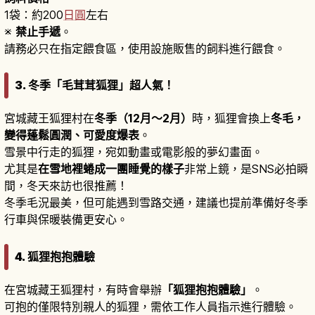
1袋：約200
日圓
左右
※
禁止手遞
。
請務必只在指定餵食區，使用設施販售的飼料進行餵食。
3. 冬季「毛茸茸狐狸」超人氣！
宮城藏王狐狸村在
冬季（12月〜2月）
時，狐狸會換上
冬毛，
變得蓬鬆圓潤、可愛度爆表
。
雪景中行走的狐狸，宛如動畫或電影般的夢幻畫面。
尤其是
在雪地裡蜷成一團睡覺的樣子
非常上鏡，是SNS必拍瞬
間，冬天來訪也很推薦！
冬季毛況最美，但可能遇到雪路交通，建議也提前準備好冬季
行車與保暖裝備更安心。
4. 狐狸抱抱體驗
在宮城藏王狐狸村，有時會舉辦
「狐狸抱抱體驗」
。
可抱的僅限特別親人的狐狸，需依工作人員指示進行體驗。