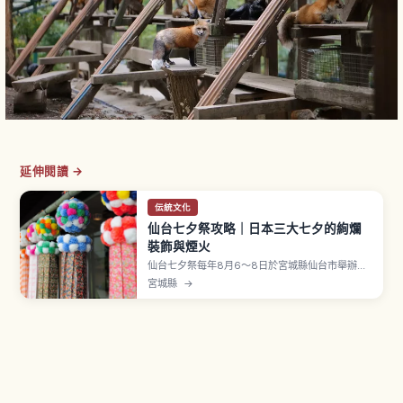
延伸閱讀 →
伝統文化
仙台七夕祭攻略｜日本三大七夕的絢爛
裝飾與煙火
仙台七夕祭每年8月6〜8日於宮城縣仙台市舉辦，
是日本三大七夕祭之一，被指定為國家重要無形民
宮城縣
→
俗文化財。相傳起源於藩祖伊達政宗祈願子女技藝
精進。市中心拱廊商店街裝飾以和紙手工製作。
「七つ飾り」由短冊・紙衣・折鶴・巾著・投網・
屑籠・吹き流し七種組成。