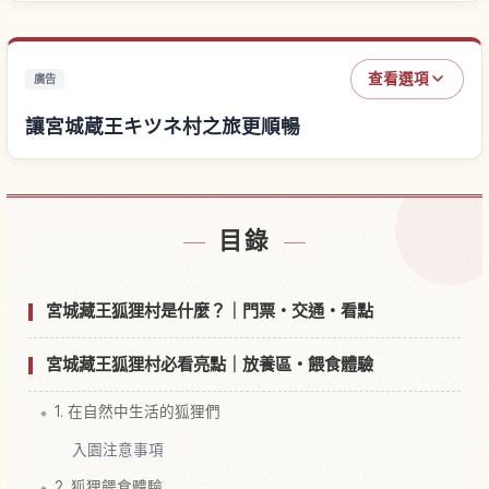
查看選項
廣告
讓宮城蔵王キツネ村之旅更順暢
尋找宮城蔵王キツネ村附近的飯店
↗
目錄
尋找宮城蔵王キツネ村的體驗
↗
宮城藏王狐狸村是什麼？｜門票・交通・看點
宮城藏王狐狸村必看亮點｜放養區・餵食體驗
1. 在自然中生活的狐狸們
入園注意事項
2. 狐狸餵食體驗