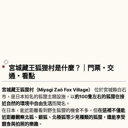
宮城藏王狐狸村是什麼？｜門票・交
通・看點
宮城藏王狐狸村（Miyagi Zaō Fox Village）
位於宮城縣白石
市，是日本知名的狐狸主題設施，以
約100隻左右的狐狸在接
近自然的環境中自由生活
而聞名。
在日本，能近距離看到野生狐狸的機會不多，但
在這裡不僅能
近距離觀察北狐、銀狐、北極狐等少見種類的狐狸，還能享受
餵食與拍照的樂趣
。