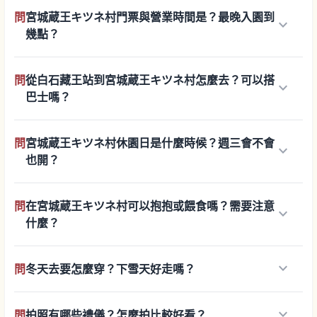
問
宮城蔵王キツネ村門票與營業時間是？最晚入園到
keyboard_arrow_down
幾點？
問
從白石藏王站到宮城蔵王キツネ村怎麼去？可以搭
keyboard_arrow_down
巴士嗎？
問
宮城蔵王キツネ村休園日是什麼時候？週三會不會
keyboard_arrow_down
也開？
問
在宮城蔵王キツネ村可以抱抱或餵食嗎？需要注意
keyboard_arrow_down
什麼？
keyboard_arrow_down
問
冬天去要怎麼穿？下雪天好走嗎？
keyboard_arrow_down
問
拍照有哪些禮儀？怎麼拍比較好看？