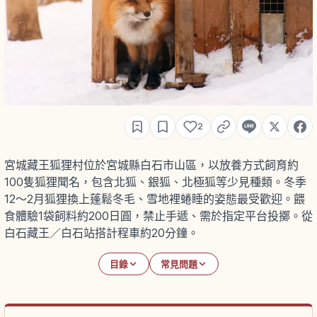
2
宮城藏王狐狸村位於宮城縣白石市山區，以放養方式飼育約
100隻狐狸聞名，包含北狐、銀狐、北極狐等少見種類。冬季
12〜2月狐狸換上蓬鬆冬毛、雪地裡蜷睡的姿態最受歡迎。餵
食體驗1袋飼料約200日圓，禁止手遞、需於指定平台投擲。從
白石藏王／白石站搭計程車約20分鐘。
目錄
常見問題