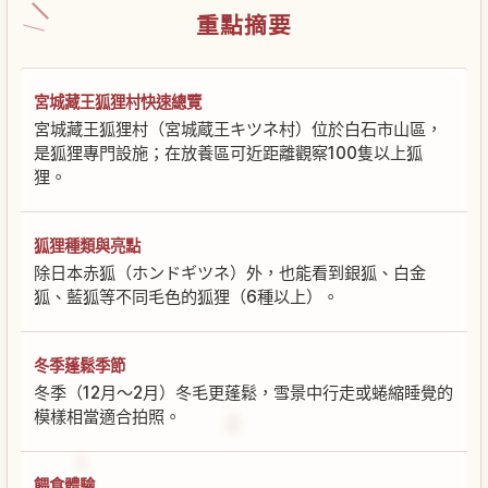
重點摘要
宮城藏王狐狸村快速總覽
宮城藏王狐狸村（宮城蔵王キツネ村）位於白石市山區，
是狐狸專門設施；在放養區可近距離觀察100隻以上狐
狸。
狐狸種類與亮點
除日本赤狐（ホンドギツネ）外，也能看到銀狐、白金
狐、藍狐等不同毛色的狐狸（6種以上）。
冬季蓬鬆季節
冬季（12月～2月）冬毛更蓬鬆，雪景中行走或蜷縮睡覺的
模樣相當適合拍照。
餵食體驗