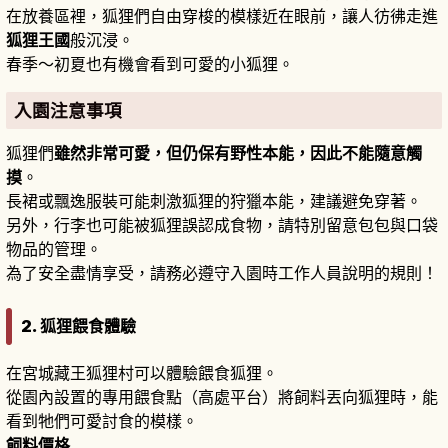
在放養區裡，狐狸們自由穿梭的模樣近在眼前，讓人彷彿走進
狐狸王國
般沉浸。
春季〜初夏也有機會看到可愛的小狐狸。
入園注意事項
狐狸們
雖然非常可愛，但仍保有野性本能，因此不能隨意觸
摸
。
長裙或飄逸服裝可能刺激狐狸的狩獵本能，建議避免穿著。
另外，行李也可能被狐狸誤認成食物，請特別留意包包與口袋
物品的管理。
為了安全盡情享受，請務必遵守入園時工作人員說明的規則！
2. 狐狸餵食體驗
在宮城藏王狐狸村可以體驗餵食狐狸。
從園內設置的專用餵食點（高處平台）將飼料丟向狐狸時，能
看到牠們可愛討食的模樣。
飼料價格