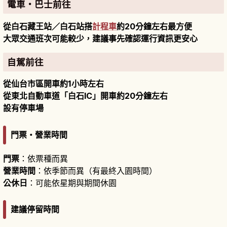
電車・巴士前往
從白石藏王站／白石站搭
計程車
約20分鐘左右最方便
大眾交通班次可能較少，建議事先確認運行資訊更安心
自駕前往
從仙台市區開車約1小時左右
從東北自動車道「白石IC」開車約20分鐘左右
設有停車場
門票・營業時間
門票
：依票種而異
營業時間
：依季節而異（有最終入園時間）
公休日
：可能依星期與期間休園
建議停留時間