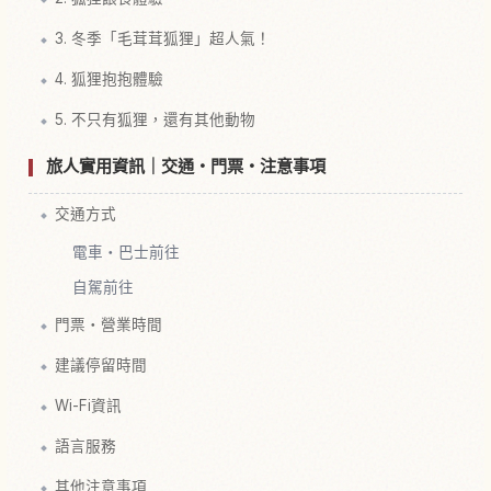
3. 冬季「毛茸茸狐狸」超人氣！
4. 狐狸抱抱體驗
5. 不只有狐狸，還有其他動物
旅人實用資訊｜交通・門票・注意事項
交通方式
電車・巴士前往
自駕前往
門票・營業時間
建議停留時間
Wi-Fi資訊
語言服務
其他注意事項