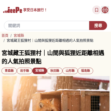
享受
日本旅行！
首頁
/
宮城縣
/
宮城藏王狐狸村｜山間與狐狸近距離相遇的人氣拍照景點
宮城藏王狐狸村｜山間與狐狸近距離相遇
的人氣拍照景點
宮城縣
青森縣
岩手縣
秋田縣
山形縣
福島縣