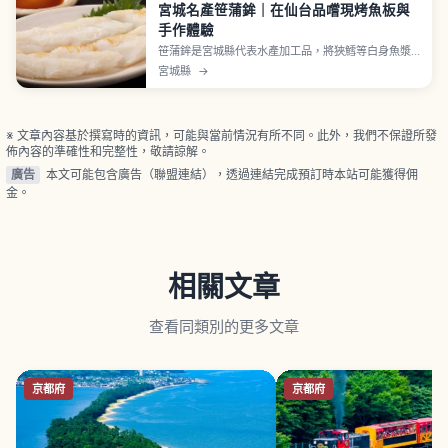
宮城名產笹蒲鉾｜在仙台品嚐現烤魚板與
手作體驗
笹蒲鉾是宮城縣代表水產加工品，將狹鱈等白身魚漿
捏成竹葉形狀後烤製而成，名稱一說與仙台藩主伊達
宮城縣
→
家家紋「竹與麻雀」相關。表面金黃烤色、香氣與彈
牙口感為其特色。原味、起司、紫蘇、炸笹蒲鉾、牛
舌風口味多元，也介紹「阿部蒲鉾店」葫蘆揚、佐佐
直、白謙與手烤體驗。
※ 文章內容基於撰寫時的資訊，可能與當前情況有所不同。此外，我們不保證所發
佈內容的準確性和完整性，敬請諒解。
廣告
本文可能包含廣告（聯盟連結），透過連結完成預訂時本站可能獲得佣
金。
相關文章
查看同類別的更多文章
京都府
京都府