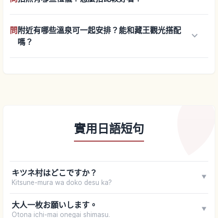
問
附近有哪些溫泉可一起安排？能和藏王觀光搭配
keyboard_arrow_down
嗎？
實用日語短句
キツネ村はどこですか？
▼
Kitsune-mura wa doko desu ka?
大人一枚お願いします。
▼
Otona ichi-mai onegai shimasu.