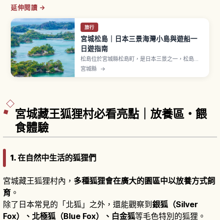
延伸閱讀 →
旅行
宮城松島｜日本三景海灣小島與遊船一
日遊指南
松島位於宮城縣松島町，是日本三景之一，松島灣
散布著許多島嶼，俳人松尾芭蕉也曾造訪。瑞巖寺
宮城縣
→
正式名稱「松島青龍山瑞巖圓福禪寺」，慶長14年
（1609年）由伊達政宗建立現今本堂，本堂與庫裡
指定國寶，門票大人700日圓。「五大堂」是國家
重要文化財，也介紹約50分鐘的松島灣遊船。
宮城藏王狐狸村必看亮點｜放養區・餵
食體驗
1. 在自然中生活的狐狸們
宮城藏王狐狸村內，
多種狐狸會在廣大的園區中以放養方式飼
育
。
除了日本常見的「北狐」之外，還能觀察到
銀狐（Silver
Fox）、北極狐（Blue Fox）、白金狐
等毛色特別的狐狸。