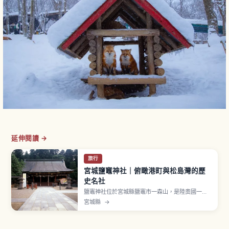
延伸閱讀 →
旅行
宮城鹽竈神社｜俯瞰港町與松島灣的歷
史名社
鹽竈神社位於宮城縣鹽竈市一森山，是陸奧國一宮
的高格調神社，當地暱稱「Shiogama-sama」。
宮城縣
→
主祭神鹽土老翁神、左宮武甕槌神、右宮經津主
神，作為海上安全、安產、生意興隆之神廣受信
仰。表參道「男坂」石階梯氣勢十足。3月10日