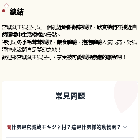
「帆手祭」神輿沿石階下行巡行，從仙台搭 JR 仙
石線30分。
總結
宮城藏王狐狸村是一個能
近距離觀察狐狸、欣賞牠們在接近自
然環境中生活模樣
的景點。
特別是
冬季毛茸茸狐狸、餵食體驗、抱抱體驗
人氣很高，對狐
狸控來說簡直是夢幻之地！
歡迎來宮城藏王狐狸村，享受
被可愛狐狸療癒的旅程
吧！
常見問題
keyboard_arrow_down
問
什麼是宮城蔵王キツネ村？這是什麼樣的動物園？