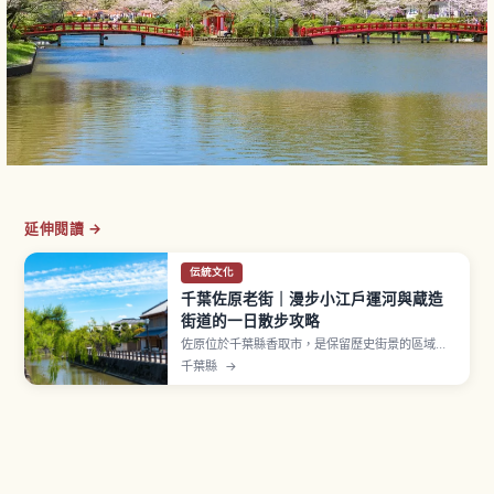
延伸閱讀 →
伝統文化
千葉佐原老街｜漫步小江戶運河與蔵造
街道的一日散步攻略
佐原位於千葉縣香取市，是保留歷史街景的區域，
也被稱為「北總的小江戶」。江戶時代因利根川水
千葉縣
→
運繁榮、作為商人之町發展。1996年小野川沿岸選
定為國家重要傳統建造物群保存地區，也是製作日
本地圖伊能忠敬的相關地點。「佐原大祭」登錄
UNESCO非物質文化遺產。