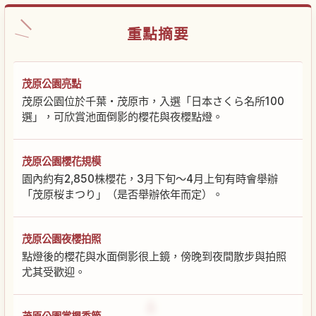
重點摘要
茂原公園亮點
茂原公園位於千葉・茂原市，入選「日本さくら名所100
選」，可欣賞池面倒影的櫻花與夜櫻點燈。
茂原公園櫻花規模
園內約有2,850株櫻花，3月下旬〜4月上旬有時會舉辦
「茂原桜まつり」（是否舉辦依年而定）。
茂原公園夜櫻拍照
點燈後的櫻花與水面倒影很上鏡，傍晚到夜間散步與拍照
尤其受歡迎。