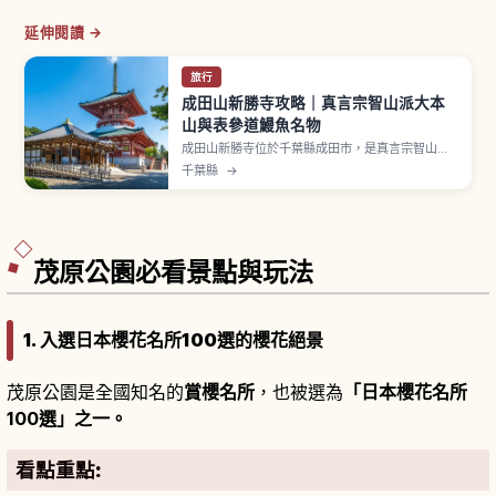
延伸閱讀 →
旅行
成田山新勝寺攻略｜真言宗智山派大本
山與表參道鰻魚名物
成田山新勝寺位於千葉縣成田市，是真言宗智山派
大本山，於天慶3年（940年）開山。本尊不動明
千葉縣
→
王據傳由弘法大師祈願後雕刻並開眼。三重塔與仁
王門為國指定重要文化財，大本堂的護摩祈禱可近
距離感受火焰與誦經震撼。表參道以鰻魚料理聞
名，從 JR 成田站或京成成田站沿參道步行可達。
茂原公園必看景點與玩法
1. 入選日本櫻花名所100選的櫻花絕景
茂原公園是全國知名的
賞櫻名所
，也被選為
「日本櫻花名所
100選」之一。
看點重點: