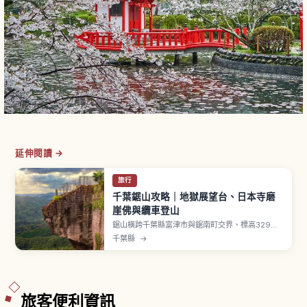
延伸閱讀 →
旅行
千葉鋸山攻略｜地獄展望台、日本寺磨
崖佛與纜車登山
鋸山橫跨千葉縣富津市與鋸南町交界、標高329公
尺，因稜線像鋸齒得名。象徵「地獄のぞき」可在
千葉縣
→
陡峭懸崖上探頭俯瞰東京灣。山中「日本寺」境內
供奉藥師瑠璃光如來坐像（日本最大磨崖佛），
「百尺觀音」雕刻於岩壁。鋸山纜車從山麓站到山
頂站約4分鐘，成人往返1,400日圓。
旅客便利資訊