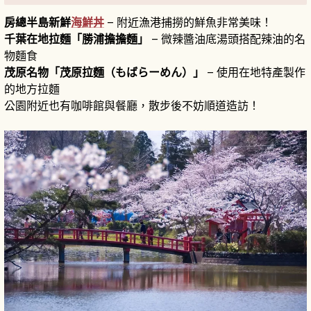
房總半島新鮮
海鮮丼
– 附近漁港捕撈的鮮魚非常美味！
千葉在地拉麵「勝浦擔擔麵」
– 微辣醬油底湯頭搭配辣油的名
物麵食
茂原名物「茂原拉麵（もばらーめん）」
– 使用在地特產製作
的地方拉麵
公園附近也有咖啡館與餐廳，散步後不妨順道造訪！