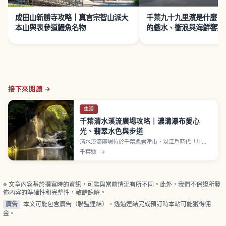
成田山新勝寺攻略｜真言宗智山派大
千葉九十九里濱是什麼？
本山與表參道鰻魚名物
的戲水、衝浪與海鮮饗宴
接下來閱讀 →
生活
千葉清水溪流廣場攻略｜濃溝瀑布愛心
光、翡翠水色與步道
清水溪流廣場位於千葉縣君津市，以江戶時代「川
迴」工法人工開鑿的「龜岩洞窟」與濃溝瀑布聞名。
千葉縣
→
每年3月與9月彼岸前後清晨，陽光穿過洞窟形成心形
光影，是熱門攝影景點。園區整備了散步道與休憩設
施，門票免費。
※ 文章內容基於撰寫時的資訊，可能與當前情況有所不同。此外，我們不保證所發
佈內容的準確性和完整性，敬請諒解。
廣告
本文可能包含廣告（聯盟連結），透過連結完成預訂時本站可能獲得佣
金。