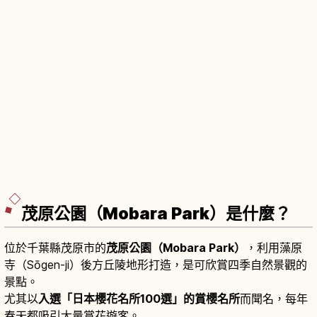
茂原公園（Mobara Park）是什麼？
位於千葉縣茂原市的
茂原公園（Mobara Park）
，利用藻原
寺（Sōgen-ji）後方丘陵地形打造，是可欣賞四季自然景觀的
景點。
尤其以
入選「日本櫻花名所100選」的賞櫻名所
而聞名，每年
春天都吸引大量賞花遊客。