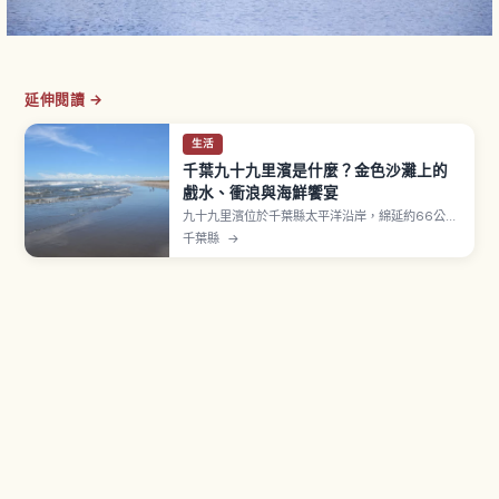
延伸閱讀 →
生活
千葉九十九里濱是什麼？金色沙灘上的
戲水、衝浪與海鮮饗宴
九十九里濱位於千葉縣太平洋沿岸，綿延約66公里
的沙灘是日本規模最大的沙濱之一。除了海水浴、
千葉縣
→
衝浪等海上活動外，也能品嚐豐富海味。沙灘面向
東側，部分日子能欣賞到從地平線升起的日出。在
地名物包括沙丁魚料理（生魚片、なめろう）、蛤
蜊料理（濱燒）、海鮮丼。傳統地引網體驗。