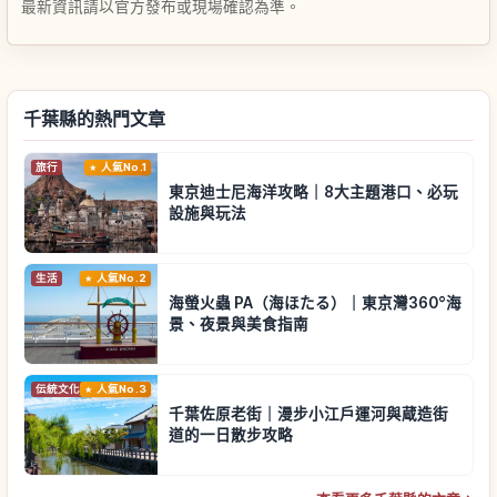
最新資訊請以官方發布或現場確認為準。
千葉縣的熱門文章
旅行
人氣No.1
東京迪士尼海洋攻略｜8大主題港口、必玩
設施與玩法
生活
人氣No.2
海螢火蟲 PA（海ほたる）｜東京灣360°海
景、夜景與美食指南
伝統文化
人氣No.3
千葉佐原老街｜漫步小江戶運河與蔵造街
道的一日散步攻略