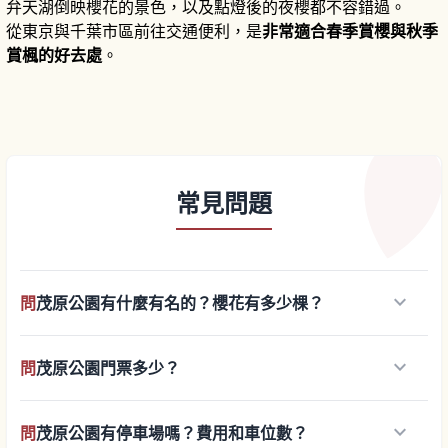
弁天湖倒映櫻花的景色，以及點燈後的夜櫻都不容錯過。
從東京與千葉市區前往交通便利，是
非常適合春季賞櫻與秋季
賞楓的好去處
。
常見問題
keyboard_arrow_down
問
茂原公園有什麼有名的？櫻花有多少棵？
keyboard_arrow_down
問
茂原公園門票多少？
keyboard_arrow_down
問
茂原公園有停車場嗎？費用和車位數？