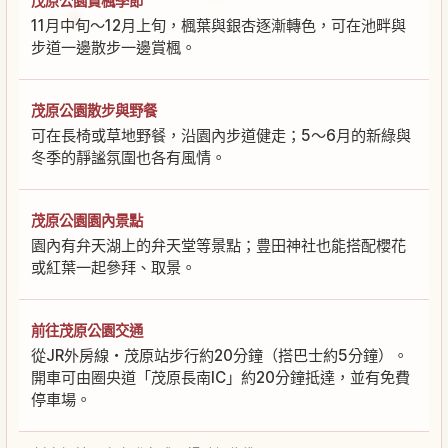
茂原公園賞楓季節
11月中旬〜12月上旬，楓葉與銀杏逐漸轉色，可在池畔與
步道一邊散步一邊賞楓。
茂原公園散步與野餐
可在長椅或草地野餐，沿園內步道健走；5〜6月的新綠與
冬季的靜謐氛圍也各有風情。
茂原公園園內景點
園內有弁天湖上的弁天堂等景點；豊田神社也能搭配櫻花
或紅葉一起參拜、取景。
前往茂原公園交通
從JR外房線・茂原站步行約20分鐘（搭巴士約5分鐘）。
開車可由圈央道「茂原長南IC」約20分鐘抵達，並有免費
停車場。