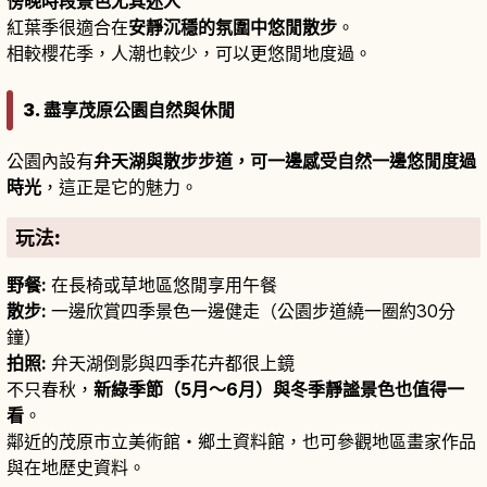
傍晚時段景色尤其迷人
紅葉季很適合在
安靜沉穩的氛圍中悠閒散步
。
相較櫻花季，人潮也較少，可以更悠閒地度過。
3. 盡享茂原公園自然與休閒
公園內設有
弁天湖與散步步道，可一邊感受自然一邊悠閒度過
時光
，這正是它的魅力。
玩法:
野餐:
在長椅或草地區悠閒享用午餐
散步:
一邊欣賞四季景色一邊健走（公園步道繞一圈約30分
鐘）
拍照:
弁天湖倒影與四季花卉都很上鏡
不只春秋，
新綠季節（5月～6月）與冬季靜謐景色也值得一
看
。
鄰近的茂原市立美術館・鄉土資料館，也可參觀地區畫家作品
與在地歷史資料。