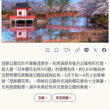
2
茂原公園位於千葉縣茂原市，利用藻原寺後方丘陵地形打造，
是入選「日本櫻花名所100選」的賞櫻名所。約2,850株染井
吉野等櫻花將整座公園染成粉紅色，3月下旬〜4月上旬會舉
辦「茂原櫻花祭」，倒映在公園弁天湖的櫻花景色十分美麗，
也有夜間點燈。湖中央朱紅色弁天堂是公園的象徵。
目錄
常見問題