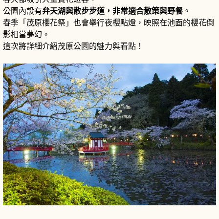
公園內設有
弁天湖與散步步道，非常適合散策與野餐
。
春季「茂原櫻花祭」也會舉行夜櫻點燈，映照在池面的櫻花倒
影相當夢幻。
這次將詳細介紹茂原公園的魅力與看點！