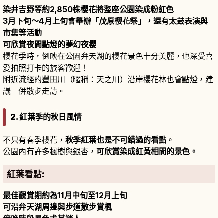
染井吉野等約2,850株櫻花將整座公園染成粉紅色
3月下旬～4月上旬會舉辦「茂原櫻花祭」，還有太鼓表演與
市集等活動
可欣賞夜間點燈的夢幻夜櫻
櫻花季時，倒映在公園弁天湖的櫻花景色十分美麗，也深受喜
愛拍照打卡的旅客歡迎！
附近流經的豐田川（暱稱：天之川）沿岸櫻花林也會點燈，建
議一併散步走訪。
2. 紅葉季的秋日風情
不只有春季櫻花，
秋季紅葉也是不可錯過的看點
。
公園內有許多楓樹與銀杏，
可欣賞染成紅黃相間的景色。
紅葉看點:
最佳觀賞期約為11月中旬至12月上旬
可沿弁天湖周邊與步道散步賞楓