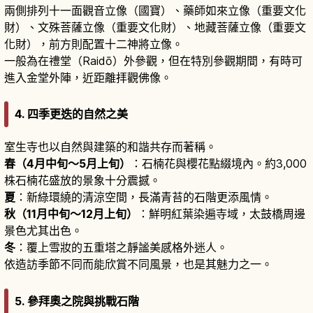
兩側排列十一面觀音立像（國寶）、藥師如來立像（重要文化
財）、文殊菩薩立像（重要文化財）、地藏菩薩立像（重要文
化財），前方則配置十二神將立像。
一般為在禮堂（Raidō）外參觀，但在特別參觀期間，有時可
進入金堂外陣，近距離拝觀佛像。
4. 四季更迭的自然之美
室生寺也以自然與建築的和諧共存而著稱。
春（4月中旬〜5月上旬）
：石楠花與櫻花點綴境內。約3,000
株石楠花盛放的景象十分震撼。
夏
：新綠環繞的清涼空間，長滿青苔的石階更添風情。
秋（11月中旬〜12月上旬）
：鮮明紅葉染遍寺域，太鼓橋周邊
景色尤其出色。
冬
：覆上雪妝的五重塔之靜謐美感格外迷人。
依造訪季節不同而能欣賞不同風景，也是其魅力之一。
5. 參拜奧之院與挑戰石階