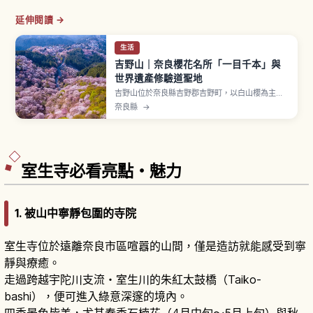
延伸閱讀 →
生活
吉野山｜奈良櫻花名所「一目千本」與
世界遺產修驗道聖地
吉野山位於奈良縣吉野郡吉野町，以白山櫻為主約3
萬棵櫻花綿延整座山。山中分下千本、中千本、上
奈良縣
→
千本、奧千本四區，因海拔差延長花期，吉水神社
境內「一目千本」是首屈一指觀景點。2004年作
為「紀伊山地的靈場與參詣道」一部分登錄世界遺
產。金峯山寺藏王堂為國寶。
室生寺必看亮點・魅力
1. 被山中寧靜包圍的寺院
室生寺位於遠離奈良市區喧囂的山間，僅是造訪就能感受到寧
靜與療癒。
走過跨越宇陀川支流・室生川的朱紅太鼓橋（Taiko-
bashi），便可進入綠意深邃的境內。