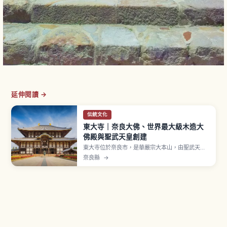
延伸閱讀 →
伝統文化
東大寺｜奈良大佛、世界最大級木造大
佛殿與聖武天皇創建
東大寺位於奈良市，是華嚴宗大本山，由聖武天皇
於8世紀發願創建，登錄世界遺產「古都奈良的文化
奈良縣
→
財」。大佛殿正面寬約57.5公尺、進深約50.5公
尺，是世界最大級木造軸組建築。國寶奈良大佛
（盧舎那佛坐像）高約14.98公尺，743年發願、
752年開眼供養。南大門金剛力士像高約8.4公尺。