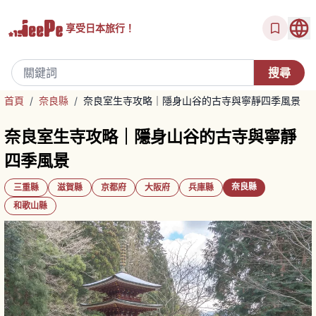
享受
日本旅行！
首頁
/
奈良縣
/
奈良室生寺攻略｜隱身山谷的古寺與寧靜四季風景
奈良室生寺攻略｜隱身山谷的古寺與寧靜
四季風景
奈良縣
三重縣
滋賀縣
京都府
大阪府
兵庫縣
和歌山縣