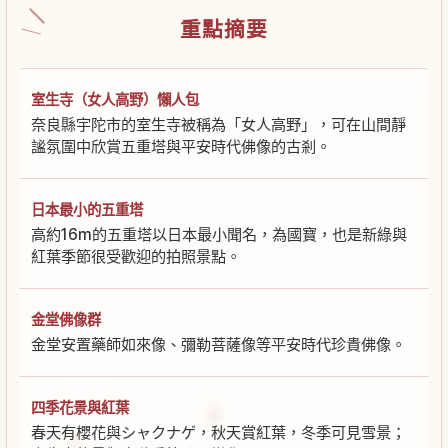
重點摘要
室生寺（女人高野）懶人包
奈良縣宇陀市的室生寺被稱為「女人高野」，可在山間靜
謐氛圍中欣賞五重塔與平安時代佛像的古剎。
日本最小的五重塔
高約16m的五重塔以日本最小聞名，為國寶，也是新綠與
紅葉季節很受歡迎的拍照景點。
金堂佛像群
金堂安置藥師如來像、彌勒菩薩像等平安時代珍貴佛像。
四季花景與紅葉
春天有櫻花與シャクナゲ，秋天賞紅葉，冬季可見雪景；