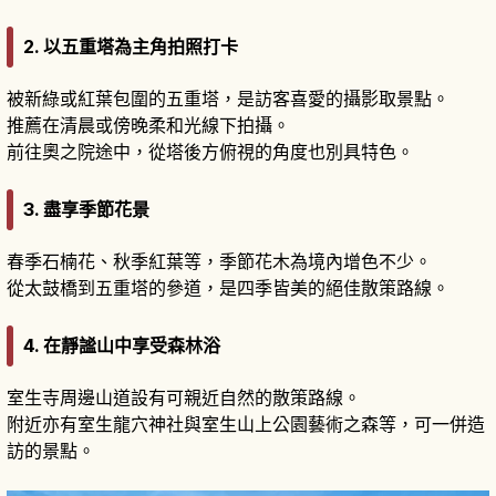
2. 以五重塔為主角拍照打卡
被新綠或紅葉包圍的五重塔，是訪客喜愛的攝影取景點。
推薦在清晨或傍晚柔和光線下拍攝。
前往奧之院途中，從塔後方俯視的角度也別具特色。
3. 盡享季節花景
春季石楠花、秋季紅葉等，季節花木為境內增色不少。
從太鼓橋到五重塔的參道，是四季皆美的絕佳散策路線。
4. 在靜謐山中享受森林浴
室生寺周邊山道設有可親近自然的散策路線。
附近亦有室生龍穴神社與室生山上公園藝術之森等，可一併造
訪的景點。