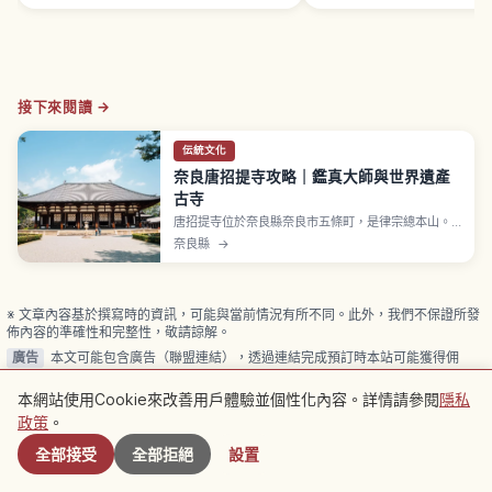
接下來閱讀 →
伝統文化
奈良唐招提寺攻略｜鑑真大師與世界遺產
古寺
唐招提寺位於奈良縣奈良市五條町，是律宗總本山。
西元759年（天平寶字3年）由唐代高僧鑑真和上創
奈良縣
→
建，登錄 UNESCO 世界遺產「古都奈良的文化
財」。金堂與講堂指定國寶，本尊盧舎那佛坐像為奈
良時代脫活乾漆造國寶名品，千手觀音立像也是國
寶。從近鐵橿原線「西之京站」步行約10分鐘。
※ 文章內容基於撰寫時的資訊，可能與當前情況有所不同。此外，我們不保證所發
佈內容的準確性和完整性，敬請諒解。
廣告
本文可能包含廣告（聯盟連結），透過連結完成預訂時本站可能獲得佣
金。
本網站使用Cookie來改善用戶體驗並個性化內容。詳情請參閱
隱私
附近景點
政策
。
全部接受
全部拒絕
設置
相關文章