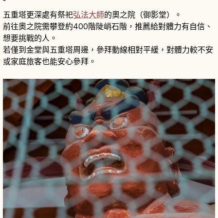
五重塔更深處有祭祀
弘法大師
的奧之院（御影堂）。
前往奧之院需攀登約400階陡峭石階，推薦給對體力有自信、
想要挑戰的人。
若僅到金堂與五重塔周邊，參拜動線相對平緩，對體力較不安
或家庭旅客也能安心參拜。