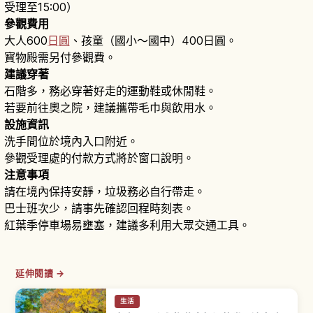
受理至15:00）
參觀費用
大人600
日圓
、孩童（國小～國中）400日圓。
寳物殿需另付參觀費。
建議穿著
石階多，務必穿著好走的運動鞋或休閒鞋。
若要前往奧之院，建議攜帶毛巾與飲用水。
設施資訊
洗手間位於境內入口附近。
參觀受理處的付款方式將於窗口說明。
注意事項
請在境內保持安靜，垃圾務必自行帶走。
巴士班次少，請事先確認回程時刻表。
紅葉季停車場易壅塞，建議多利用大眾交通工具。
延伸閱讀 →
生活