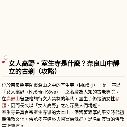
女人高野・室生寺是什麼？奈良山中靜
立的古剎（攻略）
位於奈良縣宇陀市深山之中的室生寺（Murō-ji），是一座以
「女人高野（Nyōnin Kōya）」之名廣為人知的古老寺院。
在
高野山
曾嚴格施行女人禁制的年代，室生寺仍接納女性
參
拜
，因而長久以「女人高野」之名深受人們親近。
室生寺是真言宗室生寺派的大本山，保留著濃厚的平安時代初
期佛教文化，傳承多座建築與國寶佛像群，是名副其實的佛教
美術寶庫。