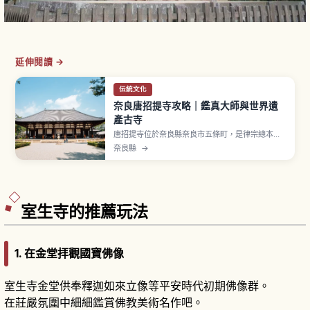
延伸閱讀 →
伝統文化
奈良唐招提寺攻略｜鑑真大師與世界遺
產古寺
唐招提寺位於奈良縣奈良市五條町，是律宗總本
山。西元759年（天平寶字3年）由唐代高僧鑑真和
奈良縣
→
上創建，登錄 UNESCO 世界遺產「古都奈良的文
化財」。金堂與講堂指定國寶，本尊盧舎那佛坐像
為奈良時代脫活乾漆造國寶名品，千手觀音立像也
是國寶。從近鐵橿原線「西之京站」步行約10分
鐘。
室生寺的推薦玩法
1. 在金堂拝觀國寶佛像
室生寺金堂供奉釋迦如來立像等平安時代初期佛像群。
在莊嚴氛圍中細細鑑賞佛教美術名作吧。