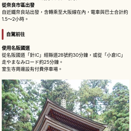
從奈良市區出發
自近鐵奈良站出發，含轉乘至大阪線在內，電車與巴士合計約
1.5〜2小時。
自駕前往
使用名阪國道
從名阪國道「針IC」經縣道28號約30分鐘，或從「小倉IC」
走やまなみロード約25分鐘。
室生寺周邊設有付費停車場。