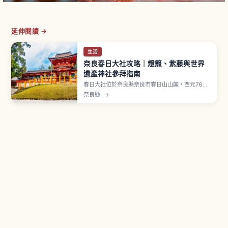
延伸閱讀 →
生活
奈良春日大社攻略｜燈籠、紫藤與世界
遺產神社參拜指南
春日大社位於奈良縣奈良市春日山山麓，西元768
年（神護景雲2年）依稱德天皇敕命造營社殿，登錄
奈良縣
→
UNESCO 世界遺產「古都奈良的文化財」。並列四
棟本殿（春日造）皆指定國寶。境內奉納約3,000
座燈籠（石燈籠約2,000座、吊燈籠約1,000
座）。每年兩次「萬燈籠」會點燈。