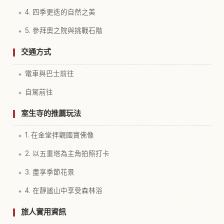
4. 四季更迭的自然之美
5. 參拜奧之院與挑戰石階
交通方式
電車與巴士前往
自駕前往
室生寺的推薦玩法
1. 在金堂拝觀國寶佛像
2. 以五重塔為主角拍照打卡
3. 盡享季節花景
4. 在靜謐山中享受森林浴
旅人實用資訊