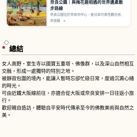
奈良公園｜與梅花鹿相遇的世界遺產散
步路線
奈良公園位於奈良市中心，是日本代表性觀光地之
一。1880年（明治13年）開園，擁有約660公頃
奈良縣
→
廣大腹地，園內點綴著東大寺、興福寺、春日大社
等多處世界遺產。約1,200隻自由漫步的鹿被指定
為國家天然紀念物「奈良之鹿」，作為春日大社神
使受珍視超過1,000年，可購買鹿仙貝體驗餵食。
總結
女人高野・室生寺以國寶五重塔、佛像群，以及深山自然相互
交融，形成一處獨特的特別之地。
被靜寂包圍的境內，能讓人暫時忘卻忙碌日常，度過沉澱心緒
的時光。
可由近鐵大阪線前往，亦適合從大阪或奈良安排一日往返小旅
行。
歡迎親自造訪，體驗自平安時代傳承至今的佛教美術與自然之
美。