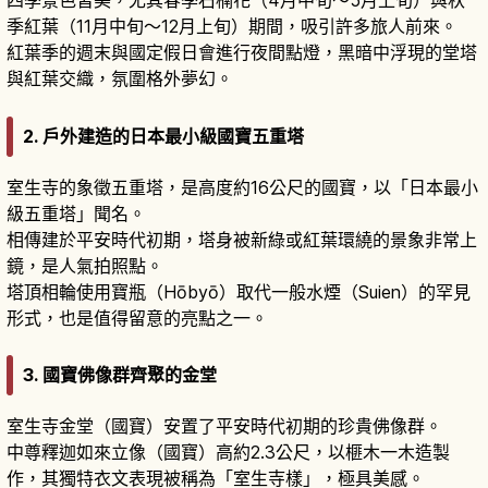
四季景色皆美，尤其春季石楠花（4月中旬〜5月上旬）與秋
季紅葉（11月中旬〜12月上旬）期間，吸引許多旅人前來。
紅葉季的週末與國定假日會進行夜間點燈，黑暗中浮現的堂塔
與紅葉交織，氛圍格外夢幻。
2. 戶外建造的日本最小級國寶五重塔
室生寺的象徵五重塔，是高度約16公尺的國寶，以「日本最小
級五重塔」聞名。
相傳建於平安時代初期，塔身被新綠或紅葉環繞的景象非常上
鏡，是人氣拍照點。
塔頂相輪使用寶瓶（Hōbyō）取代一般水煙（Suien）的罕見
形式，也是值得留意的亮點之一。
3. 國寶佛像群齊聚的金堂
室生寺金堂（國寶）安置了平安時代初期的珍貴佛像群。
中尊釋迦如來立像（國寶）高約2.3公尺，以榧木一木造製
作，其獨特衣文表現被稱為「室生寺樣」，極具美感。