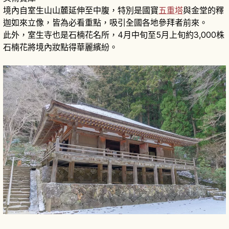
境內自室生山山麓延伸至中腹，特別是國寶
五重塔
與金堂的釋
迦如來立像，皆為必看重點，吸引全國各地參拜者前來。
此外，室生寺也是石楠花名所，4月中旬至5月上旬約3,000株
石楠花將境內妝點得華麗繽紛。