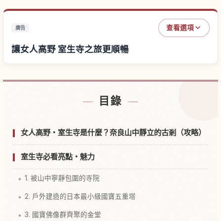
查看選項
廣告
讓女人高野 室生寺之旅更順暢
尋找女人高野 室生寺附近的飯店
↗
目錄
尋找女人高野 室生寺的體驗
↗
女人高野・室生寺是什麼？奈良山中靜立的古剎（攻略）
室生寺必看亮點・魅力
1. 被山中寧靜包圍的寺院
2. 戶外建造的日本最小級國寶五重塔
3. 國寶佛像群齊聚的金堂