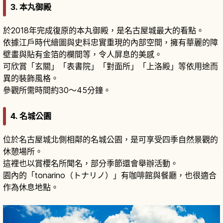
3.
本丸御殿
於2018年完成復原的本丸御殿，是名古屋城最大的看點。
依據江戶時代繪圖與史料忠實重現的內部空間，擁有華麗的障
壁畫與貼有金箔的欄間等，令人屏息的美感。
可欣賞「玄關」「表書院」「對面所」「上洛殿」等依用途而
異的裝飾風格。
參觀所需時間約30～45分鐘。
4.
名城公園
位於名古屋城北側相鄰的名城公園，是可享受四季自然景觀的
休憩場所。
這裡也以賞櫻名所聞名，部分季節還會舉辦活動。
園內的「tonarino（トナリノ）」有咖啡館與餐廳，也很適合
作為休息地點。