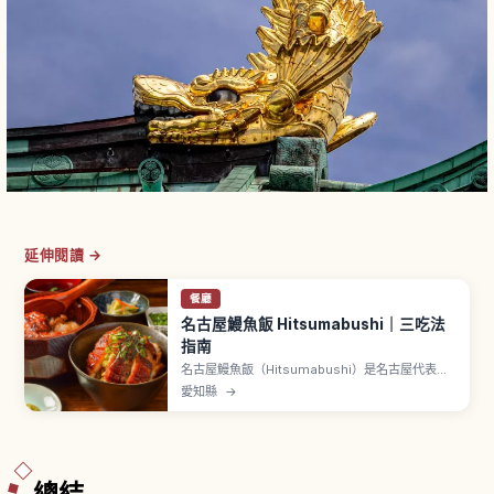
延伸閱讀 →
餐廳
名古屋鰻魚飯 Hitsumabushi｜三吃法
指南
名古屋鰻魚飯（Hitsumabushi）是名古屋代表性
的鰻魚料理，可依序品嚐原味、加佐料、淋高湯茶
愛知縣
→
泡飯三種吃法。介紹經典吃法、名店選擇與初次點
餐時想知道的重點。
總結