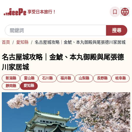
享受
日本旅行！
首頁
/
愛知縣
/
名古屋城攻略｜金鯱、本丸御殿與尾張德川家居城
名古屋城攻略｜金鯱、本丸御殿與尾張德
川家居城
新潟縣
富山縣
石川縣
福井縣
山梨縣
長野縣
岐阜縣
愛知縣
靜岡縣