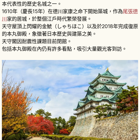
本代表性的歷史名城之一。
1610年（慶長15年）在德川家康之命下開始築城，作為
尾張德
川
家的居城，於整個江戶時代繁榮發展。
天守屋頂上閃耀的金鯱（しゃちほこ）以及於2018年完成復原
的本丸御殿，象徵著日本歷史與建築之美。
天守閣因耐震性課題目前閉館。
包括本丸御殿在內仍有許多看點，吸引大量觀光客到訪。