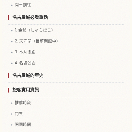
開車前往
名古屋城必看重點
1. 金鯱（しゃちほこ）
2. 天守閣（目前閉館中）
3. 本丸御殿
4. 名城公園
名古屋城的歷史
旅客實用資訊
推薦時段
門票
開園時間