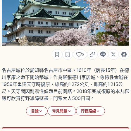
5
名古屋城位於愛知縣名古屋市中區，1610年（慶長15年）在德
川家康之命下開始築城，作為尾張德川家居城。象徵性金鯱在
1959年重建天守時復原，雄高約1.272公尺、雌高約1.215公
尺。天守閣因耐震性課題目前閉館。2018年完成復原的本丸御
殿可欣賞狩野派障壁畫，門票大人500日圓。
目錄
常見問題
行程路線