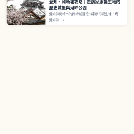
愛知・岡崎城攻略｜走訪家康誕生地的
歷史城堡與河畔公園
愛知縣岡崎市的岡崎城是德川家康的誕生地，現今
以重建天守閣、歷史資料館以及櫻花盛開的岡崎公
愛知縣
→
園而廣為人知。文章將介紹城內展覽與展望景點、
與家康有關的足跡、春季夜櫻等活動，以及適合初
次造訪的散步路線、周邊美食與從名古屋前往的交
通方式。