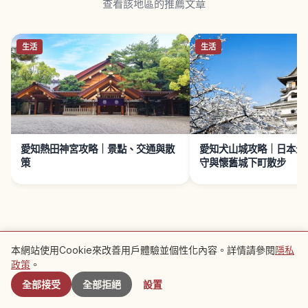
查看該地區的推薦文章
生活
生活
愛知熱田神宮攻略｜景點、交通與散
愛知犬山城攻略｜日本最
策
守與懷舊城下町散步
接下來閱讀 →
本網站使用Cookie來改善用戶體驗並個性化內容。詳情請參閱
隱私
附近景點
政策
。
生活
全部接受
全部拒絕
設置
愛知熱田神宮攻略｜景點、交通與散策