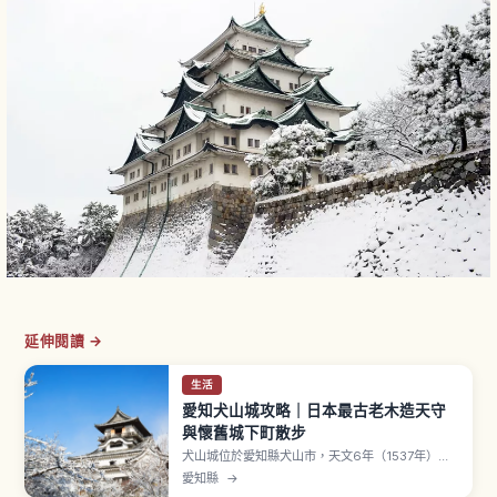
延伸閱讀 →
生活
愛知犬山城攻略｜日本最古老木造天守
與懷舊城下町散步
犬山城位於愛知縣犬山市，天文6年（1537年）由
織田信長叔父織田信康所築。天守為國寶，與姬路
愛知縣
→
城、松本城、彥根城、松江城並列國寶五城之一。