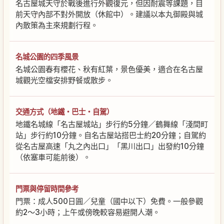
名古屋城天守於戰後進行外觀復元，但因耐震等課題，目
前天守內部不對外開放（休館中）。建議以本丸御殿與城
內散策為主來規劃行程。
名城公園的四季風景
名城公園春有櫻花、秋有紅葉，景色優美，適合在名古屋
城觀光空檔安排野餐或散步。
交通方式（地鐵・巴士・自駕）
地鐵名城線「名古屋城站」步行約5分鐘／鶴舞線「淺間町
站」步行約10分鐘。自名古屋站搭巴士約20分鐘；自駕約
從名古屋高速「丸之內出口」「黑川出口」出發約10分鐘
（依塞車可能前後）。
門票與停留時間參考
門票：成人500日圓／兒童（國中以下）免費。一般參觀
約2〜3小時；上午或傍晚較容易避開人潮。