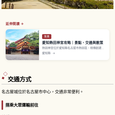
延伸閱讀 →
生活
愛知熱田神宮攻略｜景點、交通與散策
熱田神宮位於愛知縣名古屋市熱田區，相傳創建可
追溯至約1,900年前，並以三種神器之一「草薙神
愛知縣
→
劍」作為御神體供奉，當地暱稱「熱田先生」。占
地廣達約6萬坪，採與伊勢神宮相同的「神明造」建
築樣式。「劍之寶庫 草薙館」展示約450口刀劍，
「信長塀」是織田信長奉納的土牆。
交通方式
名古屋城位於名古屋市中心，交通非常便利。
搭乘大眾運輸前往