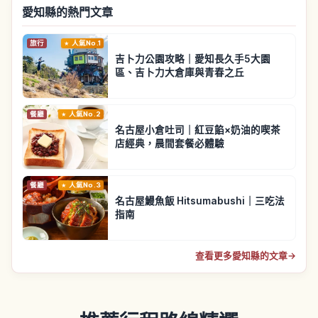
愛知縣的熱門文章
旅行
人氣No.1
吉卜力公園攻略｜愛知長久手5大園
區、吉卜力大倉庫與青春之丘
餐廳
人氣No.2
名古屋小倉吐司｜紅豆餡×奶油的喫茶
店經典，晨間套餐必體驗
餐廳
人氣No.3
名古屋鰻魚飯 Hitsumabushi｜三吃法
指南
查看更多愛知縣的文章
→