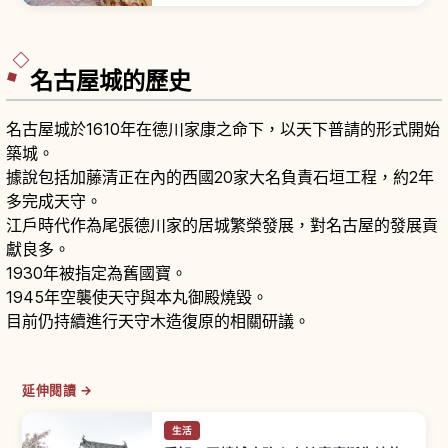
文章將說明 A、B路線的推薦走法與拍照景點、陶藝
體驗與咖啡店情報，以及從名古屋與中部國際機場
出發的交通與停留時間建議。
名古屋城的歷史
名古屋城於1610年在德川家康之命下，以天下普請的形式開始
築城。
據說包括加藤清正在內的西國20家大名負責石垣工程，約2年
多完成天守。
江戶時代作為尾張德川家的居城繁榮發展，對名古屋的發展貢
獻良多。
1930年被指定為舊國寶。
1945年空襲使天守與本丸御殿燒毀。
目前仍持續進行天守木造復原的相關研議。
延伸閱讀 →
生活