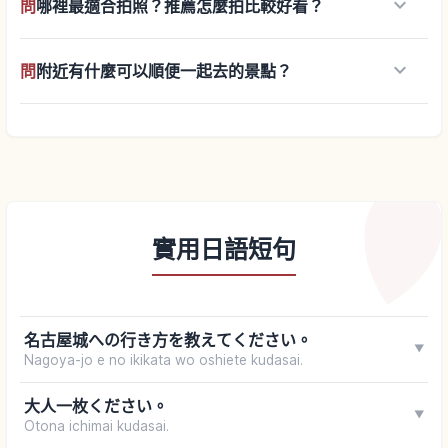
keyboard_arrow_down
問
哪裡最適合拍照？推薦怎麼拍比較好看？
keyboard_arrow_down
問
附近有什麼可以順便一起去的景點？
實用日語短句
名古屋城への行き方を教えてください。
▼
Nagoya-jo e no ikikata wo oshiete kudasai.
大人一枚ください。
▼
Otona ichimai kudasai.