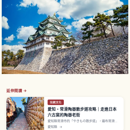
延伸閱讀 →
伝統文化
愛知・常滑陶器散步道攻略｜走進日本
六古窯的陶器老街
愛知縣常滑市的「やきもの散步道」，遍布常滑燒
工房、紅磚煙囪、陶管坡道與招財貓，是能感受日
愛知縣
→
本六古窯之一——常滑燒歷史與風情的散步路線。