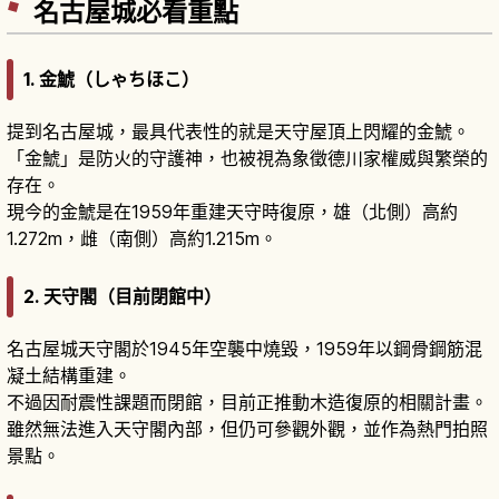
名古屋城必看重點
1.
金鯱（しゃちほこ）
提到名古屋城，最具代表性的就是天守屋頂上閃耀的金鯱。
「金鯱」是防火的守護神，也被視為象徵德川家權威與繁榮的
存在。
現今的金鯱是在1959年重建天守時復原，雄（北側）高約
1.272m，雌（南側）高約1.215m。
2.
天守閣（目前閉館中）
名古屋城天守閣於1945年空襲中燒毀，1959年以鋼骨鋼筋混
凝土結構重建。
不過因耐震性課題而閉館，目前正推動木造復原的相關計畫。
雖然無法進入天守閣內部，但仍可參觀外觀，並作為熱門拍照
景點。