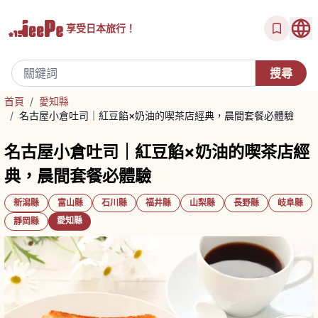
享受
日本旅行！
首頁
/
愛知縣
/
名古屋小倉吐司｜紅豆餡×奶油的喫茶店經典，晨間套餐必體驗
名古屋小倉吐司｜紅豆餡×奶油的喫茶店經
典，晨間套餐必體驗
新潟縣
富山縣
石川縣
福井縣
山梨縣
長野縣
岐阜縣
愛知縣
靜岡縣