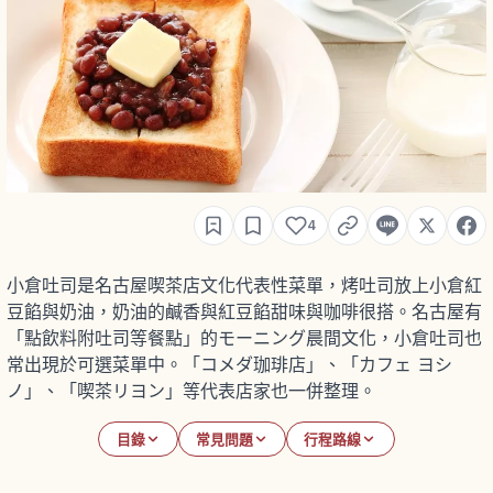
4
小倉吐司是名古屋喫茶店文化代表性菜單，烤吐司放上小倉紅
豆餡與奶油，奶油的鹹香與紅豆餡甜味與咖啡很搭。名古屋有
「點飲料附吐司等餐點」的モーニング晨間文化，小倉吐司也
常出現於可選菜單中。「コメダ珈琲店」、「カフェ ヨシ
ノ」、「喫茶リヨン」等代表店家也一併整理。
目錄
常見問題
行程路線