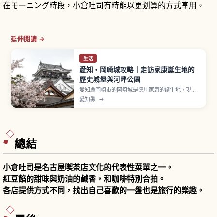
在モーニング時段，小倉吐司有時能以更划算的方式享用。
延伸閱讀 →
生活
愛知・岡崎城攻略｜走訪家康誕生地的
歷史城堡與河畔公園
愛知縣岡崎市的岡崎城是德川家康的誕生地，現今
以重建天守閣、歷史資料館以及櫻花盛開的岡崎公
愛知縣
→
園而廣為人知。文章將介紹城內展覽與展望景點、
與家康有關的足跡、春季夜櫻等活動，以及適合初
次造訪的散步路線、周邊美食與從名古屋前往的交
通方式。
總結
小倉吐司是名古屋喫茶店文化的代表性菜單之一。
紅豆餡的甜味與奶油的鹹香，和咖啡特別合拍。
各店提供方式不同，找出自己喜歡的一盤也是旅行的樂趣。