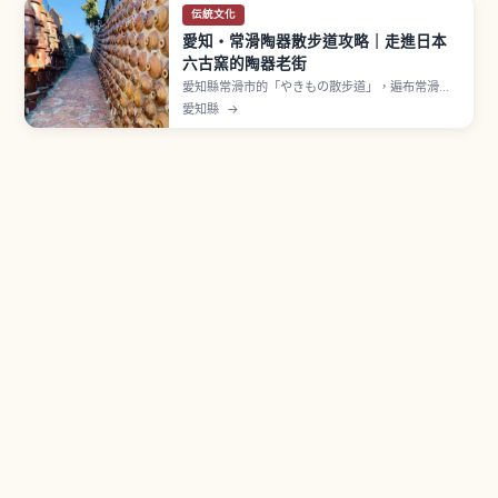
伝統文化
愛知・常滑陶器散步道攻略｜走進日本
六古窯的陶器老街
愛知縣常滑市的「やきもの散步道」，遍布常滑燒
工房、紅磚煙囪、陶管坡道與招財貓，是能感受日
愛知縣
→
本六古窯之一——常滑燒歷史與風情的散步路線。
文章將說明 A、B路線的推薦走法與拍照景點、陶藝
體驗與咖啡店情報，以及從名古屋與中部國際機場
出發的交通與停留時間建議。