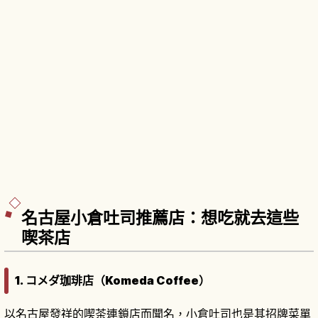
名古屋小倉吐司推薦店：想吃就去這些
喫茶店
1. コメダ珈琲店（Komeda Coffee）
以名古屋發祥的喫茶連鎖店而聞名，小倉吐司也是其招牌菜單