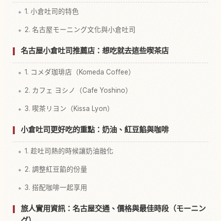
1. 小倉吐司的特色
2. 名古屋モーニング文化與小倉吐司
名古屋小倉吐司推薦店：想吃就去這些喫茶店
1. コメダ珈琲店（Komeda Coffee）
2. カフェ ヨシノ（Cafe Yoshino）
3. 喫茶リヨン（Kissa Lyon）
小倉吐司更好吃的重點：奶油、紅豆餡與咖啡
1. 趁吐司熱的時候讓奶油融化
2. 調整紅豆餡的份量
3. 搭配咖啡一起享用
旅人實用資訊：名古屋交通、價格與最佳時段（モーニン
グ）