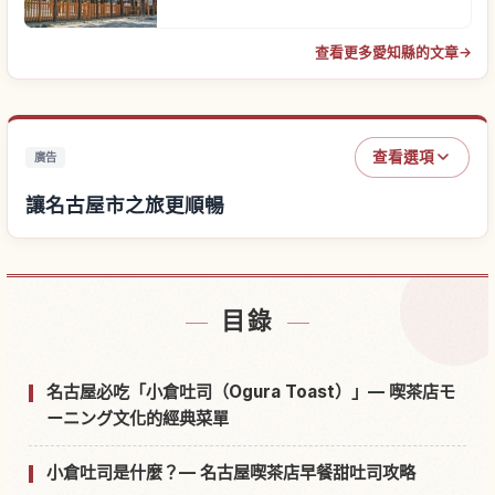
查看更多愛知縣的文章
→
查看選項
廣告
讓名古屋市之旅更順暢
尋找名古屋市附近的飯店
↗
目錄
尋找名古屋市的體驗
↗
名古屋必吃「小倉吐司（Ogura Toast）」— 喫茶店モ
ーニング文化的經典菜單
小倉吐司是什麼？— 名古屋喫茶店早餐甜吐司攻略