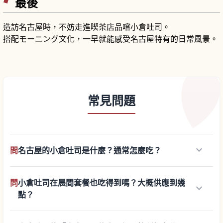
最後
造訪名古屋時，不妨走進喫茶店品嚐小倉吐司。
搭配モーニング文化，一早就能感受名古屋特有的日常風景。
常見問題
keyboard_arrow_down
問
名古屋的小倉吐司是什麼？通常怎麼吃？
問
小倉吐司在晨間套餐也吃得到嗎？大概供應到幾
keyboard_arrow_down
點？