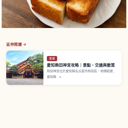
延伸閱讀 →
生活
愛知熱田神宮攻略｜景點、交通與散策
熱田神宮位於愛知縣名古屋市熱田區，相傳創建可
追溯至約1,900年前，並以三種神器之一「草薙神
愛知縣
→
劍」作為御神體供奉，當地暱稱「熱田先生」。占
地廣達約6萬坪，採與伊勢神宮相同的「神明造」建
築樣式。「劍之寶庫 草薙館」展示約450口刀劍，
「信長塀」是織田信長奉納的土牆。