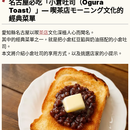
名古屋必吃「小倉吐司（Ogura
Toast）」— 喫茶店モーニング文化的
經典菜單
愛知縣名古屋以喫
茶店
文化深植人心而聞名。
其中的經典菜單之一，就是把小倉紅豆餡與奶油搭配的小倉吐
司。
本文將介紹小倉吐司的享用方式，以及挑選店家的小提示。