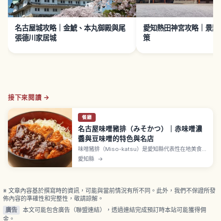
名古屋城攻略｜金鯱、本丸御殿與尾
愛知熱田神宮攻略｜景點
張德川家居城
策
接下來閱讀 →
餐廳
名古屋味噌豬排（みそかつ）｜赤味噌濃
醬與豆味噌的特色與名店
味噌豬排（Miso-katsu）是愛知縣代表性在地美食，
把甜鹹濃郁的赤味噌醬淋在炸豬排上是最大特色。醬
愛知縣
→
汁有時會使用東海地區常見的豆味噌（Mame-
miso），以大豆為主要原料、色澤較深、風味濃郁，
八丁味噌（Hatchō-miso）被認為是豆味噌一種。
「矢場とん（Yabaton）」、「叶」是知名店家。
※ 文章內容基於撰寫時的資訊，可能與當前情況有所不同。此外，我們不保證所發
佈內容的準確性和完整性，敬請諒解。
廣告
本文可能包含廣告（聯盟連結），透過連結完成預訂時本站可能獲得佣
金。