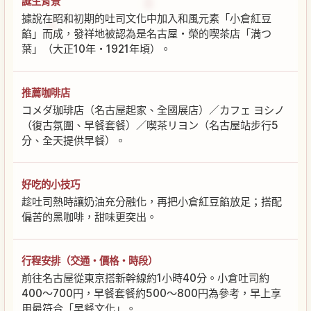
誕生背景
據說在昭和初期的吐司文化中加入和風元素「小倉紅豆
餡」而成，發祥地被認為是名古屋・榮的喫茶店「満つ
葉」（大正10年・1921年頃）。
推薦咖啡店
コメダ珈琲店（名古屋起家、全國展店）／カフェ ヨシノ
（復古氛圍、早餐套餐）／喫茶リヨン（名古屋站步行5
分、全天提供早餐）。
好吃的小技巧
趁吐司熱時讓奶油充分融化，再把小倉紅豆餡放足；搭配
偏苦的黑咖啡，甜味更突出。
行程安排（交通・價格・時段）
前往名古屋從東京搭新幹線約1小時40分。小倉吐司約
400～700円，早餐套餐約500～800円為參考，早上享
用最符合「早餐文化」。