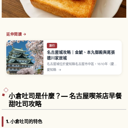
延伸閱讀 →
旅行
名古屋城攻略｜金鯱、本丸御殿與尾張
德川家居城
名古屋城位於愛知縣名古屋市中區，1610年（慶長
15年）在德川家康之命下開始築城，作為尾張德川
愛知縣
→
家居城。象徵性金鯱在1959年重建天守時復原，雄
高約1.272公尺、雌高約1.215公尺。天守閣因耐震
性課題目前閉館。2018年完成復原的本丸御殿可欣
賞狩野派障壁畫，門票大人500日圓。
小倉吐司是什麼？— 名古屋喫茶店早餐
甜吐司攻略
1. 小倉吐司的特色