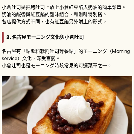
小倉吐司是把烤吐司上放上小倉紅豆餡與奶油的簡單菜單。
奶油的鹹香與紅豆餡的甜味組合，和咖啡特別搭。
各店提供方式不同，也有紅豆餡另外附上的形式。
2. 名古屋モーニング文化與小倉吐司
名古屋有「點飲料就附吐司等餐點」的モーニング（Morning
service）文化，深受喜愛。
小倉吐司也是モーニング時段常見的可選菜單之一。