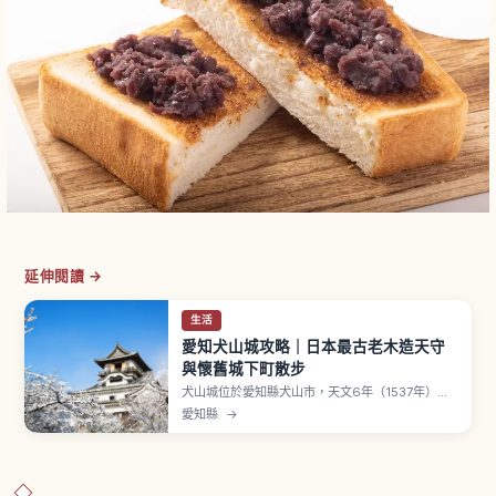
延伸閱讀 →
生活
愛知犬山城攻略｜日本最古老木造天守
與懷舊城下町散步
犬山城位於愛知縣犬山市，天文6年（1537年）由
織田信長叔父織田信康所築。天守為國寶，與姬路
愛知縣
→
城、松本城、彥根城、松江城並列國寶五城之一。
是三層四階地下二階望樓型天守，木曾川南岸小丘
上的姿態又稱「白帝城」。門票一般550日圓、國
中小學生110日圓，從名鐵犬山站步行20分鐘。