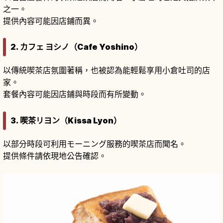
之一。
提供內容可能因店鋪而異。
2. カフェ ヨシノ（Cafe Yoshino）
以傳統喫茶店氛圍著稱，也被認為能輕鬆享用小倉吐司的店
家。
套餐內容可能因店鋪與時段而有所變動。
3. 喫茶リヨン（Kissa Lyon）
以部分時段可利用モーニング服務的喫茶店而聞名。
提供條件請依現地公告確認。