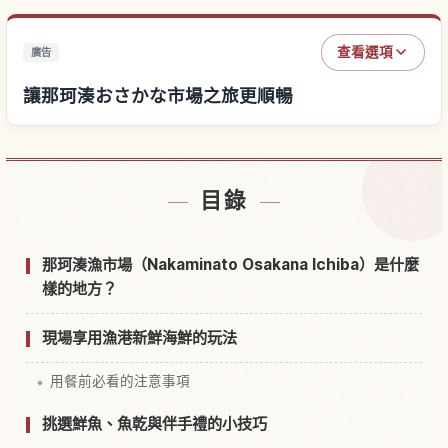
查看選項
廣告
讓那珂湊おさかな市場之旅更順暢
尋找那珂湊おさかな市場附近的飯店
↗
目錄
尋找那珂湊おさかな市場的體驗
↗
那珂湊漁市場（Nakaminato Osakana Ichiba）是什麼
樣的地方？
現場享用漁港新鮮海鮮的玩法
用餐前必看的注意事項
挑選鮮魚、魚乾與伴手禮的小技巧