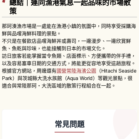
總結｜連同漁港氣息一起品味的市場散
策
那珂湊漁市場是一處能在漁港小鎮的氛圍中，同時享受採購海
鮮與品嚐海鮮料理的景點。
不只是在餐飲店品嚐海鮮丼或壽司，一邊漫步、一邊欣賞鮮
魚、魚乾與珍味，也能接觸到日本的市場文化。
訪日旅客若能掌握當令魚類、店面標示、方便攜帶的伴手禮，
以及容易塞車日期的交通方式，將能更從容地享受這趟旅程。
根據官方網站，周邊還有
國營常陸海濱公園
（Hitachi Seaside
Park）與茨城縣大洗水族館（Aqua World）等觀光景點，很
適合與常陸那珂・大洗區域的散策行程組合在一起。
常見問題