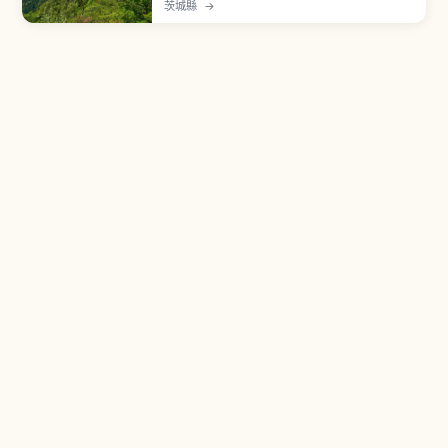
百名山中最低的一座。自古被稱為「西有富士，東
茨城縣
→
有筑波」，並有「紫峰」之稱。男體山（871公尺）
與女體山（877公尺）雙峰，山麓有「筑波山神
社」（伊邪那岐命與伊邪那美命）。索道從つつじ
ヶ丘到女體山約6分鐘。