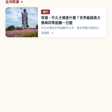
延伸閱讀 →
旅行
茨城・牛久大佛是什麼？世界級超高大
佛與四季庭園一日遊
牛久大佛位於茨城縣牛久市，是世界最大級的大佛
像之一，正式名稱「牛久阿彌陀大佛」。全高達
茨城縣
→
120公尺（基座20公尺＋佛像本體100公尺），作
為青銅立像擁有世界最大級高度。可進入內部參觀5
層胎內，地上85公尺展望台、第三層蓮華藏世界排
列約3,400尊胎內佛。