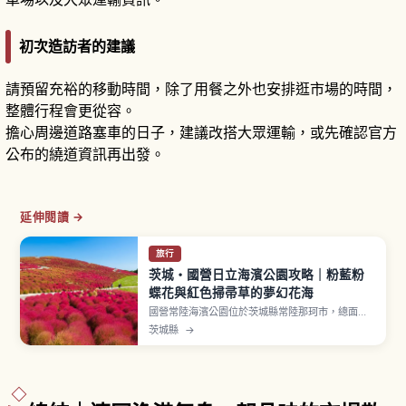
初次造訪者的建議
請預留充裕的移動時間，除了用餐之外也安排逛市場的時間，
整體行程會更從容。
擔心周邊道路塞車的日子，建議改搭大眾運輸，或先確認官方
公布的繞道資訊再出發。
延伸閱讀 →
旅行
茨城・國營日立海濱公園攻略｜粉藍粉
蝶花與紅色掃帚草的夢幻花海
國營常陸海濱公園位於茨城縣常陸那珂市，總面積
約350公頃，開園面積約215公頃。春季（4月中旬
茨城縣
→
〜5月上旬）「見晴之丘」約4.2公頃植栽中，約
530萬朵粉蝶花（Insignis Blue 品種）鋪滿山
坡。秋季（10月中旬）掃帚草染成鮮紅色。鬱金
香、玫瑰、波斯菊輪流綻放，園內自行車道約13公
里。