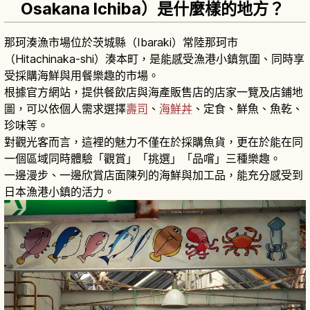
Osakana Ichiba）是什麼樣的地方？
那珂湊漁市場位於茨城縣（Ibaraki）常陸那珂市
（Hitachinaka-shi）湊本町，是能感受漁港小鎮氛圍、同時享
受採購海鮮與用餐樂趣的市場。
根據官方網站，提供餐飲店與海產販售店的店家一覽及店鋪地
圖，可以依個人需求選擇
壽司
、
海鮮丼
、定食、鮮魚、魚乾、
珍味等。
對觀光客而言，這裡的魅力不僅在於採購魚貨，更在於能在同
一個區域同時體驗「觀賞」「挑選」「品嚐」三種樂趣。
一邊漫步、一邊欣賞店面陳列的海鮮與加工品，能充分感受到
日本漁港小鎮的活力。