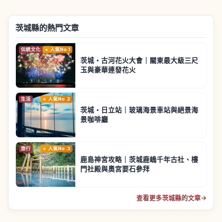
茨城縣的熱門文章
伝統文化
人氣No.1
茨城・古河花火大會｜關東最大級三尺
玉與豪華連發花火
生活
人氣No.2
茨城・日立站｜玻璃海景車站與絕景海
景咖啡廳
旅行
人氣No.3
鹿島神宮攻略｜茨城鹿嶋千年古社、樓
門社殿與奧宮要石參拜
查看更多茨城縣的文章
→