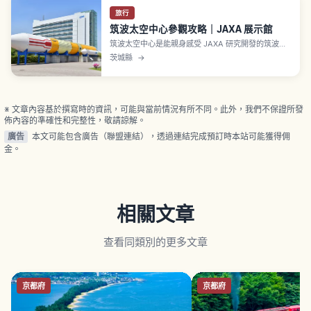
旅行
筑波太空中心參觀攻略｜JAXA 展示館
筑波太空中心是能親身感受 JAXA 研究開發的筑波觀
光景點。本文整理展示館、火箭廣場、預約導覽差
茨城縣
→
異、英語語音導覽、參觀注意事項與行前確認重點。
※ 文章內容基於撰寫時的資訊，可能與當前情況有所不同。此外，我們不保證所發
佈內容的準確性和完整性，敬請諒解。
廣告
本文可能包含廣告（聯盟連結），透過連結完成預訂時本站可能獲得佣
金。
相關文章
查看同類別的更多文章
京都府
京都府