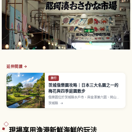
延伸閱讀 →
旅行
茨城偕樂園攻略｜日本三大名園之一的
梅花與四季庭園散步
偕樂園位於茨城縣水戶市，與金澤兼六園、岡山後
樂園並列為「日本三名園」之一。1842年（天保13
茨城縣
→
年）由水戶藩第9代藩主德川齊昭開園，「偕樂」一
詞源自《孟子》、寓意「與領民一同享樂」。最受
歡迎的時期是每年約2至3月舉行的「水戶梅花
祭」。「好文亭」三層樓木造建築。
現場享用漁港新鮮海鮮的玩法