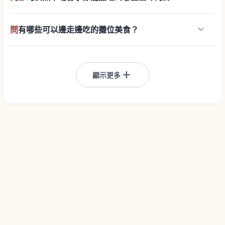
keyboard_arrow_down
問
有哪些可以邊走邊吃的攤位美食？
add
顯示更多