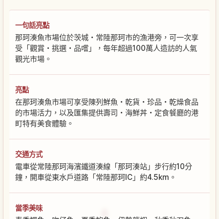
一句話亮點
那珂湊魚市場位於茨城・常陸那珂市的漁港旁，可一次享
受「觀賞・挑選・品嚐」，每年超過100萬人造訪的人氣
觀光市場。
亮點
在那珂湊魚市場可享受陳列鮮魚・乾貨・珍品・乾燥食品
的市場活力，以及匯集提供壽司・海鮮丼・定食餐廳的港
町特有美食體驗。
交通方式
電車從常陸那珂海濱鐵道湊線「那珂湊站」步行約10分
鐘，開車從東水戶道路「常陸那珂IC」約4.5km。
當季美味