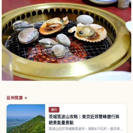
延伸閱讀 →
旅行
茨城筑波山攻略｜東京近郊雙峰健行與
絕景能量景點
筑波山位於茨城縣筑波市，海拔877公尺，是日本