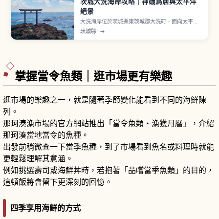
茨城大洗海岸攻略｜神磯鳥居與太平洋
絕景
大洗海岸位於茨城縣東茨城郡大洗町，面向太平
洋。象徵「神磯鳥居」矗立海上岩礁，日出時呈現
茨城縣
→
震撼景致。「大洗磯前神社」相傳創建於856年。
「Aqua World 茨城縣大洗水族館」展示約580
種、68,000件海洋生物，鯊魚飼育約60種號稱日
本第一，門票成人2,300日圓。
掌握當令魚類｜逛市場更有樂趣
逛市場的樂趣之一，就是隨著季節變化能看到不同的海鮮陳
列。
那珂湊漁市場的官方網站推出「當令魚類・漁獲月曆」，介紹
那珂湊當地當令的魚種。
出發前稍微查一下當季魚種，到了市場看到魚名或料理時就能
更輕鬆理解其意涵。
例如挑選壽司或海鮮丼時，若抱著「品嚐當季魚類」的目的，
這頓飯將會留下更深刻的回憶。
四季享用海鮮的方式