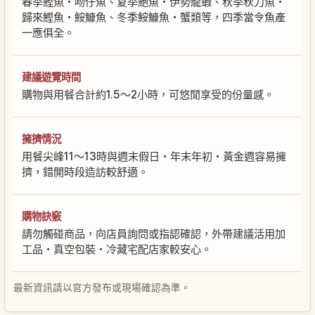
春季鰹魚・吻仔魚、夏季鮑魚・伊勢龍蝦、秋季秋刀魚・
歸來鰹魚・鮟鱇魚、冬季鮟鱇魚・蟹類等，四季當令魚產
一應俱全。
建議遊覽時間
購物與用餐合計約1.5～2小時，可悠閒享受的份量感。
擁擠情況
用餐尖峰11～13時與週末假日・年末年初・黃金週容易擁
擠，錯開時段造訪較舒適。
購物訣竅
請勿觸碰商品，向店員詢問或指認確認，外帶建議活用加
工品・真空包裝・冷藏宅配店家較安心。
最新資訊請以官方發布或現場確認為準。