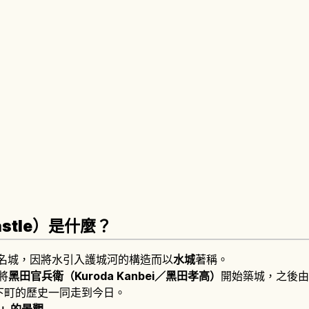
astle）是什麼？
名城，因將水引入護城河的構造而以
水城
著稱。
將
黑田官兵衛（Kuroda Kanbei／黑田孝高）
開始築城，之後由
下町的歷史一同走到今日。