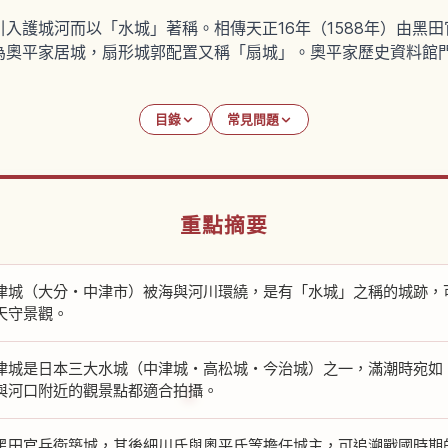
入護城河而以「水城」著稱。相傳天正16年（1588年）由黑
奧平家居城，扇形城郭配置又稱「扇城」。奧平家歷史資料館門票大
目錄
常見問題
重點摘要
津城（大分・中津市）被海與河川環繞，是有「水城」之稱的城跡，
天守景觀。
津城是日本三大水城（中津城・高松城・今治城）之一，滿潮時宛如
與河口附近的觀景點都適合拍攝。
黑田官兵衛築城，其後細川氏與奧平氏等擔任城主，可追溯戰國時期