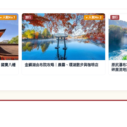
人氣No.1
旅行
人氣No.2
旅行
、國寶八幡
金鱗湖由布院攻略｜晨霧、環湖散步與咖啡店
原尻瀑布
碎屑流地