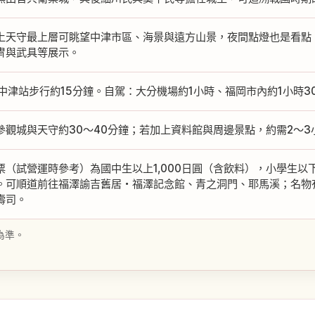
上天守最上層可眺望中津市區、海景與遠方山景，夜間點燈也是看點
冑與武具等展示。
R中津站步行約15分鐘。自駕：大分機場約1小時、福岡市內約1小時
參觀城與天守約30～40分鐘；若加上資料館與周邊景點，約需2～3
票（試營運時參考）為國中生以上1,000日圓（含飲料），小學生以
。可順道前往福澤諭吉舊居・福澤記念館、青之洞門、耶馬溪；名物
壽司。
為準。