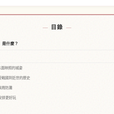
附近的飯店
尋找中津
↗
目錄
le）是什麼？
水面映照的城姿
感受戰國到近世的歷史
與周防灘
安排更好玩