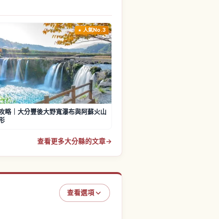
人氣No.3
攻略｜大分豐後大野寬瀑布與阿蘇火山
形
查看更多大分縣的文章
→
查看選項