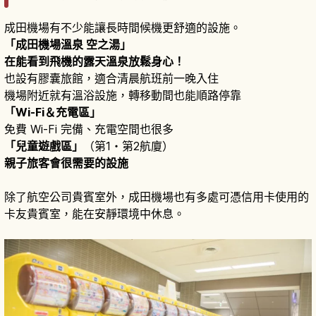
成田機場有不少能讓長時間候機更舒適的設施。
「成田機場溫泉 空之湯」
在能看到飛機的露天溫泉放鬆身心！
也設有膠囊旅館，適合清晨航班前一晚入住
機場附近就有溫浴設施，轉移動間也能順路停靠
「Wi-Fi＆充電區」
免費 Wi-Fi 完備、充電空間也很多
「兒童遊戲區」
（第1・第2航廈）
親子旅客會很需要的設施
除了航空公司貴賓室外，成田機場也有多處可憑信用卡使用的
卡友貴賓室，能在安靜環境中休息。