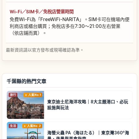
Wi-Fi／SIM卡／免稅店營業時間
免費Wi-Fi為「FreeWiFi-NARITA」。SIM卡可在機場內便
利商店或櫃台購買；免稅店多在7:30～21:00左右營業
（依店鋪而異）。
最新資訊請以官方發布或現場確認為準。
千葉縣的熱門文章
旅行
人氣No.1
東京迪士尼海洋攻略｜8大主題港口、必玩
設施與玩法
生活
人氣No.2
海螢火蟲 PA（海ほたる）｜東京灣360°海
景、夜景與美食指南