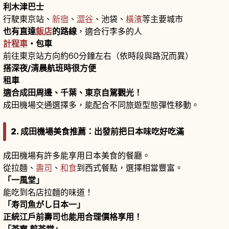
利木津巴士
行駛東京站、
新宿
、
澀谷
、池袋、
橫濱
等主要城市
也有直達
飯店
的路線
，適合行李多的人
計程車
・包車
前往東京站方向約60分鐘左右（依時段與路況而異）
搭深夜/清晨航班時很方便
租車
適合成田周邊、千葉、東京自駕觀光！
成田機場交通選擇多，能配合不同旅遊型態彈性移動。
2. 成田機場美食推薦：出發前把日本味吃好吃滿
成田機場有許多能享用日本美食的餐廳。
從拉麵、
壽司
、
和食
到西式餐點，選擇相當豐富。
「一風堂」
能吃到名店拉麵的味道！
「寿司魚がし日本一」
正統江戶前壽司也能用合理價格享用！