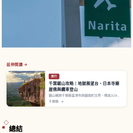
延伸閱讀 →
旅行
千葉鋸山攻略｜地獄展望台、日本寺磨
崖佛與纜車登山
鋸山橫跨千葉縣富津市與鋸南町交界、標高329公
尺，因稜線像鋸齒得名。象徵「地獄のぞき」可在
千葉縣
→
陡峭懸崖上探頭俯瞰東京灣。山中「日本寺」境內
供奉藥師瑠璃光如來坐像（日本最大磨崖佛），
「百尺觀音」雕刻於岩壁。鋸山纜車從山麓站到山
頂站約4分鐘，成人往返1,400日圓。
總結