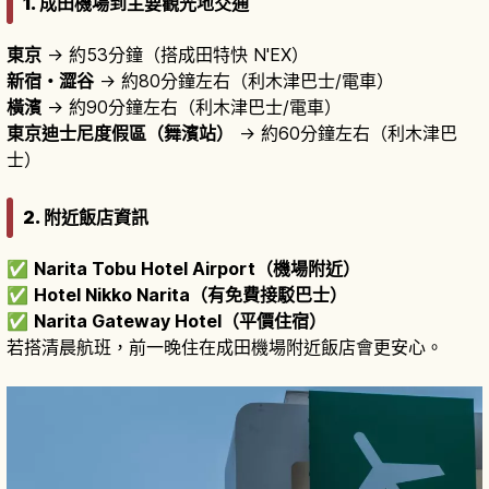
1. 成田機場到主要觀光地交通
東京
→ 約53分鐘（搭成田特快 N'EX）
新宿・澀谷
→ 約80分鐘左右（利木津巴士/電車）
橫濱
→ 約90分鐘左右（利木津巴士/電車）
東京迪士尼度假區（舞濱站）
→ 約60分鐘左右（利木津巴
士）
2. 附近飯店資訊
✅
Narita Tobu Hotel Airport（機場附近）
✅
Hotel Nikko Narita（有免費接駁巴士）
✅
Narita Gateway Hotel（平價住宿）
若搭清晨航班，前一晚住在成田機場附近飯店會更安心。