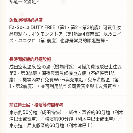
都能一次滿足。
免稅購物與必逛店
Fa-So-La DUTY FREE（第1・第2・第3航廈）可買化妝
品與點心；ポケモンストア（第1航廈4樓南翼）以及ロイ
ズ、ユニクロ（第1航廈）也都是常見的順逛選擇。
長時間候機的舒適設施
成田空港温泉 空の湯（機場附近）可搭免費接駁巴士往返
第2、第3航廈，深夜與清晨候機也方便（不經停第1航
廈）。機場內亦有免費Wi-Fi與充電點、兒童遊戲區（第
1・第2航廈），並可利用航空公司貴賓室與卡友貴賓室。
前往迪士尼・橫濱等時間參考
東京約50分鐘（成田特快）／新宿・澀谷約80分鐘（利木
津巴士或電車）／橫濱約90分鐘（利木津巴士或電車）／
東京迪士尼度假區約60分鐘（利木津巴士）。