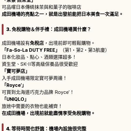
「茶寮 煎茶堂」
可品嚐日本傳統抹茶與和菓子的咖啡店
成田機場的亮點之一，就是出發前能把日本美食一次滿足。
3. 免稅購物＆伴手禮：成田機場買什麼？
成田機場設有
免稅店
，出境前即可輕鬆購物。
「Fa-So-La DUTY FREE」
（第1・第2・第3航廈）
日本化妝品、點心、酒類選擇超多！
資生堂、SK-II等高級保養品很受歡迎
「寶可夢店」
入手成田機場限定寶可夢周邊！
「Royce’」
可買到北海道巧克力品牌 Royce’！
「UNIQLO」
旅途中需要的衣物也能補齊！
在成田機場，出境前就能盡情享受免稅購物。
4. 等待時間也舒適：機場內設施很完整