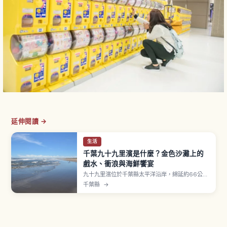
延伸閱讀 →
生活
千葉九十九里濱是什麼？金色沙灘上的
戲水、衝浪與海鮮饗宴
九十九里濱位於千葉縣太平洋沿岸，綿延約66公里
的沙灘是日本規模最大的沙濱之一。除了海水浴、
千葉縣
→
衝浪等海上活動外，也能品嚐豐富海味。沙灘面向
東側，部分日子能欣賞到從地平線升起的日出。在
地名物包括沙丁魚料理（生魚片、なめろう）、蛤
蜊料理（濱燒）、海鮮丼。傳統地引網體驗。