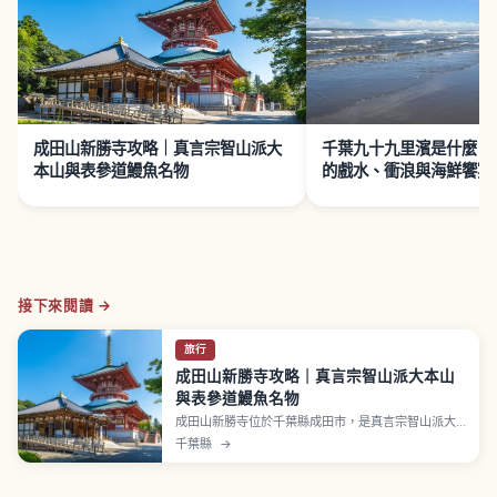
成田山新勝寺攻略｜真言宗智山派大
千葉九十九里濱是什麼？
本山與表參道鰻魚名物
的戲水、衝浪與海鮮饗宴
接下來閱讀 →
旅行
成田山新勝寺攻略｜真言宗智山派大本山
與表參道鰻魚名物
成田山新勝寺位於千葉縣成田市，是真言宗智山派大
本山，於天慶3年（940年）開山。本尊不動明王據傳
千葉縣
→
由弘法大師祈願後雕刻並開眼。三重塔與仁王門為國
指定重要文化財，大本堂的護摩祈禱可近距離感受火
焰與誦經震撼。表參道以鰻魚料理聞名，從 JR 成田站