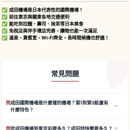
✅
成田機場是日本代表性的國際機場！
✅
前往東京與關東各地交通便利
✅
能吃到拉麵、壽司、抹茶等日本美食
✅
免稅店與伴手禮店完善，購物也能一次滿足
✅
溫泉、貴賓室、Wi-Fi齊全，長時間候機也舒適！
常見問題
問
成田國際機場是什麼樣的機場？第1到第3航廈有
keyboard_arrow_down
什麼特色？
keyboard_arrow_down
問
從成田機場到東京站要多久？成田特快需要多久？