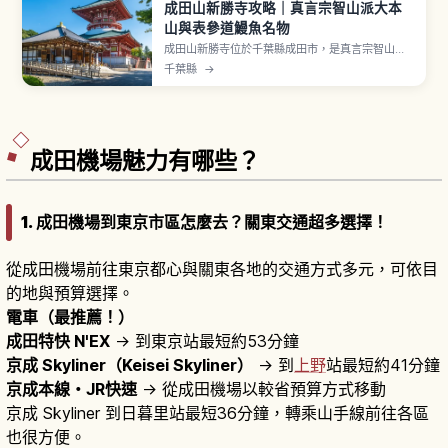
成田山新勝寺攻略｜真言宗智山派大本
山與表參道鰻魚名物
成田山新勝寺位於千葉縣成田市，是真言宗智山派
大本山，於天慶3年（940年）開山。本尊不動明
千葉縣
→
王據傳由弘法大師祈願後雕刻並開眼。三重塔與仁
王門為國指定重要文化財，大本堂的護摩祈禱可近
距離感受火焰與誦經震撼。表參道以鰻魚料理聞
名，從 JR 成田站或京成成田站沿參道步行可達。
成田機場魅力有哪些？
1. 成田機場到東京市區怎麼去？關東交通超多選擇！
從成田機場前往東京都心與關東各地的交通方式多元，可依目
的地與預算選擇。
電車（最推薦！）
成田特快 N'EX
→ 到東京站最短約53分鐘
京成 Skyliner（Keisei Skyliner）
→ 到
上野
站最短約41分鐘
京成本線・JR快速
→ 從成田機場以較省預算方式移動
京成 Skyliner 到日暮里站最短36分鐘，轉乘山手線前往各區
也很方便。