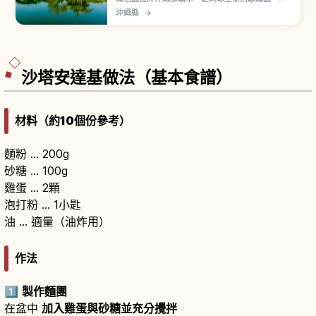
1799年建造，2000年作為世界遺產「琉球王國的
沖繩縣
→
城及相關遺產群」之一登錄。曾用於王族休養與接
待中國皇帝使者（冊封使）的迎賓館，融合日本大
名庭園回遊式、中國風六角堂與琉球石造技法。心
字池、御殿、勸耕台是看點。入園費400日圓。
沙塔安達基做法（基本食譜）
材料（約10個份參考）
麵粉 … 200g
砂糖 … 100g
雞蛋 … 2顆
泡打粉 … 1小匙
油 … 適量（油炸用）
作法
1️⃣
製作麵團
在盆中
加入雞蛋與砂糖並充分攪拌