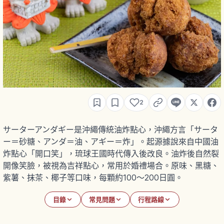
2
サーターアンダギー是沖繩傳統油炸點心，沖繩方言「サータ
ー＝砂糖、アンダ＝油、アギー＝炸」。起源據說來自中國油
炸點心「開口笑」，琉球王國時代傳入後改良。油炸後自然裂
開像笑臉，被視為吉祥點心，常用於婚禮場合。原味、黑糖、
紫薯、抹茶、椰子等口味，每顆約100～200日圓。
目錄
常見問題
行程路線