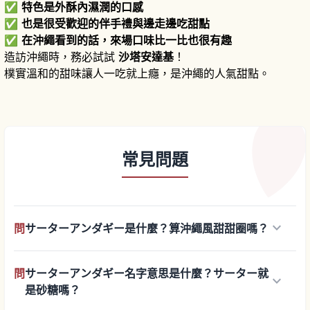
✅
特色是外酥內濕潤的口感
✅
也是很受歡迎的伴手禮與邊走邊吃甜點
✅
在沖繩看到的話，來場口味比一比也很有趣
造訪沖繩時，務必試試
沙塔安達基
！
樸實溫和的甜味讓人一吃就上癮，是沖繩的人氣甜點。
常見問題
keyboard_arrow_down
問
サーターアンダギー是什麼？算沖繩風甜甜圈嗎？
問
サーターアンダギー名字意思是什麼？サーター就
keyboard_arrow_down
是砂糖嗎？