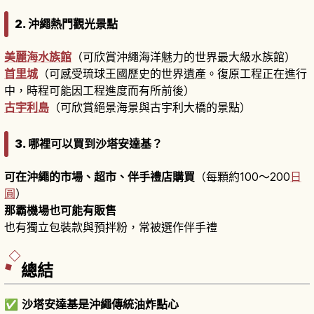
2. 沖繩熱門觀光景點
美麗海水族館
（可欣賞沖繩海洋魅力的世界最大級水族館）
首里城
（可感受琉球王國歷史的世界遺產。復原工程正在進行
中，時程可能因工程進度而有所前後）
古宇利島
（可欣賞絕景海景與古宇利大橋的景點）
3. 哪裡可以買到沙塔安達基？
可在沖繩的市場、超市、伴手禮店購買
（每顆約100～200
日
圓
）
那霸機場也可能有販售
也有獨立包裝款與預拌粉，常被選作伴手禮
總結
✅
沙塔安達基是沖繩傳統油炸點心