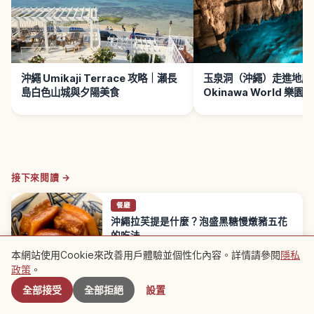
沖繩 Umikaji Terrace 攻略｜瀨長
玉泉洞（沖繩）走進地底
島白色山城與夕陽美食
Okinawa World 樂園
接下來閱讀 →
餐廳
沖繩拉芙提是什麼？泡盛黑糖慢燉豬五花
的吃法
拉芙提（ラフテー）是沖繩代表性傳統豬肉料理，以
本網站使用Cookie來改善用戶體驗並個性化內容。詳情請參閱
隱私
附近景點
豬五花用泡盛、醬油、黑糖慢火燉煮而成，柔嫩多
沖繩縣
→
政策
。
汁、入口即化。據說琉球王國時代（1429〜1879
年）受中國料理影響而誕生，有一說源自中國「東坡
全部接受
全部拒絕
設置
肉」。沖繩有「除了叫聲以外都會吃」的豬肉文化，
常使用帶皮豬肉燉煮，富含膠質。
※ 文章內容基於撰寫時的資訊，可能與當前情況有所不同。此外，我們不保證所發