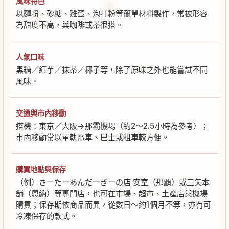
風味特色
以麵粉、砂糖、雞蛋、泡打粉等簡單材料製作，常被形容
為甜度不高，與咖啡或茶很搭。
人氣口味
黑糖／紅芋／抹茶／椰子等，除了原味之外也能嘗試不同
風味。
交通與市內移動
搭機：東京／大阪→那霸機場（約2〜2.5小時為參考）；
市內移動常以單軌電車、巴士或租車較方便。
購買地點與保存
（例）さーたーあんだーぎーの店 安室（那覇）或三矢本
舗（恩納）等專門店，也可在市場、超市、土產店與機場
購買；保存期依商品而異，從數日〜約1個月不等，亦有可
冷凍保存的款式。