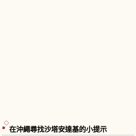
復原。守禮門曾被採用於兩千日圓紙幣。
在沖繩尋找沙塔安達基的小提示