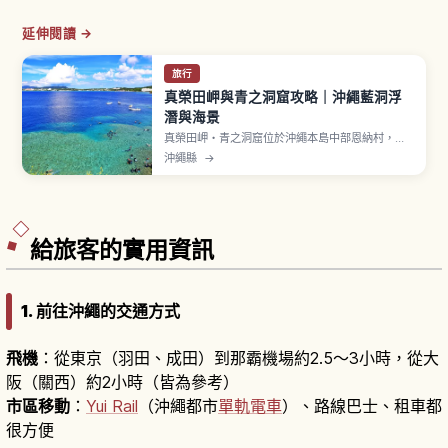
延伸閱讀 →
旅行
真榮田岬與青之洞窟攻略｜沖繩藍洞浮
潛與海景
真榮田岬・青之洞窟位於沖繩本島中部恩納村，從
那霸機場開車約1〜1.5小時。岬下方有海蝕形成的
沖繩縣
→
「青之洞窟」，洞內海水反射陽光呈現夢幻青藍
色，是浮潛與潛水熱門景點。岬頂設有展望台，付
費停車場每小時100日圓。
給旅客的實用資訊
1. 前往沖繩的交通方式
飛機
：從東京（羽田、成田）到那霸機場約2.5～3小時，從大
阪（關西）約2小時（皆為參考）
市區移動
：
Yui Rail
（沖繩都市
單軌電車
）、路線巴士、租車都
很方便