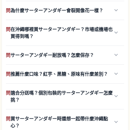
keyboard_arrow_down
問
為什麼サーターアンダギー會裂開像花一樣？
問
在沖繩哪裡買サーターアンダギー？市場或機場也
keyboard_arrow_down
買得到嗎？
keyboard_arrow_down
問
サーターアンダギー耐放嗎？怎麼保存？
keyboard_arrow_down
問
推薦什麼口味？紅芋、黑糖、原味有什麼差別？
問
適合分送嗎？個別包裝的サーターアンダギー怎麼
keyboard_arrow_down
挑？
問
買サーターアンダギー時還想一起帶什麼沖繩點
keyboard_arrow_down
心？