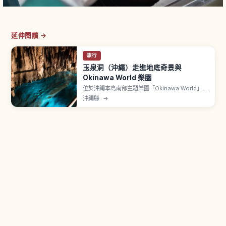
延伸閱讀 →
旅行
玉泉洞（沖繩）走進地底奇景與
Okinawa World 樂園
位於沖繩本島南部主題樂園「Okinawa World」內
的玉泉洞，是全長超過5公里、其中約890公尺對
沖繩縣
→
外開放的巨大鐘乳石洞。文章介紹壯觀的鐘乳石
群、被稱為「黃金茶室」的金黃色岩壁、地底河流
與湖泊、全年約21℃涼爽的洞內環境，以及參觀動
線、所需時間與順遊園區其他設施的建議。