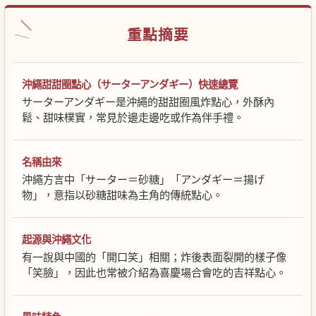
重點摘要
沖繩甜甜圈點心（サーターアンダギー）快速總覽
サーターアンダギー是沖繩的甜甜圈風炸點心，外酥內
鬆、甜味樸實，常見於邊走邊吃或作為伴手禮。
名稱由來
沖繩方言中「サーター＝砂糖」「アンダギー＝揚げ
物」，意指以砂糖甜味為主角的傳統點心。
起源與沖繩文化
有一說與中國的「開口笑」相關；炸後表面裂開的樣子像
「笑臉」，因此也常被介紹為喜慶場合會吃的吉祥點心。