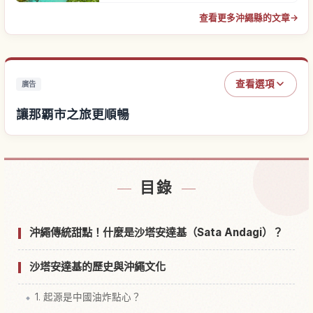
查看更多沖繩縣的文章
→
查看選項
廣告
讓那覇市之旅更順暢
尋找那覇市附近的飯店
↗
目錄
尋找那覇市的體驗
↗
沖繩傳統甜點！什麼是沙塔安達基（Sata Andagi）？
沙塔安達基的歷史與沖繩文化
1. 起源是中國油炸點心？