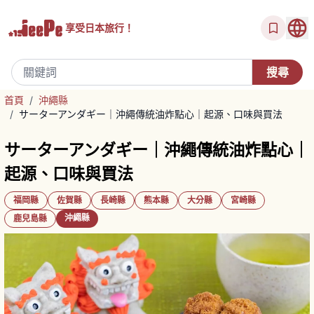
享受
日本旅行！
首頁
/
沖繩縣
/
サーターアンダギー｜沖繩傳統油炸點心｜起源、口味與買法
サーターアンダギー｜沖繩傳統油炸點心｜
起源、口味與買法
福岡縣
佐賀縣
長崎縣
熊本縣
大分縣
宮崎縣
沖繩縣
鹿兒島縣