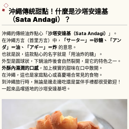
沖繩傳統甜點！什麼是沙塔安達基
（Sata Andagi）？
沖繩的傳統油炸點心「
沙塔安達基（Sata Andagi）
」。
在沖繩方言（首里方言）中，
「サーター」＝砂糖、「アン
ダ」＝油、「アギー」＝炸
的意思。
也就是說，這款點心的名字就是「用油炸的糖」。
外型是圓球狀，下鍋油炸後會自然裂開，是它的特色之一。
外酥內濕潤的口感
，加上樸實的甜味在口中散開。
在沖繩，這也是家庭點心或喜慶場合常見的食物。
到沖繩旅行時，無論是邊走邊吃還是當伴手禮都很受歡迎！
一起來品嚐道地的沙塔安達基吧。