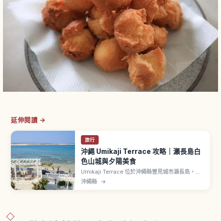
延伸閱讀 →
旅行
沖繩 Umikaji Terrace 攻略｜瀨長島白
色山城與夕陽美食
Umikaji Terrace 位於沖繩縣豐見城市瀨長島，從
那霸機場開車約15分鐘。純白建物沿坡面面向大海
沖繩縣
→
層層展開，與藍天與海洋形成鮮明對比。約47間店
鋪匯聚購物與美食，提供沖繩蕎麥麵、塔可飯等在
地料理。位置接近那霸機場跑道，可近距離看到飛
機起降。傍晚的夕陽景色夢幻。