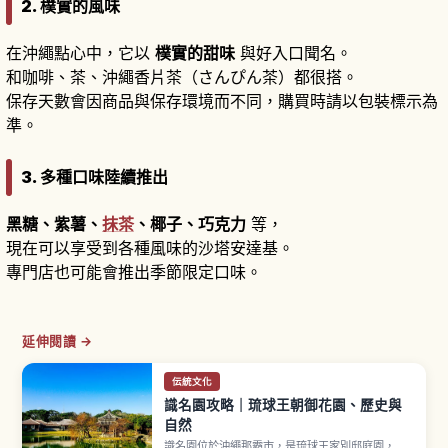
2. 樸實的風味
在沖繩點心中，它以
樸實的甜味
與好入口聞名。
和咖啡、茶、沖繩香片茶（さんぴん茶）都很搭。
保存天數會因商品與保存環境而不同，購買時請以包裝標示為
準。
3. 多種口味陸續推出
黑糖、紫薯、
抹茶
、椰子、巧克力
等，
現在可以享受到各種風味的沙塔安達基。
專門店也可能會推出季節限定口味。
延伸閱讀 →
伝統文化
識名園攻略｜琉球王朝御花園、歷史與
自然
識名園位於沖繩那霸市，是琉球王家別邸庭園，