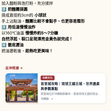
加入麵粉與泡打粉，充分揉拌
2️⃣
把麵團搓圓
搓成直徑約3cm的
小球狀
手上沾點油，
麵團比較不會黏手、也更容易整形
3️⃣
用低溫慢慢油炸
以160℃油溫
慢慢炸約5～7分鐘
自然浮起、裂口呈現漂亮金黃色就完成！
4️⃣
徹底瀝油
把油瀝乾後，
趁熱吃更美味！
延伸閱讀 →
伝統文化
首里城攻略｜琉球王國古城、世界遺產
與參觀重點
首里城位於沖繩縣那霸市，曾是琉球王國的政治、
外交與文化中心，繁榮約450年。據稱於14世紀左
沖繩縣
→
右創建，2000年「首里城跡」以世界遺產「琉球
王國的城及相關遺產群」登錄。2019年10月火災使
正殿等主要建物燒毀，目前以2026年度完成為目標