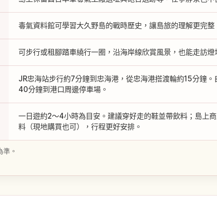
毒氣資料館可學習大久野島的戰時歷史，讓島旅的理解更完整
可步行或租腳踏車繞行一圈，沿海岸線欣賞風景，也能走訪燈
JR忠海站步行約7分鐘到忠海港，從忠海港搭渡輪約15分鐘。
40分鐘到港口周邊停車場。
一日遊約2～4小時為目安。建議穿好走的鞋並帶飲料；島上
料（現地購買也可），行程更好安排。
為準。