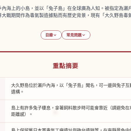
戶內海上的小島，並以「兔子島」在全球廣為人知。被指定為瀨
界大戰期間作為毒氣製造據點而有歷史背景，現有「大久野島毒
目錄
常見問題
重點摘要
大久野島位於瀨戶內海，以「兔子島」聞名，可一邊與兔子互
遺構。
島上有許多兔子棲息，拿著飼料散步時可能會靠近（請避免在
距離感）。
島上保留舊日本軍毒氣工廠遺址與砲台遺跡等，在寧靜景色中