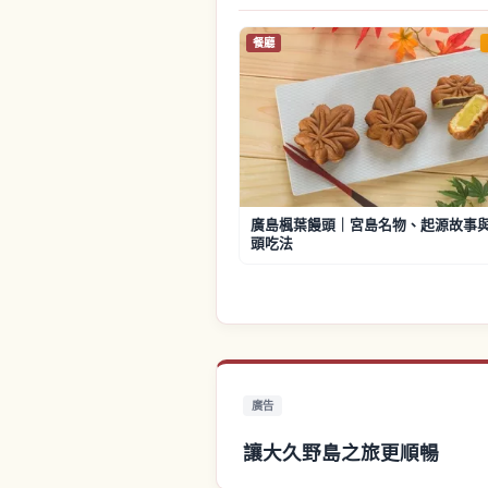
餐廳
廣島楓葉饅頭｜宮島名物、起源故事
頭吃法
廣告
讓大久野島之旅更順暢