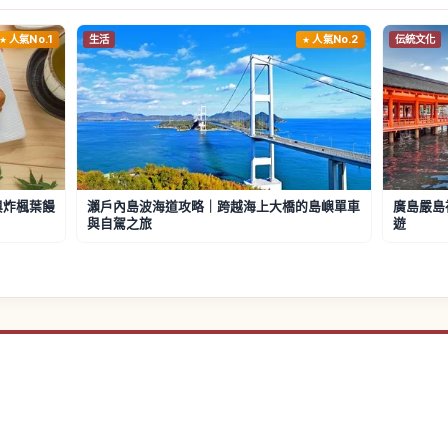
人氣No.1
生活
人氣No.2
伝統文化
與炸楓葉饅
瀨戶內島波海道攻略｜跨越海上大橋的島嶼單車
廣島嚴島
與自駕之旅
遊