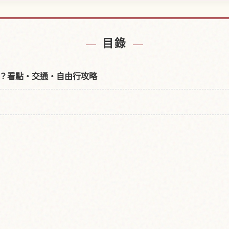
附近的飯店
尋找大久
↗
目錄
？看點・交通・自由行攻略