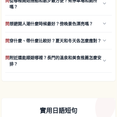
問
從哪裡開始搭船和散步最方便？有停車場和廁所
keyboard_arrow_down
嗎？
keyboard_arrow_down
問
想避開人潮什麼時候最好？傍晚景色漂亮嗎？
keyboard_arrow_down
問
穿什麼、帶什麼比較好？夏天和冬天各怎麼應對？
問
附近還能順遊哪裡？長門的溫泉和美食推薦怎麼安
keyboard_arrow_down
排？
實用日語短句