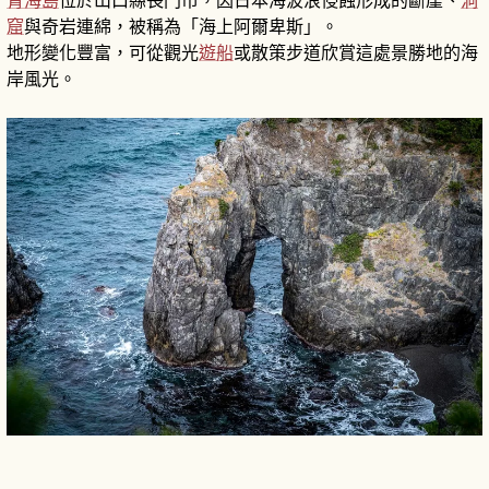
青海島
位於山口縣長門市，因日本海波浪侵蝕形成的斷崖、
洞
窟
與奇岩連綿，被稱為「海上阿爾卑斯」。
地形變化豐富，可從觀光
遊船
或散策步道欣賞這處景勝地的海
岸風光。