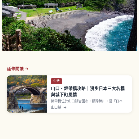
延伸閱讀 →
生活
山口・錦帶橋攻略｜漫步日本三大名橋
與城下町風情
錦帶橋位於山口縣岩國市，橫跨錦川，是「日本三
大名橋」之一的木造橋。相傳由岩國藩第3代藩主吉
山口縣
→
川廣嘉於江戶時代1673年（延寶元年）建造，全長
約193.3公尺、寬5公尺，5連橋的優美曲線是最大
特色。被指定為國家名勝。入橋費成人（國中以
上）310日圓、小學生150日圓。