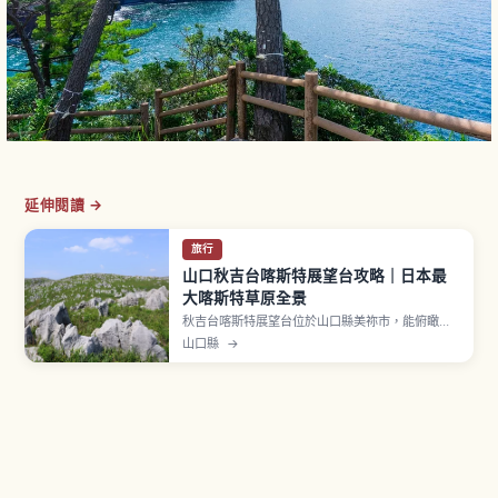
延伸閱讀 →
旅行
山口秋吉台喀斯特展望台攻略｜日本最
大喀斯特草原全景
秋吉台喀斯特展望台位於山口縣美祢市，能俯瞰日
本最大的喀斯特台地。草原上散布石灰岩，可觀察
山口縣
→
Karrenfeld（石柱群）與 Doline（鉢狀凹地）等喀
斯特特有地形。早春山燒後的新綠、夏季翠綠草
原、秋季芒草，季節更迭讓景色變化。附近有大型
鐘乳洞「秋芳洞」可一同安排。