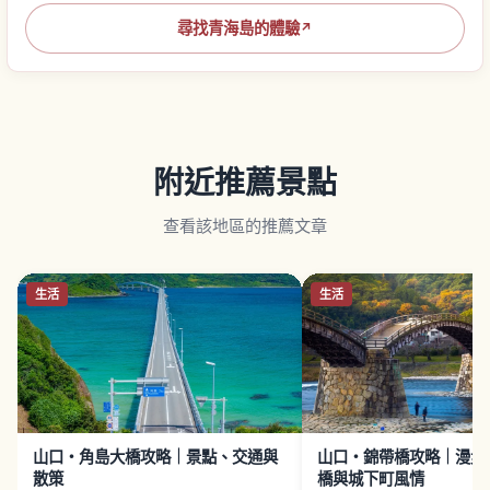
尋找青海島的體驗
↗
附近推薦景點
查看該地區的推薦文章
生活
生活
山口・角島大橋攻略｜景點、交通與
山口・錦帶橋攻略｜漫步
散策
橋與城下町風情