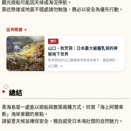
觀光遊船可能因天候或海況停航。
靠近懸崖或地面不穩處請勿勉強，務必以安全為優先行動。
延伸閱讀 →
旅行
山口・秋芳洞｜日本最大級鐘乳洞的神
秘地下世界
秋芳洞位於山口縣美祢市秋吉台地下，是延伸於秋
吉台地下的大型鐘乳洞。觀光動線整備完善，可欣
山口縣
→
賞由水流形塑成梯田狀的「百枚皿」，以及高聳大
型鐘乳石「黃金柱」等代表性景觀。洞內全年氣溫
大致穩定，四季皆較容易行走。即使下雨也較容易
安排洞內參觀，可作為天氣轉壞時的備案。
總結
青海島是一處能以遊船與散策兩種方式，欣賞「海上阿爾卑
斯」海岸景觀的景點。
請留意天候並確保安全，親自感受日本海壯闊的自然魅力。