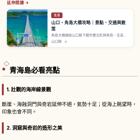
延伸閱讀 →
生活
山口・角島大橋攻略｜景點、交通與散
策
角島大橋連結山口縣下關市豐北町與角島，全長
1,780公尺，2000年（平成12年）11月通車，通行
山口縣
→
費免費。橋兩側翡翠綠海面與白色橋身交織出絕
景。「海士瀨公園」是本州側展望景點，可一覽整
座大橋與海景，設免費停車場。「角島燈台」是明
治時期建造石造燈塔，可眺望日本海全景。
青海島必看亮點
1. 壯觀的海岸線景觀
斷崖、海蝕洞門與奇岩延伸不絕，氣勢十足；從海上眺望時，
印象也會不同。
2. 洞窟與奇岩的造形之美