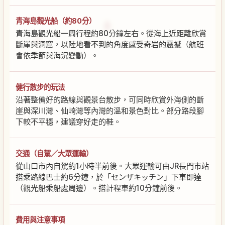
青海島觀光船（約80分）
青海島觀光船一周行程約80分鐘左右。從海上近距離欣賞
斷崖與洞窟，以陸地看不到的角度感受奇岩的震撼（航班
會依季節與海況變動）。
健行散步的玩法
沿著整備好的路線與觀景台散步，可同時欣賞外海側的斷
崖與深川灣、仙崎灣等內灣的溫和景色對比。部分路段腳
下較不平穩，建議穿好走的鞋。
交通（自駕／大眾運輸）
從山口市內自駕約1小時半前後。大眾運輸可由JR長門市站
搭乘路線巴士約6分鐘，於「センザキッチン」下車即達
（觀光船乘船處周邊）。搭計程車約10分鐘前後。
費用與注意事項