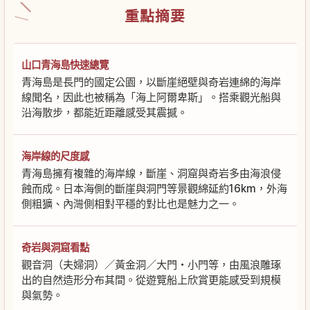
重點摘要
山口青海島快速總覽
青海島是長門的國定公園，以斷崖絕壁與奇岩連綿的海岸
線聞名，因此也被稱為「海上阿爾卑斯」。搭乘觀光船與
沿海散步，都能近距離感受其震撼。
海岸線的尺度感
青海島擁有複雜的海岸線，斷崖、洞窟與奇岩多由海浪侵
蝕而成。日本海側的斷崖與洞門等景觀綿延約16km，外海
側粗獷、內灣側相對平穩的對比也是魅力之一。
奇岩與洞窟看點
觀音洞（夫婦洞）／黃金洞／大門・小門等，由風浪雕琢
出的自然造形分布其間。從遊覽船上欣賞更能感受到規模
與氣勢。