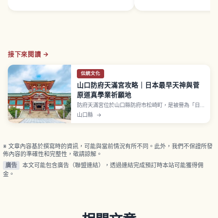
接下來閱讀 →
伝統文化
山口防府天滿宮攻略｜日本最早天神與菅
原道真學業祈願地
防府天滿宮位於山口縣防府市松崎町，是被譽為「日
本最初的天神」的神社，主祭神為菅原道真公。相傳
山口縣
→
創建於延喜4年（904年），與京都北野天滿宮、福
岡太宰府天滿宮並列「日本三天神」。境內石碑刻有
「扶桑菅廟最初」字樣。境內約16種、1,100株梅花，
最佳觀賞期2月中旬〜3月上旬。
※ 文章內容基於撰寫時的資訊，可能與當前情況有所不同。此外，我們不保證所發
佈內容的準確性和完整性，敬請諒解。
廣告
本文可能包含廣告（聯盟連結），透過連結完成預訂時本站可能獲得佣
金。