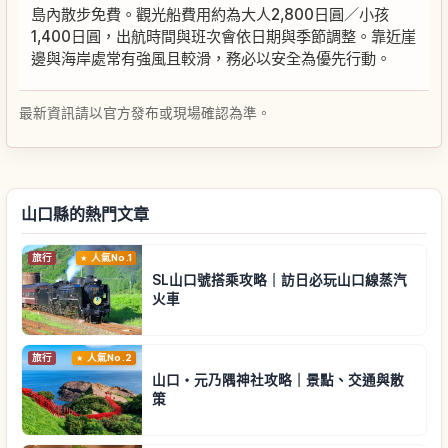
島內散步免費。觀光船費用約為大人2,800日圓／小孩
1,400日圓，出航時間與班次會依日期與季節調整。靠近崖
邊與海岸處常有強風且較滑，務必以安全為優先行動。
最新資訊請以官方發布或現場確認為準。
山口縣的熱門文章
旅行
人氣No.1
SL山口號搭乘攻略｜訪日必玩山口線蒸汽
火車
旅行
人氣No.2
山口・元乃隅神社攻略｜景點、交通與散
策