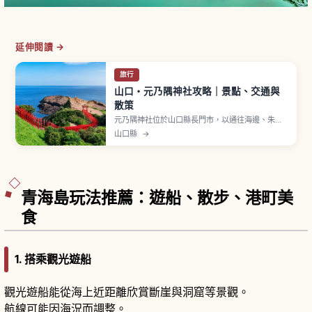
延伸閱讀 →
旅行
山口・元乃隅神社攻略｜景點、交通與
散策
元乃隅神社位於山口縣長門市，以通往海邊、朱紅
鳥居連綿排列的景觀而聞名，神社坐落於眺望日本
山口縣
→
海的高台。123座紅鳥居延伸向日本海，與藍天碧海
交織出震撼絕景，曾被 CNN 列為「日本最美景點」
之一。大鳥居設有位置很高的賽錢箱，需從下方投
擲賽錢來參拜，周邊有「龍宮的潮吹」奇景。
青海島玩法推薦：遊船、散步、港町美
食
1. 搭乘觀光遊船
觀光遊船能從海上近距離欣賞斷崖與洞窟等景觀。
航線可能因海況而調整。