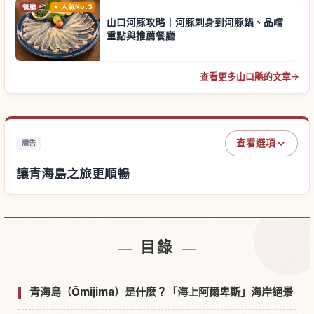
餐廳
人氣No.3
山口河豚攻略｜河豚刺身到河豚鍋、品嚐
重點與推薦餐廳
查看更多山口縣的文章
→
查看選項
廣告
讓青海島之旅更順暢
尋找青海島附近的飯店
↗
目錄
尋找青海島的體驗
↗
青海島（Ōmijima）是什麼？「海上阿爾卑斯」海岸絕景