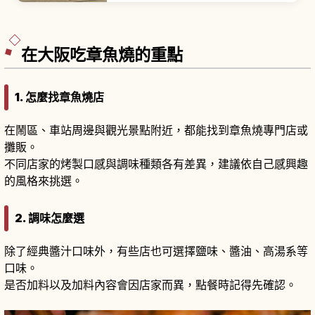
1,800年歷史。「住吉造」4棟本殿被指定為國寶。
象徵性的太鼓橋（反橋）全長約20公尺、最大坡度
約48度。南海本線「住吉大社站」步行3分鐘。
在大阪吃章魚燒的重點
1. 怎麼找章魚燒店
在鬧區、車站周邊與觀光景點附近，都能找到章魚燒專門店或
攤販。
不同店家的烤製口感與調味種類各有差異，建議依自己感興趣
的風格來挑選。
2. 調味怎麼選
除了經典醬汁口味外，有些店也可選擇鹽味、醬油、高湯系等
口味。
是否加料以及加料內容會因店家而異，點餐時記得先確認。