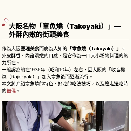
大阪名物「章魚燒（Takoyaki）」—
外酥內嫩的街頭美食
作為大阪
靈魂美食
而廣為人知的
「章魚燒（Takoyaki）」
。
外皮酥香、內餡滑嫩的口感，是它作為一口大小粉物料理的魅
力所在。
一般認為約在1935年（昭和10年）左右，因大阪的「收音機
燒（Rajio-yaki）」加入章魚後而逐漸流行。
本文將介紹章魚燒的特色、好吃的吃法技巧，以及邊走邊吃時
的
禮儀
。