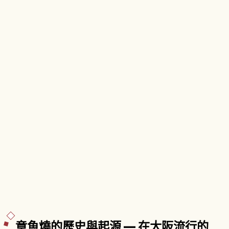
天王寺式伽藍配置」。中心伽藍門票成人500日
圓，每月21日「大師會」、22日「太子會」免費。
章魚燒的歷史與起源 — 在大阪流行的