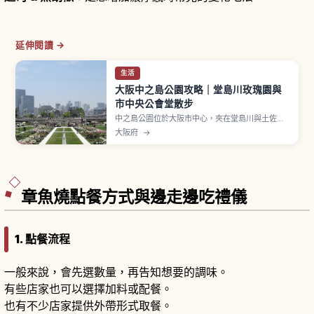
延伸閱讀 →
生活
大阪中之島公園攻略｜堂島川玫瑰園與
市中央公會堂散步
中之島公園位於大阪市中心，夾在堂島川與土佐堀
川之間，全長約1.5公里。1891年（明治24年）作
大阪府
→
為大阪第一座都市公園誕生。「大阪府立中之島圖
書館」於1904年落成、新文藝復興樣式、指定重要
文化財。「玫瑰園」種植約310品種、3,700株玫
瑰。冬季舉辦「光のルネサンス」。
章魚燒點餐方式與邊走邊吃禮儀
1. 點餐流程
一般來說，會先選數量，再告知想要的調味。
有些店家也可以選擇加料或配餐。
也有不少店家提供外帶形式取餐。