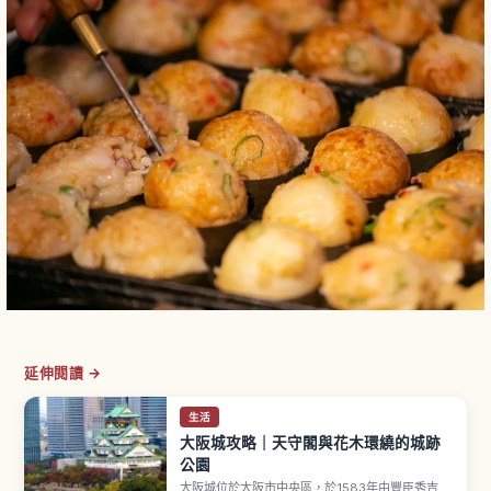
延伸閱讀 →
生活
大阪城攻略｜天守閣與花木環繞的城跡
公園
大阪城位於大阪市中央區，於1583年由豐臣秀吉開