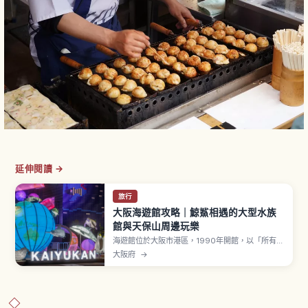
延伸閱讀 →
旅行
大阪海遊館攻略｜鯨鯊相遇的大型水族
館與天保山周邊玩樂
海遊館位於大阪市港區，1990年開館，以「所有事
物彼此相連」為概念，重現環太平洋海域展示，能
大阪府
→
遇見約620種、約30,000點生物。核心「太平
洋」水槽深9公尺、最大長34公尺、總水量5,400
噸，可近距離欣賞鯨鯊、鬼蝠魟。日本之森、大堡
礁、南極大陸、海月銀河、觸摸池與夜間海遊館。