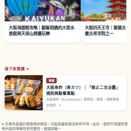
大阪海遊館攻略｜鯨鯊相遇的大型水
大阪四天王寺｜聖德太子
族館與天保山周邊玩樂
最古老寺院之一
接下來閱讀 →
餐廳
大阪串炸（串カツ）｜「禁止二次沾醬」
規則與點餐重點
大阪串炸（Kushikatsu）是把肉、蔬菜、海鮮等食材
串起來裹粉油炸的料理，外酥內嫩。一般認為串炸在
大阪府
→
新世界周邊作為庶民美食受到喜愛，標榜創業於1929
年（昭和4年）的「串炸達摩」是新世界名店。共用容
器醬汁的店家會請客人遵守「禁止二次沾醬」，醬汁
不夠時可用高麗菜取醬補充。
※ 文章內容基於撰寫時的資訊，可能與當前情況有所不同。此外，我們不保證所發
佈內容的準確性和完整性，敬請諒解。