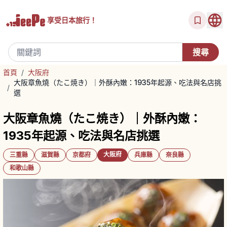
享受
日本旅行！
首頁
/
大阪府
大阪章魚燒（たこ焼き）｜外酥內嫩：1935年起源、吃法與名店挑
/
選
大阪章魚燒（たこ焼き）｜外酥內嫩：
1935年起源、吃法與名店挑選
大阪府
三重縣
滋賀縣
京都府
兵庫縣
奈良縣
和歌山縣