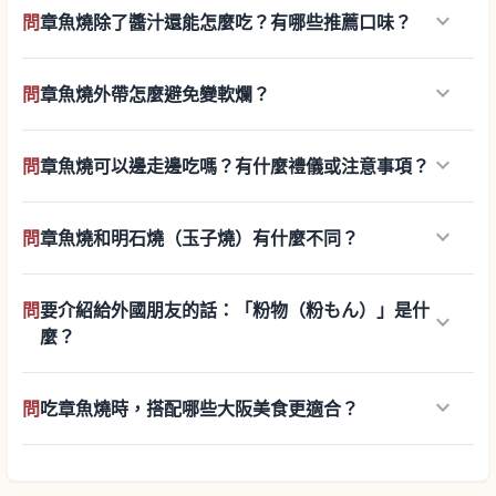
keyboard_arrow_down
問
章魚燒除了醬汁還能怎麼吃？有哪些推薦口味？
keyboard_arrow_down
問
章魚燒外帶怎麼避免變軟爛？
keyboard_arrow_down
問
章魚燒可以邊走邊吃嗎？有什麼禮儀或注意事項？
keyboard_arrow_down
問
章魚燒和明石燒（玉子燒）有什麼不同？
問
要介紹給外國朋友的話：「粉物（粉もん）」是什
keyboard_arrow_down
麼？
keyboard_arrow_down
問
吃章魚燒時，搭配哪些大阪美食更適合？