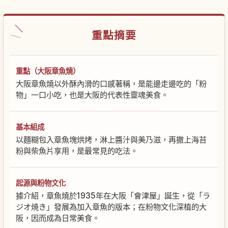
重點摘要
重點（大阪章魚燒）
大阪章魚燒以外酥內滑的口感著稱，是能邊走邊吃的「粉
物」一口小吃，也是大阪的代表性靈魂美食。
基本組成
以麵糊包入章魚塊烘烤，淋上醬汁與美乃滋，再撒上海苔
粉與柴魚片享用，是最常見的吃法。
起源與粉物文化
據介紹，章魚燒於1935年在大阪「會津屋」誕生，從「ラ
ジオ焼き」發展為加入章魚的版本；在粉物文化深植的大
阪，因而成為日常美食。