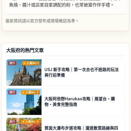
魚燒、醬汁或店家自家調配的粉，也常被當作伴手禮。
最新資訊請以官方發布或現場確認為準。
大阪府的熱門文章
旅行
人氣No.1
USJ 新手攻略｜第一次去也不迷路的玩法
與行前準備
旅行
人氣No.2
大阪阿倍野Harukas攻略｜展望台・購
物・美食完整指南
旅行
人氣No.3
箕面大瀑布步道攻略｜瀧道散策路線與四