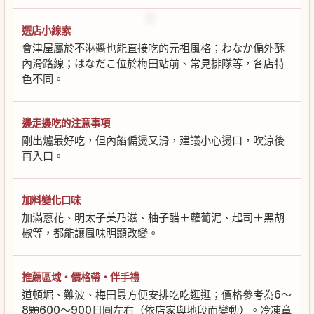
選店小線索
會津屋屬於不淋醬也能直接吃的元祖風格；わなか偏外酥
內滑路線；はなだこ位於梅田站前、常見排隊等，各店特
色不同。
邊走邊吃的注意事項
剛出爐最好吃，但內餡偏燙又滑，建議小心燙口，吹涼後
再入口。
加料變化口味
加滿蔥花、明太子美乃滋、柚子醋＋蘿蔔泥、起司＋黑胡
椒等，都能讓風味明顯改變。
推薦區域・價格帶・伴手禮
道頓堀、難波、梅田最方便安排吃吃逛逛；價格參考為6～
8顆600～900日圓左右（依店家與地段而變動）。冷凍章