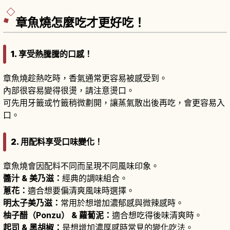
章魚燒怎麼吃才更好吃！
1. 享受熱騰騰的口感！
章魚燒趁熱吃時，香氣通常更容易被感受到。
內部很容易變得很燙，請注意燙口。
可先用牙籤或竹籤稍微劃開，讓蒸氣散出後再吃，會更容易入
口。
2. 用配料享受口味變化！
章魚燒會因配料不同而呈現不同風味印象。
醬汁 & 美乃滋：
經典的調味組合。
蔥花：
適合想要偏清爽風味時選擇。
明太子美乃滋：
常用於想增加濃郁感與微辣感時。
柚子醋（Ponzu） & 蘿蔔泥：
適合想吃得後味清爽時。
起司 & 黑胡椒：
是想增加濃厚感時常見的變化吃法。