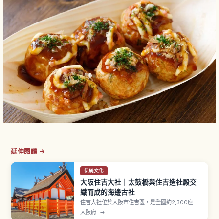
延伸閱讀 →
伝統文化
大阪住吉大社｜太鼓橋與住吉造社殿交
織而成的海邊古社
住吉大社位於大阪市住吉區，是全國約2,300座住
吉神社的總本社，新年「三が日」就會迎來約200
大阪府
→
萬人。相傳創建可追溯至神功皇后時代，擁有約