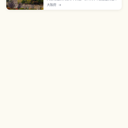
始築城，是日本代表性名城之一。現今天守閣於
大阪府
→
1931年（昭和6年）由市民捐款復興，地上55公
尺、5層8樓的雄偉構造。8樓展望台可360度俯瞰
大阪市景，2樓可體驗試穿兜與陣羽織。入館費成人
1,200日圓、大學生・高中生600日圓。