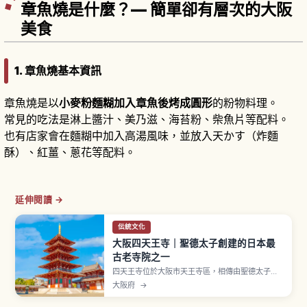
章魚燒是什麼？— 簡單卻有層次的大阪
美食
1. 章魚燒基本資訊
章魚燒是以
小麥粉麵糊加入章魚後烤成圓形
的粉物料理。
常見的吃法是淋上醬汁、美乃滋、海苔粉、柴魚片等配料。
也有店家會在麵糊中加入高湯風味，並放入天かす（炸麵
酥）、紅薑、蔥花等配料。
延伸閱讀 →
伝統文化
大阪四天王寺｜聖德太子創建的日本最
古老寺院之一
四天王寺位於大阪市天王寺區，相傳由聖德太子於
推古天皇元年（593年）建立，是日本佛法最早官
大阪府
→
寺，現為和宗總本山。中心伽藍以南北一直線排列
中門、五重塔、金堂、講堂並以回廊圍繞，稱「四