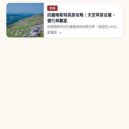
生活
四國喀斯特高原攻略｜天空草原自駕、
健行與觀星
四國喀斯特位於愛媛與高知縣交界、海拔約1,400
公尺，與山口秋吉台、福岡平尾台並列日本三大喀
愛媛縣
→
斯特地形。「天空草原」沿線散布天狗高原、姬鶴
平等高原景點，可見石灰岩奇岩（Karrenfeld）點
綴的開闊牧草地，是夏季避暑與兜風熱門地。