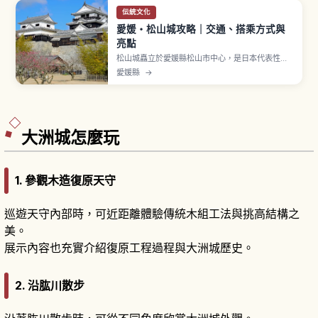
伝統文化
愛媛・松山城攻略｜交通、搭乘方式與
亮點
松山城矗立於愛媛縣松山市中心，是日本代表性名
城之一。慶長7年（1602年）由加藤嘉明開始築
愛媛縣
→
城，是現存12天守之一，多座建築指定國家重要文
化財。位於海拔132公尺勝山山頂，現今天守為安政
元年（1854年）重建。約200株染井吉野櫻入選
「日本櫻花名所100選」，纜車約3分鐘。
大洲城怎麼玩
1. 參觀木造復原天守
巡遊天守內部時，可近距離體驗傳統木組工法與挑高結構之
美。
展示內容也充實介紹復原工程過程與大洲城歷史。
2. 沿肱川散步