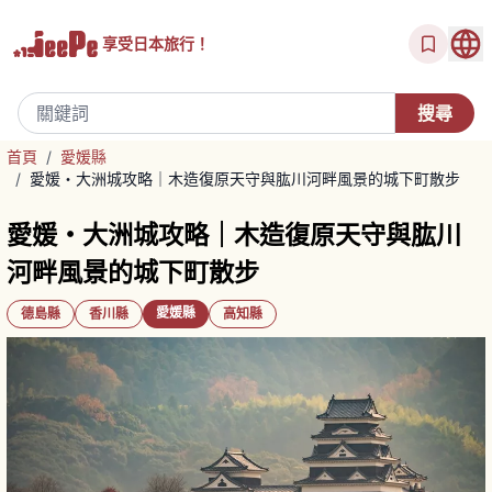
享受
日本旅行！
首頁
/
愛媛縣
/
愛媛・大洲城攻略｜木造復原天守與肱川河畔風景的城下町散步
愛媛・大洲城攻略｜木造復原天守與肱川
河畔風景的城下町散步
愛媛縣
德島縣
香川縣
高知縣