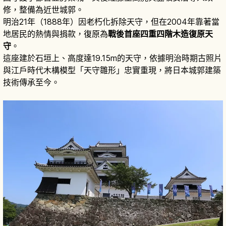
修，整備為近世城郭。
明治21年（1888年）因老朽化拆除天守，但在2004年靠著當
地居民的熱情與捐款，復原為
戰後首座四重四階木造復原天
守
。
這座建於石垣上、高度達19.15m的天守，依據明治時期古照片
與江戶時代木構模型「天守雛形」忠實重現，將日本城郭建築
技術傳承至今。