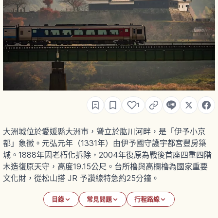
1
大洲城位於愛媛縣大洲市，聳立於肱川河畔，是「伊予小京
都」象徵。元弘元年（1331年）由伊予國守護宇都宮豐房築
城。1888年因老朽化拆除，2004年復原為戰後首座四重四階
木造復原天守，高度19.15公尺。台所櫓與高欄櫓為國家重要
文化財，從松山搭 JR 予讚線特急約25分鐘。
目錄
常見問題
行程路線