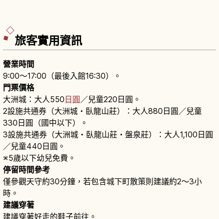
旅客實用資訊
營業時間
9:00〜17:00（最後入館16:30）。
門票價格
大洲城：大人550
日圓
／兒童220日圓。
2設施共通券（大洲城・臥龍山莊）：大人880日圓／兒童
330日圓（國中以下）。
3設施共通券（大洲城・臥龍山莊・盤泉莊）：大人1,100日圓
／兒童440日圓。
※5歲以下幼兒免費。
停留時間參考
僅參觀天守約30分鐘，若包含城下町散策則建議約2～3小
時。
建議穿著
建議穿著好走的鞋子前往。