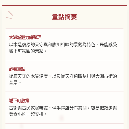
重點摘要
大洲城魅力總整理
以木造復原的天守與和肱川相映的景觀為特色，是能感受
城下町氛圍的景點。
必看重點
復原天守的木質溫度，以及從天守俯瞰肱川與大洲市街的
全景。
城下町散策
古街與古民家咖啡館・伴手禮店分布其間，容易把散步與
美食小吃一起安排。