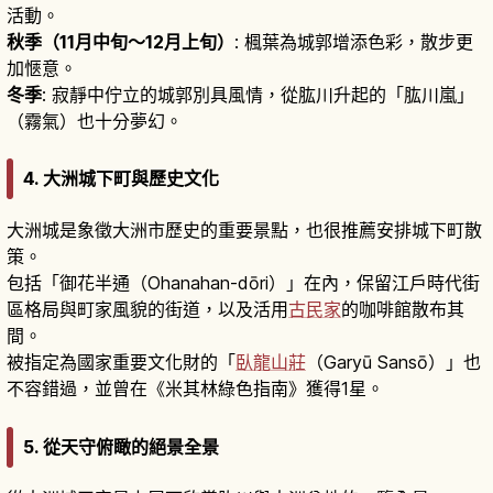
活動。
秋季（11月中旬〜12月上旬）
: 楓葉為城郭增添色彩，散步更
加愜意。
冬季
: 寂靜中佇立的城郭別具風情，從肱川升起的「肱川嵐」
（霧氣）也十分夢幻。
4. 大洲城下町與歷史文化
大洲城是象徵大洲市歷史的重要景點，也很推薦安排城下町散
策。
包括「御花半通（Ohanahan-dōri）」在內，保留江戶時代街
區格局與町家風貌的街道，以及活用
古民家
的咖啡館散布其
間。
被指定為國家重要文化財的「
臥龍山莊
（Garyū Sansō）」也
不容錯過，並曾在《米其林綠色指南》獲得1星。
5. 從天守俯瞰的絕景全景