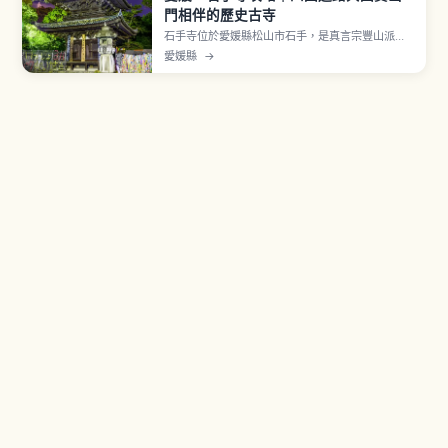
門相伴的歷史古寺
石手寺位於愛媛縣松山市石手，是真言宗豐山派寺
院，也是四國八十八所靈場第51番札所。寺名相傳
愛媛縣
→
與被視為四國遍路元祖的「衛門三郎」轉生傳說有
關。「仁王門」是鎌倉時代樓門指定國寶，本堂與
三重塔指定國家重要文化財。2009年獲《米其林
綠色指南日本》1星，距離道後溫泉約1公里。