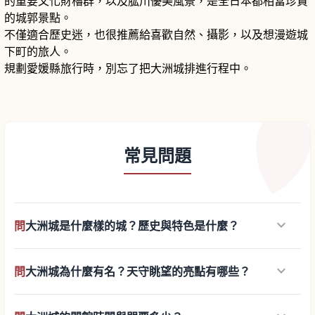
的重要文化財櫓群，以及肱川優美風景，是全日本都相當珍貴
的城郭景點。
不僅適合歷史迷，也很推薦給喜歡自然、攝影，以及想漫遊城
下町的旅人。
規劃愛媛縣旅行時，別忘了把大洲城排進行程中。
常見問題
keyboard_arrow_down
問
大洲城是什麼樣的城？歷史與特色是什麼？
keyboard_arrow_down
問
大洲城為什麼有名？天守眺望的亮點有哪些？