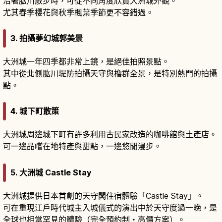
沿著肱川散步時，可從不同角度欣賞大洲城外觀。
尤其春季櫻花與秋季楓葉季節更不容錯過。
3. 拍攝夢幻城郭美景
大洲城一年四季都非常上鏡，是絕佳拍照景點。
其中從北側肱川堤防拍攝天守與櫓群全景，是特別熱門的拍攝
點。
4. 城下町散策
大洲城周邊城下町有許多利用古民家改造的咖啡館與土產店。
可一邊品嚐在地特產與甜點，一邊悠閒漫步。
5. 大洲城 Castle Stay
大洲城提供日本首創的天守閣住宿體驗「Castle Stay」。
可在重現江戶時代城主入城儀式的演出中於天守度過一晚，是
全球也相當罕見的體驗（完全預約制・高價方案）。