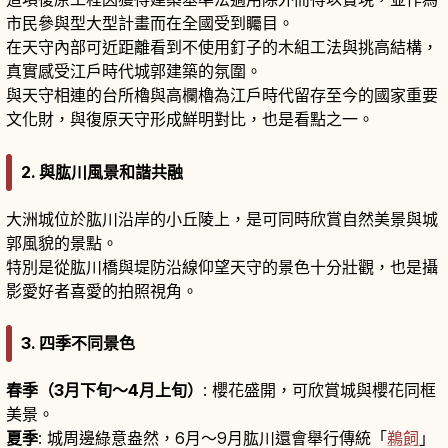
市民參與型大型計畫而在全國受到矚目。
在天守內部可近距離看到不使用釘子的木組工法與挑高結構，
真實感受江戶時代城郭建築的氛圍。
與天守相連的台所櫓與高欄櫓為江戶時代留存至今的國家重要
文化財，與復原天守形成鮮明對比，也是看點之一。
2. 與肱川風景和諧共融
大洲城位於肱川沿岸的小丘陵上，是可同時欣賞自然美景與城
郭風貌的景點。
特別是從肱川橋與堤防沿線仰望天守的景色十分壯觀，也是攝
影愛好者喜愛的拍照視角。
3. 四季不同景色
春季（3月下旬〜4月上旬）
: 櫻花盛開，可欣賞城與櫻花同框
美景。
夏季
: 城周邊綠意盎然，6月〜9月肱川還會舉行傳統「
鵜飼
」