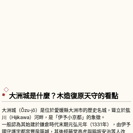
大洲城是什麼？木造復原天守的看點
大洲城（Ōzu-jō）是位於愛媛縣大洲市的歷史名城，聳立於肱
川（Hijikawa）河畔，是「伊予小京都」的象徵。
一般認為其始建於鎌倉時代末期元弘元年（1331年），由伊予
國守護宇都宮豐房築城，其後經藤堂高虎與脇坂安治等人改