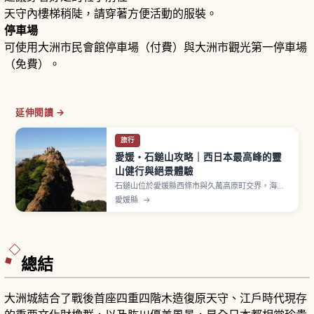
天守內樓梯稍陡，請穿著方便活動的服裝。
停車場
可使用大洲市民會館停車場（付費）與大洲市觀光第一停車場
（免費）。
延伸閱讀 →
旅行
愛媛・石鎚山攻略｜西日本最高峰的靈
山健行與絕景體驗
石鎚山位於愛媛縣西條市與久萬高原町交界，海拔
1,982公尺，是西日本最高峰，並入選日本百名山
愛媛縣
→
與日本七靈山。主峰由天狗岳、彌山（1,974公
尺）、南尖峰構成。每年7月1日舉行開山大祭。石
鎚登山纜車約8分鐘可抵半山腰，是入山主要路線。
總結
大洲城結合了戰後首座四重四階木造復原天守、江戶時代現存