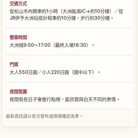
交通方式
從松山市內開車約1小時（大洲肱南IC→約10分鐘）／從
JR伊予大洲站搭計程車約10分鐘・步行約30分鐘。
營業時間
大洲城9:00～17:00（最終入場16:30）。
門票
大人550日圓／小人220日圓（國中以下）。
夜間氛圍
夜間有些日子會進行點燈，能欣賞與白天不同的表情。
最新資訊請以官方發布或現場確認為準。