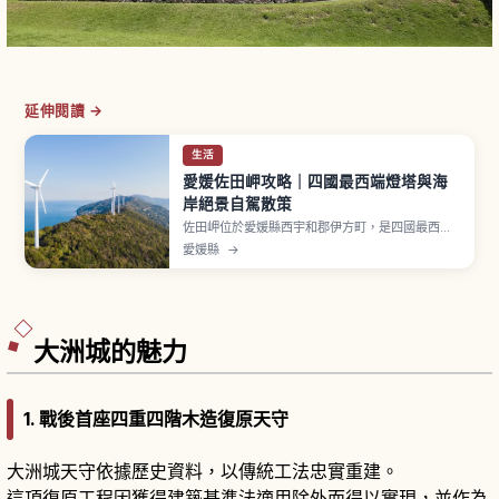
延伸閱讀 →
生活
愛媛佐田岬攻略｜四國最西端燈塔與海
岸絕景自駕散策
佐田岬位於愛媛縣西宇和郡伊方町，是四國最西
端，半島全長約40〜50公里、是日本屈指可數的
愛媛縣
→
細長半島。岬尖端設有燈塔，可眺望豐予海峽與九
州方向。在地名物包括「岬鯖」與「岬竹筴魚」。
「Melody Line」（國道197號）是熱門兜風路
線。
大洲城的魅力
1. 戰後首座四重四階木造復原天守
大洲城天守依據歷史資料，以傳統工法忠實重建。
這項復原工程因獲得建築基準法適用除外而得以實現，並作為