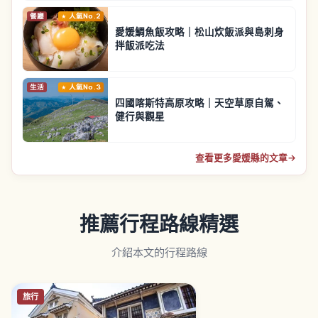
餐廳
人氣No.2
愛媛鯛魚飯攻略｜松山炊飯派與島刺身
拌飯派吃法
生活
人氣No.3
四國喀斯特高原攻略｜天空草原自駕、
健行與觀星
查看更多愛媛縣的文章
→
推薦行程路線精選
介紹本文的行程路線
旅行