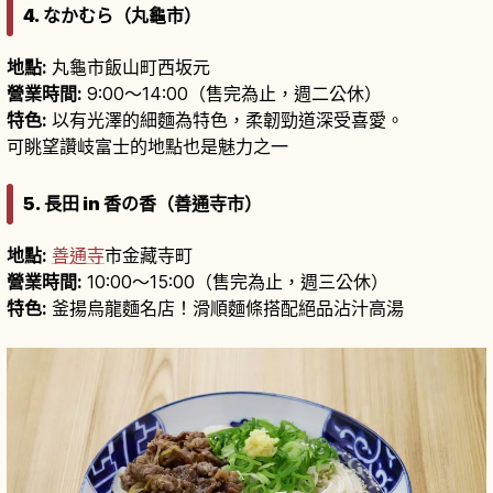
4. なかむら（丸龜市）
地點:
丸龜市飯山町西坂元
營業時間:
9:00〜14:00（售完為止，週二公休）
特色:
以有光澤的細麵為特色，柔韌勁道深受喜愛。
可眺望讚岐富士的地點也是魅力之一
5. 長田 in 香の香（善通寺市）
地點:
善通寺
市金藏寺町
營業時間:
10:00〜15:00（售完為止，週三公休）
特色:
釜揚烏龍麵名店！滑順麵條搭配絕品沾汁高湯