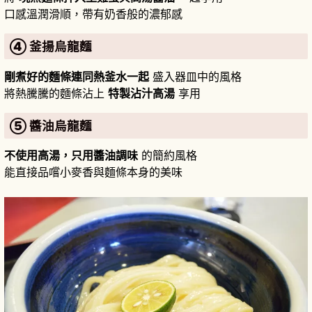
口感溫潤滑順，帶有奶香般的濃郁感
④ 釜揚烏龍麵
剛煮好的麵條連同熱釜水一起
盛入器皿中的風格
將熱騰騰的麵條沾上
特製沾汁高湯
享用
⑤ 醬油烏龍麵
不使用高湯，只用醬油調味
的簡約風格
能直接品嚐小麥香與麵條本身的美味