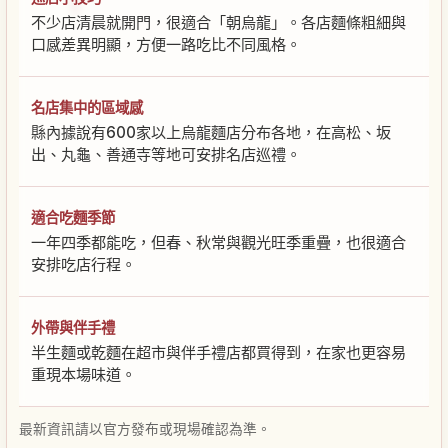
不少店清晨就開門，很適合「朝烏龍」。各店麵條粗細與
口感差異明顯，方便一路吃比不同風格。
名店集中的區域感
縣內據說有600家以上烏龍麵店分布各地，在高松、坂
出、丸龜、善通寺等地可安排名店巡禮。
適合吃麵季節
一年四季都能吃，但春、秋常與觀光旺季重疊，也很適合
安排吃店行程。
外帶與伴手禮
半生麵或乾麵在超市與伴手禮店都買得到，在家也更容易
重現本場味道。
最新資訊請以官方發布或現場確認為準。