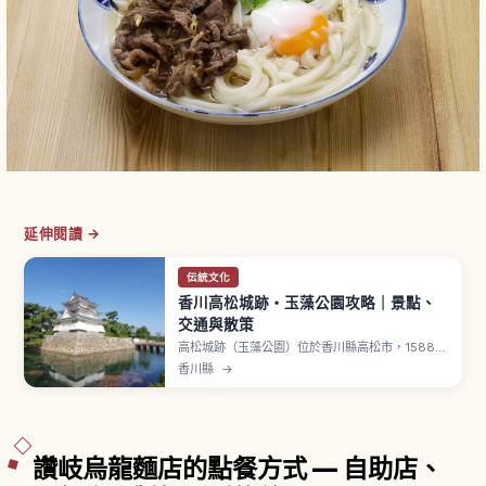
延伸閱讀 →
伝統文化
香川高松城跡・玉藻公園攻略｜景點、
交通與散策
高松城跡（玉藻公園）位於香川縣高松市，1588年
（天正16年）由豐臣秀吉家臣生駒親正開始築城。
香川縣
→
常被列為「日本三大水城」之一，特色是將瀨戶內
海海水引入護城河的獨特構造。重要文化財月見櫓
建於1676年是三重三階隅櫓。海水護城河中海魚悠
游，園內提供餵食體驗約100日圓。
讚岐烏龍麵店的點餐方式 — 自助店、