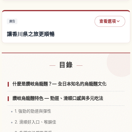
查看選項
廣告
讓香川県之旅更順暢
尋找香川県附近的飯店
↗
目錄
尋找香川県的體驗
↗
什麼是讚岐烏龍麵？— 全日本知名的烏龍麵文化
讚岐烏龍麵特色 — 勁道、滑順口感與多元吃法
1. 強勁的勁道與彈性
2. 滑順好入口、喉韻佳