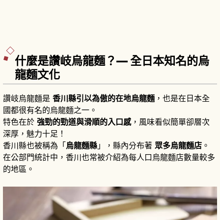
什麼是讚岐烏龍麵？— 全日本知名的烏
龍麵文化
讚岐烏龍麵是
香川縣引以為傲的在地烏龍麵
，也是在日本全
國都很有名的烏龍麵之一。
特色在於
強勁的勁道與滑順的入口感
，風味看似簡單卻層次
深厚，魅力十足！
香川縣也被稱為「
烏龍麵縣
」，縣內分布著
眾多烏龍麵店
。
在公部門統計中，香川也常被介紹為每人口烏龍麵店數量較多
的地區。