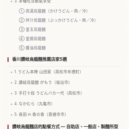
3. 多種吃法都能享受
① 高湯烏龍麵（かけうどん，熱／冷）
② 拌汁烏龍麵（ぶっかけうどん，熱／冷）
③ 釜玉烏龍麵
④ 釜揚烏龍麵
⑤ 醬油烏龍麵
香川讚岐烏龍麵推薦店家5選
1. うどん本陣 山田家（高松市牟禮町）
2. 讚岐烏龍麵 がもう（坂出市）
3. 手打十段 うどんバカ一代（高松市）
4. なかむら（丸龜市）
5. 長田 in 香の香（善通寺市）
讚岐烏龍麵店的點餐方式 — 自助店、一般店、製麵所型