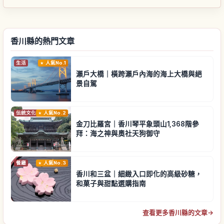
香川縣的熱門文章
生活
人氣No.1
瀨戶大橋｜橫跨瀨戶內海的海上大橋與絕
景自駕
伝統文化
人氣No.2
金刀比羅宮｜香川琴平象頭山1,368階參
拜：海之神與奧社天狗御守
餐廳
人氣No.3
香川和三盆｜細緻入口即化的高級砂糖，
和菓子與甜點選購指南
查看更多香川縣的文章
→