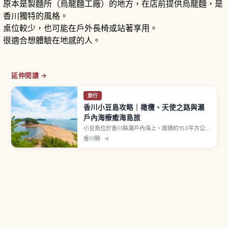
原本是製麵所（烏龍麵工廠）的地方，在店前提供烏龍麵，是
香川獨特的風格。
桌位較少，也可能在戶外長椅或站著享用。
很適合想體驗在地感的人。
延伸閱讀 →
旅行
香川小豆島攻略｜橄欖、天使之路與瀨
戶內海療癒海島旅
小豆島位於香川縣瀨戶內海上，面積約153平方公
里，以「橄欖之島」聞名，1908年（明治41年）
香川縣
→
開始栽培橄欖。電影《二十四之瞳》舞台、寒霞溪
峽谷纜車、退潮時出現的「天使之路」沙洲、八十
八所靈場、手延素麵、木桶釀造醬油。從高松港搭
渡輪約60分鐘到土庄港、池田港、草壁港。