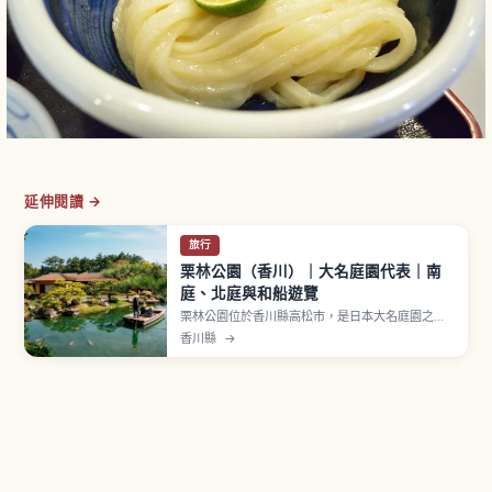
延伸閱讀 →
旅行
栗林公園（香川）｜大名庭園代表｜南
庭、北庭與和船遊覽
栗林公園位於香川縣高松市，是日本大名庭園之
一，被指定為國家特別名勝。歷代高松藩主松平家
香川縣
→
完成，總面積約75公頃，配置6座池與13座假山，
並有約1,000株修剪松。在《米其林綠色指南日
本》獲得三星評價。可欣賞南庭飛來峰眺望南湖、
茶室掬月亭抹茶、和船「千秋丸」南湖遊覽約30分
鐘等亮點。