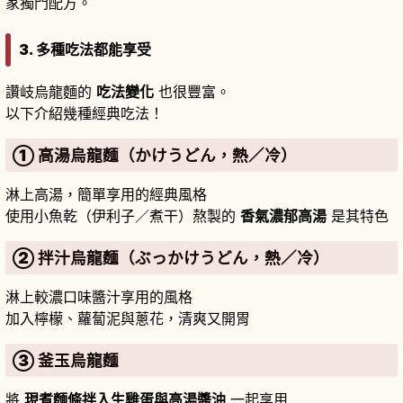
家獨門配方。
3. 多種吃法都能享受
讚岐烏龍麵的
吃法變化
也很豐富。
以下介紹幾種經典吃法！
① 高湯烏龍麵（かけうどん，熱／冷）
淋上高湯，簡單享用的經典風格
使用小魚乾（伊利子／煮干）熬製的
香氣濃郁高湯
是其特色
② 拌汁烏龍麵（ぶっかけうどん，熱／冷）
淋上較濃口味醬汁享用的風格
加入檸檬、蘿蔔泥與蔥花，清爽又開胃
③ 釜玉烏龍麵
將
現煮麵條拌入生雞蛋與高湯醬油
一起享用