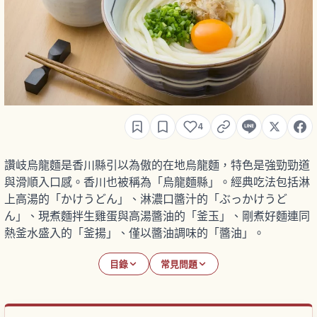
4
讚岐烏龍麵是香川縣引以為傲的在地烏龍麵，特色是強勁勁道
與滑順入口感。香川也被稱為「烏龍麵縣」。經典吃法包括淋
上高湯的「かけうどん」、淋濃口醬汁的「ぶっかけうど
ん」、現煮麵拌生雞蛋與高湯醬油的「釜玉」、剛煮好麵連同
熱釜水盛入的「釜揚」、僅以醬油調味的「醬油」。
目錄
常見問題