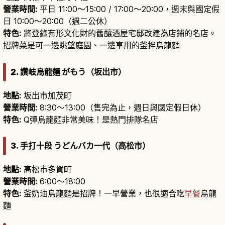
營業時間:
平日 11:00〜15:00 / 17:00〜20:00，週末與國定假
日 10:00〜20:00（週二公休）
特色:
將登錄有形文化財的舊釀酒屋宅邸改建為店鋪的名店。
招牌菜是可一邊眺望庭園、一邊享用的釜拌烏龍麵
2. 讚岐烏龍麵 がもう（坂出市）
地點:
坂出市加茂町
營業時間:
8:30〜13:00（售完為止，週日與國定假日休）
特色:
Q彈烏龍麵非常美味！是熱門排隊名店
3. 手打十段 うどんバカ一代（高松市）
地點:
高松市多賀町
營業時間:
6:00〜18:00
特色:
釜奶油烏龍麵是招牌！一早營業，也很適合吃
早餐
烏龍
麵