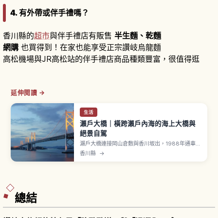
4. 有外帶或伴手禮嗎？
香川縣的
超市
與伴手禮店有販售
半生麵、乾麵
網購
也買得到！在家也能享受正宗讚岐烏龍麵
高松機場與JR高松站的伴手禮店商品種類豐富，很值得逛
延伸閱讀 →
生活
瀨戶大橋｜橫跨瀨戶內海的海上大橋與
絕景自駕
瀨戶大橋連接岡山倉敷與香川坂出，1988年通車，
經由鹽飽諸島跨越瀨戶內海，上層為汽車道、下層
香川縣
→
為 JR 瀨戶大橋線的雙層併用橋。可自駕兜風或搭
快速「Marine Liner」欣賞海景，坂出「瀨戶大橋
紀念公園」紀念館免費入場、瀨戶大橋塔旋轉展望
台與夜間點燈資訊一次解說。
總結