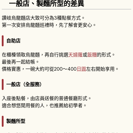
一般店、製麵所型的差異
讚岐烏龍麵店大致可分為3種點餐方式。
第一次安排烏龍麵巡禮時，先了解會更安心。
自助店
在櫃檯領取烏龍麵，再自行挑選
天婦羅
或
飯糰
的形式。
最後再一起結帳。
價格實惠，一碗大約可從200〜400
日圓
左右開始享用。
一般店（全服務）
入座後點餐，由店員送餐的普通餐廳形式。
適合想悠閒用餐的人，也推薦給初學者。
製麵所型