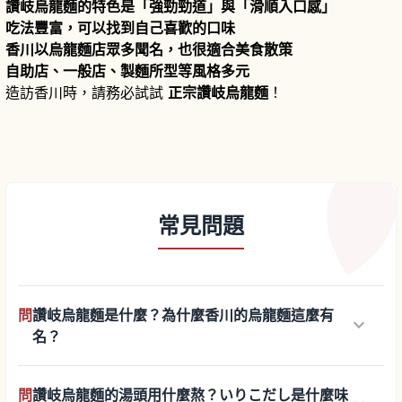
讚岐烏龍麵的特色是「強勁勁道」與「滑順入口感」
吃法豐富，可以找到自己喜歡的口味
香川以烏龍麵店眾多聞名，也很適合美食散策
自助店、一般店、製麵所型等風格多元
造訪香川時，請務必試試
正宗讚岐烏龍麵
！
常見問題
問
讚岐烏龍麵是什麼？為什麼香川的烏龍麵這麼有
keyboard_arrow_down
名？
問
讚岐烏龍麵的湯頭用什麼熬？いりこだし是什麼味