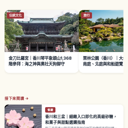
伝統文化
旅行
金刀比羅宮｜香川琴平象頭山1,368
栗林公園（香川）｜大名
階參拜：海之神與奧社天狗御守
南庭、北庭與和船遊覽
接下來閱讀 →
餐廳
香川和三盆｜細緻入口即化的高級砂糖，
和菓子與甜點選購指南