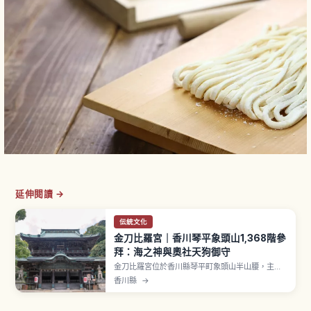
延伸閱讀 →
伝統文化
金刀比羅宮｜香川琴平象頭山1,368階參
拜：海之神與奧社天狗御守
金刀比羅宮位於香川縣琴平町象頭山半山腰，主祭
神大物主神自古被視為「海之神」，作為各地金比
香川縣
→
羅神社總本宮聞名。表參道入口到大門365階、御
本宮785階、奧社嚴魂神社1,368階，從本宮到奧社
再需20〜30分鐘。江戶時代「金比羅參拜」與伊勢