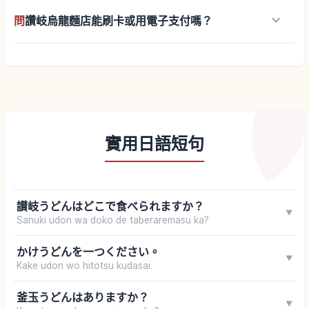
keyboard_arrow_down
問
讚岐烏龍麵店能刷卡或用電子支付嗎？
實用日語短句
讃岐うどんはどこで食べられますか？
▼
Sanuki udon wa doko de taberaremasu ka?
かけうどんを一つください。
▼
Kake udon wo hitotsu kudasai.
釜玉うどんはありますか？
▼