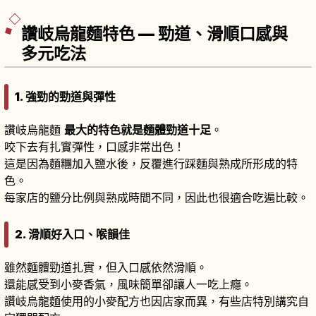
參拜並列，奧社「天狗御守」很受歡迎。
讚岐烏龍麵特色 — 勁道、滑順口感與
多元吃法
1. 強勁的勁道與彈性
讚岐烏龍麵
最大的特色就是麵體勁道十足
。
咬下去有扎實彈性，口感非常出色！
這是因為麵糰加入鹽水後，反覆進行踩麵與熟成所形成的特
色。
每家店的鹽分比例與熟成時間不同，因此也很適合吃遍比較。
2. 滑順好入口、喉韻佳
雖然麵體勁道扎實，但入口感依然滑順。
還能感受到小麥香氣，風味簡單卻讓人一吃上癮。
讚岐烏龍麵使用的小麥配方也因店家而異，有些店特別講究自