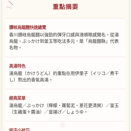
重點摘要
讚岐烏龍麵快速總覽
香川讚岐烏龍麵以強勁的彈牙口感與滑順喉感聞名，從湯
烏龍、ぶっかけ到釜玉等吃法多元，是「烏龍麵縣」代表
名物。
高湯特色
湯烏龍（かけうどん）的重點在用伊里子（イリコ／煮干
し）熬出的香氣高湯。
經典菜單
湯烏龍／ぶっかけ（檸檬・蘿蔔泥・蔥花更清爽）／釜玉
（生雞蛋＋醬油）／釜揚げ／しょうゆ。
巡店小技巧