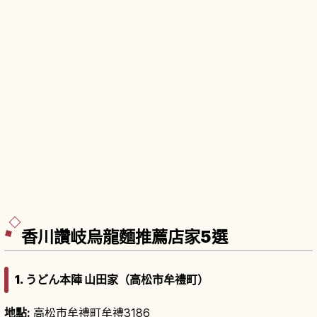
香川讚岐烏龍麵推薦店家5選
1. うどん本陣 山田家（高松市牟禮町）
地點:
高松市牟禮町牟禮3186