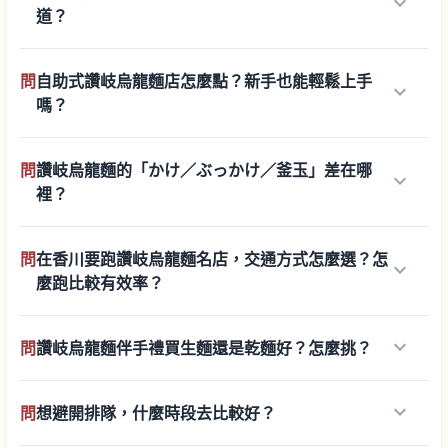
keyboard_arrow_down
道？
問
自助式讚岐烏龍麵店怎麼點？新手也能輕鬆上手
keyboard_arrow_down
嗎？
問
讚岐烏龍麵的「かけ／ぶっかけ／釜玉」差在哪
keyboard_arrow_down
裡？
問
在香川要跑讚岐烏龍麵名店，交通方式怎麼選？怎
keyboard_arrow_down
麼跑比較有效率？
keyboard_arrow_down
問
讚岐烏龍麵伴手禮買生麵還是乾麵好？怎麼挑？
keyboard_arrow_down
問
想避開排隊，什麼時段去比較好？