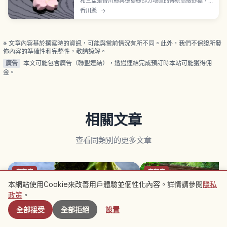
和三盆是香川縣與德島縣部分地區的傳統高級砂糖，
以獨特的「研磨」與「壓榨」手工工序製作，原料為
香川縣
→
纖細的在來甘蔗「竹糖」。顆粒細緻、入口即化，甜
味圓潤帶礦物質醇厚感，與抹茶特別搭。乾菓子、捲
蛋糕等用途、「Baikōdō」工房資訊與木模壓製體驗
解說。
※ 文章內容基於撰寫時的資訊，可能與當前情況有所不同。此外，我們不保證所發
佈內容的準確性和完整性，敬請諒解。
廣告
本文可能包含廣告（聯盟連結），透過連結完成預訂時本站可能獲得佣
金。
相關文章
查看同類別的更多文章
京都府
京都府
本網站使用Cookie來改善用戶體驗並個性化內容。詳情請參閱
隱私
附近景點
政策
。
全部接受
全部拒絕
設置