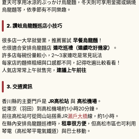
夏天可享用冰涼的ぶっかけ烏龍麵，冬天則可享用釜揚或鍋燒
烏龍麵等，依季節有不同樂趣。
2. 讚岐烏龍麵巡店小技巧
很多店一大早就營業，推薦嘗試
早餐烏龍麵
！
也很適合安排烏龍麵店
連吃巡禮（連續吃好幾家）
。
許多店每碗份量較小，2〜3家連吃是常見玩法
每家店的麵條粗細與口感都不同，記得吃遍比較看看！
人氣店常常上午就售完，
建議上午前往
3. 交通資訊
香川縣的主要門戶是
JR高松站
與
高松機場
。
從東京（羽田）到高松機場約1小時20分鐘。
前往高松站可從岡山站搭乘JR
瀨戶大橋
線，約1小時。
在縣內安排烏龍麵巡禮時，
租車很方便
，但高松市區也可利用
琴電（高松琴平電氣鐵道）與巴士移動。