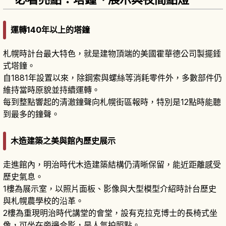
運轉140年以上的塔鐘
札幌時計台最大特色，就是建物頂端的美國霍華德公司製擺錘
式塔鐘。
自1881年設置以來，除鋼索與螺絲等消耗零件外，多數部件仍
維持當時原貌並持續運轉。
每到整點響起的清澈鐘聲向札幌街區報時，特別是12點時能聽
到最多的鐘聲。
木造建築之美與館內歷史展示
走進館內，明治時代木造建築結構仍清晰保留，能近距離感受
歷史氣息。
1樓為展示室，以照片面板、影像與大型模型介紹時計台歷史
與札幌農學校的沿革。
2樓為重現明治時代講堂的會堂，設有克拉克博士的長椅式坐
像，可坐在旁邊合影，是人氣拍照點。