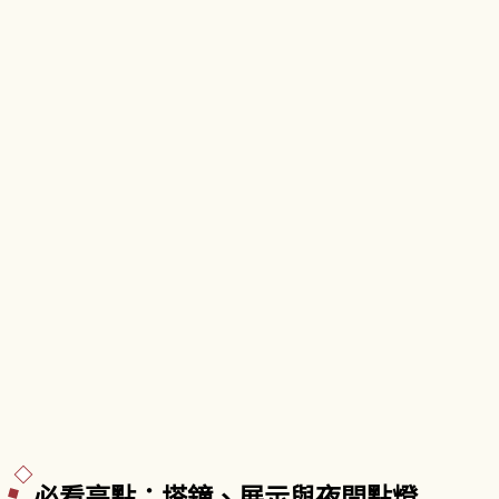
度。沿岸石造倉庫群以「木骨石造」建築樣式建
造。「小樽運河遊船」約40分鐘最有人氣。
必看亮點：塔鐘、展示與夜間點燈