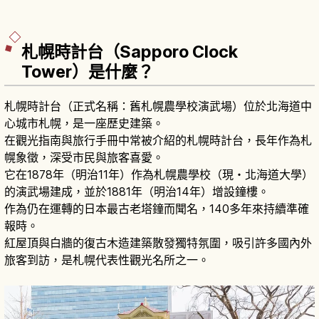
札幌時計台（Sapporo Clock
Tower）是什麼？
札幌時計台（正式名稱：舊札幌農學校演武場）位於北海道中
心城市札幌，是一座歷史建築。
在觀光指南與旅行手冊中常被介紹的札幌時計台，長年作為札
幌象徵，深受市民與旅客喜愛。
它在1878年（明治11年）作為札幌農學校（現・北海道大學）
的演武場建成，並於1881年（明治14年）增設鐘樓。
作為仍在運轉的日本最古老塔鐘而聞名，140多年來持續準確
報時。
紅屋頂與白牆的復古木造建築散發獨特氛圍，吸引許多國內外
旅客到訪，是札幌代表性觀光名所之一。