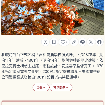
4
札幌時計台正式名稱「舊札幌農學校演武場」，是1878年（明
治11年）建成、1881年（明治14年）增設鐘樓的歷史建築。依
克拉克博士構想由威廉・惠勒設計、安達喜幸監督完工。1970
年指定國家重要文化財，2009年認定機械遺產。美國霍華德
公司製擺錘式塔鐘自1881年設置以來持續運轉。
目錄
常見問題