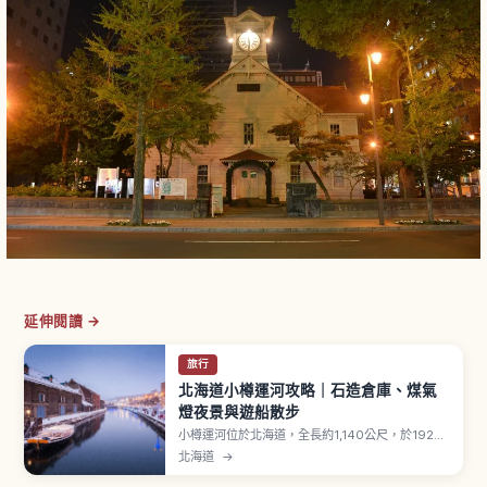
延伸閱讀 →
旅行
北海道小樽運河攻略｜石造倉庫、煤氣
燈夜景與遊船散步
小樽運河位於北海道，全長約1,140公尺，於1923
年（大正12年）完工，是將海岸外海區域填築形成
北海道
→
的水道。1986年採折衷方案保存，63盞煤氣燈在
日落後點亮。北側「北運河」保留當年40公尺寬