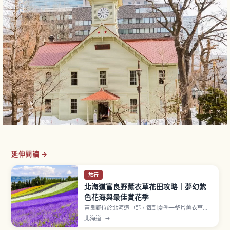
延伸閱讀 →
旅行
北海道富良野薰衣草花田攻略｜夢幻紫
色花海與最佳賞花季
富良野位於北海道中部，每到夏季一整片薰衣草花
田便化成夢幻的紫色海洋。文章介紹花季時間、最
北海道
→
佳觀景地點、與罌粟、向日葵等花卉交織而成的繽