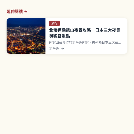
延伸閱讀 →
旅行
北海道函館山夜景攻略｜日本三大夜景
與觀賞重點
函館山夜景位於北海道函館，被列為日本三大夜景
之一，曾在《米其林綠色指南日本》獲三星評價。
北海道
→
函館市街地位於細長伸出的砂洲（トンボロ）上，
左右兩側分別是函館灣與津輕海峽。從山頂俯瞰，
光帶宛如漂浮在兩片深色海面之間，被稱為「百萬
美元夜景」，日落後「魔幻時刻」最美。