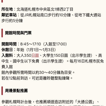
所在地
：北海道札幌市中央區北1條西2丁目
鄰近車站
：從JR札幌站南口步行約10分鐘、從地下鐵大通站
步行約5分鐘
開館時間與門票
開館時間
：8:45～17:10（入館至17:00）
休館日
：年始（1月1日〜1月3日）
入館料
：大人350
日圓
、大學生150日圓（出示學生證）、高
中生・國中生以下免費（出示學生證）。每月16日札幌市民免
費入館
館內參觀所需時間以約30～40分鐘為目安。
若在12點前到訪，可近距離聆聽整點鐘聲。
周邊景點推薦
參觀札幌時計台後，也推薦順道造訪附近的「大通公園」、