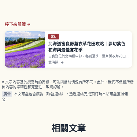
接下來閱讀 →
旅行
北海道富良野薰衣草花田攻略｜夢幻紫色
花海與最佳賞花季
富良野位於北海道中部，每到夏季一整片薰衣草花田
便化成夢幻的紫色海洋。文章介紹花季時間、最佳觀
北海道
→
景地點、與罌粟、向日葵等花卉交織而成的繽紛花
田，以及從札幌等地前往的交通方式與一日遊、攝影
愛好者的行程建議。
※ 文章內容基於撰寫時的資訊，可能與當前情況有所不同。此外，我們不保證所發
佈內容的準確性和完整性，敬請諒解。
廣告
本文可能包含廣告（聯盟連結），透過連結完成預訂時本站可能獲得佣
金。
相關文章