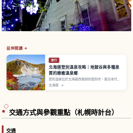
延伸閱讀 →
旅行
北海道登別溫泉攻略｜地獄谷與多種泉
質的療癒溫泉鄉
登別溫泉位於北海道西南部的登別市，是日本代表
性的溫泉鄉之一，以「溫泉百貨」之名聞名，常見
北海道
→
泉質包含硫磺泉、氯化物泉、酸性泉等。象徵「地
獄谷」是直徑約450公尺、面積約11公頃的爆裂火
口遺跡，處處可見高溫溫泉與蒸氣噴出。地獄谷步
道散步約30分鐘〜1小時。
交通方式與參觀重點（札幌時計台）
交通