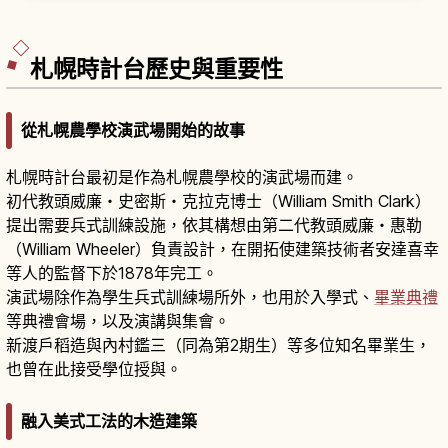
紛花田，以及從札幌等地前往的交通方式與一日
遊、攝影愛好者的行程建議。
札幌時計台歷史與重要性
從札幌農學校演武場開始的故事
札幌時計台最初是作為札幌農學校的演武場而建。
初代教頭威廉・史密斯・克拉克博士（William Smith Clark）
提出需要兵式訓練設施，依其構想由第二代教頭威廉・惠勒
（William Wheeler）負責設計，在開拓使建築技術者安達喜幸
等人的監督下於1878年完工。
演武場除作為學生兵式訓練場所外，也用於入學式、
畢業典禮
等典禮會場，以及演講與集會。
新渡戶稻造與內村鑑三（同為第2期生）等多位知名畢業生，
也曾在此接受學位授與。
融入美式工法的木造建築