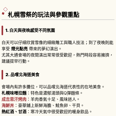
度。沿岸石造倉庫群以「木骨石造」建築樣式建
造。「小樽運河遊船」約40分鐘最有人氣。
札幌雪祭的玩法與參觀重點
1. 白天與夜晚感受不同氛圍
白天可以仔細欣賞雪像的細緻雕工與職人技法；到了夜晚則能
享受
燈光點亮
帶來的夢幻演出。
尤其大通會場的夜間演出常常很受歡迎，熱門時段容易擁擠，
建議提早行動。
2. 品嚐北海道美食
會場內有許多攤位，可以品嚐北海道代表性的在地美食。
札幌味噌拉麵
：特色是濃郁湯頭與Q彈麵條。
成吉思汗烤肉
：羊肉香氣十足、風味迷人。
海鮮丼
：豪華鋪上新鮮海膽、鮭魚卵、干貝。
熱紅酒、甘酒
：寒冷天氣中很受歡迎的暖身飲品。