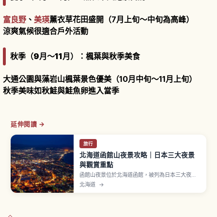
富良野
、
美瑛
薰衣草花田盛開（7月上旬～中旬為高峰）
涼爽氣候很適合戶外活動
秋季（9月～11月）：楓葉與秋季美食
大通公園與藻岩山楓葉景色優美（10月中旬～11月上旬）
秋季美味如秋鮭與鮭魚卵進入當季
延伸閱讀 →
旅行
北海道函館山夜景攻略｜日本三大夜景
與觀賞重點
函館山夜景位於北海道函館，被列為日本三大夜景
之一，曾在《米其林綠色指南日本》獲三星評價。
北海道
→
函館市街地位於細長伸出的砂洲（トンボロ）上，
左右兩側分別是函館灣與津輕海峽。從山頂俯瞰，
光帶宛如漂浮在兩片深色海面之間，被稱為「百萬
美元夜景」，日落後「魔幻時刻」最美。