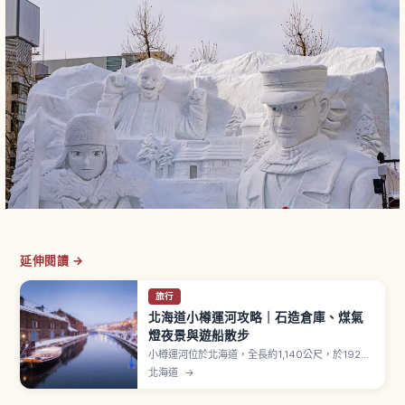
延伸閱讀 →
旅行
北海道小樽運河攻略｜石造倉庫、煤氣
燈夜景與遊船散步
小樽運河位於北海道，全長約1,140公尺，於1923
年（大正12年）完工，是將海岸外海區域填築形成
北海道
→
的水道。1986年採折衷方案保存，63盞煤氣燈在
日落後點亮。北側「北運河」保留當年40公尺寬