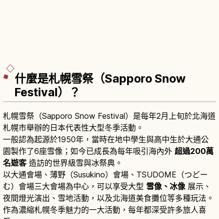
什麼是札幌雪祭（Sapporo Snow
Festival）？
札幌雪祭（Sapporo Snow Festival）是每年2月上旬於北海道
札幌市舉辦的日本代表性大型冬季活動。
一般認為起源於1950年，當時在地中學生與高中生於大通公
園製作了6座雪像；如今已成長為每年吸引海內外
超過200萬
名遊客
造訪的世界級雪與冰祭典。
以大通會場、薄野（Susukino）會場、TSUDOME（つどー
む）會場三大會場為中心，可以享受大型
雪像、冰像
展示、
夜間燈光演出、雪地活動，以及北海道美食攤位等多種玩法。
作為濃縮札幌冬季魅力的一大活動，每年都深受許多旅人喜