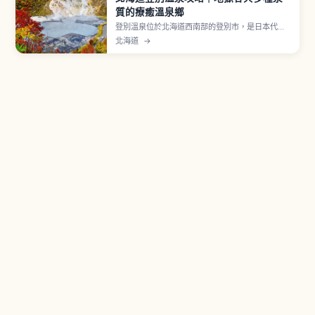
質的療癒溫泉鄉
登別溫泉位於北海道西南部的登別市，是日本代表
性的溫泉鄉之一，以「溫泉百貨」之名聞名，常見
北海道
→
泉質包含硫磺泉、氯化物泉、酸性泉等。象徵「地
獄谷」是直徑約450公尺、面積約11公頃的爆裂火
口遺跡，處處可見高溫溫泉與蒸氣噴出。地獄谷步
道散步約30分鐘〜1小時。