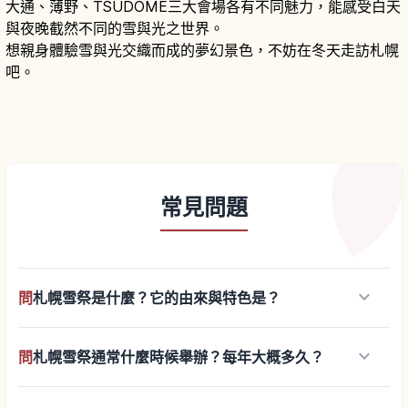
大通、薄野、TSUDOME三大會場各有不同魅力，能感受白天
與夜晚截然不同的雪與光之世界。
想親身體驗雪與光交織而成的夢幻景色，不妨在冬天走訪札幌
吧。
常見問題
keyboard_arrow_down
問
札幌雪祭是什麼？它的由來與特色是？
keyboard_arrow_down
問
札幌雪祭通常什麼時候舉辦？每年大概多久？