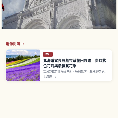
延伸閱讀 →
旅行
北海道富良野薰衣草花田攻略｜夢幻紫
色花海與最佳賞花季
富良野位於北海道中部，每到夏季一整片薰衣草花
田便化成夢幻的紫色海洋。文章介紹花季時間、最
北海道
→
佳觀景地點、與罌粟、向日葵等花卉交織而成的繽
紛花田，以及從札幌等地前往的交通方式與一日
遊、攝影愛好者的行程建議。