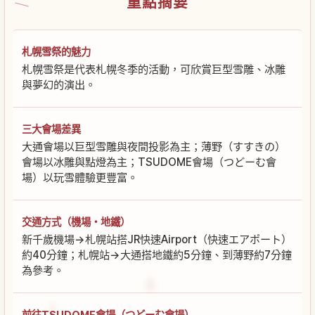
重點摘要
札幌雪祭的魅力
札幌雪祭是代表札幌冬季的活動，可欣賞巨型雪雕、冰雕
與夢幻的演出。
三大會場差異
大通會場以巨型雪雕與夜間投影為主；薄野（すすきの）
會場以冰雕與點燈為主；TSUDOME會場（つどーむ會
場）以玩雪體驗更豐富。
交通方式（機場・地鐵）
新千歲機場→札幌站搭JR快速Airport（快速エアポート）
約40分鐘；札幌站→大通搭地鐵約5分鐘、到薄野約7分鐘
為參考。
前往TSUDOME會場（つどーむ會場）