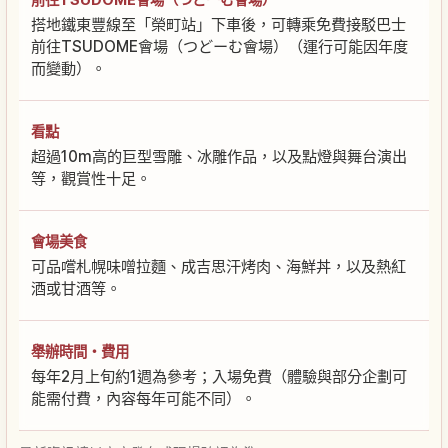
搭地鐵東豐線至「榮町站」下車後，可轉乘免費接駁巴士
前往TSUDOME會場（つどーむ會場）（運行可能因年度
而變動）。
看點
超過10m高的巨型雪雕、冰雕作品，以及點燈與舞台演出
等，觀賞性十足。
會場美食
可品嚐札幌味噌拉麵、成吉思汗烤肉、海鮮丼，以及熱紅
酒或甘酒等。
舉辦時間・費用
每年2月上旬約1週為參考；入場免費（體驗與部分企劃可
能需付費，內容每年可能不同）。