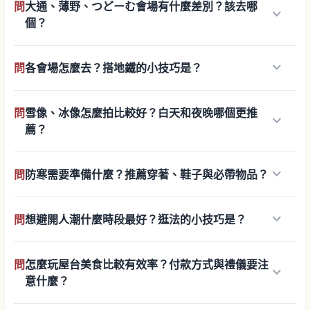
問
大通、薄野、つどーむ會場有什麼差別？該去哪
keyboard_arrow_down
個？
keyboard_arrow_down
問
各會場怎麼去？搭地鐵的小技巧是？
問
雪像、冰像怎麼拍比較好？白天和夜晚哪個更推
keyboard_arrow_down
薦？
keyboard_arrow_down
問
防寒需要準備什麼？推薦穿著、鞋子與必帶物品？
keyboard_arrow_down
問
想避開人潮什麼時段最好？逛法的小技巧是？
問
怎麼玩屋台美食比較有效率？付款方式與禮儀要注
keyboard_arrow_down
意什麼？