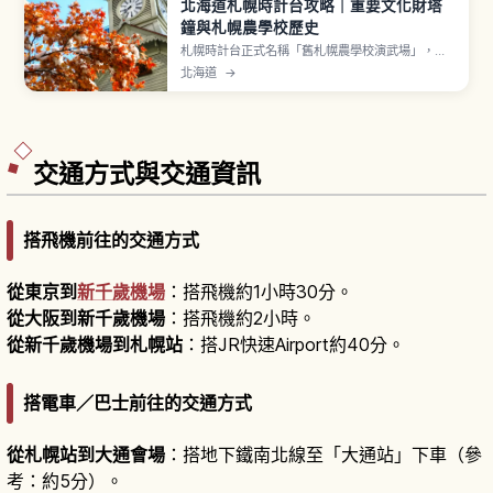
北海道札幌時計台攻略｜重要文化財塔
鐘與札幌農學校歷史
札幌時計台正式名稱「舊札幌農學校演武場」，是
1878年（明治11年）建成、1881年（明治14年）
北海道
→
增設鐘樓的歷史建築。依克拉克博士構想由威廉・
惠勒設計、安達喜幸監督完工。1970年指定國家重
要文化財，2009年認定機械遺產。美國霍華德公
司製擺錘式塔鐘自1881年設置以來持續運轉。
交通方式與交通資訊
搭飛機前往的交通方式
從東京到
新千歲機場
：搭飛機約1小時30分。
從大阪到新千歲機場
：搭飛機約2小時。
從新千歲機場到札幌站
：搭JR快速Airport約40分。
搭電車／巴士前往的交通方式
從札幌站到大通會場
：搭地下鐵南北線至「大通站」下車（參
考：約5分）。