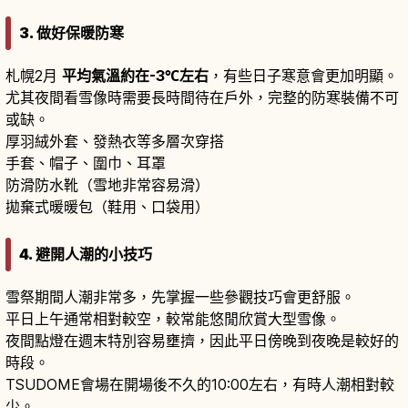
3. 做好保暖防寒
札幌2月
平均氣溫約在-3℃左右
，有些日子寒意會更加明顯。
尤其夜間看雪像時需要長時間待在戶外，完整的防寒裝備不可
或缺。
厚羽絨外套、發熱衣等多層次穿搭
手套、帽子、圍巾、耳罩
防滑防水靴（雪地非常容易滑）
拋棄式暖暖包（鞋用、口袋用）
4. 避開人潮的小技巧
雪祭期間人潮非常多，先掌握一些參觀技巧會更舒服。
平日上午通常相對較空，較常能悠閒欣賞大型雪像。
夜間點燈在週末特別容易壅擠，因此平日傍晚到夜晚是較好的
時段。
TSUDOME會場在開場後不久的10:00左右，有時人潮相對較
少。