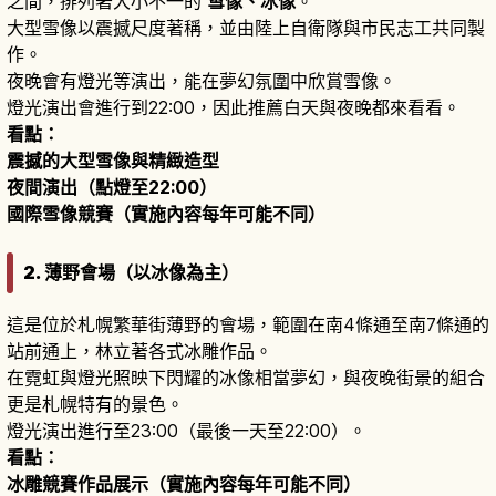
之間，排列著大小不一的
雪像、冰像
。
大型雪像以震撼尺度著稱，並由陸上自衛隊與市民志工共同製
作。
夜晚會有燈光等演出，能在夢幻氛圍中欣賞雪像。
燈光演出會進行到22:00，因此推薦白天與夜晚都來看看。
看點：
震撼的大型雪像與精緻造型
夜間演出（點燈至22:00）
國際雪像競賽（實施內容每年可能不同）
2. 薄野會場（以冰像為主）
這是位於札幌繁華街薄野的會場，範圍在南4條通至南7條通的
站前通上，林立著各式冰雕作品。
在霓虹與燈光照映下閃耀的冰像相當夢幻，與夜晚街景的組合
更是札幌特有的景色。
燈光演出進行至23:00（最後一天至22:00）。
看點：
冰雕競賽作品展示（實施內容每年可能不同）