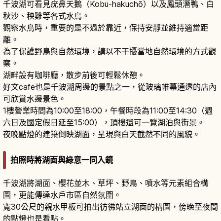
千波湖可看見疣鼻天鵝（Kobu-hakuchō）以及鳳頭潛鴨、白
秋沙、秧雞等各式水鳥。
觀察水鳥時，重要的是不過於靠近，保持安靜並維持適當距
離。
為了保護野鳥與自然環境，請以不干擾當地自然環境的方式觀
察。
湖畔設有咖啡廳，散步前後可輕鬆休憩。
好文cafe也是千波湖周邊的景點之一，從玻璃帷幕通透的店內
可欣賞水邊景色。
1樓營業時間為10:00至18:00，午餐時段為11:00至14:30（週
六日及國定假日延至15:00），頂樓還可一覽湖泊與街景。
夜晚點燈的建築倒映湖面，呈現與白天截然不同的風貌。
拍照時將湖面與綠意一同入鏡
千波湖將湖面、櫻花並木、草坪、野鳥、噴水等元素組合構
圖，更能傳達水戶市區自然氛圍。
寬30公尺的親水甲板可拍出彷彿站立湖面的構圖，傍晚至夜間
的點燈也是看點。