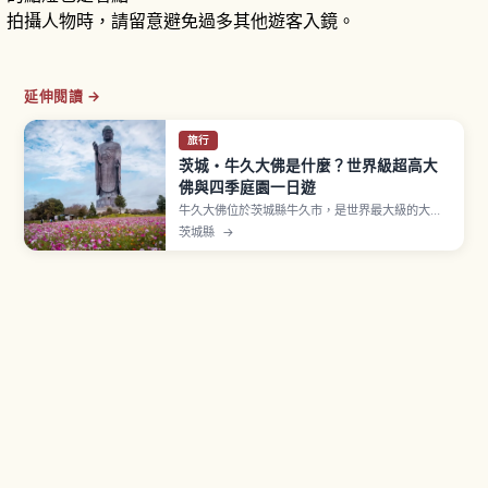
拍攝人物時，請留意避免過多其他遊客入鏡。
延伸閱讀 →
旅行
茨城・牛久大佛是什麼？世界級超高大
佛與四季庭園一日遊
牛久大佛位於茨城縣牛久市，是世界最大級的大佛
像之一，正式名稱「牛久阿彌陀大佛」。全高達
茨城縣
→
120公尺（基座20公尺＋佛像本體100公尺），作
為青銅立像擁有世界最大級高度。可進入內部參觀5
層胎內，地上85公尺展望台、第三層蓮華藏世界排
列約3,400尊胎內佛。