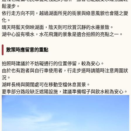
鬆漫步。
依行走方向不同，越過湖面所見的街景與綠意風貌也會隨之變
化。
晴天時藍天倒映湖面，陰天則可欣賞沉靜的水邊景致。
湖中心設有噴水，水花飛濺的景象是適合拍照的亮點之一。
散策時應留意的重點
拍照時建議於不妨礙通行的位置停留，較為安心。
由於也有跑者與自行車使用者，行走步道時請隨時注意周圍狀
況。
湖畔長椅與開闊處可在移動空檔休息賞景。
夏季部分路段缺乏遮陽設施，建議準備帽子與飲水較為安心。