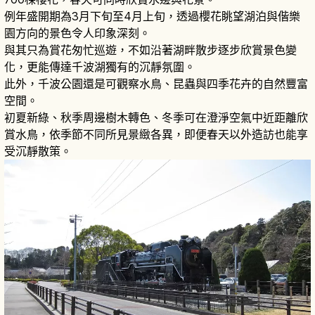
例年盛開期為3月下旬至4月上旬，透過櫻花眺望湖泊與偕樂
園方向的景色令人印象深刻。
與其只為賞花匆忙巡遊，不如沿著湖畔散步逐步欣賞景色變
化，更能傳達千波湖獨有的沉靜氛圍。
此外，千波公園還是可觀察水鳥、昆蟲與四季花卉的自然豐富
空間。
初夏新綠、秋季周邊樹木轉色、冬季可在澄淨空氣中近距離欣
賞水鳥，依季節不同所見景緻各異，即便春天以外造訪也能享
受沉靜散策。