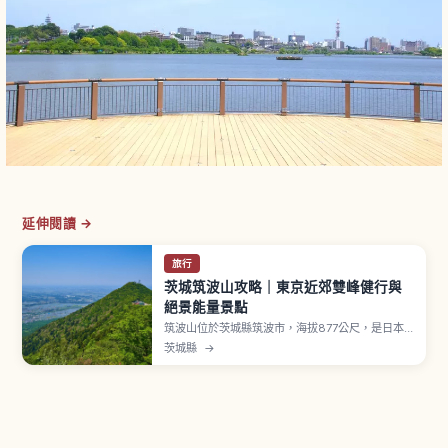
延伸閱讀 →
旅行
茨城筑波山攻略｜東京近郊雙峰健行與
絕景能量景點
筑波山位於茨城縣筑波市，海拔877公尺，是日本
百名山中最低的一座。自古被稱為「西有富士，東
茨城縣
→
有筑波」，並有「紫峰」之稱。男體山（871公尺）
與女體山（877公尺）雙峰，山麓有「筑波山神
社」（伊邪那岐命與伊邪那美命）。索道從つつじ
ヶ丘到女體山約6分鐘。