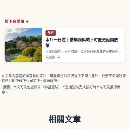
接下來閱讀 →
旅行
水戶一日遊｜偕樂園與城下町歷史庭園散
策
串聯偕樂園、水戶城跡、弘道館與千波湖的歷史庭園
一日行程。感受水戶藩學風與城下町風情，首次自由
茨城縣
→
行也好走，附賞梅季以外的玩法與散步禮儀提醒。
※ 文章內容基於撰寫時的資訊，可能與當前情況有所不同。此外，我們不保證所發
佈內容的準確性和完整性，敬請諒解。
廣告
本文可能包含廣告（聯盟連結），透過連結完成預訂時本站可能獲得佣
金。
相關文章