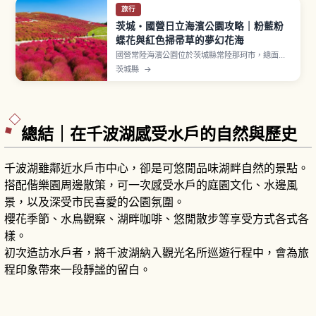
旅行
茨城・國營日立海濱公園攻略｜粉藍粉
蝶花與紅色掃帚草的夢幻花海
國營常陸海濱公園位於茨城縣常陸那珂市，總面積
約350公頃，開園面積約215公頃。春季（4月中旬
茨城縣
→
〜5月上旬）「見晴之丘」約4.2公頃植栽中，約
530萬朵粉蝶花（Insignis Blue 品種）鋪滿山
坡。秋季（10月中旬）掃帚草染成鮮紅色。鬱金
香、玫瑰、波斯菊輪流綻放，園內自行車道約13公
里。
總結｜在千波湖感受水戶的自然與歷史
千波湖雖鄰近水戶市中心，卻是可悠閒品味湖畔自然的景點。
搭配偕樂園周邊散策，可一次感受水戶的庭園文化、水邊風
景，以及深受市民喜愛的公園氛圍。
櫻花季節、水鳥觀察、湖畔咖啡、悠閒散步等享受方式各式各
樣。
初次造訪水戶者，將千波湖納入觀光名所巡遊行程中，會為旅
程印象帶來一段靜謐的留白。