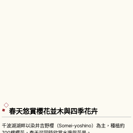
春天悠賞櫻花並木與四季花卉
千波湖湖畔以染井吉野櫻（Somei-yoshino）為主，種植約
700棵櫻花，春天可同時欣賞水邊與花景。