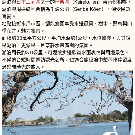
湖泊與
日本三名園
之一的
偕樂園
（Kairaku-en）東南側相鄰，
湖泊與周邊綠地合稱為千波公園（Senba Kōen），深受民眾
喜愛。
地點接近水戶市區，卻能悠閒享受水邊風景、樹木、野鳥與四
季花卉，魅力獨具。
面積約33萬平方公尺，平均水深約1公尺，水位較淺，與其說
是湖泊，更像是一片寧靜水邊廣場的氛圍。
湖泊周長約3.0公里，可邊散步邊欣賞水面表情與周邊景色。
不僅適合短時間巡訪觀光名所，也適合旅程途中想稍作停留度
過悠閒時光的旅人。