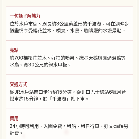
一句話了解魅力
位於水戶市街、周長約3公里葫蘆形的千波湖。可在湖畔步
道盡情享受櫻花並木、噴泉、水鳥、咖啡廳的水邊景點。
亮點
約700棵櫻花並木、好拍的噴泉、疣鼻天鵝與鳳頭潛鴨等
水鳥、寬30公尺的親水甲板。
交通方式
從JR水戶站南口步行約15分鐘，從北口巴士總站6號月台
搭車約15分鐘，於「千波湖」站下車。
費用
24小時可利用・入園免費。租船、租自行車、好文cafe另
計費。