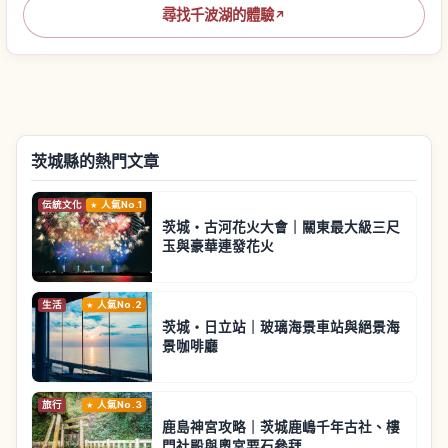
尋找千波湖的體驗
↗
茨城縣的熱門文章
伝統文化
人氣No.1
茨城・古河花火大會｜關東最大級三尺
玉與豪華連發花火
生活
人氣No.2
茨城・日立站｜玻璃海景車站與絕景海
景咖啡廳
旅行
人氣No.3
鹿島神宮攻略｜茨城鹿嶋千年古社、樓
門社殿與奧宮要石參拜