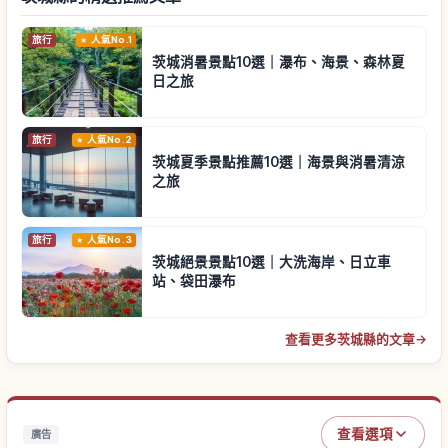
旅行
人氣No.1
茨城消暑景點10選｜瀑布、海景、森林夏
日之旅
旅行
人氣No.2
茨城夏季景點推薦10選｜海景與消暑清涼
之旅
旅行
人氣No.3
茨城絕景景點10選｜大洗海岸、日立車
站、袋田瀑布
查看更多茨城縣的文章
→
查看選項
廣告