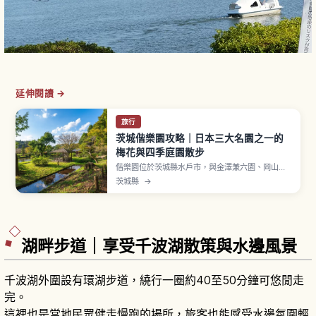
延伸閱讀 →
旅行
茨城偕樂園攻略｜日本三大名園之一的
梅花與四季庭園散步
偕樂園位於茨城縣水戶市，與金澤兼六園、岡山後
樂園並列為「日本三名園」之一。1842年（天保13
茨城縣
→
年）由水戶藩第9代藩主德川齊昭開園，「偕樂」一
詞源自《孟子》、寓意「與領民一同享樂」。最受
歡迎的時期是每年約2至3月舉行的「水戶梅花
祭」。「好文亭」三層樓木造建築。
湖畔步道｜享受千波湖散策與水邊風景
千波湖外圍設有環湖步道，繞行一圈約40至50分鐘可悠閒走
完。
這裡也是當地民眾健走慢跑的場所，旅客也能感受水邊氛圍輕