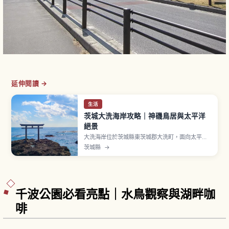
延伸閱讀 →
生活
茨城大洗海岸攻略｜神磯鳥居與太平洋
絕景
大洗海岸位於茨城縣東茨城郡大洗町，面向太平
洋。象徵「神磯鳥居」矗立海上岩礁，日出時呈現
茨城縣
→
震撼景致。「大洗磯前神社」相傳創建於856年。
「Aqua World 茨城縣大洗水族館」展示約580
種、68,000件海洋生物，鯊魚飼育約60種號稱日
本第一，門票成人2,300日圓。
千波公園必看亮點｜水鳥觀察與湖畔咖
啡