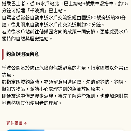
搭乘巴士者，從JR水戶站北口巴士總站6號乘車處搭車，約15
分鐘可抵達「千波湖」巴士站。
自駕者從常磐自動車道水戶交流道經由國道50號旁道約30分
鐘，從北關東自動車道水戶南交流道則約20分鐘。
若將從水戶站前往偕樂園方向的散策一同安排，更能感受水戶
獨特的自然與歷史連結。
釣魚規則須留意
千波公園基於防止危險與保護野鳥的考量，指定區域以外禁止
釣魚。
於指定區域釣魚時，亦須留意周遭民眾、勿遺留釣鉤、釣線、
擬餌等物品，並請小心處理釣到的魚並放回原處。
即便旅途中僅是漫步湖畔，事先了解這些規則，也能加深對當
地自然與其他使用者的理解。
延伸閱讀 →