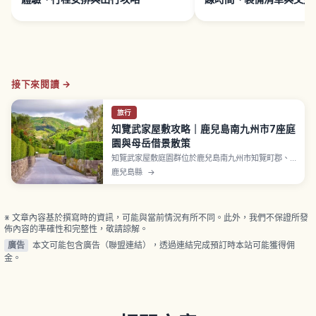
接下來閱讀 →
旅行
知覽武家屋敷攻略｜鹿兒島南九州市7座庭
園與母岳借景散策
知覽武家屋敷庭園群位於鹿兒島南九州市知覽町郡、
保留江戶時代武家町街道景觀，石牆與綠籬綿延約1公
鹿兒島縣
→
里武家屋敷通、對外公開7座庭園指定為國家名勝。
1981年選定為國家重要傳統建造物群保存地區（約
18.6公頃）。第18代領主島津久峯時代（1732至1772
年）整建。
※ 文章內容基於撰寫時的資訊，可能與當前情況有所不同。此外，我們不保證所發
佈內容的準確性和完整性，敬請諒解。
廣告
本文可能包含廣告（聯盟連結），透過連結完成預訂時本站可能獲得佣
金。