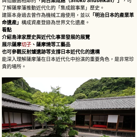
與仙巌園相鄰的
「尚古集成館（Shōko Shūseikan）」
，可
了解薩摩藩推動近代化的「集成館事業」歷史。
建築本身過去曾作為機械工廠使用，並以
「明治日本的產業革
命遺產」
構成資產登錄為世界文化遺產。
看點
介紹島津家歷史與近代化事業發展的展覽
展示薩摩
切子
、薩摩燒等工藝品
也可參觀反射爐遺跡等支撐日本近代化的遺構
能深入理解薩摩藩在日本近代化中扮演的重要角色，是非常珍
貴的場所。