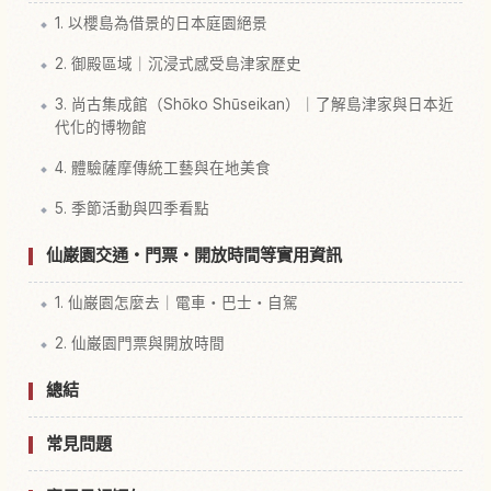
1. 以櫻島為借景的日本庭園絕景
2. 御殿區域｜沉浸式感受島津家歷史
3. 尚古集成館（Shōko Shūseikan）｜了解島津家與日本近
代化的博物館
4. 體驗薩摩傳統工藝與在地美食
5. 季節活動與四季看點
仙巌園交通・門票・開放時間等實用資訊
1. 仙巌園怎麼去｜電車・巴士・自駕
2. 仙巌園門票與開放時間
總結
常見問題