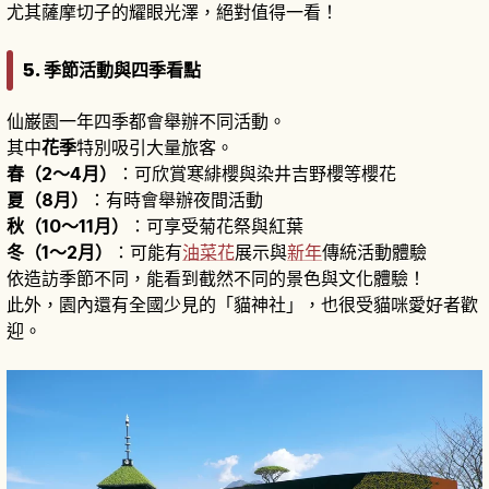
尤其薩摩切子的耀眼光澤，絕對值得一看！
5. 季節活動與四季看點
仙巌園一年四季都會舉辦不同活動。
其中
花季
特別吸引大量旅客。
春（2〜4月）
：可欣賞寒緋櫻與染井吉野櫻等櫻花
夏（8月）
：有時會舉辦夜間活動
秋（10〜11月）
：可享受菊花祭與紅葉
冬（1〜2月）
：可能有
油菜花
展示與
新年
傳統活動體驗
依造訪季節不同，能看到截然不同的景色與文化體驗！
此外，園內還有全國少見的「貓神社」，也很受貓咪愛好者歡
迎。