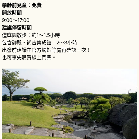
學齡前兒童：免費
開放時間
9:00〜17:00
建議停留時間
僅庭園散步：約1〜1.5小時
包含御殿・尚古集成館：2〜3小時
出發前建議在官方網站等處再確認一次！
也可事先購買線上門票。