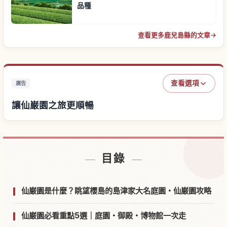
品種
查看更多鹿兒島縣的文章
→
查看選項
廣告
讓仙巌園之旅更順暢
尋找仙巌園附近的飯店
↗
目錄
尋找仙巌園的體驗
↗
仙巌園是什麼？眺望櫻島的島津家大名庭園・仙巌園攻略
仙巌園必看重點5選｜庭園・御殿・博物館一次走