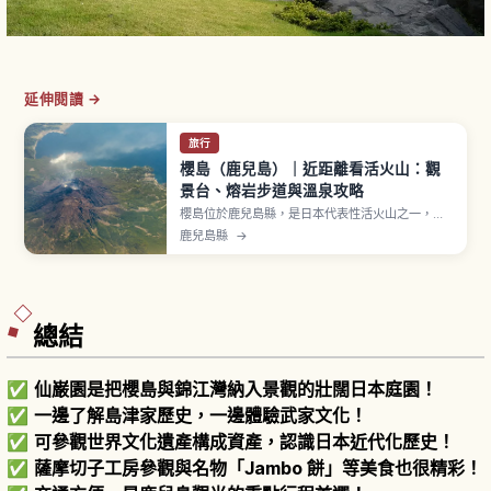
延伸閱讀 →
旅行
櫻島（鹿兒島）｜近距離看活火山：觀
景台、熔岩步道與溫泉攻略
櫻島位於鹿兒島縣，是日本代表性活火山之一，
1914年（大正3年）大噴發後與大隅半島連成陸
鹿兒島縣
→
地。湯之平展望所海拔373公尺是一般旅客可達的
最高觀光點，可俯瞰震撼火口地形。1914年熔岩形
成的「有村熔岩展望所」、日本最大級「櫻島熔岩
渚公園足湯」、被火山灰掩埋的「黑神埋沒鳥
居」。
總結
✅
仙巌園是把櫻島與錦江灣納入景觀的壯闊日本庭園！
✅
一邊了解島津家歷史，一邊體驗武家文化！
✅
可參觀世界文化遺產構成資產，認識日本近代化歷史！
✅
薩摩切子工房參觀與名物「Jambo 餅」等美食也很精彩！