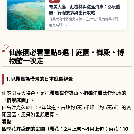
奄美大島｜紅樹林與湛藍海岸：必玩體
驗、行程安排與出行攻略
奄美大島隸屬鹿兒島縣，位於九州最南端與沖繩本
島之間，是日本離島中第3大的島嶼。2021年以
鹿兒島縣
→
「奄美大島、德之島、沖繩島北部及西表島」之名
登錄為世界自然遺產。住用町分布著日本第2大紅樹
林原生林（約71公頃）。從南部古仁屋港搭渡輪到
加計呂麻島約20〜25分鐘。
仙巌園必看重點5選｜庭園・御殿・博
物館一次走
1. 以櫻島為借景的日本庭園絕景
仙巌園最大特色，是把
櫻島當作築山、把錦江灣比作池水的
「借景庭園」
。
由島津光久於1658年建造，占地約1萬5千坪（約5萬㎡）的廣
闊園區，風景如畫般展開。
看點
四季花卉盛開的庭園（櫻花：2月上旬〜4月上旬；菊花：10