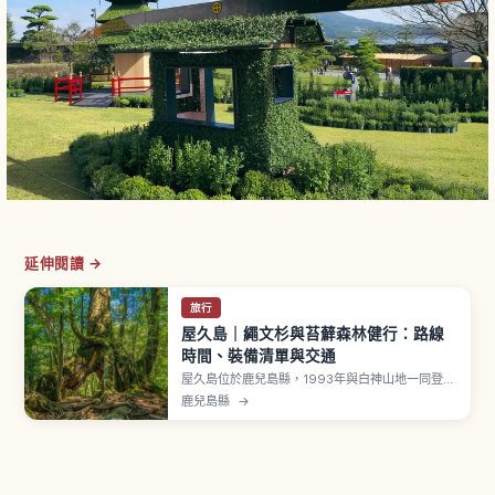
延伸閱讀 →
旅行
屋久島｜繩文杉與苔蘚森林健行：路線
時間、裝備清單與交通
屋久島位於鹿兒島縣，1993年與白神山地一同登錄
UNESCO世界自然遺產。「一個月有35天都在下
鹿兒島縣
→
雨」之稱，島面積約90％為森林。象徵「縄文杉」
推定樹齡約2,000〜7,200年、樹幹周長約16.4公
尺、高度約25.3公尺。九州最高峰「宮之浦岳」海
拔1,936公尺。「白谷雲水峡」是魔法公主靈感
地。