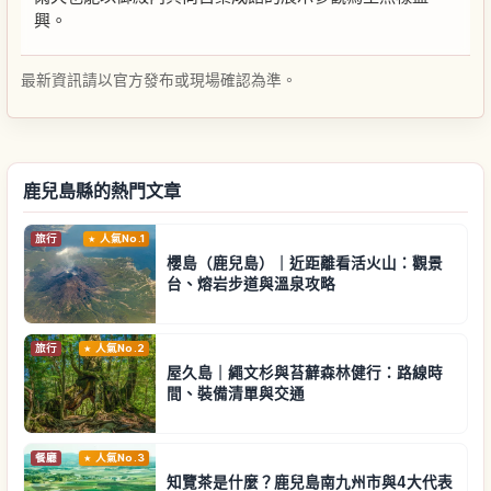
興。
最新資訊請以官方發布或現場確認為準。
鹿兒島縣的熱門文章
旅行
人氣No.1
櫻島（鹿兒島）｜近距離看活火山：觀景
台、熔岩步道與溫泉攻略
旅行
人氣No.2
屋久島｜繩文杉與苔蘚森林健行：路線時
間、裝備清單與交通
餐廳
人氣No.3
知覽茶是什麼？鹿兒島南九州市與4大代表