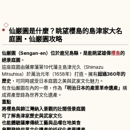
仙巌園是什麼？眺望櫻島的島津家大名
庭園・仙巌園攻略
仙巌園（Sengan-en）位於鹿兒島縣，是能眺望雄偉
櫻島
的
絕景庭園
。
這座庭園由薩摩藩第19代藩主島津光久（Shimazu
Mitsuhisa）於萬治元年（1658年）打造，擁有
超過360年的
歷史
，可同時感受日本庭園之美與武家文化魅力。
包含仙巌園在內的一帶，作為
「明治日本的產業革命遺產」
構
成資產登錄為世界文化遺產。
重點
將櫻島與錦江灣納入景觀的壯闊借景庭園
可了解島津家歷史與武家文化
也能體驗薩摩傳統工藝與品嚐在地美食
參觀登錄世界文化遺產的近代化產業遺產