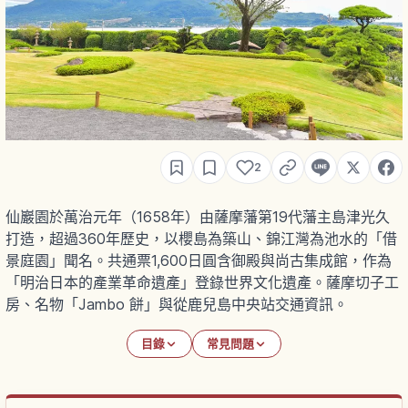
2
仙巖園於萬治元年（1658年）由薩摩藩第19代藩主島津光久
打造，超過360年歷史，以櫻島為築山、錦江灣為池水的「借
景庭園」聞名。共通票1,600日圓含御殿與尚古集成館，作為
「明治日本的產業革命遺產」登錄世界文化遺產。薩摩切子工
房、名物「Jambo 餅」與從鹿兒島中央站交通資訊。
目錄
常見問題