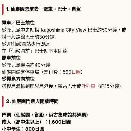
1. 仙巌園怎麼去｜電車・巴士・自駕
電車／巴士前往
從鹿兒島中央站搭 Kagoshima City View 巴士約50分鐘，或
搭一般路線巴士約30分鐘
從JR仙巌園站步行即達
在「仙巌園前」巴士站下車即達
開車前往
從鹿兒島機場約40分鐘
仙巌園備有停車場（需付費：500
日圓
）
從櫻島方向前往
搭櫻島渡輪到鹿兒島港後，轉乘巴士或
計程車
（約15分鐘）
2. 仙巌園門票與開放時間
門票（仙巌園・御殿・尚古集成館共通票）
成人（高中生以上）：1,600日圓
小中學生：800日圓