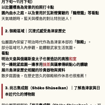
月下旬〜11月下旬）
以壯麗櫻島為背景的拍照打卡點
園內曲水之庭，以及曾用於瓦斯燈實驗的「鶴燈籠」等看點
天氣晴朗時，藍天與櫻島的對比特別迷人！
2. 御殿區域｜沉浸式感受島津家歷史
仙巌園內保留了明治時代作為島津家本邸的
「御殿」
。
部分區域可入內參觀，能體驗武家生活氛圍。
看點
明治天皇與俄羅斯皇太子也曾造訪的高雅
和室
可一邊眺望庭園一邊享用
抹茶
與薩摩傳統點心的體驗
展示島津家歷史相關的珍貴器物與資料
散步庭園後，在歷史悠久的御殿稍作休息也很推薦！
3. 尚古集成館（Shōko Shūseikan）｜了解島津家與日
本近代化的博物館