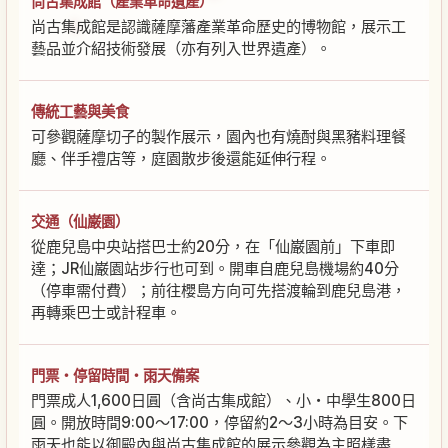
尚古集成館（產業革命遺產）
尚古集成館是認識薩摩藩產業革命歷史的博物館，展示工
藝品並介紹技術發展（亦有列入世界遺產）。
傳統工藝與美食
可參觀薩摩切子的製作展示，園內也有燒酎與黑豬料理餐
廳、伴手禮店等，庭園散步後還能延伸行程。
交通（仙巌園）
從鹿兒島中央站搭巴士約20分，在「仙巌園前」下車即
達；JR仙巌園站步行也可到。開車自鹿兒島機場約40分
（停車需付費）；前往櫻島方向可先搭渡輪到鹿兒島港，
再轉乘巴士或計程車。
門票・停留時間・雨天備案
門票成人1,600日圓（含尚古集成館）、小・中學生800日
圓。開放時間9:00〜17:00，停留約2〜3小時為目安。下
雨天也能以御殿內與尚古集成館的展示參觀為主照樣盡