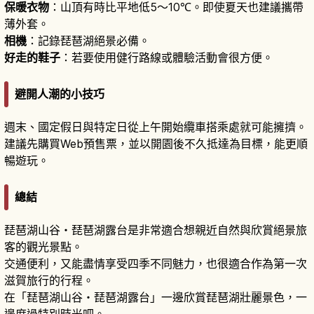
保暖衣物
：山頂有時比平地低5～10℃。即使夏天也建議攜帶
薄外套。
相機
：記錄琵琶湖絕景必備。
好走的鞋子
：若要使用健行路線或體驗活動會很方便。
避開人潮的小技巧
週末、國定假日與特定日從上午開始纜車搭乘處就可能擁擠。
建議先購買Web預售票，並以開園後不久抵達為目標，能更順
暢遊玩。
總結
琵琶湖山谷・琵琶湖露台是非常適合想親近自然與欣賞絕景旅
客的觀光景點。
交通便利，又能盡情享受四季不同魅力，也很適合作為第一次
滋賀旅行的行程。
在「琵琶湖山谷・琵琶湖露台」一邊欣賞琵琶湖壯麗景色，一