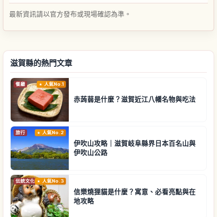
最新資訊請以官方發布或現場確認為準。
滋賀縣的熱門文章
餐廳
人氣No.1
赤蒟蒻是什麼？滋賀近江八幡名物與吃法
旅行
人氣No.2
伊吹山攻略｜滋賀岐阜縣界日本百名山與
伊吹山公路
伝統文化
人氣No.3
信樂燒狸貓是什麼？寓意、必看亮點與在
地攻略