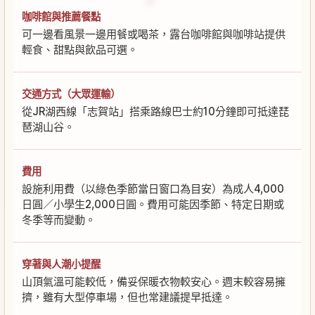
咖啡館與推薦餐點
可一邊看風景一邊用餐或喝茶，露台咖啡館與咖啡站提供
輕食、甜點與飲品可選。
交通方式（大眾運輸）
從JR湖西線「志賀站」搭乘路線巴士約10分鐘即可抵達琵
琶湖山谷。
費用
設施利用費（以綠色季節當日窗口為目安）為成人4,000
日圓／小學生2,000日圓。費用可能因季節、特定日期或
冬季等而變動。
穿著與人潮小提醒
山頂氣溫可能較低，備妥保暖衣物較安心。週末較容易擁
擠，雖有大型停車場，但也常建議提早抵達。