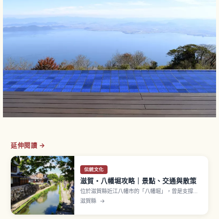
延伸閱讀 →
伝統文化
滋賀・八幡堀攻略｜景點、交通與散策
位於滋賀縣近江八幡市的「八幡堀」，曾是支撐近
江商人物流的重要水路，如今保留石砌河岸與町家
滋賀縣
→
建築，成為充滿懷舊氛圍的散步景點，也是時代劇
與電影的熱門拍攝地。文章將介紹前往方式、乘坐