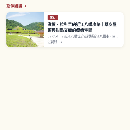
延伸閱讀 →
旅行
滋賀・拉科里納近江八幡攻略｜草皮屋
頂與甜點交織的療癒空間
La Collina 近江八幡位於滋賀縣近江八幡市，由老
字號和菓子店「TANEYA 集團」經營的體驗型旗艦
滋賀縣
→
設施。「La Collina」在義大利語中意為「丘
陵」。象徵草屋頂建築由建築師藤森照信設計，覆
滿綠草的屋頂會隨四季展現不同表情。「Baum
Factory」是 Club Harie 年輪蛋糕專門設施。