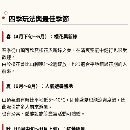
遊船與徒步的推薦玩法、四季各異的運河風景，以
及可順道造訪的近江商人街區與觀光設施。
四季玩法與最佳季節
春（4月下旬～5月）：櫻花與新綠
春季從山頂可欣賞櫻花與新綠之美，在清爽空氣中健行也很受
歡迎。
由於櫻花會比山腳晚1～2週綻放，也很適合平地錯過花期的人
前來。
夏（6月～8月）：人氣避暑勝地
山頂氣溫有時比平地低5～10℃，即使盛夏也能涼爽度過，因
此吸引許多人前來避暑。
也有滑索、體能設施等豐富活動可體驗。
秋（10月中旬～11月上旬）：紅葉絕景