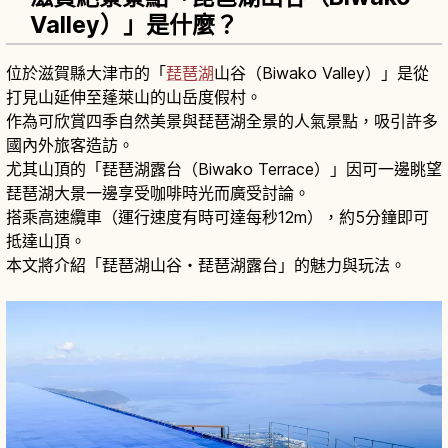
Valley）」是什麼？
位於滋賀縣大津市的「
琵琶湖
山谷（Biwako Valley）」是從
打見山延伸至蓬萊山的山岳度假村。
作為可欣賞四季自然美景與琵琶湖全景的人氣景點，吸引許多
國內外旅客造訪。
尤其山頂的「琵琶湖露台（Biwako Terrace）」因可一邊眺望
琵琶湖大景一邊享受咖啡時光而廣受討論。
搭乘高速纜車（運行速度有時可達每秒12m），約5分鐘即可
抵達山頂。
本文將介紹「琵琶湖山谷・琵琶湖露台」的魅力與玩法。