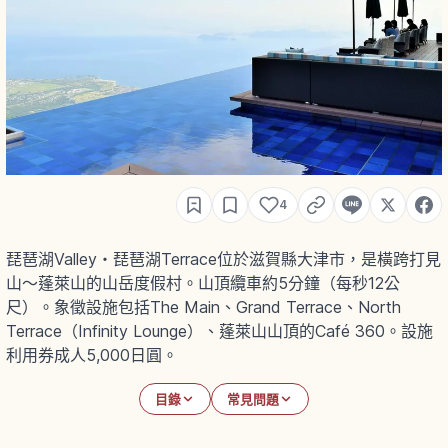
4
琵琶湖Valley・琵琶湖Terrace位於滋賀縣大津市，是橫跨打見
山〜蓬萊山的山岳度假村。山頂纜車約5分鐘（每秒12公
尺）。象徵設施包括The Main、Grand Terrace、North
Terrace（Infinity Lounge）、蓬萊山山頂的Café 360。設施
利用券成人5,000日圓。
目錄
常見問題