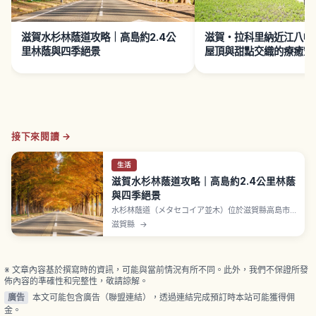
滋賀水杉林蔭道攻略｜高島約2.4公
滋賀・拉科里納近江八幡
里林蔭與四季絕景
屋頂與甜點交織的療癒空
接下來閱讀 →
生活
滋賀水杉林蔭道攻略｜高島約2.4公里林蔭
與四季絕景
水杉林蔭道（メタセコイア並木）位於滋賀縣高島市
牧野町，是約2.4公里長、種有約500棵水杉的筆直林
滋賀縣
→
蔭大道，入選讀賣新聞社「新・日本街路樹百景」。
春季新綠、夏季濃蔭、秋季磚紅、冬季雪景四季展現
不同風貌。從 JR 湖西線「牧野站」搭高島市社區巴士
約6分鐘到「牧野 Pickland」即達，停車場免費。
※ 文章內容基於撰寫時的資訊，可能與當前情況有所不同。此外，我們不保證所發
佈內容的準確性和完整性，敬請諒解。
廣告
本文可能包含廣告（聯盟連結），透過連結完成預訂時本站可能獲得佣
金。