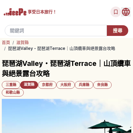
享受
日本旅行！
首頁
/
滋賀縣
/
琵琶湖Valley・琵琶湖Terrace｜山頂纜車與絕景露台攻略
琵琶湖Valley・琵琶湖Terrace｜山頂纜車
與絕景露台攻略
滋賀縣
三重縣
京都府
大阪府
兵庫縣
奈良縣
和歌山縣