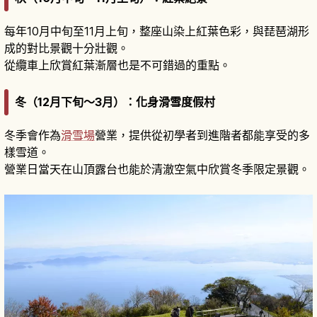
每年10月中旬至11月上旬，整座山染上紅葉色彩，與琵琶湖形
成的對比景觀十分壯觀。
從纜車上欣賞紅葉漸層也是不可錯過的重點。
冬（12月下旬～3月）：化身滑雪度假村
冬季會作為
滑雪場
營業，提供從初學者到進階者都能享受的多
樣雪道。
營業日當天在山頂露台也能於清澈空氣中欣賞冬季限定景觀。