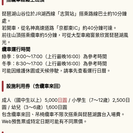
琵琶湖山谷位於JR湖西線「志賀站」搭乘路線巴士約10分鐘
處。
若開車，從名神高速道路「京都東IC」約40分鐘可達。
前往山頂搭乘纜車約5分鐘，可從大型車廂窗景欣賞琵琶湖風
光。
纜車運行時間
綠季：9:00～17:00（上行最晚16:00）為參考時間
冬季：8:30～17:00（上行最晚16:00）為參考時間
可能因維護休園或天候停駛，請事先查看運行日曆。
設施利用券（含纜車來回）
成人（國中生以上）5,000
日圓
/ 小學生（7～12歲）2,500日
圓 / 幼兒（3～6歲）1,600日圓
包含纜車來回、吊椅纜車不限次搭乘與琵琶湖露台入場費。
Web預售票或特定日期可能有不同票價。