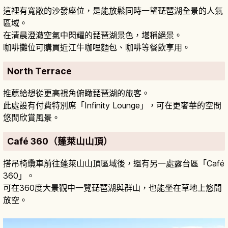
這裡有寬敞的沙發座位，是能放鬆同時一望琵琶湖全景的人氣
區域。
在清晨澄澈空氣中閃耀的琵琶湖景色，堪稱絕景。
咖啡攤位可購買近江牛咖哩麵包、咖啡等餐飲享用。
North Terrace
推薦給想從更高視角俯瞰琵琶湖的旅客。
此處設有付費特別席「Infinity Lounge」，可在更奢華的空間
悠閒欣賞風景。
Café 360（蓬萊山山頂）
搭吊椅纜車前往蓬萊山山頂區域後，還有另一處露台區「Café
360」。
可在360度大景觀中一覽琵琶湖與群山，也能坐在草地上悠閒
放空。