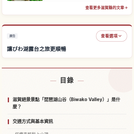
查看更多滋賀縣的文章
→
查看選項
廣告
讓びわ湖露台之旅更順暢
尋找びわ湖露台附近的飯店
↗
目錄
尋找びわ湖露台的體驗
↗
滋賀絕景景點「琵琶湖山谷（Biwako Valley）」是什
麼？
交通方式與基本資訊