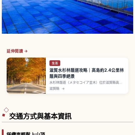
延伸閱讀 →
生活
滋賀水杉林蔭道攻略｜高島約2.4公里林
蔭與四季絕景
水杉林蔭道（メタセコイア並木）位於滋賀縣高島
市牧野町，是約2.4公里長、種有約500棵水杉的筆
滋賀縣
→
直林蔭大道，入選讀賣新聞社「新・日本街路樹百
景」。春季新綠、夏季濃蔭、秋季磚紅、冬季雪景
四季展現不同風貌。從 JR 湖西線「牧野站」搭高
島市社區巴士約6分鐘到「牧野 Pickland」即達，
停車場免費。
交通方式與基本資訊
搭纜車輕鬆上山頂