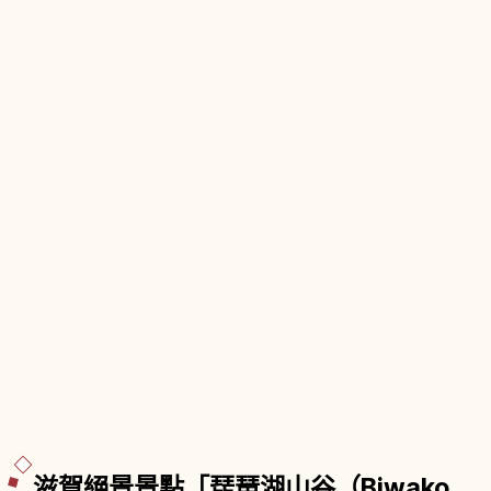
滋賀絕景景點「琵琶湖山谷（Biwako