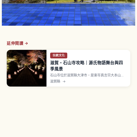
延伸閱讀 →
伝統文化
滋賀・石山寺攻略｜源氏物語舞台與四
季風景
石山寺位於滋賀縣大津市，是東寺真言宗大本山，
西國三十三所觀音靈場第13番札所。相傳紫式部曾
滋賀縣
→
在此參籠並獲得《源氏物語》靈感，被親切稱為
「文學之寺」。境內矗立的珪灰石（國家天然紀念
物）與本堂、多寶塔等堂塔交織出獨特景觀。入山
費大人600日圓、國高中生350日圓。