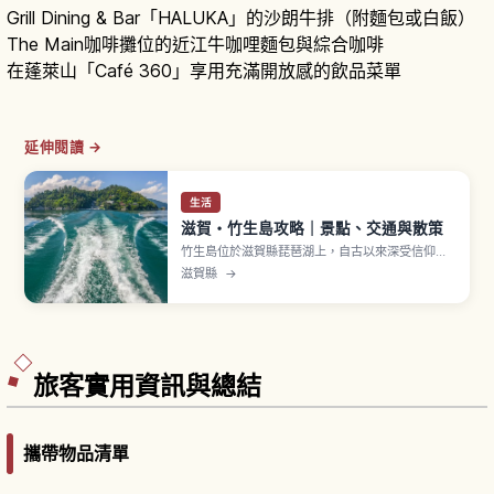
Grill Dining & Bar「HALUKA」的沙朗牛排（附麵包或白飯）
The Main咖啡攤位的近江牛咖哩麵包與綜合咖啡
在蓬萊山「Café 360」享用充滿開放感的飲品菜單
延伸閱讀 →
生活
滋賀・竹生島攻略｜景點、交通與散策
竹生島位於滋賀縣琵琶湖上，自古以來深受信仰，
島上有寶嚴寺與都久夫須麻神社。可從長濱港、今
滋賀縣
→
津港、彥根港搭船前往。寶嚴寺相傳由僧人行基於
神龜元年（724年）開基，是西國三十三所第三十
番札所。「唐門」是相傳由豐國廟移築的國寶，
「舟廊下」連接兩寺社並指定重要文化財。
旅客實用資訊與總結
攜帶物品清單