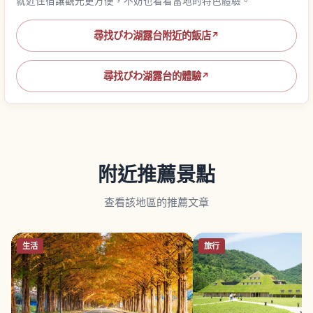
就近住宿讓觀光更方便，不妨也看看當地的特色體驗。
尋找びわ湖露台附近的飯店
↗
尋找びわ湖露台的體驗
↗
附近推薦景點
查看該地區的推薦文章
生活
旅行