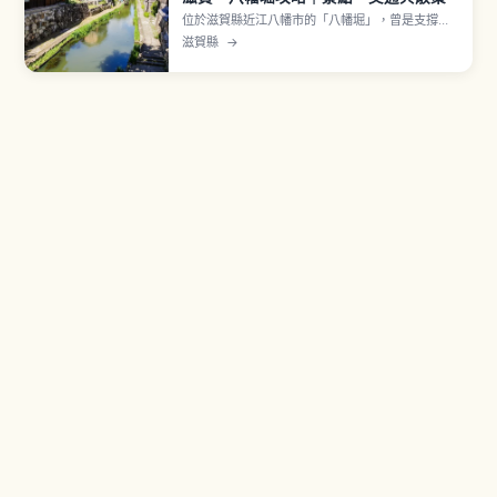
位於滋賀縣近江八幡市的「八幡堀」，曾是支撐近
江商人物流的重要水路，如今保留石砌河岸與町家
滋賀縣
→
建築，成為充滿懷舊氛圍的散步景點，也是時代劇
與電影的熱門拍攝地。文章將介紹前往方式、乘坐
遊船與徒步的推薦玩法、四季各異的運河風景，以
及可順道造訪的近江商人街區與觀光設施。