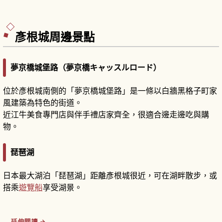
彥根城周邊景點
夢京橋城堡路（夢京橋キャッスルロード）
位於彥根城南側的「夢京橋城堡路」是一條以白牆黑格子町家
風建築為特色的街道。
近江牛美食專門店與伴手禮店家齊全，很適合邊走邊吃與購
物。
琵琶湖
日本最大湖泊「琵琶湖」距離彥根城很近，可在湖畔散步，或
搭乘
遊覽船
享受湖景。
延伸閱讀 →