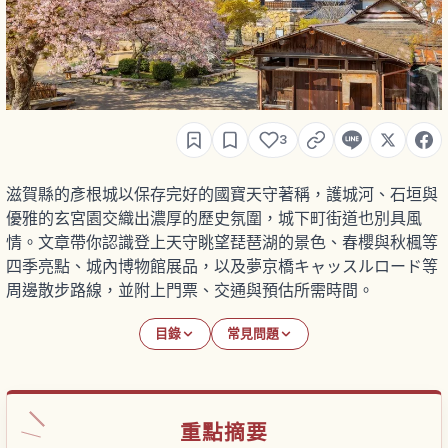
3
滋賀縣的彥根城以保存完好的國寶天守著稱，護城河、石垣與
優雅的玄宮園交織出濃厚的歷史氛圍，城下町街道也別具風
情。文章帶你認識登上天守眺望琵琶湖的景色、春櫻與秋楓等
四季亮點、城內博物館展品，以及夢京橋キャッスルロード等
周邊散步路線，並附上門票、交通與預估所需時間。
目錄
常見問題
重點摘要