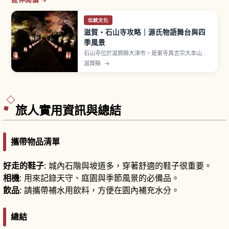
伝統文化
滋賀・石山寺攻略｜源氏物語舞台與四
季風景
石山寺位於滋賀縣大津市，是東寺真言宗大本山，
西國三十三所觀音靈場第13番札所。相傳紫式部曾
滋賀縣
→
在此參籠並獲得《源氏物語》靈感，被親切稱為
「文學之寺」。境內矗立的珪灰石（國家天然紀念
物）與本堂、多寶塔等堂塔交織出獨特景觀。入山
費大人600日圓、國高中生350日圓。
旅人實用資訊與總結
攜帶物品清單
好走的鞋子
: 城內石階與坡道多，穿著舒適的鞋子很重要。
相機
: 用來記錄天守、庭園與季節風景的必備品。
飲品
: 請攜帶補水用飲料，方便在園內補充水分。
總結