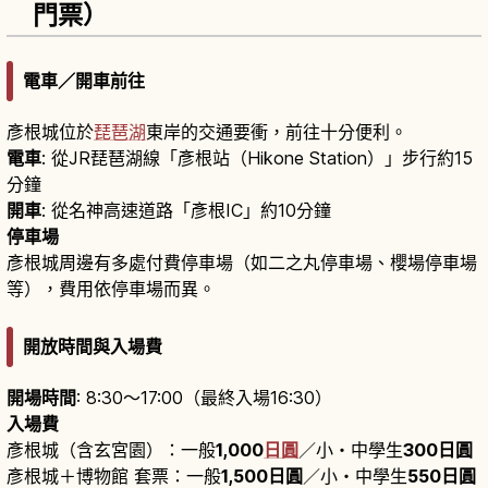
門票）
電車／開車前往
彥根城位於
琵琶湖
東岸的交通要衝，前往十分便利。
電車
: 從JR琵琶湖線「彥根站（Hikone Station）」步行約15
分鐘
開車
: 從名神高速道路「彥根IC」約10分鐘
停車場
彥根城周邊有多處付費停車場（如二之丸停車場、櫻場停車場
等），費用依停車場而異。
開放時間與入場費
開場時間
: 8:30〜17:00（最終入場16:30）
入場費
彥根城（含玄宮園）：一般
1,000
日圓
／小・中學生
300日圓
彥根城＋博物館 套票：一般
1,500日圓
／小・中學生
550日圓