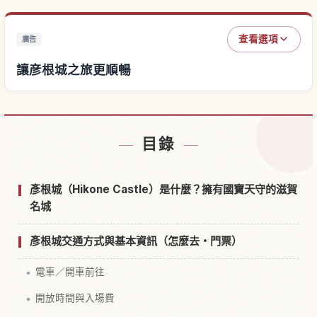
查看選項
廣告
讓彦根城之旅更順暢
尋找彦根城附近的飯店
↗
目錄
尋找彦根城的體驗
↗
彥根城（Hikone Castle）是什麼？擁有國寶天守的滋賀
名城
彥根城交通方式與基本資訊（怎麼去・門票）
電車／開車前往
開放時間與入場費