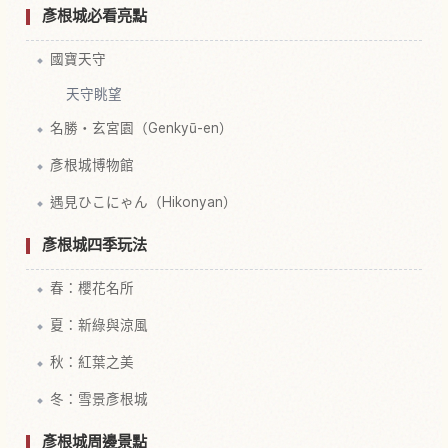
彥根城必看亮點
國寶天守
天守眺望
名勝・玄宮園（Genkyū-en）
彥根城博物館
遇見ひこにゃん（Hikonyan）
彥根城四季玩法
春：櫻花名所
夏：新綠與涼風
秋：紅葉之美
冬：雪景彥根城
彥根城周邊景點