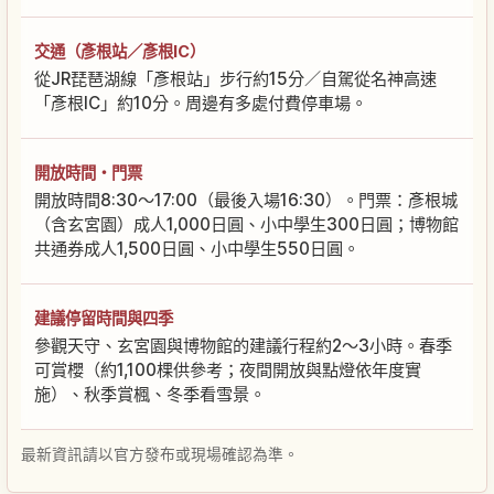
交通（彥根站／彥根IC）
從JR琵琶湖線「彥根站」步行約15分／自駕從名神高速
「彥根IC」約10分。周邊有多處付費停車場。
開放時間・門票
開放時間8:30～17:00（最後入場16:30）。門票：彥根城
（含玄宮園）成人1,000日圓、小中學生300日圓；博物館
共通券成人1,500日圓、小中學生550日圓。
建議停留時間與四季
參觀天守、玄宮園與博物館的建議行程約2～3小時。春季
可賞櫻（約1,100棵供參考；夜間開放與點燈依年度實
施）、秋季賞楓、冬季看雪景。
最新資訊請以官方發布或現場確認為準。