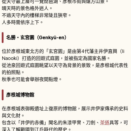
從天守最上層可一覽琵琶湖、彥根市街與遠方山景。
晴天時的景色格外迷人。
不過天守內的樓梯非常陡且狹窄。
人多時需依序上下。
名勝・玄宮園（Genkyū-en）
位於彥根城東北方的「玄宮園」是由第4代藩主井伊直興（Ii
Naooki）打造的回遊式庭園，並被指定為國家名勝。
從池泉回遊式庭園眺望以天守為背景的景致，是彥根城代表性
的拍照點。
秋季也可能會舉辦夜間點燈。
彥根城博物館
在彥根城表御殿遺址上復原的博物館，展示井伊家傳承的史料
與文化財。
包含以「井伊的赤備」聞名的朱漆甲冑、刀劍、
茶道
具等，可
深入了解戰國到江戶時代的歷史。