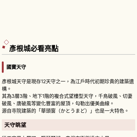
彥根城必看亮點
國寶天守
彥根城天守是現存12天守之一，為江戶時代初期珍貴的建築遺
構。
其為3層3階、地下1階的複合式望樓型天守，千鳥破風、切妻
破風、唐破風等變化豐富的屋頂，勾勒出優美曲線。
源自寺院建築的「華頭窗（かとうまど）」也是一大特色。
天守眺望