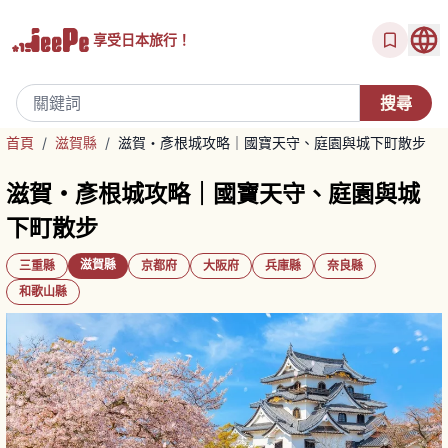
享受
日本旅行！
首頁
/
滋賀縣
/
滋賀・彥根城攻略｜國寶天守、庭園與城下町散步
滋賀・彥根城攻略｜國寶天守、庭園與城
下町散步
滋賀縣
三重縣
京都府
大阪府
兵庫縣
奈良縣
和歌山縣