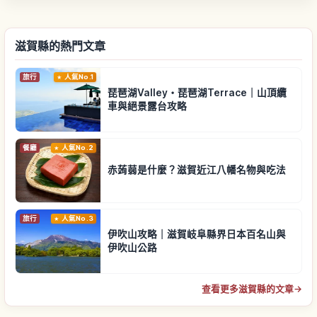
滋賀縣的熱門文章
旅行
人氣No.1
琵琶湖Valley・琵琶湖Terrace｜山頂纜
車與絕景露台攻略
餐廳
人氣No.2
赤蒟蒻是什麼？滋賀近江八幡名物與吃法
旅行
人氣No.3
伊吹山攻略｜滋賀岐阜縣界日本百名山與
伊吹山公路
查看更多滋賀縣的文章
→