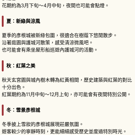
花期約為3月下旬～4月中旬，夜間也可能會點燈。
夏：新綠與涼風
夏季的彥根城被新綠包圍，很適合在樹蔭下悠閒散步。
沿著庭園與護城河散策，感受清涼微風吧。
也可能會有乘坐屋形船巡遊內護城河的活動。
秋：紅葉之美
秋天玄宮園與城內樹木轉為紅黃相間，歷史建築與紅葉的對比
十分出色。
紅葉期約為11月中旬～12月上旬，亦可能會有夜間特別公開。
冬：雪景彥根城
冬季披上雪妝的彥根城展現莊嚴氛圍。
遊客較少的寧靜時刻，更能細細感受歷史並度過特別時光。