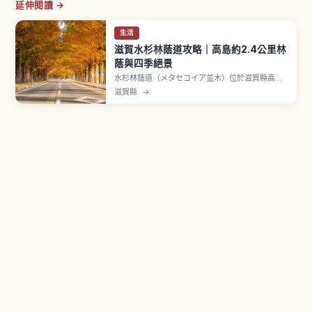
延伸閱讀 →
生活
滋賀水杉林蔭道攻略｜高島約2.4公里林
蔭與四季絕景
水杉林蔭道（メタセコイア並木）位於滋賀縣高島
市牧野町，是約2.4公里長、種有約500棵水杉的筆
滋賀縣
→
直林蔭大道，入選讀賣新聞社「新・日本街路樹百
景」。春季新綠、夏季濃蔭、秋季磚紅、冬季雪景
四季展現不同風貌。從 JR 湖西線「牧野站」搭高
島市社區巴士約6分鐘到「牧野 Pickland」即達，
停車場免費。