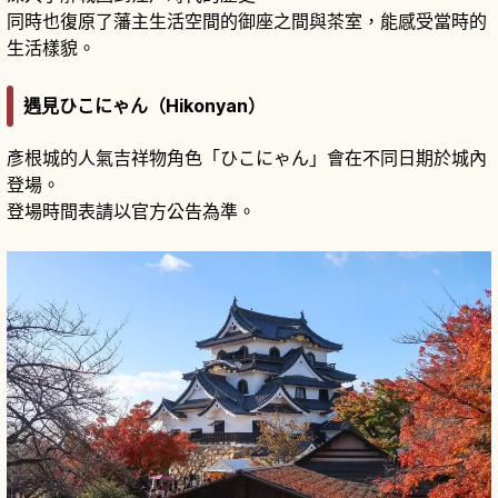
同時也復原了藩主生活空間的御座之間與茶室，能感受當時的
生活樣貌。
遇見ひこにゃん（Hikonyan）
彥根城的人氣吉祥物角色「ひこにゃん」會在不同日期於城內
登場。
登場時間表請以官方公告為準。