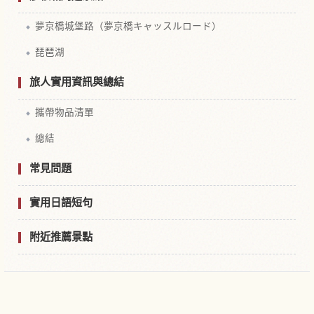
夢京橋城堡路（夢京橋キャッスルロード）
琵琶湖
旅人實用資訊與總結
攜帶物品清單
總結
常見問題
實用日語短句
附近推薦景點