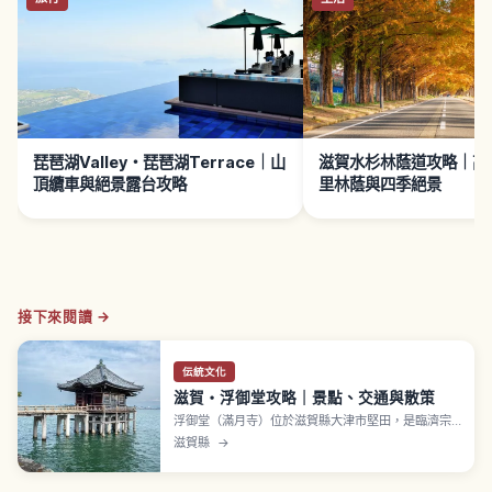
琵琶湖Valley・琵琶湖Terrace｜山
滋賀水杉林蔭道攻略｜高島
頂纜車與絕景露台攻略
里林蔭與四季絕景
接下來閱讀 →
伝統文化
滋賀・浮御堂攻略｜景點、交通與散策
浮御堂（滿月寺）位於滋賀縣大津市堅田，是臨濟宗
大德寺派寺院。平安時代長德年間（995〜999年）
滋賀縣
→
由源信創建，作為「近江八景」之「堅田的落雁」廣
為人知，松尾芭蕉等文人也曾吟詠。現觀音堂為昭和
12年（1937年）重建，安置聖觀音坐像（重要文化