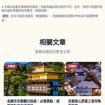
財）。參拜費300日圓。
※ 文章內容基於撰寫時的資訊，可能與當前情況有所不同。此外，我們不保證所發
佈內容的準確性和完整性，敬請諒解。
廣告
本文可能包含廣告（聯盟連結），透過連結完成預訂時本站可能獲得佣
金。
相關文章
查看同類別的更多文章
京都府
京都府
金閣寺京都觀光指南｜必看景點、庭
京都美山茅葺之里攻略｜