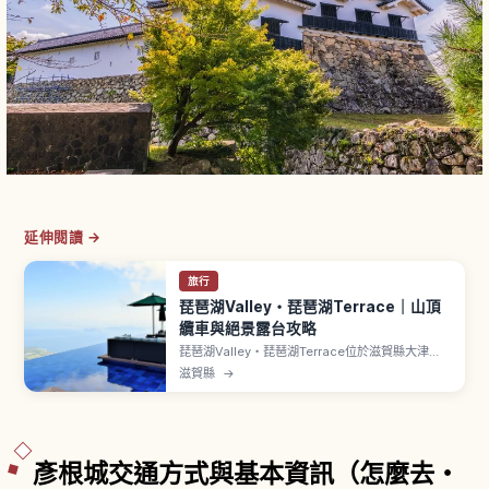
延伸閱讀 →
旅行
琵琶湖Valley・琵琶湖Terrace｜山頂
纜車與絕景露台攻略
琵琶湖Valley・琵琶湖Terrace位於滋賀縣大津
市，是橫跨打見山〜蓬萊山的山岳度假村。山頂纜
滋賀縣
→
車約5分鐘（每秒12公尺）。象徵設施包括The
Main、Grand Terrace、North
Terrace（Infinity Lounge）、蓬萊山山頂的Café
360。設施利用券成人5,000日圓。
彥根城交通方式與基本資訊（怎麼去・