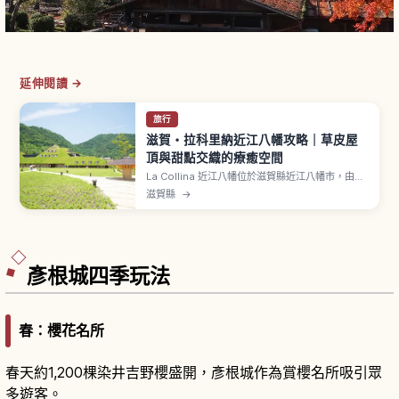
延伸閱讀 →
旅行
滋賀・拉科里納近江八幡攻略｜草皮屋
頂與甜點交織的療癒空間
La Collina 近江八幡位於滋賀縣近江八幡市，由老
字號和菓子店「TANEYA 集團」經營的體驗型旗艦
滋賀縣
→
設施。「La Collina」在義大利語中意為「丘
陵」。象徵草屋頂建築由建築師藤森照信設計，覆
滿綠草的屋頂會隨四季展現不同表情。「Baum
Factory」是 Club Harie 年輪蛋糕專門設施。
彥根城四季玩法
春：櫻花名所
春天約1,200棵染井吉野櫻盛開，彥根城作為賞櫻名所吸引眾
多遊客。