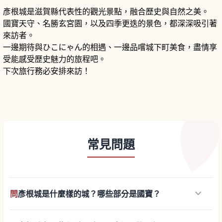
彥根城是滋賀縣代表性的觀光景點，融合歷史與自然之美。
國寶天守、名勝玄宮園，以及四季更迭的景色，都深深吸引著
來訪者。
一邊期待與ひこにゃん的相遇、一邊品嚐城下町美食，盡情享
受能感受歷史魅力的旅程吧。
下次旅行務必安排來訪！
常見問題
keyboard_arrow_down
問
彥根城是什麼樣的城？哪些部分是國寶？