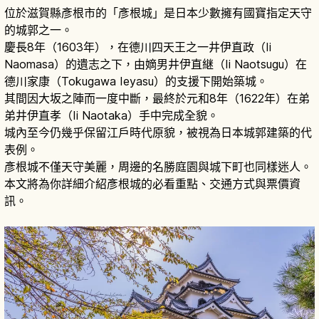
位於滋賀縣彥根市的「彥根城」是日本少數擁有國寶指定天守
的城郭之一。
慶長8年（1603年），在德川四天王之一井伊直政（Ii
Naomasa）的遺志之下，由嫡男井伊直継（Ii Naotsugu）在
德川家康（Tokugawa Ieyasu）的支援下開始築城。
其間因大坂之陣而一度中斷，最終於元和8年（1622年）在弟
弟井伊直孝（Ii Naotaka）手中完成全貌。
城內至今仍幾乎保留江戶時代原貌，被視為日本城郭建築的代
表例。
彥根城不僅天守美麗，周邊的名勝庭園與城下町也同樣迷人。
本文將為你詳細介紹彥根城的必看重點、交通方式與票價資
訊。