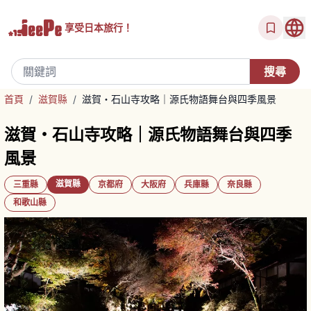
享受
日本旅行！
首頁
/
滋賀縣
/
滋賀・石山寺攻略｜源氏物語舞台與四季風景
滋賀・石山寺攻略｜源氏物語舞台與四季
風景
滋賀縣
三重縣
京都府
大阪府
兵庫縣
奈良縣
和歌山縣