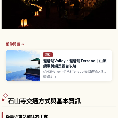
延伸閱讀 →
旅行
琵琶湖Valley・琵琶湖Terrace｜山頂
纜車與絕景露台攻略
琵琶湖Valley・琵琶湖Terrace位於滋賀縣大津
市，是橫跨打見山〜蓬萊山的山岳度假村。山頂纜
滋賀縣
→
車約5分鐘（每秒12公尺）。象徵設施包括The
Main、Grand Terrace、North
Terrace（Infinity Lounge）、蓬萊山山頂的Café
360。設施利用券成人5,000日圓。
石山寺交通方式與基本資訊
從最近車站前往石山寺