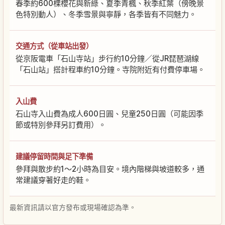
春季約600棵櫻花與新綠、夏季青楓、秋季紅葉（傍晚景
色特別動人）、冬季雪景與寧靜，各季皆有不同魅力。
交通方式（從車站出發）
從京阪電車「石山寺站」步行約10分鐘／從JR琵琶湖線
「石山站」搭計程車約10分鐘。寺院附近有付費停車場。
入山費
石山寺入山費為成人600日圓、兒童250日圓（可能因季
節或特別參拜另訂費用）。
建議停留時間與足下準備
參拜與散步約1〜2小時為目安。境內階梯與坡道較多，通
常建議穿著好走的鞋。
最新資訊請以官方發布或現場確認為準。