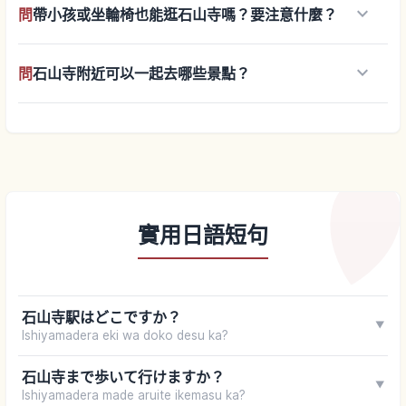
keyboard_arrow_down
問
帶小孩或坐輪椅也能逛石山寺嗎？要注意什麼？
keyboard_arrow_down
問
石山寺附近可以一起去哪些景點？
實用日語短句
石山寺駅はどこですか？
▼
Ishiyamadera eki wa doko desu ka?
石山寺まで歩いて行けますか？
▼
Ishiyamadera made aruite ikemasu ka?