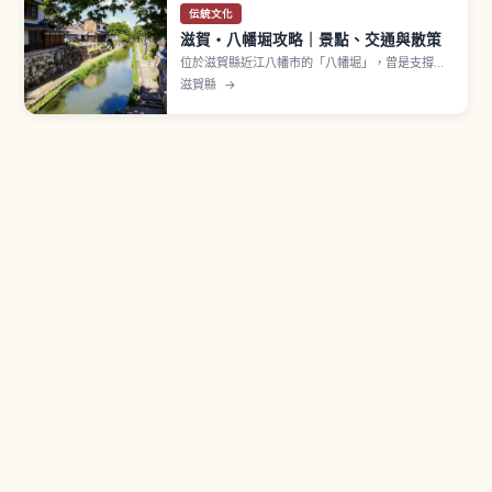
伝統文化
滋賀・八幡堀攻略｜景點、交通與散策
位於滋賀縣近江八幡市的「八幡堀」，曾是支撐近
江商人物流的重要水路，如今保留石砌河岸與町家
滋賀縣
→
建築，成為充滿懷舊氛圍的散步景點，也是時代劇
與電影的熱門拍攝地。文章將介紹前往方式、乘坐
遊船與徒步的推薦玩法、四季各異的運河風景，以
及可順道造訪的近江商人街區與觀光設施。