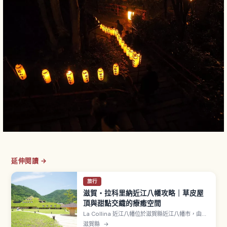
延伸閱讀 →
旅行
滋賀・拉科里納近江八幡攻略｜草皮屋
頂與甜點交織的療癒空間
La Collina 近江八幡位於滋賀縣近江八幡市，由老
字號和菓子店「TANEYA 集團」經營的體驗型旗艦
滋賀縣
→