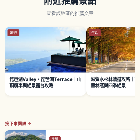
附近推薦景點
查看該地區的推薦文章
旅行
生活
琵琶湖Valley・琵琶湖Terrace｜山
滋賀水杉林蔭道攻略｜高島
頂纜車與絕景露台攻略
里林蔭與四季絕景
接下來閱讀 →
生活