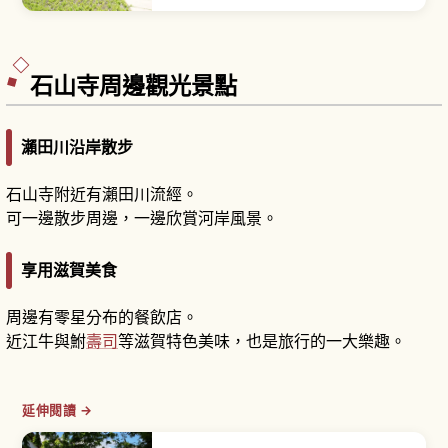
設施。「La Collina」在義大利語中意為「丘
陵」。象徵草屋頂建築由建築師藤森照信設計，覆
滿綠草的屋頂會隨四季展現不同表情。「Baum
Factory」是 Club Harie 年輪蛋糕專門設施。
石山寺周邊觀光景點
瀨田川沿岸散步
石山寺附近有瀨田川流經。
可一邊散步周邊，一邊欣賞河岸風景。
享用滋賀美食
周邊有零星分布的餐飲店。
近江牛與鮒
壽司
等滋賀特色美味，也是旅行的一大樂趣。
延伸閱讀 →