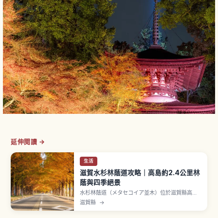
延伸閱讀 →
生活
滋賀水杉林蔭道攻略｜高島約2.4公里林
蔭與四季絕景
水杉林蔭道（メタセコイア並木）位於滋賀縣高島
市牧野町，是約2.4公里長、種有約500棵水杉的筆
滋賀縣
→
直林蔭大道，入選讀賣新聞社「新・日本街路樹百
景」。春季新綠、夏季濃蔭、秋季磚紅、冬季雪景