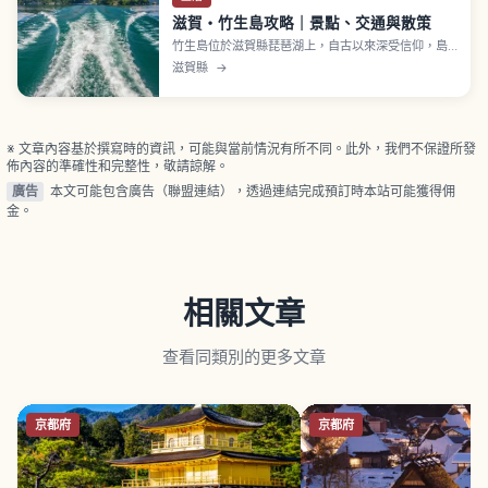
滋賀・竹生島攻略｜景點、交通與散策
竹生島位於滋賀縣琵琶湖上，自古以來深受信仰，島
上有寶嚴寺與都久夫須麻神社。可從長濱港、今津
滋賀縣
→
港、彥根港搭船前往。寶嚴寺相傳由僧人行基於神龜
元年（724年）開基，是西國三十三所第三十番札
所。「唐門」是相傳由豐國廟移築的國寶，「舟廊
下」連接兩寺社並指定重要文化財。
※ 文章內容基於撰寫時的資訊，可能與當前情況有所不同。此外，我們不保證所發
佈內容的準確性和完整性，敬請諒解。
廣告
本文可能包含廣告（聯盟連結），透過連結完成預訂時本站可能獲得佣
金。
相關文章
查看同類別的更多文章
京都府
京都府