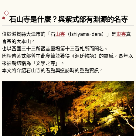
石山寺是什麼？與紫式部有淵源的名寺
位於滋賀縣大津市的「石
山寺
（Ishiyama-dera）」是
東寺
真
言宗的大本山。
也以西國三十三所觀音靈場第十三番札所而聞名。
因相傳紫式部曾在此參籠並獲得《源氏物語》的靈感，長年以
來被親切稱為「文學之寺」。
本文將介紹石山寺的看點與造訪時的重點資訊。