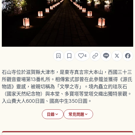
4
石山寺位於滋賀縣大津市，是東寺真言宗大本山，西國三十三
所觀音靈場第13番札所。相傳紫式部曾在此參籠並獲得《源氏
物語》靈感，被親切稱為「文學之寺」。境內矗立的珪灰石
（國家天然紀念物）與本堂、多寶塔等堂塔交織出獨特景觀。
入山費大人600日圓、國高中生350日圓。
目錄
常見問題