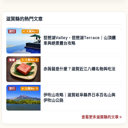
滋賀縣的熱門文章
旅行
人氣No.1
琵琶湖Valley・琵琶湖Terrace｜山頂纜
車與絕景露台攻略
餐廳
人氣No.2
赤蒟蒻是什麼？滋賀近江八幡名物與吃法
旅行
人氣No.3
伊吹山攻略｜滋賀岐阜縣界日本百名山與
伊吹山公路
查看更多滋賀縣的文章
→