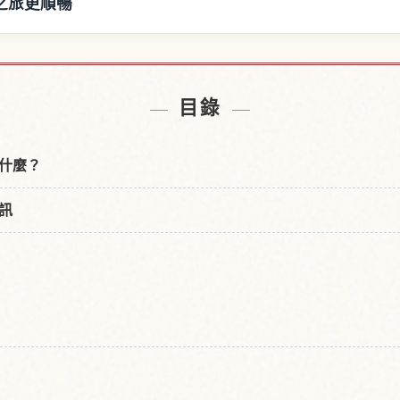
之旅更順暢
木，滋賀附近的飯店
尋找メタセコイア
↗
目錄
什麼？
訊