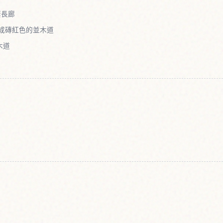
蔭長廊
染成磚紅色的並木道
木道