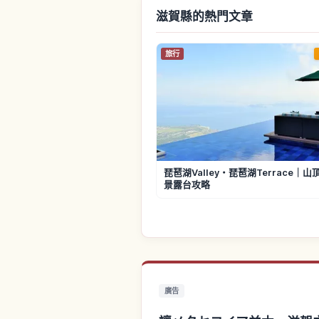
滋賀縣的熱門文章
旅行
琵琶湖Valley・琵琶湖Terrace｜
景露台攻略
廣告