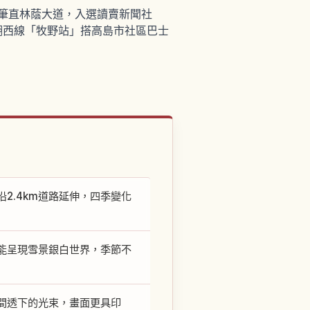
的筆直林蔭大道，入選讀賣新聞社
湖西線「牧野站」搭高島市社區巴士
2.4km道路延伸，四季變化
能呈現雪景銀白世界，季節不
間透下的光束，畫面更具印