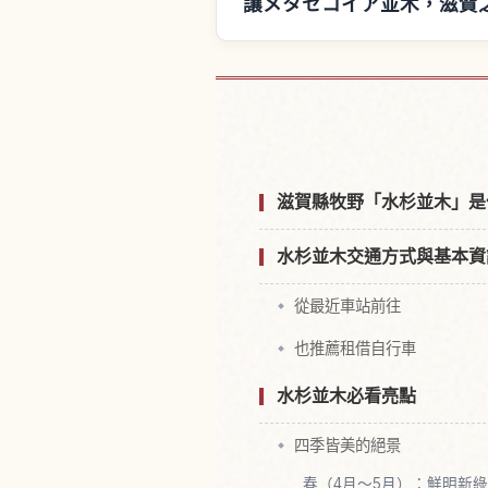
讓メタセコイア並木，滋賀
尋找メタセコイア並
滋賀縣牧野「水杉並木」是
水杉並木交通方式與基本資
從最近車站前往
也推薦租借自行車
水杉並木必看亮點
四季皆美的絕景
春（4月～5月）：鮮明新綠