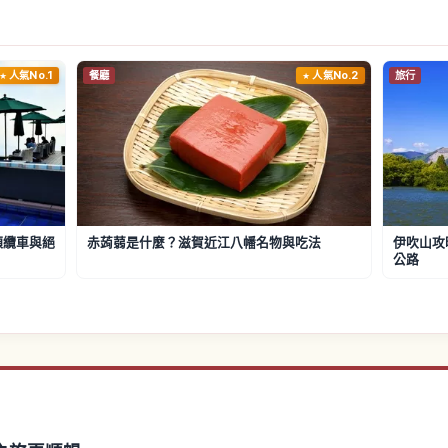
人氣No.1
餐廳
人氣No.2
旅行
山頂纜車與絕
赤蒟蒻是什麼？滋賀近江八幡名物與吃法
伊吹山攻
公路