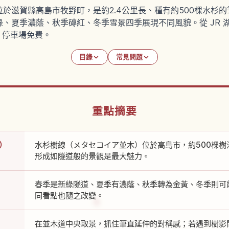
於滋賀縣高島市牧野町，是約2.4公里長、種有約500棵水杉
、夏季濃蔭、秋季磚紅、冬季雪景四季展現不同風貌。從 JR 
達，停車場免費。
目錄
常見問題
重點摘要
）
水杉樹線（メタセコイア並木）位於高島市，約500棵樹沿
形成如隧道般的景觀是最大魅力。
春季是新綠隧道、夏季有濃蔭、秋季轉為金黃、冬季則可
同看點也隨之改變。
在並木道中央取景，抓住筆直延伸的對稱感；若遇到樹影