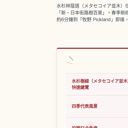
水杉林蔭道（メタセコイア並木）位
「新・日本街路樹百景」。春季新綠
約6分鐘到「牧野 Pickland」即
水杉樹線（メタセコイア並木
快速總覽
四季代表風景