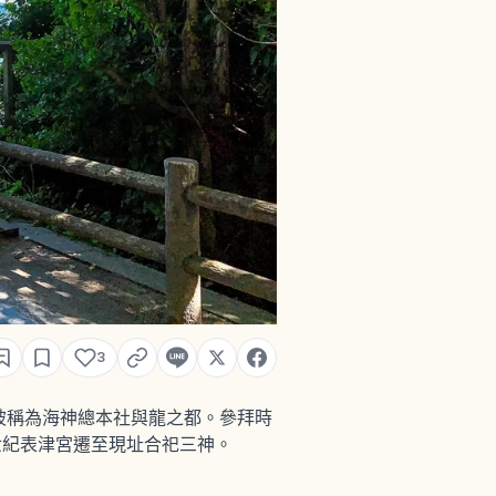
3
被稱為海神總本社與龍之都。參拜時
至4世紀表津宮遷至現址合祀三神。