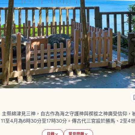
，主祭綿津見三神，自古作為海之守護神與禊祓之神廣受信仰，
分、11至4月為6時30分至17時30分。傳古代三宮設於勝馬、2
目錄
常見問題