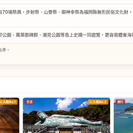
有70場祭典，步射祭、山譽祭、御神幸祭為福岡縣無形民俗文化財
印公園、萬葉歌碑群、潮見公園等島上史蹟一同遊覽，更容易體會海
為準。
人氣No.1
生活
人氣No.2
旅行