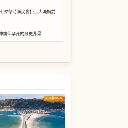
。七夕祭時漁民會掛上大漁旗前
神信仰孕育的歷史背景
人氣No.3