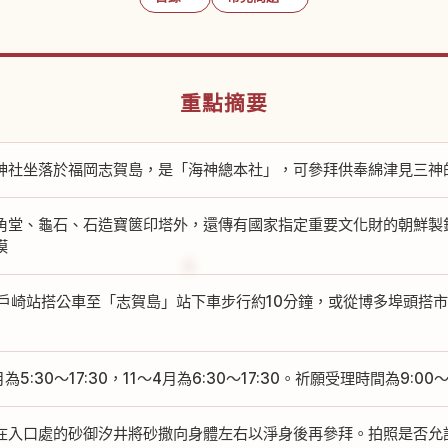
重點摘要
神社坐落於福岡志賀島，是「海神總本社」，可參拜供奉綿津見三神
角堂、龜石、石造寶篋印塔外，還傳有國家指定重要文化財的朝鮮製
模
西戶崎站搭公車至「志賀島」站下車步行約10分鐘，或從博多埠頭搭市
月為5:30～17:30，11～4月為6:30～17:30。祈願受理時間為9:00～1
在入口處的砂御汐井將砂撒向身體左右以淨身後再參拜。拍照是否允