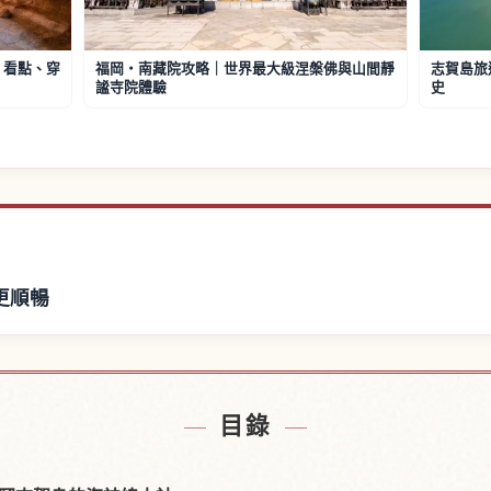
：看點、穿
福岡・南藏院攻略｜世界最大級涅槃佛與山間靜
志賀島旅
謐寺院體驗
史
更順暢
福岡市附近的飯店
尋找志賀海神社
↗
目錄