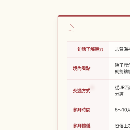
一句話了解魅力
志賀海
除了鹿
境內看點
銅劍鑄
從JR
交通方式
分鐘
參拜時間
5～10
參拜禮儀
習俗上