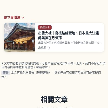
接下來閱讀 →
伝統文化
出雲大社｜島根結緣聖地、日本最大注連
繩與神在月參拜
出雲大社位於島根縣出雲市，供奉結緣之神大國主大
神，是日本最古老等級的神社之一。神樂殿日本最大
島根縣
→
級的大注連繩約13.6公尺、5.2噸，國寶本殿、舊曆10
月全國八百萬神明聚集的「神在月」是必看亮點。獨
特「二拜四拍手一拜」參拜、御守選擇與從出雲市站
交通資訊。
※ 文章內容基於撰寫時的資訊，可能與當前情況有所不同。此外，我們不保證所發
佈內容的準確性和完整性，敬請諒解。
廣告
本文可能包含廣告（聯盟連結），透過連結完成預訂時本站可能獲得佣
金。
相關文章