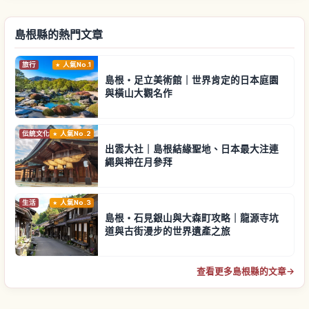
島根縣的熱門文章
旅行
人氣No.1
島根・足立美術館｜世界肯定的日本庭園
與橫山大觀名作
伝統文化
人氣No.2
出雲大社｜島根結緣聖地、日本最大注連
繩與神在月參拜
生活
人氣No.3
島根・石見銀山與大森町攻略｜龍源寺坑
道與古街漫步的世界遺產之旅
查看更多島根縣的文章
→