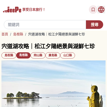
享受
日本旅行！
首頁
/
島根縣
/
宍道湖攻略｜松江夕陽絕景與湖鮮七珍
宍道湖攻略｜松江夕陽絕景與湖鮮七珍
島根縣
鳥取縣
岡山縣
廣島縣
山口縣