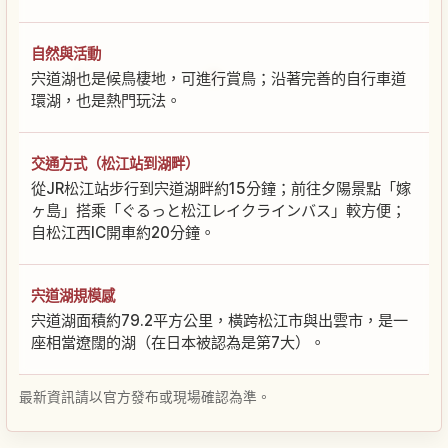
自然與活動
宍道湖也是候鳥棲地，可進行賞鳥；沿著完善的自行車道
環湖，也是熱門玩法。
交通方式（松江站到湖畔）
從JR松江站步行到宍道湖畔約15分鐘；前往夕陽景點「嫁
ヶ島」搭乘「ぐるっと松江レイクラインバス」較方便；
自松江西IC開車約20分鐘。
宍道湖規模感
宍道湖面積約79.2平方公里，橫跨松江市與出雲市，是一
座相當遼闊的湖（在日本被認為是第7大）。
最新資訊請以官方發布或現場確認為準。