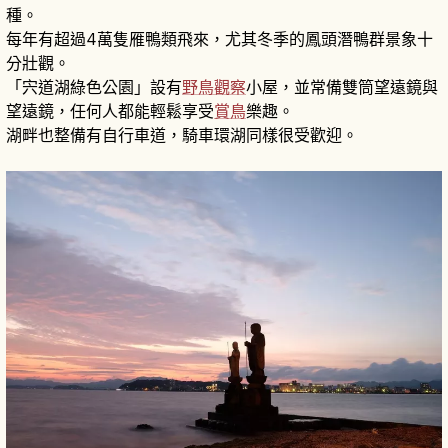
種。
每年有超過4萬隻雁鴨類飛來，尤其冬季的鳳頭潛鴨群景象十
分壯觀。
「宍道湖綠色公園」設有
野鳥觀察
小屋，並常備雙筒望遠鏡與
望遠鏡，任何人都能輕鬆享受
賞鳥
樂趣。
湖畔也整備有自行車道，騎車環湖同樣很受歡迎。