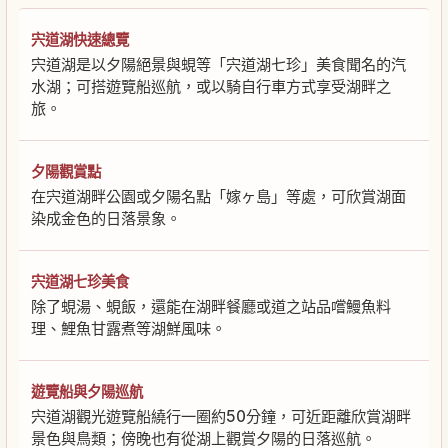
宍道湖快速總覽
宍道湖是以夕陽絕景與蜆等「宍道湖七珍」美食聞名的汽
水湖；可搭遊覽船巡航，或以騎自行車方式享受湖畔之
旅。
夕陽觀賞點
在宍道湖畔公園或夕陽名點「嫁ヶ島」等處，可欣賞湖面
染成金色的日落景象。
宍道湖七珍美食
除了蜆湯、蜆飯，還能在湖畔餐廳或道之站品嚐鰻魚料
理、鯉魚甘露煮等湖鮮風味。
遊覽船與夕陽巡航
宍道湖觀光遊覽船繞行一圈約50分鐘，可近距離欣賞湖畔
景色與鳥類；傍晚也有從湖上觀賞夕陽的日落巡航。