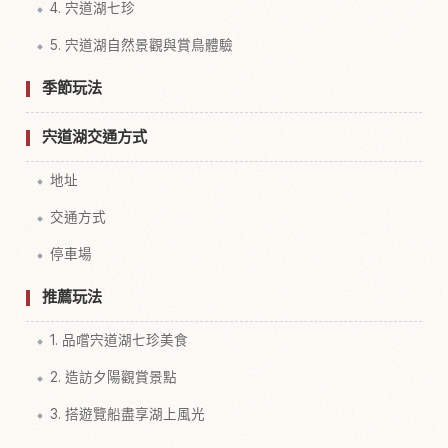
4. 宍道湖七珍
5. 宍道湖自然景觀與賞鳥體驗
季節玩法
宍道湖交通方式
地址
交通方式
停車場
推薦玩法
1. 品嚐宍道湖七珍美食
2. 造訪夕陽觀賞景點
3. 搭遊覽船盡享湖上風光