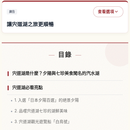
查看選項
廣告
讓宍道湖之旅更順暢
尋找宍道湖附近的飯店
↗
目錄
尋找宍道湖的體驗
↗
宍道湖是什麼？夕陽與七珍美食聞名的汽水湖
宍道湖必看亮點
1. 入選「日本夕陽百選」的絕景夕陽
2. 品嚐宍道湖七珍的湖鮮美味
3. 宍道湖觀光遊覽船「白鳥號」