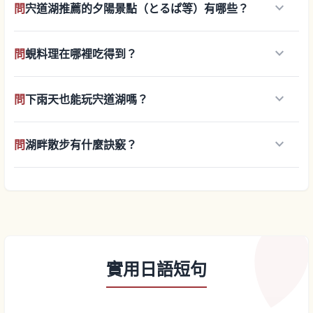
keyboard_arrow_down
問
宍道湖推薦的夕陽景點（とるぱ等）有哪些？
keyboard_arrow_down
問
蜆料理在哪裡吃得到？
keyboard_arrow_down
問
下雨天也能玩宍道湖嗎？
keyboard_arrow_down
問
湖畔散步有什麼訣竅？
實用日語短句