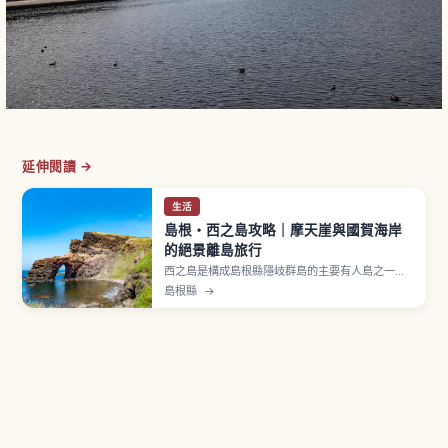
延伸閱讀 →
生活
島根・西之島攻略｜摩天崖與國賀海岸
的絕景離島旅行
西之島是構成島根縣隱岐群島的主要有人島之一，
屬於島前區域。隱岐群島已被認定為 UNESCO 世
島根縣
→
界地質公園。代表性觀光景點「摩天崖」是海拔
257公尺的大斷崖，由海蝕作用形成、近乎垂直，
崖頂是一整片牧草地放牧牛馬。「國賀海岸」綿延
約7公里，被指定為國家名勝及天然紀念物。