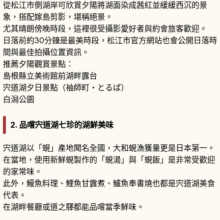
從松江市側湖岸可欣賞夕陽將湖面染成茜紅並緩緩西沉的景
象，搭配嫁島剪影，堪稱絕景。
尤其晴朗傍晚時段，這裡很受攝影愛好者與約會旅客歡迎。
日落前約30分鐘是最美時段，松江市官方網站也會公開日落時
間與最佳拍攝位置資訊。
推薦夕陽觀賞景點：
島根縣立美術館前湖畔露台
宍道湖夕日景點（袖師町・とるぱ）
白潟公園
2. 品嚐宍道湖七珍的湖鮮美味
宍道湖以「蜆」產地聞名全國，大和蜆漁獲量更是日本第一。
在當地，使用新鮮蜆製作的「蜆湯」與「蜆飯」是非常受歡迎
的家常味。
此外，鰻魚料理、鯉魚甘露煮、鱸魚奉書燒也都是宍道湖美食
代表。
在湖畔餐廳或道之驛都能品嚐當季鮮味。