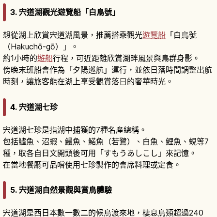
3. 宍道湖觀光遊覽船「白鳥號」
想從湖上欣賞宍道湖風景，推薦搭乘觀光
遊覽船
「白鳥號
（Hakuchō-gō）」。
約1小時的
遊船
行程，可近距離欣賞湖畔風景與鳥群身影。
傍晚末班船會作為「夕陽巡航」運行，並依日落時間調整出航
時刻，讓旅客能在湖上享受觀賞落日的奢華時光。
4. 宍道湖七珍
宍道湖七珍是指湖中捕獲的7種名產總稱。
包括鱸魚、沼蝦、鰻魚、鰙魚（若鷺）、白魚、鯉魚、蜆等7
種，取各自日文開頭後可用「すもうあしこし」來記憶。
在當地餐廳可品嚐使用七珍製作的會席料理或定食。
5. 宍道湖自然景觀與賞鳥體驗
宍道湖是西日本數一數二的候鳥渡來地，棲息鳥類超過240