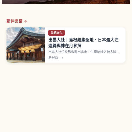
延伸閱讀 →
伝統文化
出雲大社｜島根結緣聖地、日本最大注
連繩與神在月參拜
出雲大社位於島根縣出雲市，供奉結緣之神大國主
大神，是日本最古老等級的神社之一。神樂殿日本
島根縣
→
最大級的大注連繩約13.6公尺、5.2噸，國寶本殿、
舊曆10月全國八百萬神明聚集的「神在月」是必看
亮點。獨特「二拜四拍手一拜」參拜、御守選擇與
從出雲市站交通資訊。