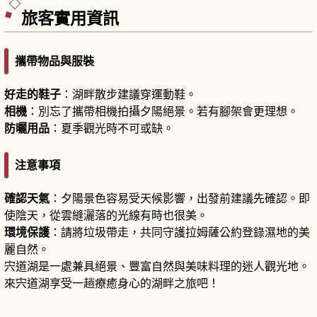
旅客實用資訊
攜帶物品與服裝
好走的鞋子
：湖畔散步建議穿運動鞋。
相機
：別忘了攜帶相機拍攝夕陽絕景。若有腳架會更理想。
防曬用品
：夏季觀光時不可或缺。
注意事項
確認天氣
：夕陽景色容易受天候影響，出發前建議先確認。即
使陰天，從雲縫灑落的光線有時也很美。
環境保護
：請將垃圾帶走，共同守護拉姆薩公約登錄濕地的美
麗自然。
宍道湖是一處兼具絕景、豐富自然與美味料理的迷人觀光地。
來宍道湖享受一趟療癒身心的湖畔之旅吧！