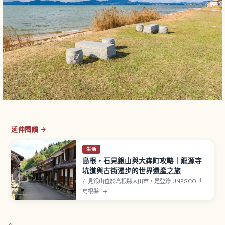
延伸閱讀 →
生活
島根・石見銀山與大森町攻略｜龍源寺
坑道與古街漫步的世界遺產之旅
石見銀山位於島根縣大田市，是登錄 UNESCO 世
界文化遺產的銀礦遺跡。其中心「大森町街景」保
島根縣
→
留江戶時代武家屋敷與商家建築，石州瓦紅色屋頂
與白牆風情十足。「龍源寺間步」是江戶時代中期
開發的代官所直營坑道，全長約600公尺，目前對
外開放157公尺，門票高校以上500日圓。