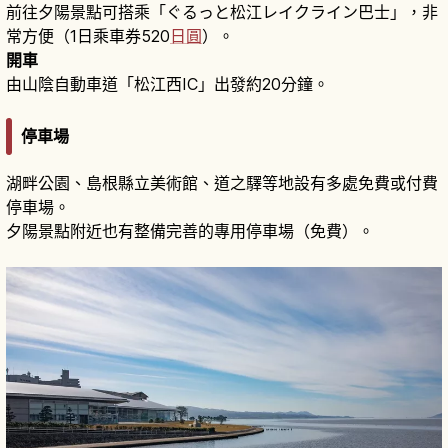
前往夕陽景點可搭乘「ぐるっと松江レイクライン巴士」，非
常方便（1日乘車券520
日圓
）。
開車
由山陰自動車道「松江西IC」出發約20分鐘。
停車場
湖畔公園、島根縣立美術館、道之驛等地設有多處免費或付費
停車場。
夕陽景點附近也有整備完善的專用停車場（免費）。