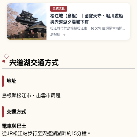
伝統文化
松江城（島根）｜國寶天守、堀川遊船
與宍道湖夕陽城下町
松江城位於島根縣松江市，1607年由堀尾吉晴開始
築城、1611年完工，是日本現存12天守之一，天守
島根縣
→
為國寶。又稱「千鳥城」，黑色下見板張外觀厚
重，4重5層地下1層、含石垣高約30公尺。最上
「天狗之間」可眺望宍道湖夕陽，登閣費成人800
日圓、小中學生400日圓，賞櫻名所100選。
宍道湖交通方式
地址
島根縣松江市・出雲市周邊
交通方式
電車與巴士
從JR松江站步行至宍道湖湖畔約15分鐘。