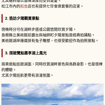
尤其蜆料理以滋味深厚而受到喜愛。
松江市內的
和食
店也有提供七珍會席套餐的店家。
2. 造訪夕陽觀賞景點
傍晚時分可在湖畔步道或公園悠閒欣賞夕陽。
島根縣立美術館前露台與袖師町夕陽景點是經典拍攝點。
美術館湖岸邊還排有兔子雕塑，也很受歡迎作為拍照景點。
3. 搭遊覽船盡享湖上風光
搭乘遊船巡遊湖面，同時欣賞湖畔景色與鳥群身影，也是很棒
的體驗。
尤其夕陽巡航更帶有浪漫氛圍。