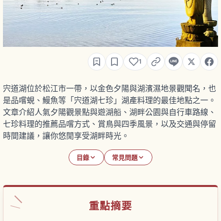
1
宍道湖位於松江市一帶，以金色夕陽與湖濱濕地景觀聞名，也
是品嚐蜆、鰻魚等「宍道湖七珍」湖產料理的最佳地點之一。
文章介紹人氣夕陽觀景點與遊湖船、湖畔公園與自行車路線、
七珍料理的推薦品嚐方式、賞鳥與四季風景，以及交通與停留
時間建議，讓你悠閒享受湖畔時光。
目錄
常見問題
重點摘要