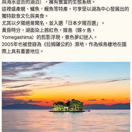
與海水混合的湖泊），擁有豐富的生態系統。
這裡盛產蜆、鱸魚、鰻魚等特產，可享受以湖為中心發展出的
獨特飲食文化與美食。
尤其以夕陽絕景聞名，並入選「日本夕陽百選」。
黃昏時分，湖面染上茜紅色，嫁島（嫁ヶ島，
Yomegashima）的剪影浮現，景色夢幻迷人。
2005年也被登錄為《拉姆薩公約》濕地，作為候鳥棲地在國
際上具有重要地位。