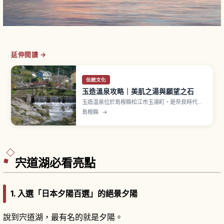
延伸閱讀 →
伝統文化
玉造溫泉攻略｜美肌之湯與願望之石
玉造溫泉位於島根縣松江市玉湯町，是奈良時代
《出雲國風土記》也有記載的歷史溫泉地，擁有約
島根縣
→
1,300年歷史，曾被讚為「泡一次皮膚滑嫩，泡兩
次百病痊癒」、被稱「神之湯」。泉質為鈉・鈣－
硫酸鹽・氯化物泉（弱鹼性），是日本數一數二
「美肌之湯」。玉作湯神社「叶い石」與祈願石。
宍道湖必看亮點
1. 入選「日本夕陽百選」的絕景夕陽
說到宍道湖，最有名的就是夕陽。