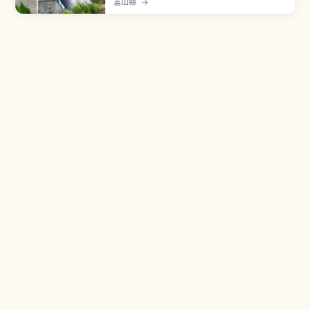
富山縣
→
公尺，1956年動工、1963年完工，由關西電力建
造。立山黑部阿爾卑斯路線亮點之一。每年6月下旬
〜10月中旬觀光放水每秒可能超過10噸。從黑部水
壩站攀登220階地下樓梯可達水壩展望台。