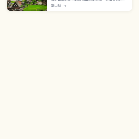
「白川鄉・五箇山合掌造聚落」構成資產。陡峭茅
富山縣
→
草屋頂的合掌造民家錯落分布，多數建於江戶時代
末期至明治時代。「相倉民俗館」可了解當地歷史
與產業。傳統文化「こきりこ節」「麥屋節」民謠
至今傳承。停車費1,000日圓。