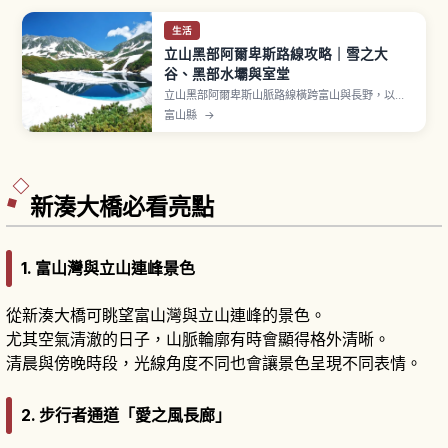
生活
立山黑部阿爾卑斯路線攻略｜雪之大
谷、黑部水壩與室堂
立山黑部阿爾卑斯山脈路線橫跨富山與長野，以雪
之大谷、室堂高原與黑部水壩等景點聞名，是想體
富山縣
→
驗日本高山風光不可錯過的路線。文章介紹通行期
間與票券種類、各段交通工具銜接方式、沿途必停
景點與輕鬆步道，並提供高山天氣下的穿著與行李
建議，幫助你規畫充實的一日或兩日行程。
新湊大橋必看亮點
1. 富山灣與立山連峰景色
從新湊大橋可眺望富山灣與立山連峰的景色。
尤其空氣清澈的日子，山脈輪廓有時會顯得格外清晰。
清晨與傍晚時段，光線角度不同也會讓景色呈現不同表情。
2. 步行者通道「愛之風長廊」