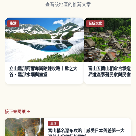
查看該地區的推薦文章
生活
伝統文化
立山黑部阿爾卑斯路線攻略｜雪之大
富山五箇山相倉合掌造聚
谷、黑部水壩與室堂
界遺產茅葺民家與民宿體
接下來閱讀 →
生活
富山稱名瀑布攻略｜感受日本落差第一大