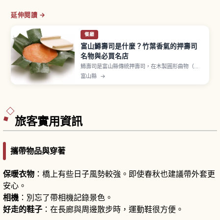
延伸閱讀 →
餐廳
富山鱒壽司是什麼？竹葉香氣的押壽司
名物與必買名店
鱒壽司是富山縣傳統押壽司，在木製圓形曲物（わ
っぱ）中鋪上竹葉，將醃漬過的櫻鱒切片與醋飯層
富山縣
→
層疊放壓緊成形。相傳起源於享保年間（約1717
年），在富山藩製作並作為獻給將軍家貢品，後改
以春季溯上神通川的櫻鱒為材料，大正時代起作為
車站便當販售並廣為人知。
旅客實用資訊
攜帶物品與穿著
保暖衣物
：橋上有些日子風勢較強。即使春秋也建議帶外套更
安心。
相機
：別忘了帶相機記錄景色。
好走的鞋子
：在長廊與周邊散步時，運動鞋很方便。