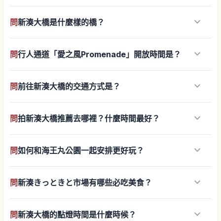
keyboard_arrow_down
問
新湊大橋是什麼樣的橋？
keyboard_arrow_down
問
行人通道「愛之風Promenade」開放時間是？
keyboard_arrow_down
問
前往新湊大橋的交通方式是？
keyboard_arrow_down
問
拍新湊大橋推薦去哪裡？什麼時間最好？
keyboard_arrow_down
問
如何和海王丸公園一起安排更好玩？
keyboard_arrow_down
問
新湊きっときと市場有哪些必吃美食？
keyboard_arrow_down
問
新湊大橋的點燈時間是什麼時候？