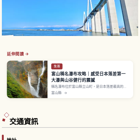
延伸閱讀 →
生活
富山稱名瀑布攻略｜感受日本落差第一
大瀑與山谷健行的震撼
稱名瀑布位於富山縣立山町，是日本落差最高的瀑
布，高達350公尺，春季雪融時還有期間限定的
富山縣
→
「榛之木瀑布」一同奔流。文章將介紹通往瀑布的
散步路線、四季不同的景色重點、從富山與立山車
站出發的交通方式，以及建議的服裝與停留時間，
適合喜歡大自然與拍照的旅人安排一日小旅行。
交通資訊