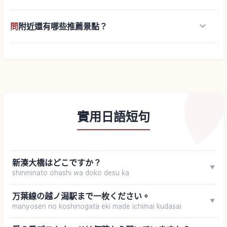
keyboard_arrow_down
問
附近還有哪些推薦景點？
實用日語短句
新湊大橋はどこですか？
▼
shinminato ohashi wa doko desu ka
万葉線の越ノ潟駅まで一枚ください。
▼
manyosen no koshinogata eki made ichimai kudasai