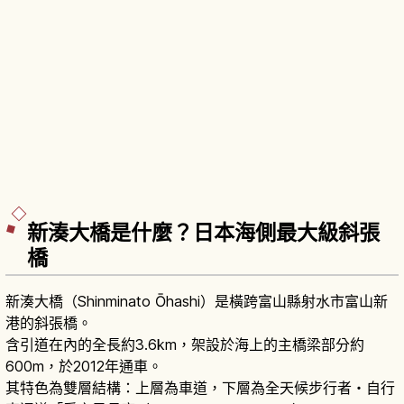
新湊大橋是什麼？日本海側最大級斜張
橋
新湊大橋（Shinminato Ōhashi）是橫跨富山縣射水市富山新
港的斜張橋。
含引道在內的全長約3.6km，架設於海上的主橋梁部分約
600m，於2012年通車。
其特色為雙層結構：上層為車道，下層為全天候步行者・自行