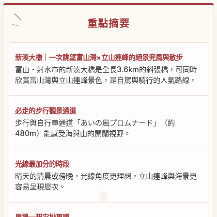
重點摘要
新湊大橋｜一次眺望富山灣×立山連峰的絕景兜風與散步
富山・射水市的新湊大橋是全長3.6km的斜張橋，可同時
欣賞富山灣與立山連峰景色，是自駕與騎行的人氣路線。
必走的步行觀景通道
步行與自行車通道「あいの風プロムナード」（約
480m）能感受海與山的開闊視野。
光線最加分的時段
晴天的清晨或傍晚，光線角度更理想，立山連峰與海景更
容易呈現層次。