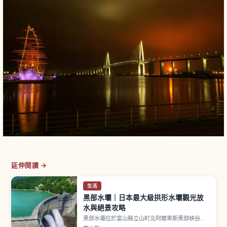
延伸閱讀 →
生活
黑部水壩｜日本最大級拱形水壩觀光放
水與絕景攻略
黑部水壩位於富山縣立山町北阿爾卑斯黑部峽谷，
海拔約1,454公尺。堤高186公尺、壩頂長度492