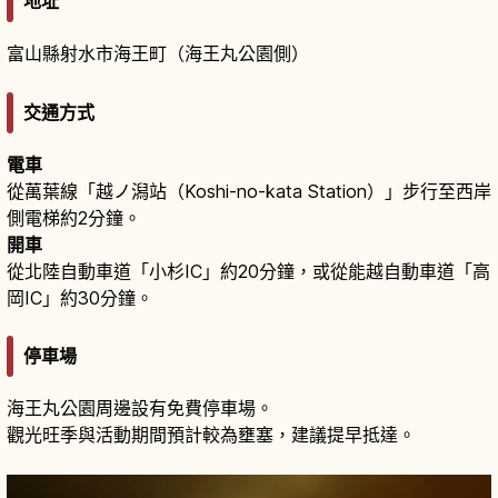
地址
富山縣射水市海王町（海王丸公園側）
交通方式
電車
從萬葉線「越ノ潟站（Koshi-no-kata Station）」步行至西岸
側電梯約2分鐘。
開車
從北陸自動車道「小杉IC」約20分鐘，或從能越自動車道「高
岡IC」約30分鐘。
停車場
海王丸公園周邊設有免費停車場。
觀光旺季與活動期間預計較為壅塞，建議提早抵達。