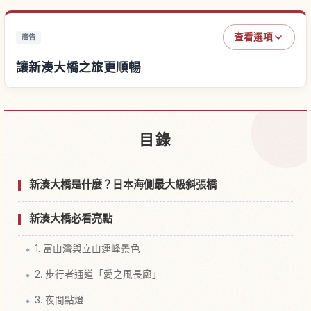
查看選項
廣告
讓新湊大橋之旅更順暢
尋找新湊大橋附近的飯店
↗
目錄
尋找新湊大橋的體驗
↗
新湊大橋是什麼？日本海側最大級斜張橋
新湊大橋必看亮點
1. 富山灣與立山連峰景色
2. 步行者通道「愛之風長廊」
3. 夜間點燈