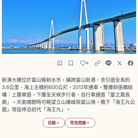
4
新湊大橋位於富山縣射水市，橫跨富山新港，含引道全長約
3.6公里、海上主橋約600公尺，2012年通車。雙層斜張橋結
構：上層車道、下層全天候步行者・自行車通道「愛之風長
廊」。天氣晴朗時可眺望立山連峰與富山灣。橋下「海王丸公
園」常設停泊初代「海王丸」。
目錄
常見問題