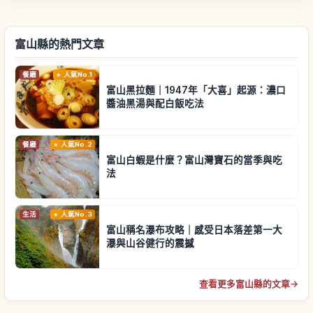
富山縣的熱門文章
餐廳
人氣No.1
富山黑拉麵｜1947年「大喜」起源：濃口
醬油黑湯與配白飯吃法
餐廳
人氣No.2
富山白蝦是什麼？富山灣寶石的當季與吃
法
生活
人氣No.3
富山稱名瀑布攻略｜感受日本落差第一大
瀑與山谷健行的震撼
查看更多富山縣的文章
→