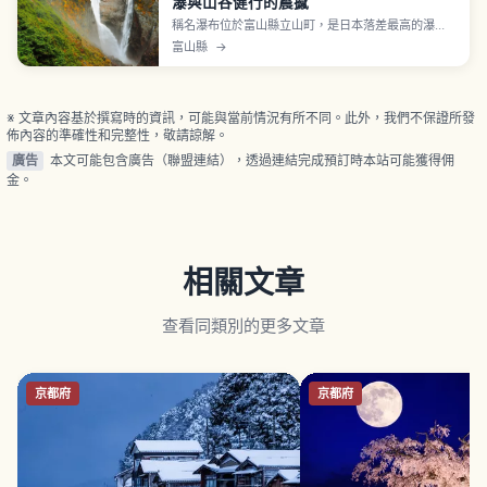
瀑與山谷健行的震撼
稱名瀑布位於富山縣立山町，是日本落差最高的瀑
布，高達350公尺，春季雪融時還有期間限定的「榛
富山縣
→
之木瀑布」一同奔流。文章將介紹通往瀑布的散步路
線、四季不同的景色重點、從富山與立山車站出發的
交通方式，以及建議的服裝與停留時間，適合喜歡大
自然與拍照的旅人安排一日小旅行。
※ 文章內容基於撰寫時的資訊，可能與當前情況有所不同。此外，我們不保證所發
佈內容的準確性和完整性，敬請諒解。
廣告
本文可能包含廣告（聯盟連結），透過連結完成預訂時本站可能獲得佣
金。
相關文章
查看同類別的更多文章
京都府
京都府