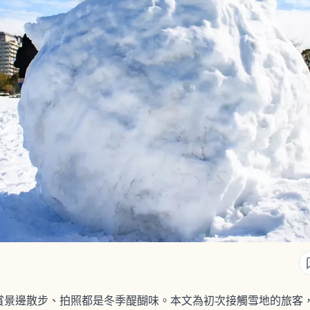
賞景邊散步、拍照都是冬季醍醐味。本文為初次接觸雪地的旅客