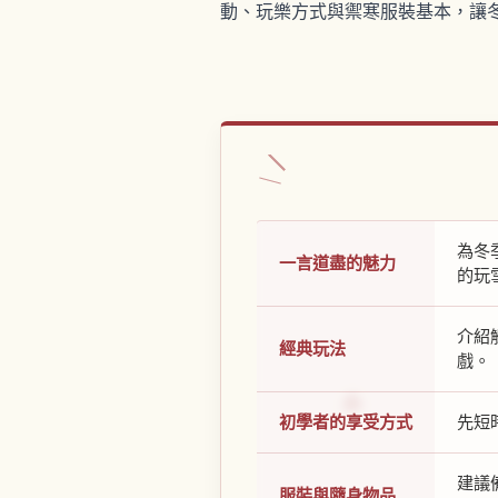
動、玩樂方式與禦寒服裝基本，讓
為冬
一言道盡的魅力
的玩
介紹
經典玩法
戲。
初學者的享受方式
先短
建議
服裝與隨身物品