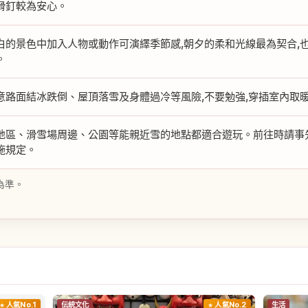
滑釘較為安心。
白的景色中加入人物或動作可演繹季節感,朝夕的柔和光線最為契合,
。
意路面結冰跌倒、屋頂落雪及身體過冷等風險,不要勉強,穿插室內取
地區、滑雪場周邊、公園等能親近雪的地點都適合遊玩。前往時請事
施規定。
為準。
人氣No.1
伝統文化
人氣No.2
生活