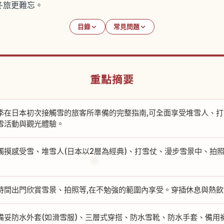
冬旅更難忘。
目錄
常見問題
重點摘要
季在日本初次接觸雪的旅客所準備的完整指南,可全面享受堆雪人、
雪活動與觀光體驗。
觸摸感受雪、堆雪人(日本以2層為經典)、打雪仗、漫步雪景中、拍
時間出門欣賞雪景、拍照等,在不勉強的範圍內享受。穿插休息與熱飲
備妥防水外套(如滑雪服)、三層式穿搭、防水雪靴、防水手套、備用