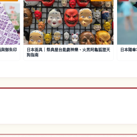
儀與御朱印
日本面具｜祭典屋台能劇神樂、火男阿龜狐狸天
日本陽傘
狗指南