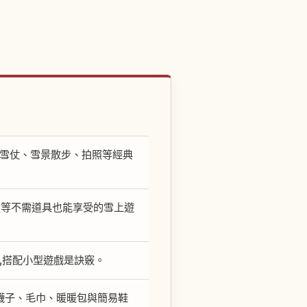
打雪仗、雪景散步、拍照等經典
照等不需道具也能享受的雪上遊
,搭配小型遊戲是訣竅。
襪子、毛巾、暖暖包與簡易鞋