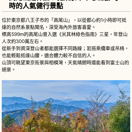
時的人氣健行景點
位於東京都八王子市的「高尾山」，以從都心約1小時即可抵
達的自然系景點聞名，深受海內外旅客喜愛。
標高599m的高尾山曾入選《米其林綠色指南》三星，年登山
人次約300萬左右。
從新手到資深登山者都能選擇不同路線；若搭乘纜車或吊椅，
也能輕鬆抵達山腰，適合體力較不自信的人。
山頂可眺望東京街景與相模灣，天氣晴朗時還能看到富士山的
絕景。