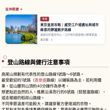
延伸閱讀 →
生活
東京皇居攻略｜感受江戶城遺址與城市
綠意的靜謐散步路線
皇居位於東京中心，江戶時代曾是德川將軍家居城
「江戶城」，明治維新後於1869年（明治2年）成
東京都
→
為天皇居所。從 JR 東京站丸之內北口步行到大手
門約15分鐘。「皇居東御苑」面積約21公頃自昭和
43年（1968年）對外開放。「二重橋」是經典拍
照點，繞行皇居一圈約5公里慢跑路線。
登山路線與健行注意事項
高尾山規劃有代表性的登山路線1號路〜6號路。
最受歡迎的1號路（
表參道
路線）以鋪裝路為主，若利用纜
車，從山腰到山頂約40分鐘作為參考。
想更貼近自然的人，推薦沿溪而行的6號路（琵琶瀧路線），
或走稜線的稻荷山路線。
不同季節溫差可能較大，建議穿著方便增減的衣物。
尤其秋末到冬季請準備保暖外套；夏季則務必攜帶足夠飲水。