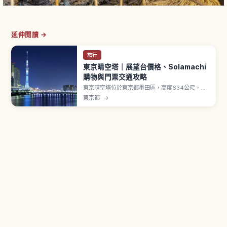
延伸閱讀 →
旅行
東京晴空塔｜展望台價格、Solamachi
購物與門票交通攻略
東京晴空塔位於東京都墨田區，高度634公尺，是
世界最大級的自立式電波塔之一，2012年開幕。
東京都
→
「天望甲板」位於地上350公尺。「天望回廊」位
於地上450公尺，最高到達點「SORA-KARA
POINT」地上約451.2公尺。「Tokyo
Solamachi」集結300間以上店鋪。天望甲板成人
平日2,400日圓。