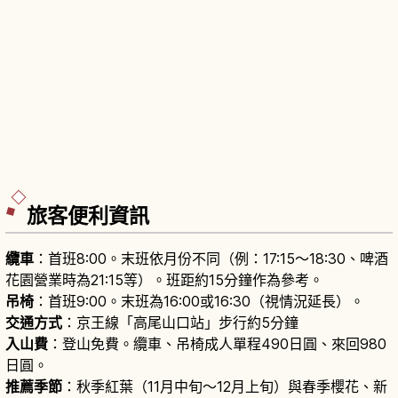
旅客便利資訊
纜車
：首班8:00。末班依月份不同（例：17:15〜18:30、啤酒
花園營業時為21:15等）。班距約15分鐘作為參考。
吊椅
：首班9:00。末班為16:00或16:30（視情況延長）。
交通方式
：京王線「高尾山口站」步行約5分鐘
入山費
：登山免費。纜車、吊椅成人單程490日圓、來回980
日圓。
推薦季節
：秋季紅葉（11月中旬〜12月上旬）與春季櫻花、新