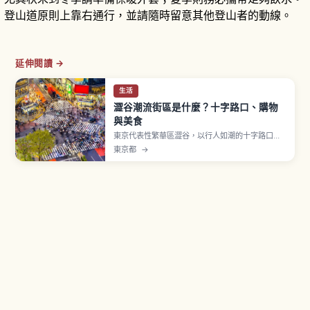
登山道原則上靠右通行，並請隨時留意其他登山者的動線。
延伸閱讀 →
生活
澀谷潮流街區是什麼？十字路口、購物
與美食
東京代表性繁華區澀谷，以行人如潮的十字路口、
忠犬八公像、SHIBUYA109 以及 MIYASHITA
東京都
→
PARK 等地標聞名。文章介紹澀谷車站周邊的主要
景點、購物商場與美食聚集地，教你拍出夜景美
照、體驗年輕人次文化，並提供交通資訊與適合東
京初訪者的散步路線。