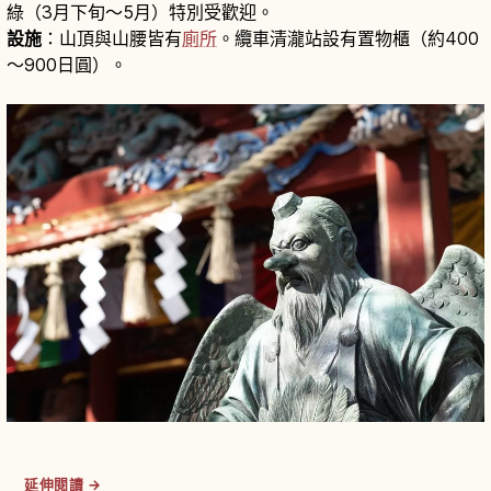
綠（3月下旬〜5月）特別受歡迎。
設施
：山頂與山腰皆有
廁所
。纜車清瀧站設有置物櫃（約400
〜900日圓）。
延伸閱讀 →