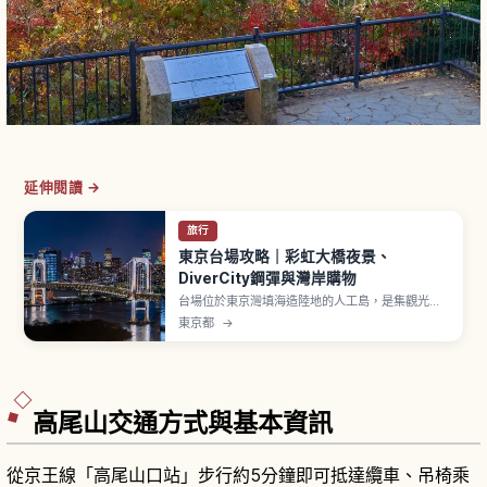
延伸閱讀 →
旅行
東京台場攻略｜彩虹大橋夜景、
DiverCity鋼彈與灣岸購物
台場位於東京灣填海造陸地的人工島，是集觀光、
購物、娛樂於一身的東京代表性海濱區域。「彩虹
東京都
→
大橋」設有「Rainbow Promenade」全長約1.7
公里步道，單程約20〜30分鐘。「DiverCity
Tokyo Plaza」前等身大獨角獸鋼彈立像是經典打
卡點。「台場海濱公園」擁有約800公尺人工沙
灘。
高尾山交通方式與基本資訊
從京王線「高尾山口站」步行約5分鐘即可抵達纜車、吊椅乘