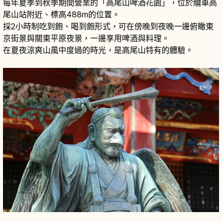
每年夏季到秋季期間營業的「高尾山啤酒花園」，位於纜車高
尾山站附近、標高488m的位置。
採2小時制吃到飽、喝到飽形式，可在傍晚到夜晚一邊俯瞰東
京街景與關東平原夜景，一邊享用啤酒與料理。
在夏夜涼爽山風中度過的時光，是高尾山特有的體驗。