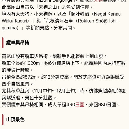
此高尾山自古以「天狗之山」之名受到信仰。
境內有大天狗、小天狗像，以及「願叶輪潛（Negai Kanau
Waku Kuguri）」與「六根清淨石車（Rokken Shōjō Ishi-
guruma）」等祈願景點，分布其間。
纜車與吊椅
高尾山設有纜車與吊椅，讓新手也能輕鬆上到山腰。
纜車全長約1,020m，約6分鐘連結上下，能體驗國內屈指可數
的陡坡行駛感。
吊椅全長約872m，約12分鐘登高，開放式座位可近距離感受
四季自然風景。
尤其秋季紅葉（11月中旬〜12月上旬）時，彷彿穿越染紅的楓
葉隧道般，景色十分壯觀。
票價纜車與吊椅相同，成人單程490
日圓
、來回980日圓。
山頂景色