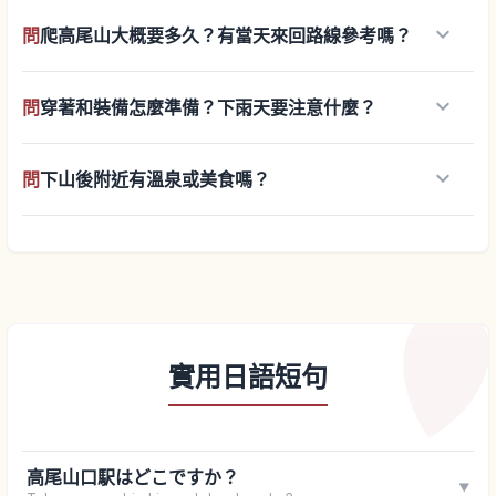
keyboard_arrow_down
問
爬高尾山大概要多久？有當天來回路線參考嗎？
keyboard_arrow_down
問
穿著和裝備怎麼準備？下雨天要注意什麼？
keyboard_arrow_down
問
下山後附近有溫泉或美食嗎？
實用日語短句
高尾山口駅はどこですか？
▼