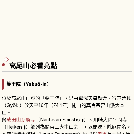
高尾山必看亮點
藥王院（Yakuō-in）
位於高尾山山腰的「藥王院」，是由聖武天皇勅命、行基菩薩
（Gyōki）於天平16年（744年）開山的真言宗智山派大本
山。
與
成田山新勝寺
（Naritasan Shinshō-ji）、川崎大師平間寺
（Heiken-ji）並列為關東三大本山之一，以開運、除厄聞名。
本尊飯繩大權現（Iizuna Daigongen）據說以
天狗
為眷屬，因