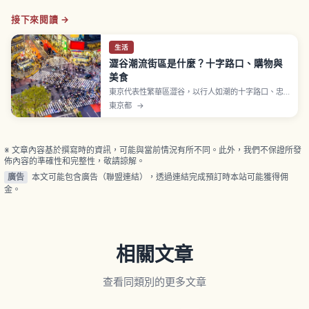
接下來閱讀 →
生活
澀谷潮流街區是什麼？十字路口、購物與
美食
東京代表性繁華區澀谷，以行人如潮的十字路口、忠
犬八公像、SHIBUYA109 以及 MIYASHITA PARK 等
東京都
→
地標聞名。文章介紹澀谷車站周邊的主要景點、購物
商場與美食聚集地，教你拍出夜景美照、體驗年輕人
次文化，並提供交通資訊與適合東京初訪者的散步路
線。
※ 文章內容基於撰寫時的資訊，可能與當前情況有所不同。此外，我們不保證所發
佈內容的準確性和完整性，敬請諒解。
廣告
本文可能包含廣告（聯盟連結），透過連結完成預訂時本站可能獲得佣
金。
相關文章
查看同類別的更多文章