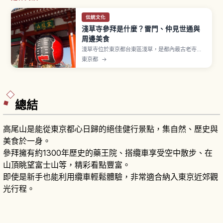
伝統文化
淺草寺參拜是什麼？雷門、仲見世通與
周邊美食
淺草寺位於東京都台東區淺草，是都內最古老寺
院，相傳推古天皇36年（628年）創建。山號「金
東京都
→
龍山」，本尊聖觀世音菩薩，又稱「淺草觀音」。
象徵「雷門」高約3.9公尺、重約700公斤的大紅燈
籠，現今由松下幸之助1960年捐贈重建。仲見世通
約250公尺商店街、三社祭5月舉辦。
總結
高尾山是能從東京都心日歸的絕佳健行景點，集自然、歷史與
美食於一身。
參拜擁有約1300年歷史的藥王院、搭纜車享受空中散步、在
山頂眺望富士山等，精彩看點豐富。
即使是新手也能利用纜車輕鬆體驗，非常適合納入東京近郊觀
光行程。