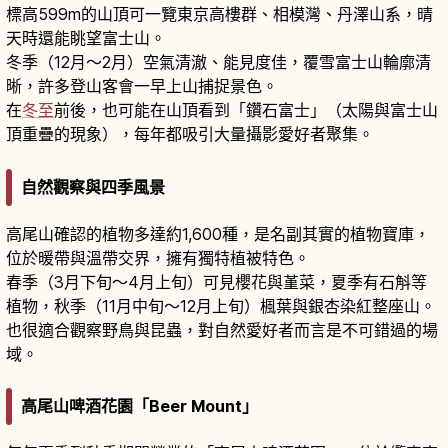
標高599m的山頂可一覽東京高樓群、相模灣、丹澤山系，晴
天時還能眺望富士山。
冬季（12月〜2月）空氣清澈、能見度佳，覆雪富士山輪廓清
晰，許多登山客會一早上山捕捉景色。
在
冬至
前後，也可能在山頂看到「鑽石富士」（太陽與富士山
頂重疊的現象），每年都吸引大量攝影愛好者聚集。
自然觀察與四季風景
高尾山確認的植物多達約1,600種，是名副其實的植物寶庫，
位於暖帶與溫帶交界，擁有獨特植被特色。
春季（3月下旬〜4月上旬）可見櫻花與堇菜，夏季有石斛等
植物，秋季（11月中旬〜12月上旬）楓葉與銀杏染紅整座山。
也很適合觀察野鳥與昆蟲，對自然愛好者而言是不可錯過的場
域。
高尾山啤酒花園「Beer Mount」