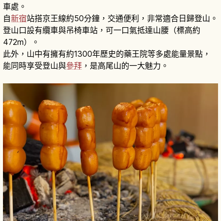
車處。
自
新宿
站搭京王線約50分鐘，交通便利，非常適合日歸登山。
登山口設有纜車與吊椅車站，可一口氣抵達山腰（標高約
472m）。
此外，山中有擁有約1300年歷史的藥王院等多處能量景點，
能同時享受登山與
參拜
，是高尾山的一大魅力。