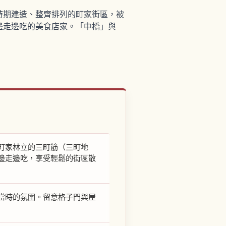
時期建造、整齊排列的町家街區，被
邊走邊吃的美食店家。「中橋」與
町家林立的三町筋（三町地
邊走邊吃，享受輕鬆的街區散
當時的氛圍。留意格子門與屋