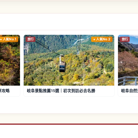
人氣No.1
旅行
人氣No.2
旅行
原攻略
岐阜景點推薦15選｜初次到訪必去名勝
岐阜自然