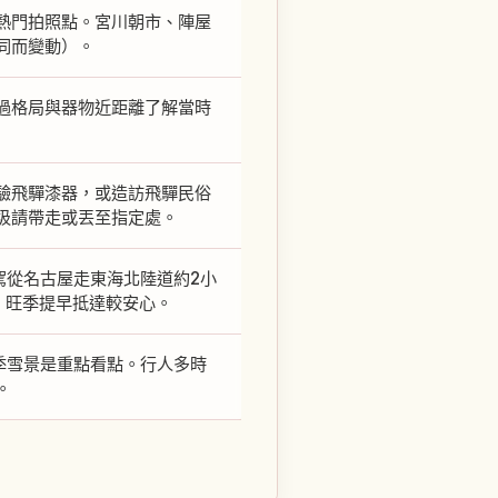
熱門拍照點。宮川朝市、陣屋
同而變動）。
過格局與器物近距離了解當時
驗飛驒漆器，或造訪飛驒民俗
圾請帶走或丟至指定處。
駕從名古屋走東海北陸道約2小
，旺季提早抵達較安心。
冬季雪景是重點看點。行人多時
。