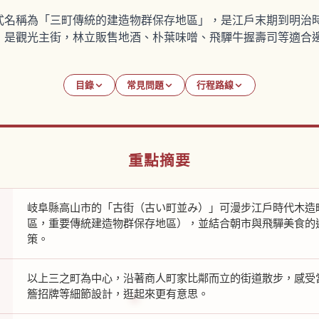
式名稱為「三町傳統的建造物群保存地區」，是江戶末期到明治
」是觀光主街，林立販售地酒、朴葉味噌、飛驒牛握壽司等適合
目錄
常見問題
行程路線
重點摘要
岐阜縣高山市的「古街（古い町並み）」可漫步江戶時代木造
區，重要傳統建造物群保存地區），並結合朝市與飛驒美食的
策。
以上三之町為中心，沿著商人町家比鄰而立的街道散步，感受
簷招牌等細節設計，逛起來更有意思。