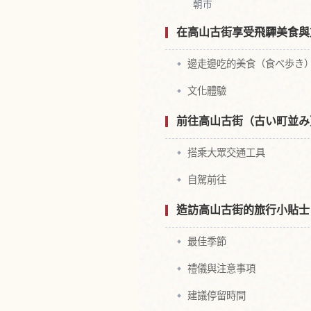
朝市
在高山古街享受飛驒美食與
邊走邊吃的美食（食べ歩き
文化體驗
前往高山古街（古い町並み
搭乘大眾交通工具
自駕前往
造訪高山古街的旅行小貼士
最佳季節
禮儀與注意事項
建議停留時間