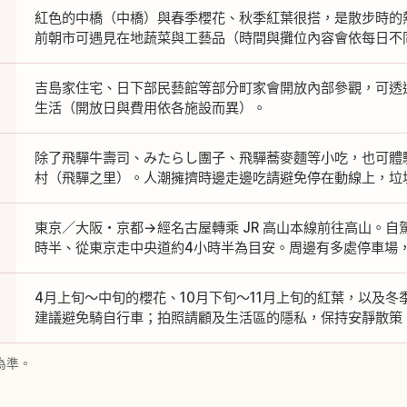
紅色的中橋（中橋）與春季櫻花、秋季紅葉很搭，是散步時的
前朝市可遇見在地蔬菜與工藝品（時間與攤位內容會依每日不
吉島家住宅、日下部民藝館等部分町家會開放內部參觀，可透
生活（開放日與費用依各施設而異）。
除了飛驒牛壽司、みたらし團子、飛驒蕎麥麵等小吃，也可體
村（飛驒之里）。人潮擁擠時邊走邊吃請避免停在動線上，垃
東京／大阪・京都→經名古屋轉乘 JR 高山本線前往高山。自
時半、從東京走中央道約4小時半為目安。周邊有多處停車場
4月上旬～中旬的櫻花、10月下旬～11月上旬的紅葉，以及
建議避免騎自行車；拍照請顧及生活區的隱私，保持安靜散策
為準。