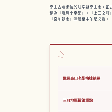
高山古老街位於岐阜縣高山市，正
稱為「飛驒小京都」。「上三之町
「宮川朝市」清晨至中午是必看。
飛驒高山老街快速總覽
三町地區散策重點