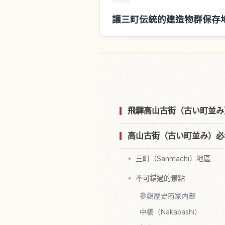
讓三町伝統的建造物群保存
尋找三町伝統的建造物
飛驒高山古街（古い町並み
高山古街（古い町並み）必
三町（Sanmachi）地區
不可錯過的景點
參觀歷史商家內部
中橋（Nakabashi）