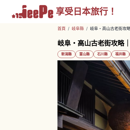
享受
日本旅行！
首頁
/
岐阜縣
/
岐阜・高山古老街攻
岐阜・高山古老街攻略
新潟縣
富山縣
石川縣
福井縣