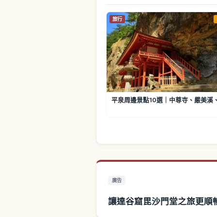
旅行
平泉周邊景點10選｜中尊寺、嚴美溪
廣告
讓達谷窟毘沙門堂之旅更順