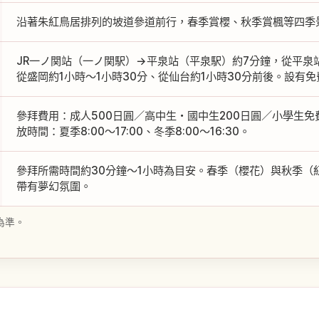
沿著朱紅鳥居排列的坡道參道前行，春季賞櫻、秋季賞楓等四季
JR一ノ関站（一ノ関駅）→平泉站（平泉駅）約7分鐘，從平泉
從盛岡約1小時～1小時30分、從仙台約1小時30分前後。設有
參拜費用：成人500日圓／高中生・國中生200日圓／小學生
放時間：夏季8:00～17:00、冬季8:00～16:30。
參拜所需時間約30分鐘～1小時為目安。春季（櫻花）與秋季（
帶有夢幻氛圍。
為準。