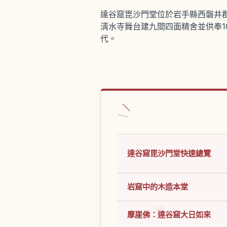
達谷窟毘沙門堂位於岩手縣西磐井郡
清水寺舞台建九間四面精舍並供奉1
代。
達谷窟毘沙門堂快速總覽
岩窟中的木造本堂
摩崖佛：達谷窟大日如來