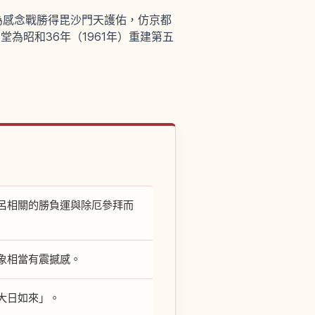
為感念戰勝得毘沙門天護佑，仿京都
為昭和36年（1961年）重建第五
呂相關的勝負運與除厄參拜而
象相當有震撼感。
大日如來」。