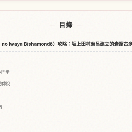
門堂附近的飯店
尋找達谷窟毘
↗
目錄
 no Iwaya Bishamondō）攻略：坂上田村麻呂建立的岩窟古
沙門堂
的傳說
內