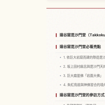
尋找達谷窟毘沙
達谷窟毘沙門堂（Takkoku
達谷窟毘沙門堂必看亮點
1. 依巨大岩窟而建的懸造毘
2. 坂上田村麻呂與毘沙門天
3. 巨大磨崖佛「岩面大佛」
4. 朱紅鳥居與神佛習合的境
達谷窟毘沙門堂的參訪方式