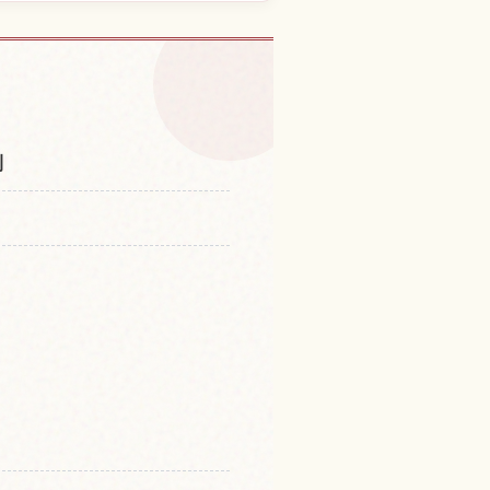
沙門堂的體驗
↗
剎