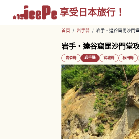
享受
日本旅行！
首頁
/
岩手縣
/
岩手・達谷窟毘沙門
岩手・達谷窟毘沙門堂
岩手縣
青森縣
宮城縣
秋田縣