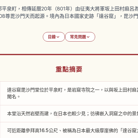
平泉町，相傳延曆20年（801年）由征夷大將軍坂上田村麻呂
08尊毘沙門天而起源。境內為日本國家史跡「達谷窟」，毘沙門堂
目錄
常見問題
重點摘要
達谷窟毘沙門堂位於平泉町，是岩窟寺院之一，以與坂上田村麻
聞名。
本堂沿天然岩壁而建，在日本也較少見；彷彿嵌入洞窟之中的景
可近距離參拜高16.5公尺、被稱為日本最大級摩崖佛的「達谷窟