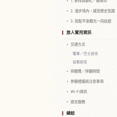
1. 參拜與御札／御朱印
2. 漫步境內，感受歷史氛圍
3. 搭配平泉觀光一同巡遊
旅人實用資訊
交通方式
電車／巴士前往
自駕前往
拝觀費／拝觀時間
參觀禮儀與注意事項
Wi-Fi資訊
語言服務
總結