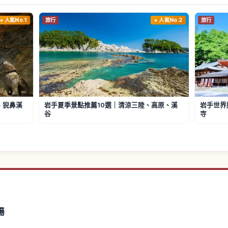
人氣No.1
旅行
人氣No.2
旅行
、猊鼻溪
岩手夏季景點推薦10選｜清涼三陸、高原、溪
岩手世界
谷
寺
暢