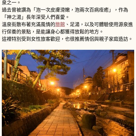
泉之一。
過去曾被讚為「泡一次皮膚滑嫩，泡兩次百病痊癒」，作為
「神之湯」長年深受人們喜愛。
溫泉街散布著充滿風情的
旅館
、足湯，以及可體驗使用源泉進
行保養的景點，是能讓身心都獲得放鬆的地方。
這裡特別受到女性旅客歡迎，也很推薦情侶與親子家庭造訪。