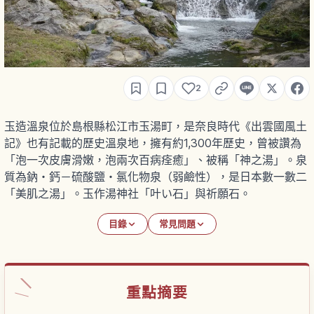
2
玉造溫泉位於島根縣松江市玉湯町，是奈良時代《出雲國風土
記》也有記載的歷史溫泉地，擁有約1,300年歷史，曾被讚為
「泡一次皮膚滑嫩，泡兩次百病痊癒」、被稱「神之湯」。泉
質為鈉・鈣－硫酸鹽・氯化物泉（弱鹼性），是日本數一數二
「美肌之湯」。玉作湯神社「叶い石」與祈願石。
目錄
常見問題
重點摘要