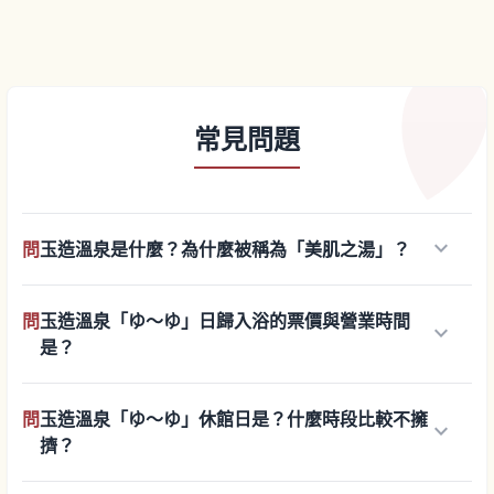
常見問題
keyboard_arrow_down
問
玉造溫泉是什麼？為什麼被稱為「美肌之湯」？
問
玉造溫泉「ゆ〜ゆ」日歸入浴的票價與營業時間
keyboard_arrow_down
是？
問
玉造溫泉「ゆ〜ゆ」休館日是？什麼時段比較不擁
keyboard_arrow_down
擠？