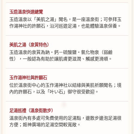
玉造溫泉快速總覽
玉造溫泉以「美肌之湯」聞名，是一座溫泉街；可參拜玉
作湯神社的許願石，沿河巡遊足湯，也能體驗溫泉保養。
美肌之湯（泉質特色）
玉造溫泉的泉質為鈉・鈣－硫酸鹽・氯化物泉（弱鹼
性），一般認為有助於讓肌膚更滋潤、觸感更滑順。
玉作湯神社與許願石
位於溫泉街中心的玉作湯神社以結緣與美肌祈願聞名；境
內的許願石，以及「叶い石」御守很受歡迎。
足湯巡禮（溫泉街散步）
溫泉街內有多處可免費使用的足湯點，邊散步邊泡足湯很
方便；姬神廣場的足湯空間較寬敞。