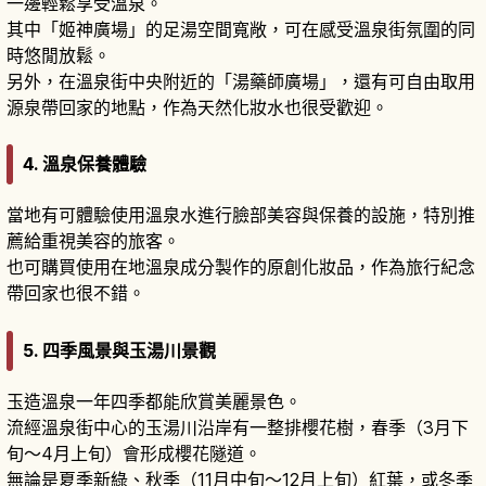
一邊輕鬆享受溫泉。
其中「姬神廣場」的足湯空間寬敞，可在感受溫泉街氛圍的同
時悠閒放鬆。
另外，在溫泉街中央附近的「湯藥師廣場」，還有可自由取用
源泉帶回家的地點，作為天然化妝水也很受歡迎。
4. 溫泉保養體驗
當地有可體驗使用溫泉水進行臉部美容與保養的設施，特別推
薦給重視美容的旅客。
也可購買使用在地溫泉成分製作的原創化妝品，作為旅行紀念
帶回家也很不錯。
5. 四季風景與玉湯川景觀
玉造溫泉一年四季都能欣賞美麗景色。
流經溫泉街中心的玉湯川沿岸有一整排櫻花樹，春季（3月下
旬～4月上旬）會形成櫻花隧道。
無論是夏季新綠、秋季（11月中旬～12月上旬）紅葉，或冬季