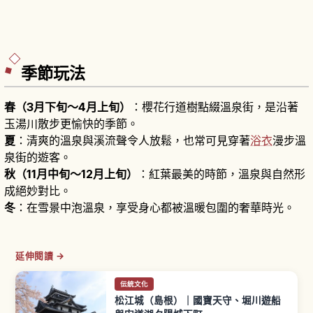
季節玩法
春（3月下旬～4月上旬）
：櫻花行道樹點綴溫泉街，是沿著
玉湯川散步更愉快的季節。
夏
：清爽的溫泉與溪流聲令人放鬆，也常可見穿著
浴衣
漫步溫
泉街的遊客。
秋（11月中旬～12月上旬）
：紅葉最美的時節，溫泉與自然形
成絕妙對比。
冬
：在雪景中泡溫泉，享受身心都被溫暖包圍的奢華時光。
延伸閱讀 →
伝統文化
松江城（島根）｜國寶天守、堀川遊船