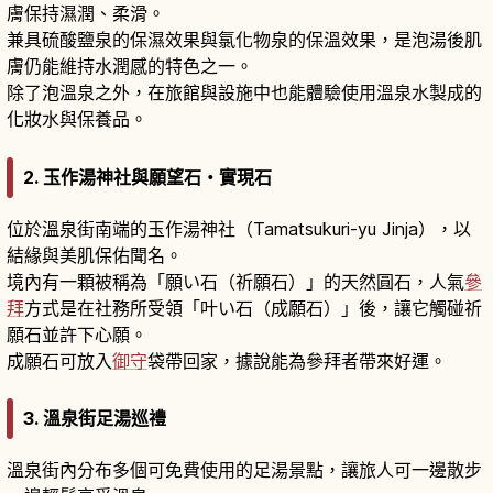
膚保持濕潤、柔滑。
兼具硫酸鹽泉的保濕效果與氯化物泉的保溫效果，是泡湯後肌
膚仍能維持水潤感的特色之一。
除了泡溫泉之外，在旅館與設施中也能體驗使用溫泉水製成的
化妝水與保養品。
2. 玉作湯神社與願望石・實現石
位於溫泉街南端的玉作湯神社（Tamatsukuri-yu Jinja），以
結緣與美肌保佑聞名。
境內有一顆被稱為「願い石（祈願石）」的天然圓石，人氣
參
拜
方式是在社務所受領「叶い石（成願石）」後，讓它觸碰祈
願石並許下心願。
成願石可放入
御守
袋帶回家，據說能為參拜者帶來好運。
3. 溫泉街足湯巡禮
溫泉街內分布多個可免費使用的足湯景點，讓旅人可一邊散步