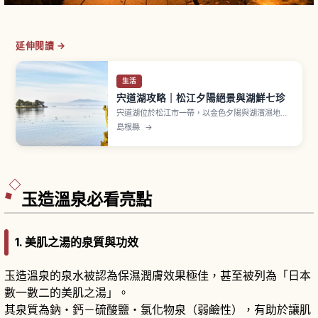
延伸閱讀 →
生活
宍道湖攻略｜松江夕陽絕景與湖鮮七珍
宍道湖位於松江市一帶，以金色夕陽與湖濱濕地景
觀聞名，也是品嚐蜆、鰻魚等「宍道湖七珍」湖產
島根縣
→
料理的最佳地點之一。文章介紹人氣夕陽觀景點與
遊湖船、湖畔公園與自行車路線、七珍料理的推薦
品嚐方式、賞鳥與四季風景，以及交通與停留時間
建議，讓你悠閒享受湖畔時光。
玉造溫泉必看亮點
1. 美肌之湯的泉質與功效
玉造溫泉的泉水被認為保濕潤膚效果極佳，甚至被列為「日本
數一數二的美肌之湯」。
其泉質為鈉・鈣－硫酸鹽・氯化物泉（弱鹼性），有助於讓肌