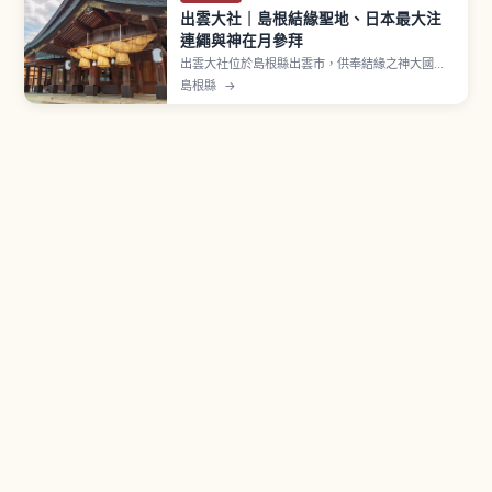
出雲大社｜島根結緣聖地、日本最大注
連繩與神在月參拜
出雲大社位於島根縣出雲市，供奉結緣之神大國主
大神，是日本最古老等級的神社之一。神樂殿日本
島根縣
→
最大級的大注連繩約13.6公尺、5.2噸，國寶本殿、
舊曆10月全國八百萬神明聚集的「神在月」是必看
亮點。獨特「二拜四拍手一拜」參拜、御守選擇與
從出雲市站交通資訊。