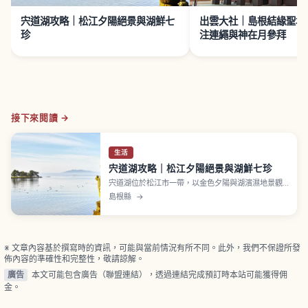
宍道湖攻略｜松江夕陽絕景與湖鮮七
出雲大社｜島根結緣聖地
珍
注連繩與神在月參拜
接下來閱讀 →
生活
宍道湖攻略｜松江夕陽絕景與湖鮮七珍
宍道湖位於松江市一帶，以金色夕陽與湖濱濕地景觀
聞名，也是品嚐蜆、鰻魚等「宍道湖七珍」湖產料理
島根縣
→
的最佳地點之一。文章介紹人氣夕陽觀景點與遊湖
船、湖畔公園與自行車路線、七珍料理的推薦品嚐方
式、賞鳥與四季風景，以及交通與停留時間建議，讓
你悠閒享受湖畔時光。
※ 文章內容基於撰寫時的資訊，可能與當前情況有所不同。此外，我們不保證所發
佈內容的準確性和完整性，敬請諒解。
廣告
本文可能包含廣告（聯盟連結），透過連結完成預訂時本站可能獲得佣
金。