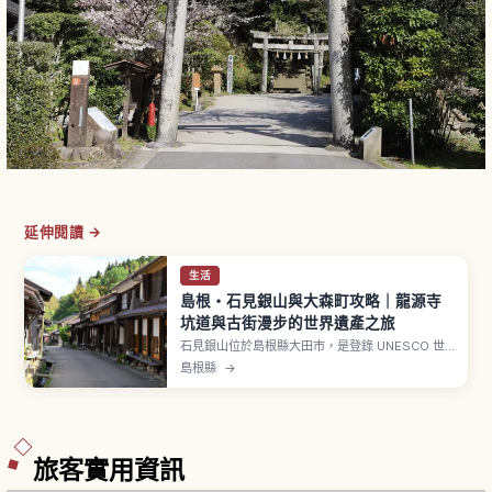
延伸閱讀 →
生活
島根・石見銀山與大森町攻略｜龍源寺
坑道與古街漫步的世界遺產之旅
石見銀山位於島根縣大田市，是登錄 UNESCO 世
界文化遺產的銀礦遺跡。其中心「大森町街景」保
島根縣
→
留江戶時代武家屋敷與商家建築，石州瓦紅色屋頂
與白牆風情十足。「龍源寺間步」是江戶時代中期
開發的代官所直營坑道，全長約600公尺，目前對
外開放157公尺，門票高校以上500日圓。
旅客實用資訊