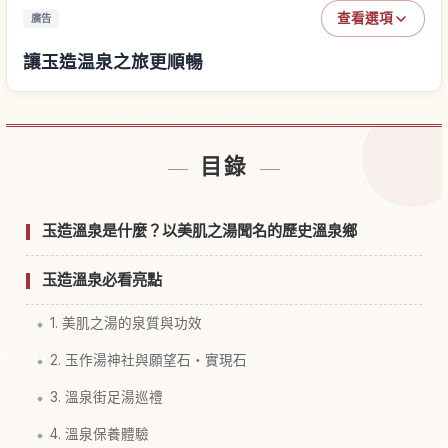
查看選項
廣告
讓玉造温泉之旅更順暢
尋找玉造温泉附近的飯店
↗
目錄
尋找玉造温泉的體驗
↗
玉造溫泉是什麼？以美肌之湯聞名的歷史溫泉鄉
玉造溫泉必看亮點
1. 美肌之湯的泉質與功效
2. 玉作湯神社與願望石・實現石
3. 溫泉街足湯巡禮
4. 溫泉保養體驗