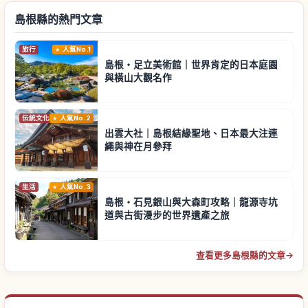
島根縣的熱門文章
旅行
人氣No.1
島根・足立美術館｜世界肯定的日本庭園
與橫山大觀名作
伝統文化
人氣No.2
出雲大社｜島根結緣聖地、日本最大注連
繩與神在月參拜
生活
人氣No.3
島根・石見銀山與大森町攻略｜龍源寺坑
道與古街漫步的世界遺產之旅
查看更多島根縣的文章
→