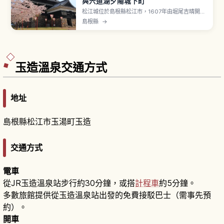
與宍道湖夕陽城下町
松江城位於島根縣松江市，1607年由堀尾吉晴開始
築城、1611年完工，是日本現存12天守之一，天守
島根縣
→
為國寶。又稱「千鳥城」，黑色下見板張外觀厚
重，4重5層地下1層、含石垣高約30公尺。最上
「天狗之間」可眺望宍道湖夕陽，登閣費成人800
日圓、小中學生400日圓，賞櫻名所100選。
玉造溫泉交通方式
地址
島根縣松江市玉湯町玉造
交通方式
電車
從JR玉造溫泉站步行約30分鐘，或搭
計程車
約5分鐘。
多數旅館提供從玉造溫泉站出發的免費接駁巴士（需事先預
約）。
開車