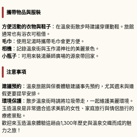
攜帶物品與服裝
方便活動的衣物與鞋子
：在溫泉街散步時建議穿運動鞋。旅館
通常也有浴衣可租借。
毛巾
：使用足湯時攜帶毛巾會更方便。
相機
：記錄溫泉街與玉作湯神社的美麗景色。
小瓶子
：可用來裝湯藥師廣場的源泉帶回家。
注意事項
建議預約
：溫泉旅館與保養體驗建議事先預約，尤其週末與連
假更要提早安排。
環境保護
：散步溫泉街時請將垃圾帶走，一起維護美麗環境。
玉造溫泉是非常適合追求美肌的女性、家庭旅行與情侶旅行的
療癒景點。
歡迎來玉造溫泉體驗這趟由1,300年歷史與溫泉交織而成的魅
力之旅！