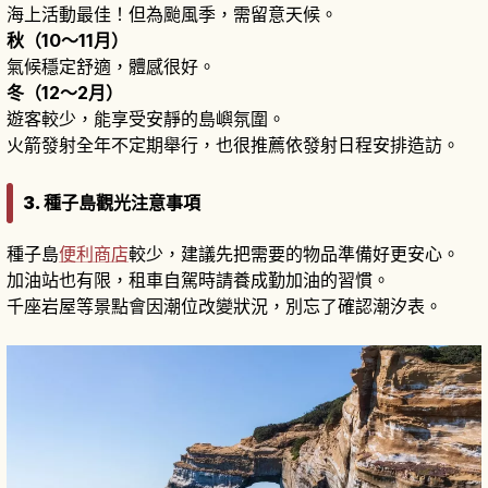
海上活動最佳！但為颱風季，需留意天候。
秋（10〜11月）
氣候穩定舒適，體感很好。
冬（12〜2月）
遊客較少，能享受安靜的島嶼氛圍。
火箭發射全年不定期舉行，也很推薦依發射日程安排造訪。
3. 種子島觀光注意事項
種子島
便利商店
較少，建議先把需要的物品準備好更安心。
加油站也有限，租車自駕時請養成勤加油的習慣。
千座岩屋等景點會因潮位改變狀況，別忘了確認潮汐表。