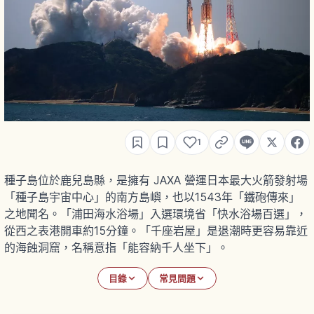
1
種子島位於鹿兒島縣，是擁有 JAXA 營運日本最大火箭發射場
「種子島宇宙中心」的南方島嶼，也以1543年「鐵砲傳來」
之地聞名。「浦田海水浴場」入選環境省「快水浴場百選」，
從西之表港開車約15分鐘。「千座岩屋」是退潮時更容易靠近
的海蝕洞窟，名稱意指「能容納千人坐下」。
目錄
常見問題