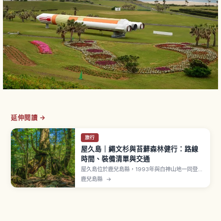
延伸閱讀 →
旅行
屋久島｜繩文杉與苔蘚森林健行：路線
時間、裝備清單與交通
屋久島位於鹿兒島縣，1993年與白神山地一同登錄
UNESCO世界自然遺產。「一個月有35天都在下
鹿兒島縣
→
雨」之稱，島面積約90％為森林。象徵「縄文杉」
推定樹齡約2,000〜7,200年、樹幹周長約16.4公
尺、高度約25.3公尺。九州最高峰「宮之浦岳」海
拔1,936公尺。「白谷雲水峡」是魔法公主靈感
地。