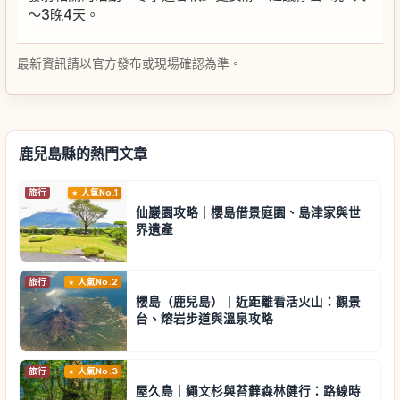
〜3晚4天。
最新資訊請以官方發布或現場確認為準。
鹿兒島縣的熱門文章
旅行
人氣No.1
仙巖園攻略｜櫻島借景庭園、島津家與世
界遺產
旅行
人氣No.2
櫻島（鹿兒島）｜近距離看活火山：觀景
台、熔岩步道與溫泉攻略
旅行
人氣No.3
屋久島｜繩文杉與苔蘚森林健行：路線時