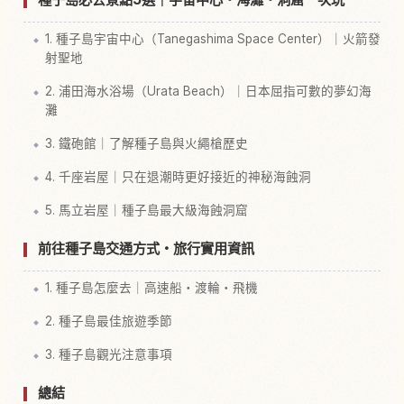
1. 種子島宇宙中心（Tanegashima Space Center）｜火箭發
射聖地
2. 浦田海水浴場（Urata Beach）｜日本屈指可數的夢幻海
灘
3. 鐵砲館｜了解種子島與火繩槍歷史
4. 千座岩屋｜只在退潮時更好接近的神秘海蝕洞
5. 馬立岩屋｜種子島最大級海蝕洞窟
前往種子島交通方式・旅行實用資訊
1. 種子島怎麼去｜高速船・渡輪・飛機
2. 種子島最佳旅遊季節
3. 種子島觀光注意事項
總結