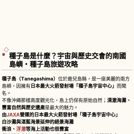
種子島是什麼？宇宙與歷史交會的南國
島嶼・種子島旅遊攻略
種子島（Tanegashima）
位於鹿兒島縣，是一座美麗的南方
島嶼，因擁有
日本最大火箭發射場「種子島宇宙中心」
而聞
名。
不像沖繩那樣高度觀光化，島上仍保有原始自然；
清澈海灘、
豐富自然與歷史遺產
是最大的魅力。
由
JAXA
營運的日本最大火箭發射場「種子島宇宙中心」
白沙灘與湛藍海景延伸的絕景海灘
衝浪、
浮潛
等海上活動也很豐富