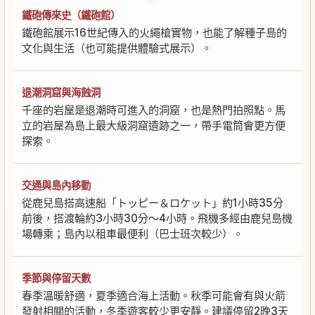
鐵砲傳來史（鐵砲館）
鐵砲館展示16世紀傳入的火繩槍實物，也能了解種子島的
文化與生活（也可能提供體驗式展示）。
退潮洞窟與海蝕洞
千座的岩屋是退潮時可進入的洞窟，也是熱門拍照點。馬
立的岩屋為島上最大級洞窟遺跡之一，帶手電筒會更方便
探索。
交通與島內移動
從鹿兒島搭高速船「トッピー＆ロケット」約1小時35分
前後，搭渡輪約3小時30分〜4小時。飛機多經由鹿兒島機
場轉乘；島內以租車最便利（巴士班次較少）。
季節與停留天數
春季溫暖舒適，夏季適合海上活動。秋季可能會有與火箭
發射相關的活動，冬季遊客較少更安靜。建議停留2晚3天