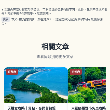
御殿與尚古集成館，作為「明治日本的產業革命遺
產」登錄世界文化遺產。薩摩切子工房、名物
「Jambo 餅」與從鹿兒島中央站交通資訊。
※ 文章內容基於撰寫時的資訊，可能與當前情況有所不同。此外，我們不保證所發
佈內容的準確性和完整性，敬請諒解。
廣告
本文可能包含廣告（聯盟連結），透過連結完成預訂時本站可能獲得佣
金。
相關文章
查看同類別的更多文章
京都府
京都府
天橋立攻略｜景點、交通與散策
京都嵯峨野小火車攻略｜