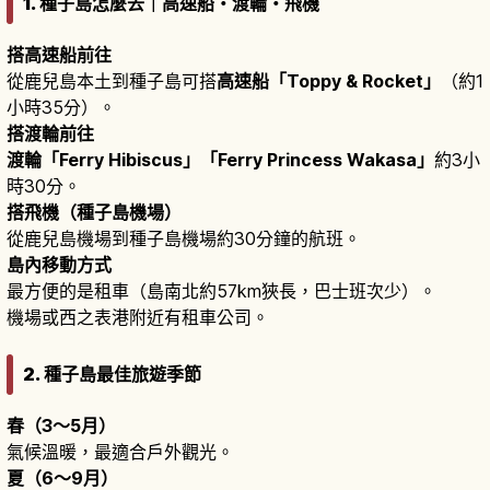
1. 種子島怎麼去｜高速船・渡輪・飛機
搭高速船前往
從鹿兒島本土到種子島可搭
高速船「Toppy & Rocket」
（約1
小時35分）。
搭渡輪前往
渡輪「Ferry Hibiscus」「Ferry Princess Wakasa」
約3小
時30分。
搭飛機（種子島機場）
從鹿兒島機場到種子島機場約30分鐘的航班。
島內移動方式
最方便的是租車（島南北約57km狹長，巴士班次少）。
機場或西之表港附近有租車公司。
2. 種子島最佳旅遊季節
春（3〜5月）
氣候溫暖，最適合戶外觀光。
夏（6〜9月）