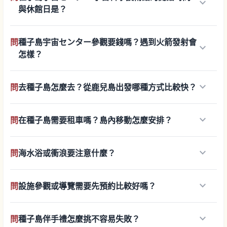
keyboard_arrow_down
與休館日是？
問
種子島宇宙センター參觀要錢嗎？遇到火箭發射會
keyboard_arrow_down
怎樣？
keyboard_arrow_down
問
去種子島怎麼去？從鹿兒島出發哪種方式比較快？
keyboard_arrow_down
問
在種子島需要租車嗎？島內移動怎麼安排？
keyboard_arrow_down
問
海水浴或衝浪要注意什麼？
keyboard_arrow_down
問
設施參觀或導覽需要先預約比較好嗎？
keyboard_arrow_down
問
種子島伴手禮怎麼挑不容易失敗？