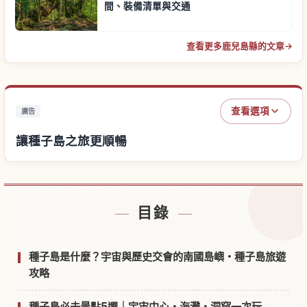
間、裝備清單與交通
查看更多鹿兒島縣的文章
→
查看選項
廣告
讓種子島之旅更順暢
尋找種子島附近的飯店
↗
目錄
尋找種子島的體驗
↗
種子島是什麼？宇宙與歷史交會的南國島嶼・種子島旅遊
攻略
種子島必去景點5選｜宇宙中心・海灘・洞窟一次玩