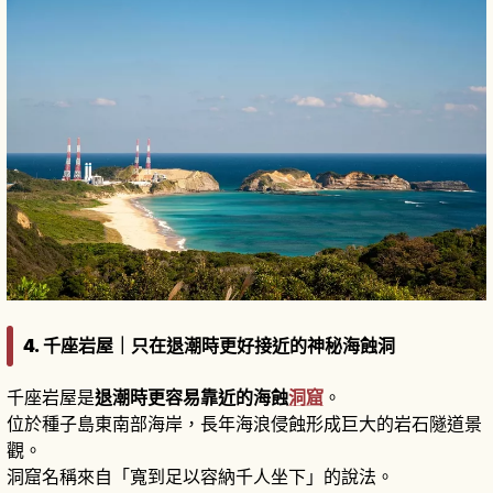
4. 千座岩屋｜只在退潮時更好接近的神秘海蝕洞
千座岩屋是
退潮時更容易靠近的海蝕
洞窟
。
位於種子島東南部海岸，長年海浪侵蝕形成巨大的岩石隧道景
觀。
洞窟名稱來自「寬到足以容納千人坐下」的說法。