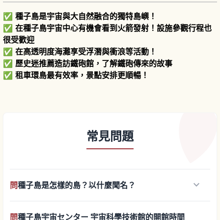
✅
種子島是宇宙與大自然融合的獨特島嶼！
✅
在種子島宇宙中心有機會看到火箭發射！設施參觀行程也
很受歡迎
✅
在高透明度海灘享受浮潛與衝浪等活動！
✅
歷史迷推薦造訪鐵砲館，了解鐵砲傳來的故事
✅
租車環島最有效率，景點安排更順暢！
常見問題
keyboard_arrow_down
問
種子島是怎樣的島？以什麼聞名？
問
種子島宇宙センター 宇宙科學技術館的開館時間