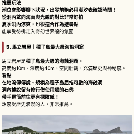
推薦玩法
潮位會影響腳下狀況，出發前務必用潮汐表確認時間！
從洞內望向海面與光線的對比非常好拍
夏季洞內涼爽，也很適合作為避暑點
能享受彷彿走入奇幻世界般的氛圍！
5. 馬立岩屋｜種子島最大級海蝕洞窟
馬立岩屋是
種子島最大級的海蝕洞窟
。
高度約10m、深度約40m，空間壯觀，充滿歷史與神秘感。
看點
在地流傳傳說、規模為種子島屈指可數的海蝕洞
洞內據說留有修行僧使用過的石佛
帶手電筒前往更有探險感！
想感受歷史浪漫的人，非常推薦。