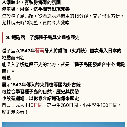
人潮較少，有私房海灘的氛圍
停車場、淋浴、洗手間等設施完善
位於種子島北端，從西之表港開車約15分鐘，交通也很方便。
尤其晴天時的海藍，真的令人驚嘆！
3. 鐵砲館｜了解種子島與火繩槍歷史
種子島以
1543年
葡萄
牙人將鐵砲（火繩銃）首次帶入日本的
地點
而聞名。
能深入了解這段歷史的地方，就是
「種子島開發綜合中心 鐵砲
館」
。
看點
展示1543年傳入的火繩槍等國內外古銃
可綜合學習種子島的自然、歷史與民俗
也設有劇場，以影像介紹鐵砲傳來歷史
門票：成人440
日圓
、高中生280日圓、小中學生160日圓。
歷史迷必看！