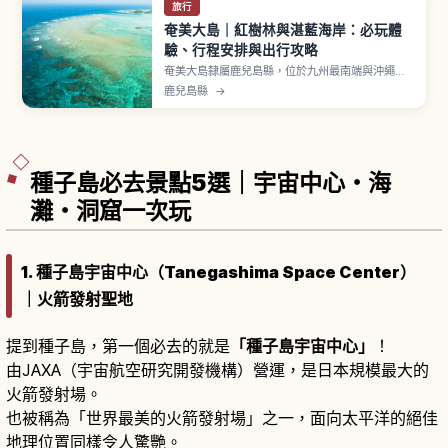
旅行
奄美大島｜紅樹林與湛藍海岸：必玩體
驗、行程安排與出行攻略
奄美大島隸屬鹿兒島縣，位於九州最南端與沖繩本
島之間，是日本離島中第3大的島嶼。2021年以
鹿兒島縣
→
「奄美大島、德之島、沖繩島北部及西表島」之名
登錄為世界自然遺產。住用町分布著日本第2大紅樹
林原生林（約71公頃）。從南部古仁屋港搭渡輪到
加計呂麻島約20〜25分鐘。
種子島必去景點5選｜宇宙中心・海
灘・洞窟一次玩
1. 種子島宇宙中心（Tanegashima Space Center）
｜火箭發射聖地
提到種子島，第一個必去的就是
「種子島宇宙中心」
！
由JAXA（宇宙航空研究開發機構）營運，是日本規模最大的
火箭發射場。
也被稱為「世界最美的火箭發射場」之一，面向太平洋的絕佳
地理位置同樣令人驚艷。