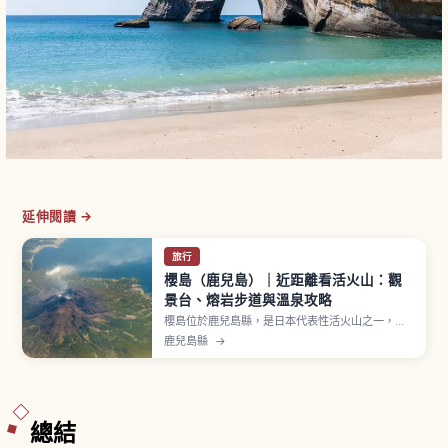
延伸閱讀 →
旅行
櫻島（鹿兒島）｜近距離看活火山：觀
景台、熔岩步道與溫泉攻略
櫻島位於鹿兒島縣，是日本代表性活火山之一，
1914年（大正3年）大噴發後與大隅半島連成陸
鹿兒島縣
→
地。湯之平展望所海拔373公尺是一般旅客可達的
最高觀光點，可俯瞰震撼火口地形。1914年熔岩形
成的「有村熔岩展望所」、日本最大級「櫻島熔岩
渚公園足湯」、被火山灰掩埋的「黑神埋沒鳥
居」。
總結