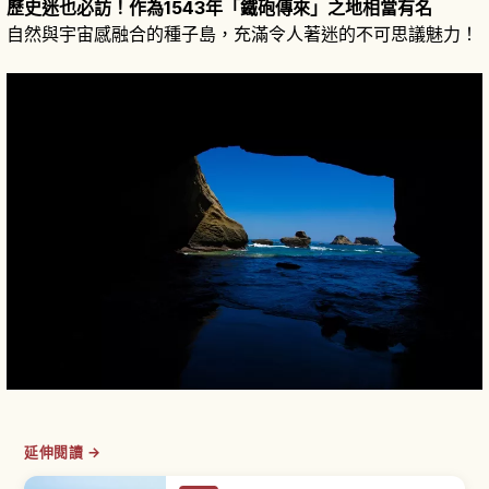
歷史迷也必訪！作為1543年「鐵砲傳來」之地相當有名
自然與宇宙感融合的種子島，充滿令人著迷的不可思議魅力！
延伸閱讀 →