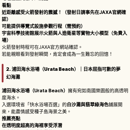
看點
近距離感受火箭發射的震撼！（發射日請事先在JAXA官網確
認）
可能提供導覽式設施參觀行程（需預約）
宇宙科學技術館展示火箭與人造衛星等實物大小模型（免費入
場）
火箭發射時程可在JAXA官方網站確認。
若能親眼看到發射瞬間，肯定會成為一生難忘的回憶！
2. 浦田海水浴場（Urata Beach）｜日本屈指可數的夢
幻海灘
浦田海水浴場（Urata Beach）
擁有宛如南國樂園般的高透明
度海水。
入選環境省「快水浴場百選」的
白沙灘與翡翠綠海色
鋪展開
來，能盡情感受種子島海景之美。
推薦亮點
在透明度超高的海裡享受浮潛