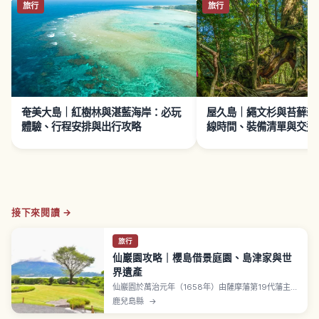
旅行
旅行
奄美大島｜紅樹林與湛藍海岸：必玩
屋久島｜繩文杉與苔蘚森
體驗、行程安排與出行攻略
線時間、裝備清單與交通
接下來閱讀 →
旅行
仙巖園攻略｜櫻島借景庭園、島津家與世
界遺產
仙巖園於萬治元年（1658年）由薩摩藩第19代藩主島
津光久打造，超過360年歷史，以櫻島為築山、錦江
鹿兒島縣
→
灣為池水的「借景庭園」聞名。共通票1,600日圓含