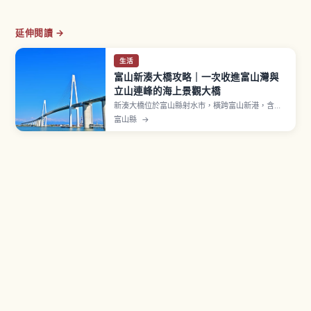
延伸閱讀 →
生活
富山新湊大橋攻略｜一次收進富山灣與
立山連峰的海上景觀大橋
新湊大橋位於富山縣射水市，橫跨富山新港，含引
道全長約3.6公里、海上主橋約600公尺，2012年
富山縣
→
通車。雙層斜張橋結構：上層車道、下層全天候步
行者・自行車通道「愛之風長廊」。天氣晴朗時可
眺望立山連峰與富山灣。橋下「海王丸公園」常設
停泊初代「海王丸」。