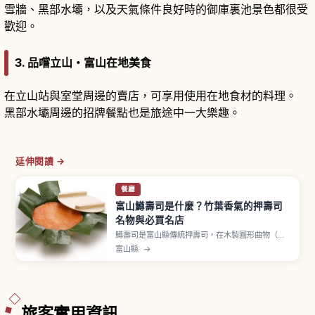
雪牆、黑部水壩，以及天氣條件良好時的御庫裏池景色都很受
歡迎。
3. 品嚐立山・富山在地美食
在立山站與室堂周邊的賣店，可享用使用在地食材的料理。
黑部水壩周邊的招牌餐點也是旅途中一大樂趣。
延伸閱讀 →
餐廳
富山鱒壽司是什麼？竹葉香氣的押壽司
名物與必買名店
鱒壽司是富山縣傳統押壽司，在木製圓形曲物（わ
っぱ）中鋪上竹葉，將醃漬過的櫻鱒切片與醋飯層
富山縣
→
層疊放壓緊成形。相傳起源於享保年間（約1717
年），在富山藩製作並作為獻給將軍家貢品，後改
以春季溯上神通川的櫻鱒為材料，大正時代起作為
車站便當販售並廣為人知。
旅客實用資訊