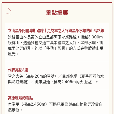
重點摘要
立山黑部阿爾卑斯路線｜走訪雪之大谷與黑部水壩的山岳路線
連結富山〜長野的立山黑部阿爾卑斯路線，橫越3,000m
級群山，透過多種交通工具串聯雪之大谷、黑部水壩、御
庫里池等絕景，能以「移動＋觀景」的方式完整體驗山岳
風光。
代表亮點3選
雪之大谷（高約20m的雪壁）／黑部水壩（夏季可看放水
與彩虹景觀）／御庫里池（標高2,405m的火山湖）。
高原區域的看點
室堂平（標高2,450m）可遇見雷鳥與高山植物等珍貴自
然景觀。