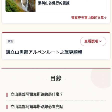
瀑與山谷健行的震撼
查看更多富山縣的文章
→
查看選項
廣告
讓立山黒部アルペンルート之旅更順暢
尋找立山黒部アルペンルート附近的飯店
↗
目錄
尋找立山黒部アルペンルート的體驗
↗
立山黑部阿爾卑斯路線是什麼？
立山黑部阿爾卑斯路線必看亮點