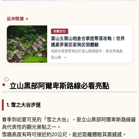
延伸閱讀 →
伝統文化
富山五箇山相倉合掌造聚落攻略｜世界
遺產茅葺民家與民宿體驗
相倉合掌造聚落位於富山縣南砺市，是世界遺產
「白川鄉・五箇山合掌造聚落」構成資產。陡峭茅
富山縣
→
草屋頂的合掌造民家錯落分布，多數建於江戶時代
末期至明治時代。「相倉民俗館」可了解當地歷史
與產業。傳統文化「こきりこ節」「麥屋節」民謠
至今傳承。停車費1,000日圓。
立山黑部阿爾卑斯路線必看亮點
1. 雪之大谷步道
春季到初夏可見的「雪之大谷」，是立山黑部阿爾卑斯路線最
具代表性的觀光景點之一。
雪牆高度有時可接近約20公尺，能近距離體驗其震撼感。