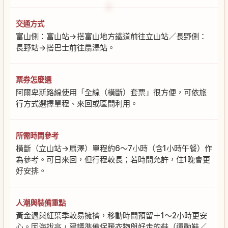
交通方式
富山側：富山站→搭富山地方鐵道前往立山站／長野側：
長野站→搭巴士前往扇澤站。
票券怎麼選
阿爾卑斯路線使用「全線（橫斷）套票」很方便，可依旅
行方式選擇單程、來回或區間利用。
所需時間參考
橫斷（立山站→扇澤）單程約6〜7小時（含1小時午餐）作
為參考。可日來回，但行程較長；若時間允許，住1晚會更
好安排。
人潮與裝備重點
黃金週與紅葉季較易擁擠，移動時間預留＋1〜2小時更安
心。因海拔高，建議準備保暖衣物與好走的鞋（運動鞋／