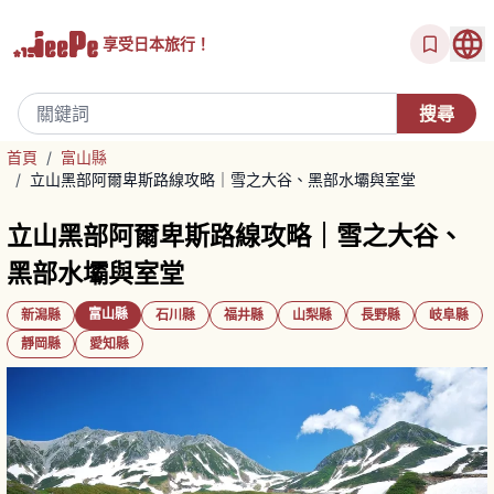
享受
日本旅行！
首頁
/
富山縣
/
立山黑部阿爾卑斯路線攻略｜雪之大谷、黑部水壩與室堂
立山黑部阿爾卑斯路線攻略｜雪之大谷、
黑部水壩與室堂
富山縣
新潟縣
石川縣
福井縣
山梨縣
長野縣
岐阜縣
靜岡縣
愛知縣