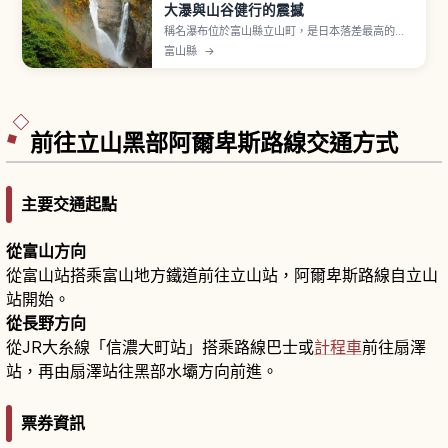
大瀑與山谷健行的震撼
稱名瀑布位於富山縣立山町，是日本落差最高的瀑
布，高達350公尺，春季雪融時還有期間限定的
富山縣
→
「榛之木瀑布」一同奔流。文章將介紹通往瀑布的
散步路線、四季不同的景色重點、從富山與立山車
站出發的交通方式，以及建議的服裝與停留時間，
適合喜歡大自然與拍照的旅人安排一日小旅行。
前往立山黑部阿爾卑斯路線交通方式
主要交通起點
從富山方向
從富山站搭乘富山地方鐵道前往立山站，阿爾卑斯路線自立山
站開始。
從長野方向
從JR大糸線「信濃大町站」搭乘路線巴士或
計程車
前往扇澤
站，再由扇澤站往黑部水壩方向前進。
票券資訊