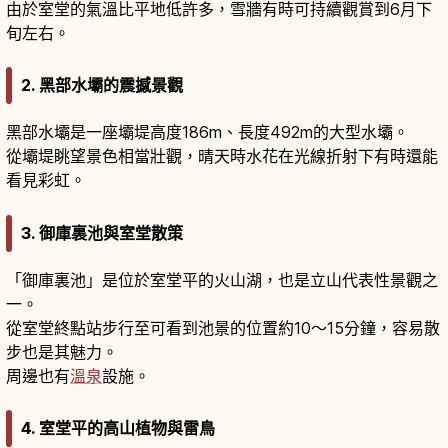
由於室堂的氣溫比平地低許多，雪牆有時可持續觀賞到6月下
旬左右。
2. 黑部水壩的震撼景觀
黑部水壩是一座壩堤高度186m、長度492m的大型水壩。
從壩堤眺望景色相當壯觀，晴天時水花在光線折射下有時還能
看見彩虹。
3. 御庫裏池與室堂散策
「御庫裏池」是位於室堂平的火山湖，也是立山代表性景觀之
一。
從室堂終點站步行至可看到池景的位置約10〜15分鐘，容易散
步也是其魅力。
周邊也有
溫泉
設施。
4. 室堂平的高山植物與雷鳥