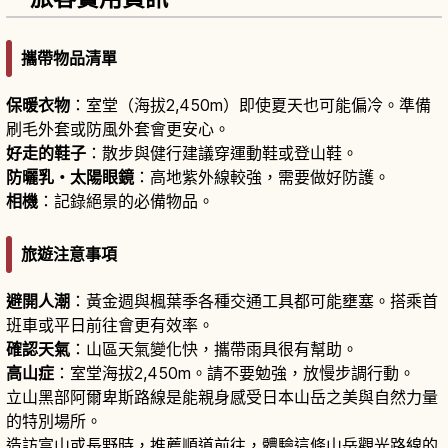
攜帶物品清單
保暖衣物
：室堂（海拔2,450m）即使夏天也可能偏冷。準備
刷毛外套或防風外套會更安心。
好走的鞋子
：散步與健行建議穿運動鞋或登山鞋。
防曬乳・太陽眼鏡
：高地紫外線較強，需要做好防護。
相機
：記錄絕景的必備物品。
旅遊注意事項
避開人潮
：黃金週與楓葉季各種交通工具都可能壅塞。搭乘首
班車或平日前往會更有效率。
確認天氣
：山區天氣變化快，攜帶雨具很有幫助。
高山症
：室堂海拔2,450m。請不要勉強，放慢步調行動。
立山黑部阿爾卑斯路線是能親身感受日本山岳之美與自然力量
的特別場所。
造訪富山或長野時，推薦順道前往，體驗這條山岳觀光路線的