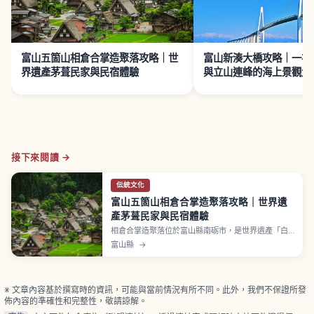
富山五箇山相倉合掌造聚落攻略｜世
富山新湊大橋攻略｜一次
界遺產茅葺民家與民宿體驗
與立山連峰的海上景觀大
接下來閱讀 →
伝統文化
富山五箇山相倉合掌造聚落攻略｜世界遺
產茅葺民家與民宿體驗
相倉合掌造聚落位於富山縣南砺市，是世界遺產「白
川鄉・五箇山合掌造聚落」構成資產。陡峭茅草屋頂
富山縣
→
的合掌造民家錯落分布，多數建於江戶時代末期至明
治時代。「相倉民俗館」可了解當地歷史與產業。傳
統文化「こきりこ節」「麥屋節」民謠至今傳承。停
車費1,000日圓。
※ 文章內容基於撰寫時的資訊，可能與當前情況有所不同。此外，我們不保證所發
佈內容的準確性和完整性，敬請諒解。