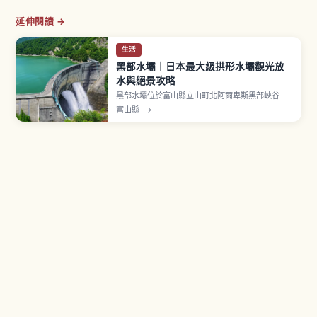
延伸閱讀 →
生活
黑部水壩｜日本最大級拱形水壩觀光放
水與絕景攻略
黑部水壩位於富山縣立山町北阿爾卑斯黑部峽谷，
海拔約1,454公尺。堤高186公尺、壩頂長度492
富山縣
→
公尺，1956年動工、1963年完工，由關西電力建
造。立山黑部阿爾卑斯路線亮點之一。每年6月下旬
〜10月中旬觀光放水每秒可能超過10噸。從黑部水
壩站攀登220階地下樓梯可達水壩展望台。