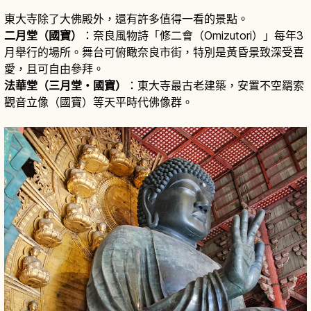
東大寺除了大佛殿外，還有許多值得一看的景點。
二月堂（國寶）
：奈良風物詩「修二會（Omizutori）」每年3
月舉行的場所。舞台可俯瞰奈良市街，特別是黃昏景致深受喜
愛，且可自由參拜。
法華堂（三月堂・國寶）
：東大寺最古老建築，安置不空羂索
觀音立像（國寶）等天平時代佛像群。