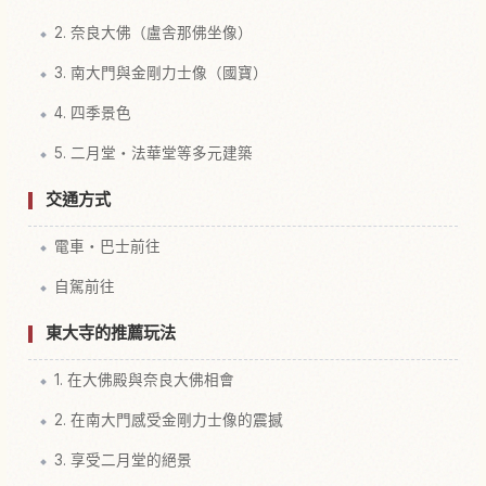
2. 奈良大佛（盧舎那佛坐像）
3. 南大門與金剛力士像（國寶）
4. 四季景色
5. 二月堂・法華堂等多元建築
交通方式
電車・巴士前往
自駕前往
東大寺的推薦玩法
1. 在大佛殿與奈良大佛相會
2. 在南大門感受金剛力士像的震撼
3. 享受二月堂的絕景