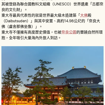
其被登錄為聯合國教科文組織（UNESCO）世界遺產「古都奈
良的文化財」。
東大寺最具代表性的就是世界最大級木造建築「
大佛
殿
（Daibutsuden）」與其中安置、高約14.98公尺的「奈良大
佛（盧舎那佛坐像）」。
東大寺不僅擁有高度歷史價值，也被
奈良公園
的豐饒自然所環
抱，全年吸引大量海內外旅人到訪。