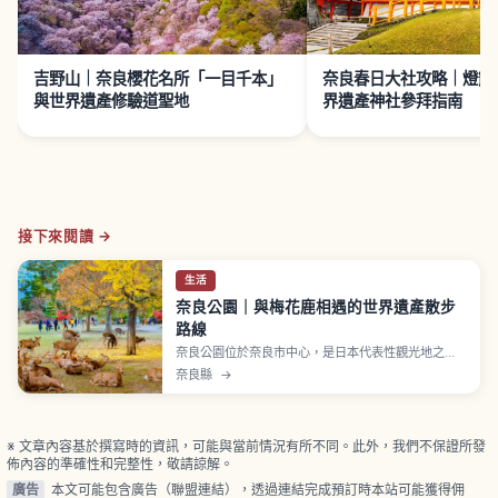
吉野山｜奈良櫻花名所「一目千本」
奈良春日大社攻略｜燈籠
與世界遺產修驗道聖地
界遺產神社參拜指南
接下來閱讀 →
生活
奈良公園｜與梅花鹿相遇的世界遺產散步
路線
奈良公園位於奈良市中心，是日本代表性觀光地之
一。1880年（明治13年）開園，擁有約660公頃廣
奈良縣
→
大腹地，園內點綴著東大寺、興福寺、春日大社等多
處世界遺產。約1,200隻自由漫步的鹿被指定為國家天
然紀念物「奈良之鹿」，作為春日大社神使受珍視超
過1,000年，可購買鹿仙貝體驗餵食。
※ 文章內容基於撰寫時的資訊，可能與當前情況有所不同。此外，我們不保證所發
佈內容的準確性和完整性，敬請諒解。
廣告
本文可能包含廣告（聯盟連結），透過連結完成預訂時本站可能獲得佣