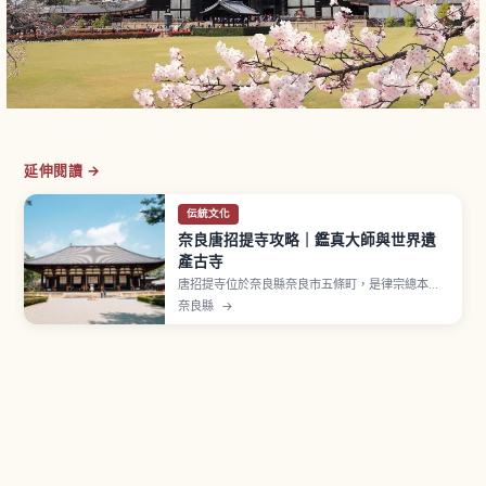
延伸閱讀 →
伝統文化
奈良唐招提寺攻略｜鑑真大師與世界遺
產古寺
唐招提寺位於奈良縣奈良市五條町，是律宗總本
山。西元759年（天平寶字3年）由唐代高僧鑑真和
奈良縣
→
上創建，登錄 UNESCO 世界遺產「古都奈良的文
化財」。金堂與講堂指定國寶，本尊盧舎那佛坐像
為奈良時代脫活乾漆造國寶名品，千手觀音立像也
是國寶。從近鐵橿原線「西之京站」步行約10分
鐘。