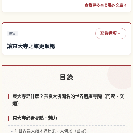
查看更多奈良縣的文章
→
查看選項
廣告
讓東大寺之旅更順暢
尋找東大寺附近的飯店
↗
目錄
尋找東大寺的體驗
↗
東大寺是什麼？奈良大佛聞名的世界遺產寺院（門票・交
通）
東大寺必看亮點・魅力
1. 世界最大級木造建築・大佛殿（國寶）