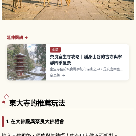
延伸閱讀 →
生活
奈良室生寺攻略｜隱身山谷的古寺與寧
靜四季風景
室生寺位於奈良縣宇陀市深山之中，是真言宗室生
寺派大本山，以「女人高野」之名廣為人知。在高
奈良縣
→
野山曾嚴格施行女人禁制的年代仍接納女性參拜。
象徵性五重塔高約16公尺，是國寶並以「日本最小
級五重塔」聞名。金堂安置中尊釋迦如來立像（國
寶）等平安時代佛像群。
東大寺的推薦玩法
1. 在大佛殿與奈良大佛相會
進入大佛殿後，便能與氣勢懾人的奈良大佛正面相對。