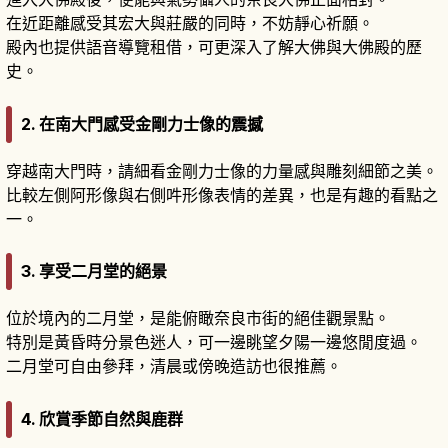
在近距離感受其宏大與莊嚴的同時，不妨靜心祈願。
殿內也提供語音導覽租借，可更深入了解大佛與大佛殿的歷
史。
2. 在南大門感受金剛力士像的震撼
穿越南大門時，請細看金剛力士像的力量感與雕刻細節之美。
比較左側阿形像與右側吽形像表情的差異，也是有趣的看點之
一。
3. 享受二月堂的絕景
位於境內的二月堂，是能俯瞰奈良市街的絕佳觀景點。
特別是黃昏時分景色迷人，可一邊眺望夕陽一邊悠閒度過。
二月堂可自由參拜，清晨或傍晚造訪也很推薦。
4. 欣賞季節自然與鹿群