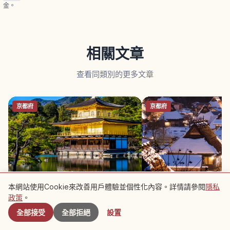
金。
相關文章
查看同類別的更多文章
京都府
京都府
金閣寺京都觀光指南｜必看景點、庭
京都美山茅葺之里攻略｜
本網站使用Cookie來改善用戶體驗並個性化內容。詳情請參閱
隱私
附近景點
園亮點與交通資訊
與散策
政策
。
全部接受
全部拒絕
設置