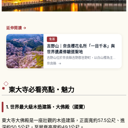
延伸閱讀 →
生活
吉野山｜奈良櫻花名所「一目千本」與
世界遺產修驗道聖地
吉野山位於奈良縣吉野郡吉野町，以白山櫻為主約3
萬棵櫻花綿延整座山。山中分下千本、中千本、上
奈良縣
→
千本、奧千本四區，因海拔差延長花期，吉水神社
境內「一目千本」是首屈一指觀景點。2004年作
為「紀伊山地的靈場與參詣道」一部分登錄世界遺
產。金峯山寺藏王堂為國寶。
東大寺必看亮點・魅力
1. 世界最大級木造建築・大佛殿（國寶）
東大寺大佛殿是一座壯觀的木造建築，正面寬約57.5公尺、進
深約50.5公尺，至屋脊高度約49.1公尺。