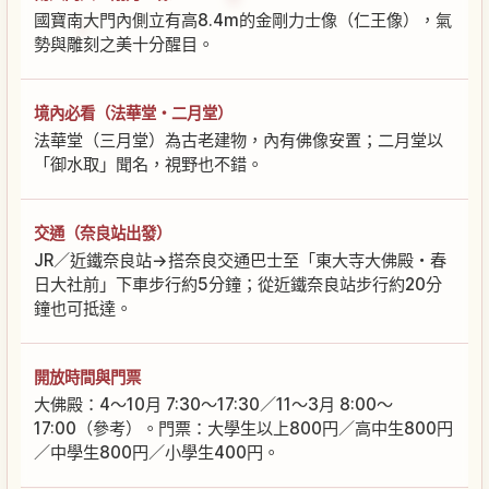
國寶南大門內側立有高8.4m的金剛力士像（仁王像），氣
勢與雕刻之美十分醒目。
境內必看（法華堂・二月堂）
法華堂（三月堂）為古老建物，內有佛像安置；二月堂以
「御水取」聞名，視野也不錯。
交通（奈良站出發）
JR／近鐵奈良站→搭奈良交通巴士至「東大寺大佛殿・春
日大社前」下車步行約5分鐘；從近鐵奈良站步行約20分
鐘也可抵達。
開放時間與門票
大佛殿：4～10月 7:30～17:30／11～3月 8:00～
17:00（參考）。門票：大學生以上800円／高中生800円
／中學生800円／小學生400円。