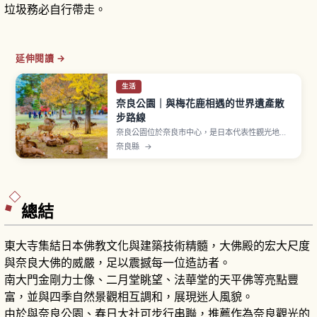
垃圾務必自行帶走。
延伸閱讀 →
生活
奈良公園｜與梅花鹿相遇的世界遺產散
步路線
奈良公園位於奈良市中心，是日本代表性觀光地之
一。1880年（明治13年）開園，擁有約660公頃
奈良縣
→
廣大腹地，園內點綴著東大寺、興福寺、春日大社
等多處世界遺產。約1,200隻自由漫步的鹿被指定
為國家天然紀念物「奈良之鹿」，作為春日大社神
使受珍視超過1,000年，可購買鹿仙貝體驗餵食。
總結
東大寺集結日本佛教文化與建築技術精髓，大佛殿的宏大尺度
與奈良大佛的威嚴，足以震撼每一位造訪者。
南大門金剛力士像、二月堂眺望、法華堂的天平佛等亮點豐
富，並與四季自然景觀相互調和，展現迷人風貌。
由於與奈良公園、春日大社可步行串聯，推薦作為奈良觀光的