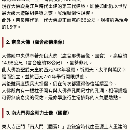
現存大佛殿為江戶時代重建的第三代建築，即便如此仍以世界
最大級木造軸組建築之姿，展現壓倒性規模。
此外，奈良時代第一代大佛殿正面寬約86公尺，規模約為現今
的1.5倍。
2. 奈良大佛（盧舎那佛坐像）
大佛殿中央供奉著奈良大佛（盧舎那佛坐像・國寶），高度約
14.98公尺（含台座約18公尺），氣勢非凡。
此大佛為聖武天皇於西元743年發願，祈願天下太平與萬民幸
福而造立，並於西元752年舉行開眼供養。
其後雖兩度遭兵火損傷，仍在每次都獲得修復延續至今。
大佛殿內有一根柱子開有與大佛鼻孔同尺寸的孔洞，相傳鑽過
可得無病息災的保佑，是修學旅行生常排隊的人氣體驗點。
3. 南大門與金剛力士像（國寶）
東大寺正門「南大門（國寶）」為鎌倉時代由重源上人重建的