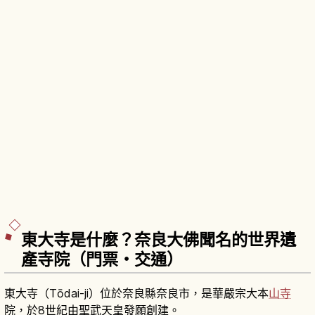
東大寺是什麼？奈良大佛聞名的世界遺
產寺院（門票・交通）
東大寺（Tōdai-ji）位於奈良縣奈良市，是華嚴宗大本
山寺
院，於8世紀由聖武天皇發願創建。