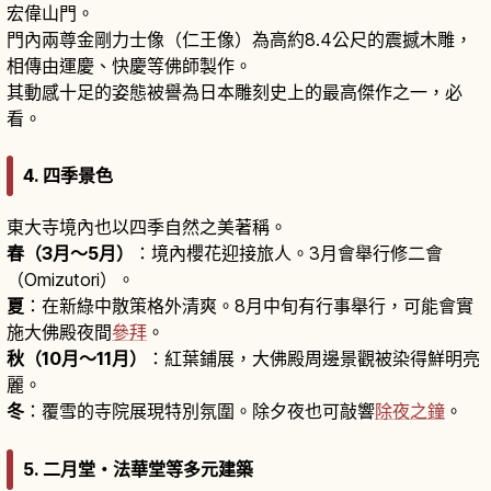
宏偉山門。
門內兩尊金剛力士像（仁王像）為高約8.4公尺的震撼木雕，
相傳由運慶、快慶等佛師製作。
其動感十足的姿態被譽為日本雕刻史上的最高傑作之一，必
看。
4. 四季景色
東大寺境內也以四季自然之美著稱。
春（3月〜5月）
：境內櫻花迎接旅人。3月會舉行修二會
（Omizutori）。
夏
：在新綠中散策格外清爽。8月中旬有行事舉行，可能會實
施大佛殿夜間
參拜
。
秋（10月〜11月）
：紅葉鋪展，大佛殿周邊景觀被染得鮮明亮
麗。
冬
：覆雪的寺院展現特別氛圍。除夕夜也可敲響
除夜之鐘
。
5. 二月堂・法華堂等多元建築