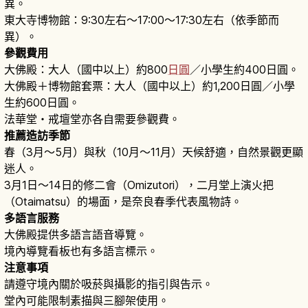
異。
東大寺博物館：9:30左右〜17:00〜17:30左右（依季節而
異）。
參觀費用
大佛殿：大人（國中以上）約800
日圓
／小學生約400日圓。
大佛殿＋博物館套票：大人（國中以上）約1,200日圓／小學
生約600日圓。
法華堂・戒壇堂亦各自需要參觀費。
推薦造訪季節
春（3月〜5月）與秋（10月〜11月）天候舒適，自然景觀更顯
迷人。
3月1日〜14日的修二會（Omizutori），二月堂上演火把
（Otaimatsu）的場面，是奈良春季代表風物詩。
多語言服務
大佛殿提供多語言語音導覽。
境內導覽看板也有多語言標示。
注意事項
請遵守境內關於吸菸與攝影的指引與告示。
堂內可能限制素描與三腳架使用。