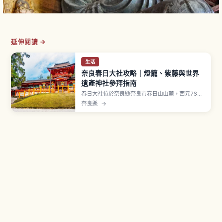
延伸閱讀 →
生活
奈良春日大社攻略｜燈籠、紫藤與世界
遺產神社參拜指南
春日大社位於奈良縣奈良市春日山山麓，西元768
年（神護景雲2年）依稱德天皇敕命造營社殿，登錄
奈良縣
→
UNESCO 世界遺產「古都奈良的文化財」。並列四
棟本殿（春日造）皆指定國寶。境內奉納約3,000
座燈籠（石燈籠約2,000座、吊燈籠約1,000
座）。每年兩次「萬燈籠」會點燈。