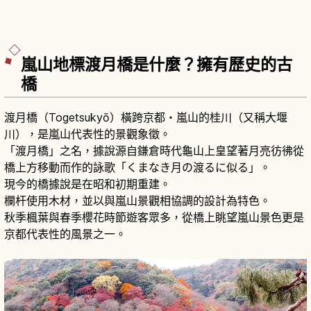
嵐山地標渡月橋是什麼？擁有歷史的古
橋
渡月橋（Togetsukyō）橫跨京都・嵐山的桂川（又稱大堰
川），是嵐山代表性的景觀象徵。
「渡月橋」之名，據說源自鎌倉時代龜山上皇望著月亮彷彿從
橋上方移動而作的詠歌「くまなき月の渡るに似る」。
現今的橋據說是在昭和初期重建。
欄杆使用木材，並以與嵐山景觀相協調的設計為特色。
秋季楓葉與春季櫻花時節遊客眾多，從橋上眺望嵐山景色更是
京都代表性的風景之一。