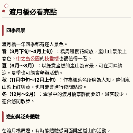
式不同。門票高中生以上500日圓。
渡月橋必看亮點
四季風景
渡月橋一年四季都有迷人景色。
春（3月下旬〜4月上旬）
：橋周邊櫻花綻放，嵐山山景染上
春色。
中之島公園
的
枝垂櫻
也很值得一看。
夏（6月〜8月）
：以綠意盎然的嵐山為背景，可在河畔納
涼。夏季也可能會舉辦活動。
秋（11月中旬〜12月上旬）
：作為楓葉名所廣為人知，整個嵐
山染上紅與黃。也可能會進行夜間點燈。
冬（12月〜2月）
：雪景中的渡月橋寧靜而夢幻。遊客較少，
適合悠閒散步。
遊船與泛舟體驗
在渡月橋周邊，有時能體驗從河面眺望嵐山的活動。