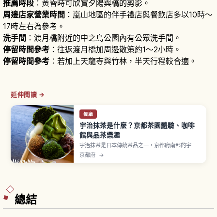
推薦時段
：黃昏時可欣賞夕陽與橋的剪影。
周邊店家營業時間
：嵐山地區的伴手禮店與餐飲店多以10時〜
17時左右為參考。
洗手間
：渡月橋附近的中之島公園內有公眾洗手間。
停留時間參考
：往返渡月橋加周邊散策約1〜2小時。
停留時間參考
：若加上天龍寺與竹林，半天行程較合適。
延伸閱讀 →
餐廳
宇治抹茶是什麼？京都茶園體驗、咖啡
館與品茶樂趣
宇治抹茶是日本傳統茶品之一，京都府南部的宇治
地區與靜岡茶、狹山茶並列為日本三大茶之一。
京都府
→
1191年榮西禪師從中國（宋）歸國帶回茶種並逐漸
傳播。抹茶是將「碾茶」以石臼研磨成粉末，透過
覆下栽培（遮光栽培）讓旨味成分豐富。從京都站
搭 JR 奈良線至「宇治站」快速約17分鐘。
總結