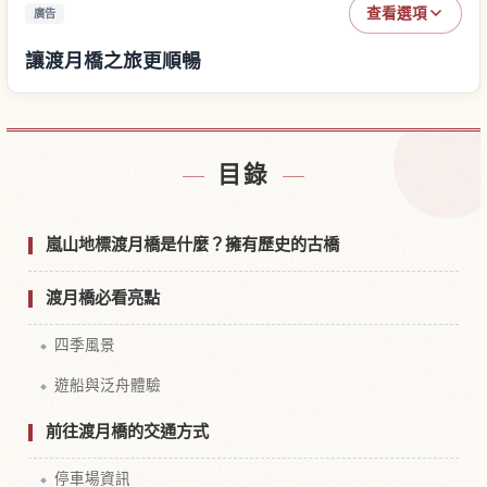
查看選項
廣告
讓渡月橋之旅更順暢
尋找渡月橋附近的飯店
↗
目錄
尋找渡月橋的體驗
↗
嵐山地標渡月橋是什麼？擁有歷史的古橋
渡月橋必看亮點
四季風景
遊船與泛舟體驗
前往渡月橋的交通方式
停車場資訊