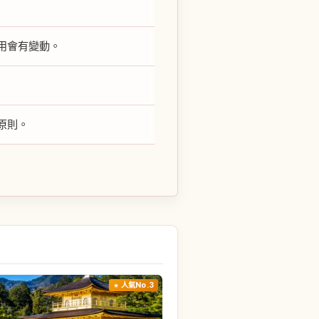
用會有變動。
原則。
人氣No.3