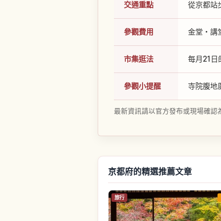
交通重點
從京都站
參觀費用
金堂・講
市集逛法
每月21
參觀小提醒
寺院腹地
最新資訊請以官方發布或現場確認
京都府的精選推薦文章
旅行