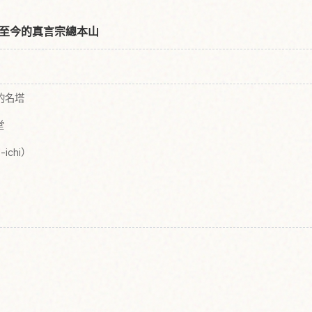
至今的真言宗總本山
的名塔
堂
ichi）