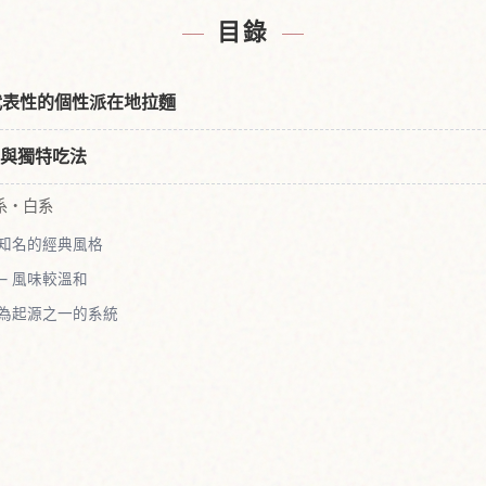
目錄
代表性的個性派在地拉麵
頭與獨特吃法
黃系・白系
最知名的經典風格
— 風味較溫和
視為起源之一的系統