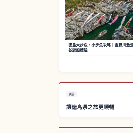
德島大步危・小步危攻略｜吉野川激
谷遊船體驗
廣告
讓徳島県之旅更順暢
尋找徳島県