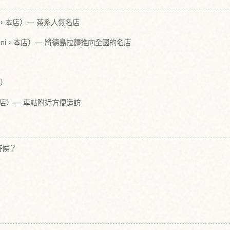
dai，本店）— 茶系人氣名店
otani，本店）— 將德島拉麵推向全國的名店
n）
站前店）— 車站附近方便造訪
時候？