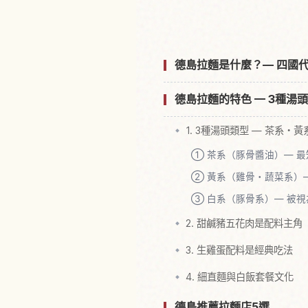
德島拉麵是什麼？— 四國
德島拉麵的特色 — 3種湯
1. 3種湯頭類型 — 茶系・
① 茶系（豚骨醬油）— 
② 黃系（雞骨・蔬菜系）
③ 白系（豚骨系）— 被
2. 甜鹹豬五花肉是配料主角
3. 生雞蛋配料是經典吃法
4. 細直麵與白飯套餐文化
德島推薦拉麵店5選