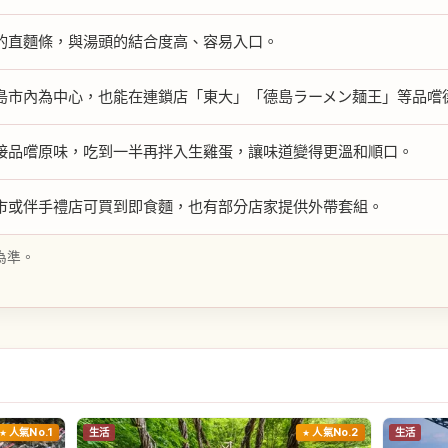
的直麵條，與湯頭的結合度高、容易入口。
島市內為中心，也能在連鎖店「東大」「德島ラーメン麺王」等品嚐
接品嚐原味，吃到一半再拌入生雞蛋，讓味道變得更溫和順口。
市或伴手禮店可買到即食麵，也有部分店家提供外帶套組。
為準。
人氣No.1
生活
人氣No.2
生活