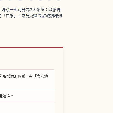
。湯頭一般可分為3大系統：以豚骨
的「白系」。常見配料是甜鹹調味薄
雞蛋增添滑順感，有「壽喜燒
能選擇。