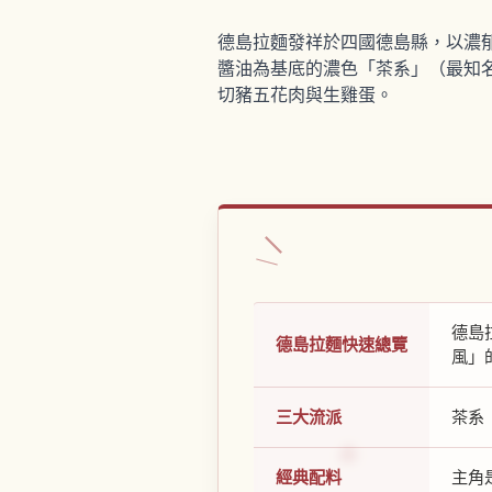
德島拉麵發祥於四國德島縣，以濃
醬油為基底的濃色「茶系」（最知
切豬五花肉與生雞蛋。
德島
德島拉麵快速總覽
風」
三大流派
茶系
經典配料
主角