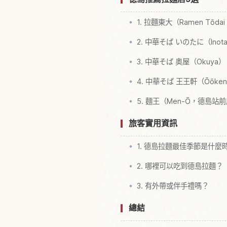
1. 拉麵東大（Ramen Tō
2. 中華そば いのたに（In
3. 中華そば 奥屋（Okuya）
4. 中華そば 王王軒（Ōōke
5. 麵王（Men-Ō，德島
旅客實用資訊
1. 德島拉麵最佳季節是什麼
2. 哪裡可以吃到德島拉麵？
3. 有外帶或伴手禮嗎？
總結