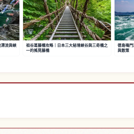
流漂流與峽
祖谷葛藤橋攻略｜日本三大秘境峽谷與三奇橋之
德島鳴門
一的搖晃藤橋
與散策
附近的飯店
尋找徳島
↗