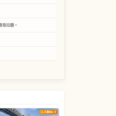
德島拉麵。
人氣No.3