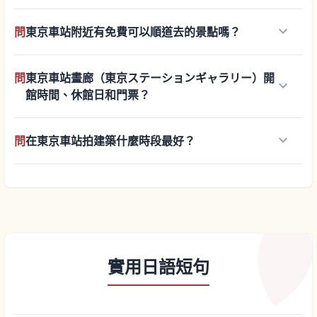
keyboard_arrow_down
問
東京車站附近有免費可以順道去的景點嗎？
問
東京車站畫廊（東京ステーションギャラリー）開
keyboard_arrow_down
館時間、休館日和門票？
keyboard_arrow_down
問
在東京車站拍建築什麼時段最好？
實用日語短句