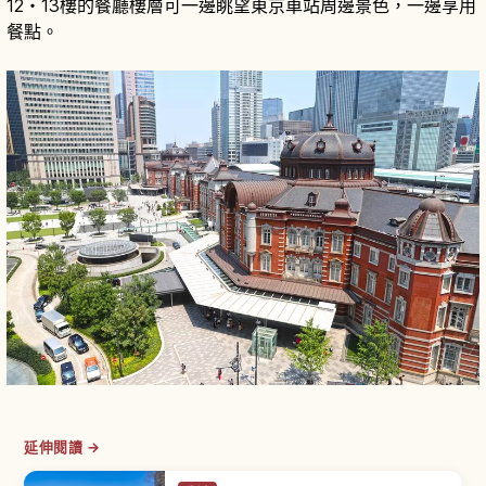
12・13樓的餐廳樓層可一邊眺望東京車站周邊景色，一邊享用
餐點。
延伸閱讀 →