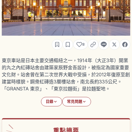
8
東京車站是日本主要交通樞紐之一，1914年（大正3年）開業
的丸之內紅磚站舍由建築家辰野金吾設計，被指定為國家重要
文化財。站舍曾在第二次世界大戰中受損，於2012年復原至創
建當時樣貌。鋼骨紅磚造3層樓站舍，南北長約335公尺。
「GRANSTA 東京」、「東京拉麵街」是拉麵聖地。
目錄
常見問題
重點摘要