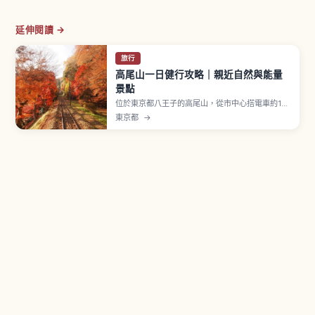
延伸閱讀 →
旅行
高尾山一日健行攻略｜親近自然與能量
景點
位於東京都八王子的高尾山，從市中心搭電車約1小
時即可抵達，是人氣的一日健行景點。文章介紹多
東京都
→
條登山路線、纜車與吊椅、山腰寺院參拜、山頂眺
望東京與富士山、夏季啤酒花園，以及適合日本初
訪或親子旅行的推薦季節與準備重點。