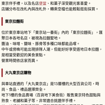
東京伴手禮，以及名店
便當
、和菓子深受觀光客喜愛。
店鋪分布在改札內與改札外，轉乘空檔也能輕鬆逛街採買。
東京拉麵街
位於東京車站地下「東京站一番街」內的「東京拉麵街」，匯
聚日本各地名店，被視為拉麵聖地。
醬油、味噌、鹽味、豚骨等多種口味都能品嚐。
中午或傍晚可能出現排隊人潮，但能好好享受道地日本拉麵，
是相當受歡迎的美食景點。
營業時間依店家而異。
大丸東京店購物
與車站直通的「大丸東京店」是13層樓的大型百貨公司，時
尚、食品、禮品選擇齊全。
地下1樓的食品賣場（百貨地下美食街）販售東京特色甜點與
熟食、老舖和菓子等，非常適合挑選伴手禮。