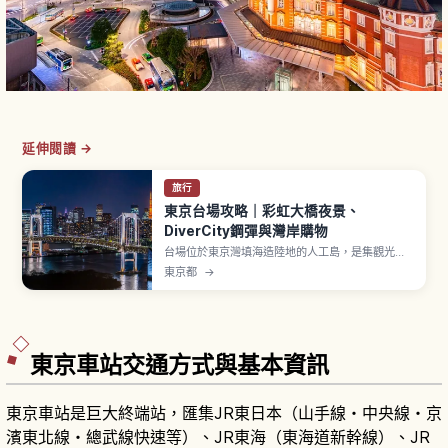
延伸閱讀 →
旅行
東京台場攻略｜彩虹大橋夜景、
DiverCity鋼彈與灣岸購物
台場位於東京灣填海造陸地的人工島，是集觀光、
購物、娛樂於一身的東京代表性海濱區域。「彩虹
東京都
→
大橋」設有「Rainbow Promenade」全長約1.7
公里步道，單程約20〜30分鐘。「DiverCity
Tokyo Plaza」前等身大獨角獸鋼彈立像是經典打
卡點。「台場海濱公園」擁有約800公尺人工沙
灘。
東京車站交通方式與基本資訊
東京車站是巨大終端站，匯集JR東日本（山手線・中央線・京
濱東北線・總武線快速等）、JR東海（東海道新幹線）、JR