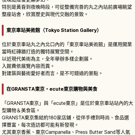
特別是黃昏到夜晚時段，可從整備完善的丸之內站前廣場眺望
整座站舍，欣賞歷史與現代交融的景致。
東京車站美術館（Tokyo Station Gallery）
位於東京車站丸之內北口內的「東京車站美術館」是運用開業
當時紅磚牆打造的獨特展覽空間。
以近現代美術為主，全年舉辦多樣企劃展。
入館費依展覽內容而異。
對建築與藝術愛好者而言，是不可錯過的景點。
在GRANSTA東京・ecute東京購物與美食
「GRANSTA東京」與「ecute東京」是位於東京車站站內的大
型購物＆美食區。
GRANSTA東京集結約180家店鋪，從伴手禮到時尚、食品選
擇豐富，每次造訪都可能有新發現。
尤其東京香蕉、東京Campanella、Press Butter Sand等人氣