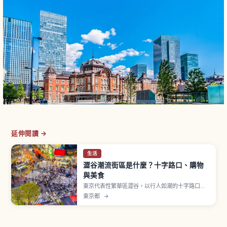
延伸閱讀 →
生活
澀谷潮流街區是什麼？十字路口、購物
與美食
東京代表性繁華區澀谷，以行人如潮的十字路口、
忠犬八公像、SHIBUYA109 以及 MIYASHITA
東京都
→
PARK 等地標聞名。文章介紹澀谷車站周邊的主要
景點、購物商場與美食聚集地，教你拍出夜景美
照、體驗年輕人次文化，並提供交通資訊與適合東
京初訪者的散步路線。