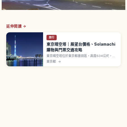
延伸閱讀 →
旅行
東京晴空塔｜展望台價格、Solamachi
購物與門票交通攻略
東京晴空塔位於東京都墨田區，高度634公尺，是
世界最大級的自立式電波塔之一，2012年開幕。
東京都
→
「天望甲板」位於地上350公尺。「天望回廊」位
於地上450公尺，最高到達點「SORA-KARA
POINT」地上約451.2公尺。「Tokyo
Solamachi」集結300間以上店鋪。天望甲板成人
平日2,400日圓。