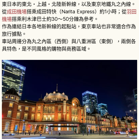
東日本的東北・上越・北陸新幹線，以及東京地鐵丸之內線。
從
成田機場
搭乘成田特快（Narita Express）約1小時；從
羽田
機場
搭乘利木津巴士約30〜50分鐘為參考。
作為連結日本各地新幹線的起點站，東京車站也非常適合作為
旅行據點。
車站周邊分為丸之內區（西側）與八重洲區（東側），兩側各
具特色，是不同風格的購物與商務區域。