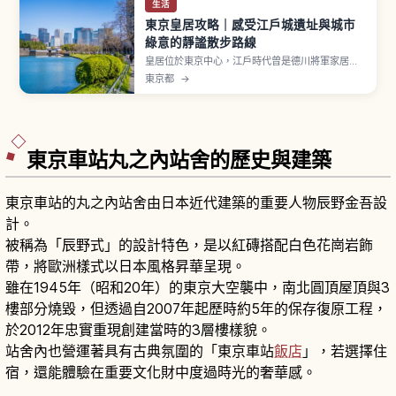
生活
東京皇居攻略｜感受江戶城遺址與城市
綠意的靜謐散步路線
皇居位於東京中心，江戶時代曾是德川將軍家居城
「江戶城」，明治維新後於1869年（明治2年）成
東京都
→
為天皇居所。從 JR 東京站丸之內北口步行到大手
門約15分鐘。「皇居東御苑」面積約21公頃自昭和
43年（1968年）對外開放。「二重橋」是經典拍
照點，繞行皇居一圈約5公里慢跑路線。
東京車站丸之內站舍的歷史與建築
東京車站的丸之內站舍由日本近代建築的重要人物辰野金吾設
計。
被稱為「辰野式」的設計特色，是以紅磚搭配白色花崗岩飾
帶，將歐洲樣式以日本風格昇華呈現。
雖在1945年（昭和20年）的東京大空襲中，南北圓頂屋頂與3
樓部分燒毀，但透過自2007年起歷時約5年的保存復原工程，
於2012年忠實重現創建當時的3層樓樣貌。
站舍內也營運著具有古典氛圍的「東京車站
飯店
」，若選擇住
宿，還能體驗在重要文化財中度過時光的奢華感。