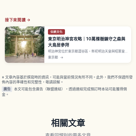
接下來閱讀 →
伝統文化
東京明治神宮攻略｜10萬棵樹鎮守之森與
大鳥居參拜
明治神宮位於東京都澀谷區，祭祀明治天皇與昭憲皇
太后，1920年（大正9年）創建。境內被全國奉獻約
東京都
→
10萬棵樹打造、約70萬平方公尺的鎮守之森環繞。從
原宿站西口步行約1分鐘。「大鳥居」高12公尺、寬
17.1公尺、台灣產檜木建造。「明治神宮博物館」由隈
研吾設計、入館費1,000日圓。
※ 文章內容基於撰寫時的資訊，可能與當前情況有所不同。此外，我們不保證所發
佈內容的準確性和完整性，敬請諒解。
廣告
本文可能包含廣告（聯盟連結），透過連結完成預訂時本站可能獲得佣
金。
相關文章
查看同類別的更多文章