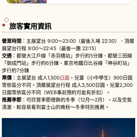
PARK 等地標聞名。文章介紹澀谷車站周邊的主要
景點、購物商場與美食聚集地，教你拍出夜景美
照、體驗年輕人次文化，並提供交通資訊與適合東
京初訪者的散步路線。
旅客實用資訊
營業時間
：主展望台 9:00〜23:00（最後入場 22:30）、頂層
展望台行程 9:00〜22:45（最後一團 22:15）
交通
：都營大江戶線「赤羽橋站」步行約5分鐘、都營三田線
「御成門站」步行約6分鐘、東京地鐵日比谷線「神谷町站」
步行約7分鐘
票價
：主展望台 成人1,500
日圓
・兒童（小中學生）900日圓
等依區分不同。頂層展望台行程 成人3,500日圓・兒童2,300
日圓等依區分不同（WEB事前預約可能有折扣）。
推薦季節
：可欣賞季節燈飾的冬季（12月〜2月），以及空氣
清澈、較容易看到富士山的晚秋〜冬季特別推薦。