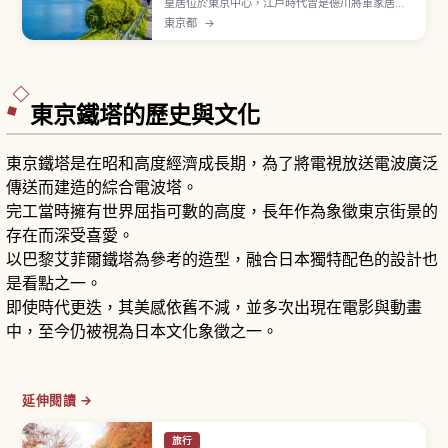
皇居位於東京中心，江戶時代曾是德川將軍家居城
「江戶城」，明治維新後於1869年（明治2年）成
東京都
→
為天皇居所。從 JR 東京站丸之內北口步行到大手
門約15分鐘。「皇居東御苑」面積約21公頃自昭和
43年（1968年）對外開放。「二重橋」是經典拍
照點，繞行皇居一圈約5公里慢跑路線。
東京鐵塔的歷史與文化
東京鐵塔是在昭和高度經濟成長期，為了將電視放送電波廣泛
傳送而建造的綜合電波塔。
完工當時擁有世界屈指可數的高度，長年作為象徵東京街景的
存在而深受喜愛。
以巴黎艾菲爾鐵塔為參考的造型，融合日本獨特配色的設計也
是看點之一。
即使時代更迭，其美感依舊不減，並多次出現在電影與動畫
中，至今仍被視為日本文化象徵之一。
延伸閱讀 →
旅行