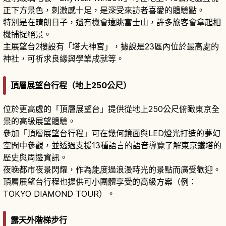
正下方景色，刺激感十足，是深受來訪者喜愛的體驗點。
特別是在晴朗日子，還有機會遠眺富士山，許多旅客會拿起相
機捕捉絕景。
主展望台2樓設有「塔大神宮」，據說是23區內位於最高處的
神社，可祈求良緣與學業成就等。
頂層展望台行程（地上250公尺）
位於更高處的「頂層展望台」提供從地上250公尺俯瞰東京全
景的高級展望體驗。
參加「頂層展望台行程」可在幾何鏡面與LED燈光打造的夢幻
空間中參觀，並透過支援13種語言的語音導覽了解東京鐵塔的
歷史與周邊資訊。
夜晚都市夜景閃耀，作為能度過浪漫時光的景點而廣受歡迎。
頂層展望台行程也提供可小團體享受的高級方案（例：
TOKYO DIAMOND TOUR）。
露天外階梯步行