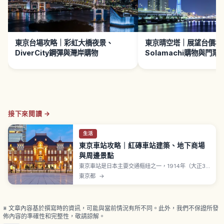
東京台場攻略｜彩虹大橋夜景、
東京晴空塔｜展望台價格
DiverCity鋼彈與灣岸購物
Solamachi購物與門
接下來閱讀 →
生活
東京車站攻略｜紅磚車站建築、地下商場
與周邊景點
東京車站是日本主要交通樞紐之一，1914年（大正3
年）開業的丸之內紅磚站舍由建築家辰野金吾設計，
東京都
→
被指定為國家重要文化財。站舍曾在第二次世界大戰
中受損，於2012年復原至創建當時樣貌。鋼骨紅磚造
3層樓站舍，南北長約335公尺。「GRANSTA 東
京」、「東京拉麵街」是拉麵聖地。
※ 文章內容基於撰寫時的資訊，可能與當前情況有所不同。此外，我們不保證所發
佈內容的準確性和完整性，敬請諒解。