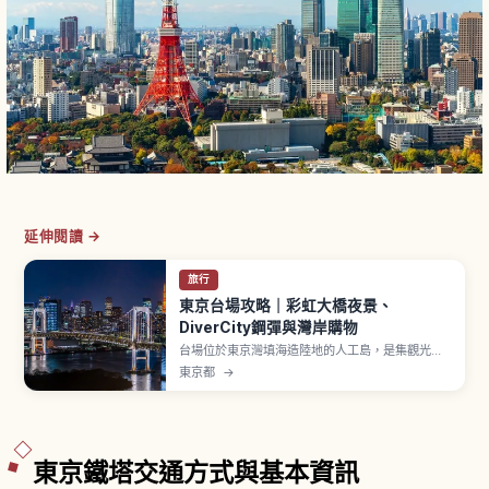
延伸閱讀 →
旅行
東京台場攻略｜彩虹大橋夜景、
DiverCity鋼彈與灣岸購物
台場位於東京灣填海造陸地的人工島，是集觀光、
購物、娛樂於一身的東京代表性海濱區域。「彩虹
東京都
→
大橋」設有「Rainbow Promenade」全長約1.7
公里步道，單程約20〜30分鐘。「DiverCity
Tokyo Plaza」前等身大獨角獸鋼彈立像是經典打
卡點。「台場海濱公園」擁有約800公尺人工沙
灘。
東京鐵塔交通方式與基本資訊