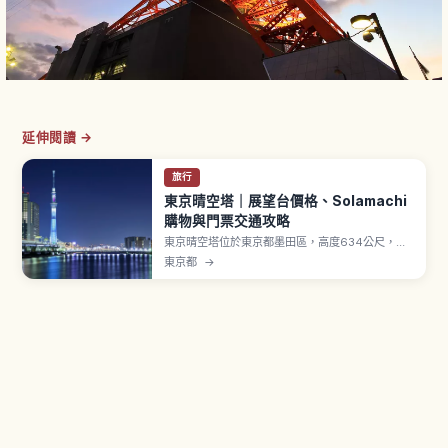
延伸閱讀 →
旅行
東京晴空塔｜展望台價格、Solamachi
購物與門票交通攻略
東京晴空塔位於東京都墨田區，高度634公尺，是
世界最大級的自立式電波塔之一，2012年開幕。
東京都
→
「天望甲板」位於地上350公尺。「天望回廊」位
於地上450公尺，最高到達點「SORA-KARA
POINT」地上約451.2公尺。「Tokyo
Solamachi」集結300間以上店鋪。天望甲板成人
平日2,400日圓。