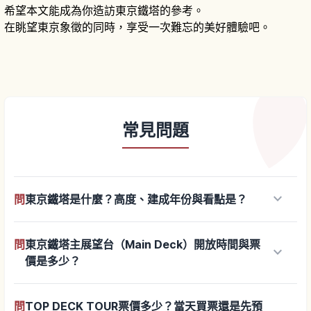
希望本文能成為你造訪東京鐵塔的參考。
在眺望東京象徵的同時，享受一次難忘的美好體驗吧。
常見問題
keyboard_arrow_down
問
東京鐵塔是什麼？高度、建成年份與看點是？
問
東京鐵塔主展望台（Main Deck）開放時間與票
keyboard_arrow_down
價是多少？
問
TOP DECK TOUR票價多少？當天買票還是先預