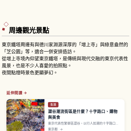
周邊觀光景點
東京鐵塔周邊有與德川家淵源深厚的「增上寺」與綠意盎然的
「芝公園」等，適合一併安排造訪。
從增上寺境內仰望東京鐵塔，是傳統與現代交融的東京代表性
風景，也是不少人喜愛的拍照點。
夜間點燈時景色更顯夢幻。
延伸閱讀 →
生活
澀谷潮流街區是什麼？十字路口、購物
與美食
東京代表性繁華區澀谷，以行人如潮的十字路口、
忠犬八公像、SHIBUYA109 以及 MIYASHITA
東京都
→