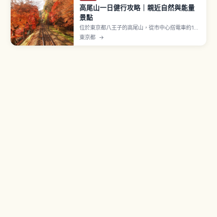
高尾山一日健行攻略｜親近自然與能量
景點
位於東京都八王子的高尾山，從市中心搭電車約1小
時即可抵達，是人氣的一日健行景點。文章介紹多
東京都
→
條登山路線、纜車與吊椅、山腰寺院參拜、山頂眺
望東京與富士山、夏季啤酒花園，以及適合日本初
訪或親子旅行的推薦季節與準備重點。