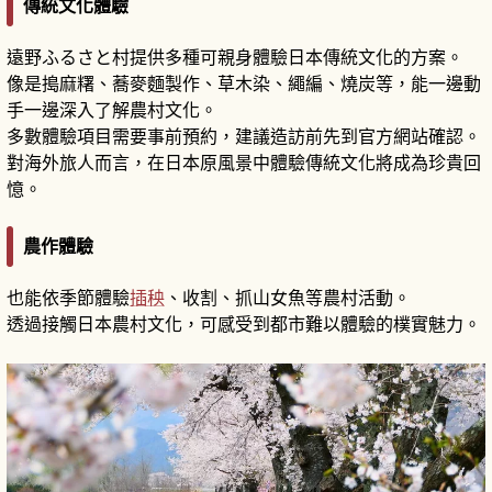
傳統文化體驗
遠野ふるさと村提供多種可親身體驗日本傳統文化的方案。
像是搗麻糬、蕎麥麵製作、草木染、繩編、燒炭等，能一邊動
手一邊深入了解農村文化。
多數體驗項目需要事前預約，建議造訪前先到官方網站確認。
對海外旅人而言，在日本原風景中體驗傳統文化將成為珍貴回
憶。
農作體驗
也能依季節體驗
插秧
、收割、抓山女魚等農村活動。
透過接觸日本農村文化，可感受到都市難以體驗的樸實魅力。