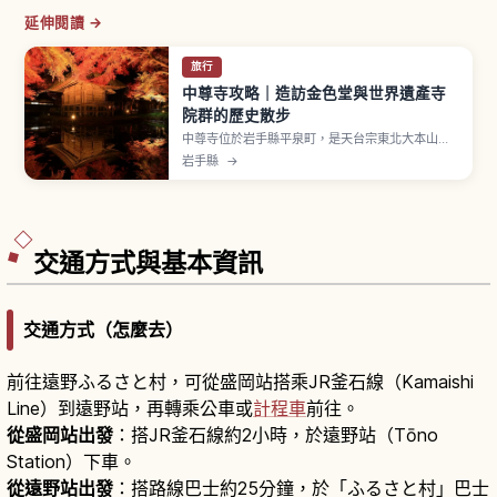
延伸閱讀 →
旅行
中尊寺攻略｜造訪金色堂與世界遺產寺
院群的歷史散步
中尊寺位於岩手縣平泉町，是天台宗東北大本山，
相傳於嘉祥3年（850年）由慈覺大師圓仁開山，
岩手縣
→
12世紀初奧州藤原氏初代清衡進行大規模伽藍建
設。2011年以「平泉」登錄世界遺產。國寶金色堂
安置三代遺體與第四代首級、月見坂參道、寶物館
讃衡蔵共通券1,000日圓與從一之關站交通資訊。
交通方式與基本資訊
交通方式（怎麼去）
前往遠野ふるさと村，可從盛岡站搭乘JR釜石線（Kamaishi
Line）到遠野站，再轉乘公車或
計程車
前往。
從盛岡站出發
：搭JR釜石線約2小時，於遠野站（Tōno
Station）下車。
從遠野站出發
：搭路線巴士約25分鐘，於「ふるさと村」巴士