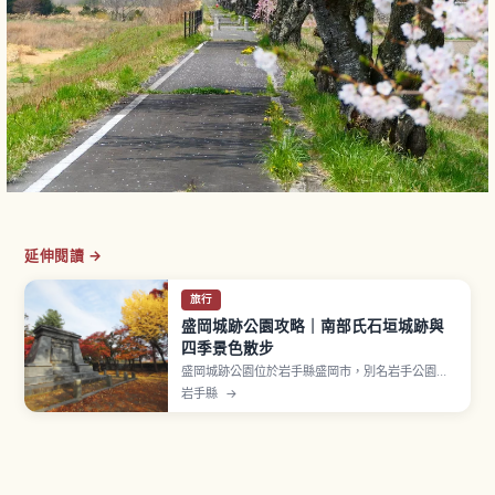
延伸閱讀 →
旅行
盛岡城跡公園攻略｜南部氏石垣城跡與
四季景色散步
盛岡城跡公園位於岩手縣盛岡市，別名岩手公園。
南部氏於慶長2年（1597年）開始築城、寬永10年
岩手縣
→
（1633年）完成，入選日本100名城。城郭建築本
體已不復存在，但東北少見的「總石垣造」精美花
崗岩石垣保存良好。野面積、打込み接ぎ、切込み
接ぎ等不同時代石垣工法共存。