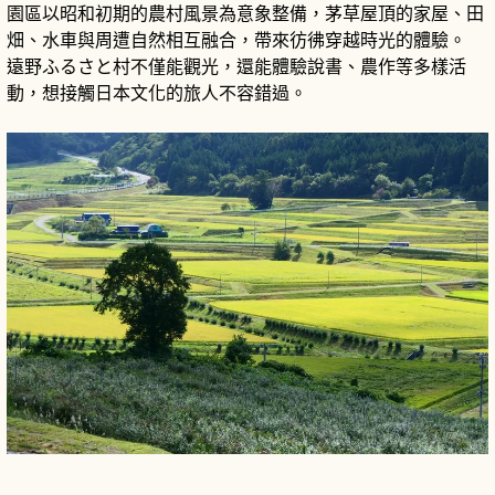
園區以昭和初期的農村風景為意象整備，茅草屋頂的家屋、田
畑、水車與周遭自然相互融合，帶來彷彿穿越時光的體驗。
遠野ふるさと村不僅能觀光，還能體驗說書、農作等多樣活
動，想接觸日本文化的旅人不容錯過。