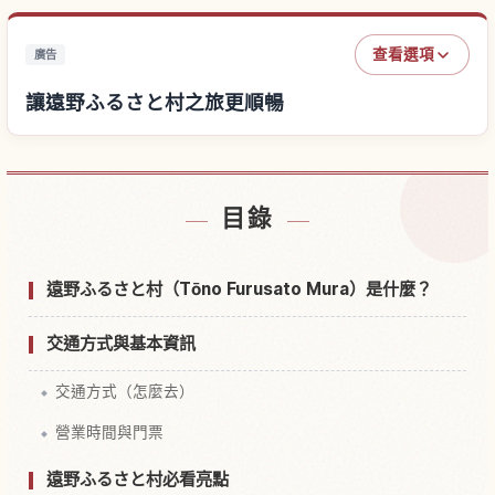
查看選項
廣告
讓遠野ふるさと村之旅更順暢
尋找遠野ふるさと村附近的飯店
↗
目錄
尋找遠野ふるさと村的體驗
↗
遠野ふるさと村（Tōno Furusato Mura）是什麼？
交通方式與基本資訊
交通方式（怎麼去）
營業時間與門票
遠野ふるさと村必看亮點