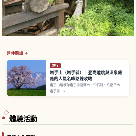
延伸閱讀 →
旅行
岩手山（岩手縣）｜登高遠眺與溫泉療
癒的人氣名峰路線攻略
岩手山是橫跨岩手縣瀧澤市、雫石町、八幡平市一
帶的活火山，標高2,038公尺，因山容秀麗又稱
岩手縣
→
「南部富士」，名列日本百名山。北東斜面的「燒
走熔岩流」是享保4年（1719年）噴發流出的熔
岩，被指定為國家特別天然紀念物。也介紹馬返登
山口柳澤路線往返約8小時、燒走路線往返約9小時
等登山重點。
體驗活動