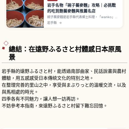
岩手名物「碗子蕎麥麵」攻略｜必挑戰
的吃到飽蕎麥麵與推薦名店
碗子蕎麥麵是岩手縣代表鄉土料理，「wanko」在
岩手方言意指小碗。服務人員邊喊口號邊把蕎麥麵
岩手縣
→
加進碗裡，直到蓋上碗蓋才結束的獨特吃法。約15
碗碗子蕎麥相當於1碗掛蕎麥，男性參考50〜70
碗、女性30〜50碗。盛岡「東家」「初駒」、花卷
「藪屋」等名店每人約3,500〜4,500日圓。
總結：在遠野ふるさと村體感日本原風
景
岩手縣的遠野ふるさと村，能透過南部曲家、民話說書與農村
體驗，用五感感受日本傳統文化的特別之地。
在整理完善的里山之中，享受與まぶりっと的溫暖交流，以及
與馬相處的時光。
四季各有不同魅力，讓人想一訪再訪。
不妨參考本指南，來遠野ふるさと村留下難忘回憶。