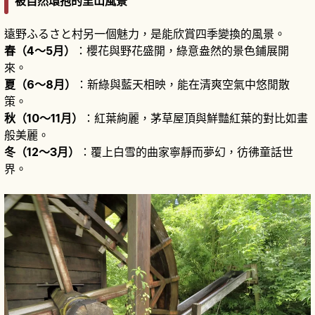
被自然環抱的里山風景
遠野ふるさと村另一個魅力，是能欣賞四季變換的風景。
春（4～5月）
：櫻花與野花盛開，綠意盎然的景色鋪展開
來。
夏（6～8月）
：新綠與藍天相映，能在清爽空氣中悠閒散
策。
秋（10～11月）
：紅葉絢麗，茅草屋頂與鮮豔紅葉的對比如畫
般美麗。
冬（12～3月）
：覆上白雪的曲家寧靜而夢幻，彷彿童話世
界。