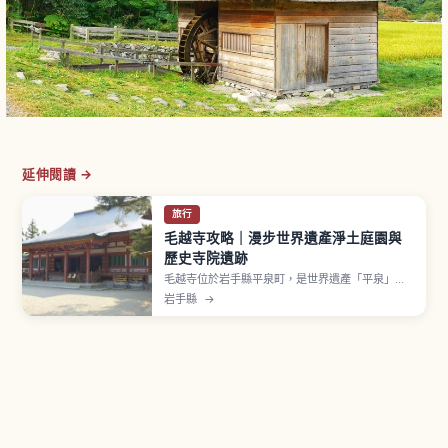
延伸閱讀 →
旅行
毛越寺攻略｜漫步世界遺產淨土庭園與
歷史寺院遺跡
毛越寺位於岩手縣平泉町，是世界遺產「平泉」構
成資產之一。相傳由慈覺大師圓仁於嘉祥3年（850
岩手縣
→
年）開山，奧州藤原氏第二代基衡與第三代秀衡時
期建造伽藍。「淨土庭園」以東西約180公尺「大
泉が池」為中心。獲指定國家特別史跡與特別名
勝。1月20日「二十日夜祭」奉納「延年之舞」。