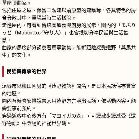
草屋頂曲家。
包括庄屋之屋、保留二階建以前原型的建築等，各具特色的房
舍分散其中，重現當時生活樣貌。
走進屋內，可看到傳統圍爐裏與廚房的展示，園內的「まぶり
っと（Maburitto／守り人）」也會親切分享民話與生活智
慧。
曲家的馬廄部分飼養著馬等動物，能近距離感受遠野「與馬共
生」的文化。
民話與傳承的世界
遠野市以柳田國男的《遠野物語》聞名，是日本民話保存豐富
的地區。
園內有時會安排說書人用遠野方言演出民話，依活動內容可能
需要事前預約。
穿過遊客中心後方有「マヨイガの森」，可邊散步邊感受《遠
野物語》中登場的神祕世界觀。