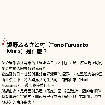
遠野ふるさと村（Tōno Furusato
Mura）是什麼？
位於岩手縣遠野市的「遠野ふるさと村」，是一座重現遠野傳
統農村聚落的獨特觀光設施。
它座落於日本昔話與民話色彩濃厚的遠野市，在整理完善的里
山自然之中，將人與馬共同生活的「南部曲家（Nanbu
Magariya）」悉心移築並保存。
所謂曲家，是母屋與馬屋（馬廄）呈L字型連為一體的岩手縣
特有傳統住宅形式，園內分散保存著7棟從江戶中期到明治中
期建造的南部曲家。