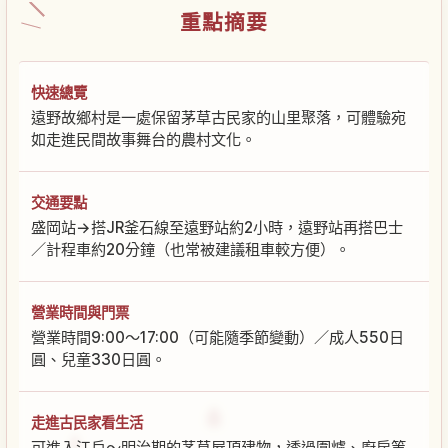
重點摘要
快速總覽
遠野故鄉村是一處保留茅草古民家的山里聚落，可體驗宛
如走進民間故事舞台的農村文化。
交通要點
盛岡站→搭JR釜石線至遠野站約2小時，遠野站再搭巴士
／計程車約20分鐘（也常被建議租車較方便）。
營業時間與門票
營業時間9:00～17:00（可能隨季節變動）／成人550日
圓、兒童330日圓。
走進古民家看生活
可進入江戶～明治期的茅草屋頂建物，透過圍爐、廚房等