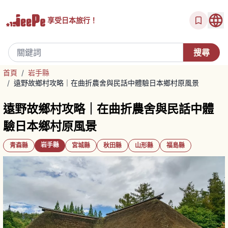
享受
日本旅行！
首頁
/
岩手縣
/
遠野故鄉村攻略｜在曲折農舍與民話中體驗日本鄉村原風景
遠野故鄉村攻略｜在曲折農舍與民話中體
驗日本鄉村原風景
岩手縣
青森縣
宮城縣
秋田縣
山形縣
福島縣