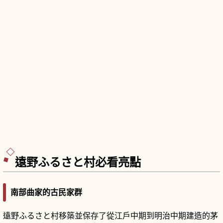
遠野ふるさと村必看亮點
南部曲家的古民家群
遠野ふるさと村移築並保存了從江戶中期到明治中期建造的茅