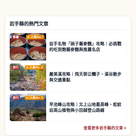
岩手縣的熱門文章
餐廳
人氣No.1
岩手名物「碗子蕎麥麵」攻略｜必挑戰
的吃到飽蕎麥麵與推薦名店
旅行
人氣No.2
嚴美溪攻略｜飛天郭公糰子、溪谷散步
與交通重點
旅行
人氣No.3
早池峰山攻略｜北上山地最高峰、蛇紋
岩高山植物與小田越登山路線
查看更多岩手縣的文章
→