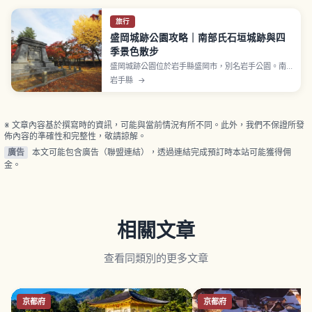
旅行
盛岡城跡公園攻略｜南部氏石垣城跡與四
季景色散步
盛岡城跡公園位於岩手縣盛岡市，別名岩手公園。南
部氏於慶長2年（1597年）開始築城、寬永10年
岩手縣
→
（1633年）完成，入選日本100名城。城郭建築本體
已不復存在，但東北少見的「總石垣造」精美花崗岩
石垣保存良好。野面積、打込み接ぎ、切込み接ぎ等
不同時代石垣工法共存。
※ 文章內容基於撰寫時的資訊，可能與當前情況有所不同。此外，我們不保證所發
佈內容的準確性和完整性，敬請諒解。
廣告
本文可能包含廣告（聯盟連結），透過連結完成預訂時本站可能獲得佣
金。
相關文章
查看同類別的更多文章
京都府
京都府