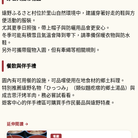
遠野ふるさと村位於里山自然環境中，建議穿著好走的鞋與方
便活動的服裝。
尤其夏季日照強，帶上帽子與防曬用品會更安心。
冬季可能有積雪且氣溫會降到零下，請準備保暖衣物與防水
鞋。
另外可攜帶寵物入園，但有牽繩等相關規則。
餐飲與伴手禮
園內有可用餐的設施，可品嚐使用在地食材的鄉土料理。
特別推薦遠野名物「ひっつみ」（類似麵疙瘩的鄉土湯品）與
成吉思汗烤羊肉，務必嘗試看看。
遊客中心的伴手禮區可購買手作民藝品與遠野特產。
延伸閱讀 →
餐廳