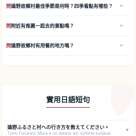
keyboard_arrow_down
問
遠野故鄉村最佳季節是何時？四季看點有哪些？
keyboard_arrow_down
問
附近有推薦一起去的景點嗎？
keyboard_arrow_down
問
遠野故鄉村有用餐的地方嗎？
實用日語短句
遠野ふるさと村への行き方を教えてください。
▼
Tono Furusato Mura e no ikikata wo oshiete kudasai.