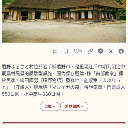
3
遠野ふるさと村位於岩手縣遠野市，是重現江戶中期到明治中
期農村風景的體驗型設施。園內保存遷建7棟「南部曲家」傳
統民家。柳田國男《遠野物語》發祥地，能感受「まぶりっ
と」（守護人）解說與「マヨイガの森」傳說氛圍。門票成人
550日圓、小中高生330日圓。
目錄
常見問題