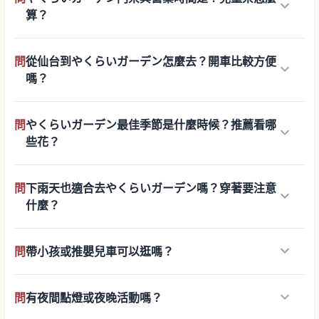
keyboard_arrow_down
算？
問
從仙台到やくらいガーデン怎麼去？開車比較方便
keyboard_arrow_down
嗎？
問
やくらいガーデン最佳季節是什麼時候？推薦看哪
keyboard_arrow_down
些花？
問
下雨天也適合去やくらいガーデン嗎？穿著要注意
keyboard_arrow_down
什麼？
keyboard_arrow_down
問
帶小孩或推嬰兒車可以逛嗎？
keyboard_arrow_down
問
有夜間點燈或夜晚活動嗎？