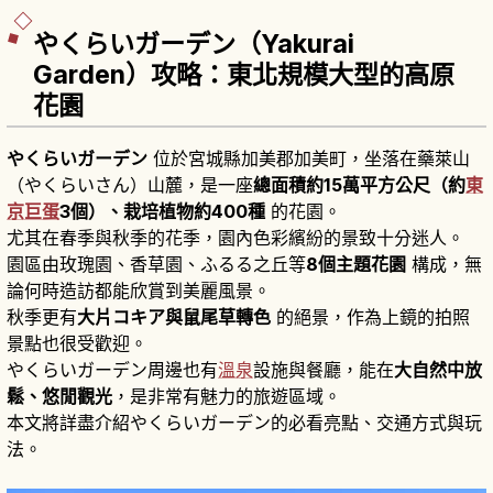
やくらいガーデン（Yakurai
Garden）攻略：東北規模大型的高原
花園
やくらいガーデン
位於宮城縣加美郡加美町，坐落在藥萊山
（やくらいさん）山麓，是一座
總面積約15萬平方公尺（約
東
京巨蛋
3個）、栽培植物約400種
的花園。
尤其在春季與秋季的花季，園內色彩繽紛的景致十分迷人。
園區由玫瑰園、香草園、ふるる之丘等
8個主題花園
構成，無
論何時造訪都能欣賞到美麗風景。
秋季更有
大片コキア與鼠尾草轉色
的絕景，作為上鏡的拍照
景點也很受歡迎。
やくらいガーデン周邊也有
溫泉
設施與餐廳，能在
大自然中放
鬆、悠閒觀光
，是非常有魅力的旅遊區域。
本文將詳盡介紹やくらいガーデン的必看亮點、交通方式與玩
法。