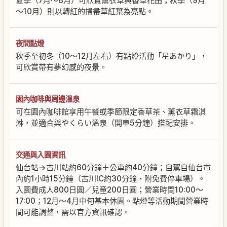
夏季（7月～8月）可欣賞薰衣草與香草花田；秋季（9月
～10月）則以轉紅的掃帚草紅葉為亮點。
夜間點燈
秋季至初冬（10～12月左右）有點燈活動「星あかり」，
可欣賞帶有夢幻感的夜景。
園內咖啡與周邊溫泉
可在園內咖啡館享用午餐或季節限定香草茶、薰衣草霜淇
淋，並適合與やくらい溫泉（開車5分鐘）搭配安排。
交通與入園資訊
仙台站→古川站約60分鐘＋公車約40分鐘；自駕自仙台市
內約1小時15分鐘（古川IC約30分鐘・附免費停車場）。
入園費成人800日圓／兒童200日圓；營業時間10:00～
17:00；12月～4月中旬基本休園。點燈等活動期間營業時
間可能調整，需以官方資訊確認。