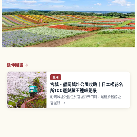
延伸閱讀 →
生活
宮城・船岡城址公園攻略｜日本櫻花名
所100選與藏王連峰絕景
船岡城址公園位於宮城縣柴田町，是建於舊館址上
的城址公園，與白石川堤一目千本櫻同列「日本櫻
宮城縣
→
花名所100選」。約1,300株以上染井吉野、山櫻、
垂枝櫻於4月上旬〜中旬綻放，山頂高24公尺平和
觀音像旁可遠眺藏王連峰與白石川。「しばた千櫻
橋」連結白石川堤、斜坡車穿越櫻花隧道。