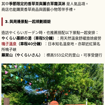
其中
季節限定的香草茶與薰衣草霜淇淋
是人氣品項。
商店也能購買香草商品與園藝小物等伴手禮。
3. 與周邊景點一起規劃順遊
造訪やくらいガーデン時，也推薦搭配以下景點一起安排：
やくらい薬師の湯（車程5分鐘）
：用天然溫泉舒緩旅途疲勞
鳴子溫泉
（車程40分鐘）
：日本知名溫泉地，亦鄰近紅葉名
所鳴子峽
藥萊山（やくらいさん）
：標高553公尺的里山，可享受健行