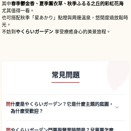
其中
春季鬱金香、夏季薰衣草、秋季ふるる之丘的彩虹花海
尤其值得一看。
也可搭配秋季「星あかり」點燈與周邊溫泉，悠閒度過放鬆時
光。
不妨到
やくらいガーデン
享受療癒身心的美景旅程。
常見問題
問
什麼是やくらいガーデン？它是什麼主題的庭園，
keyboard_arrow_down
為什麼受歡迎？
問
やくらいガーデン門票與營業時間是？兒童票怎麼