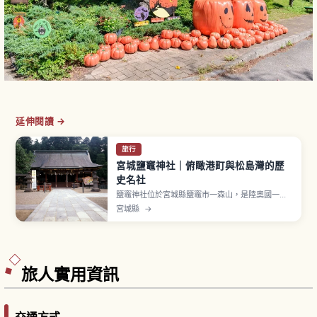
延伸閱讀 →
旅行
宮城鹽竈神社｜俯瞰港町與松島灣的歷
史名社
鹽竈神社位於宮城縣鹽竈市一森山，是陸奧國一宮
的高格調神社，當地暱稱「Shiogama-sama」。
宮城縣
→
主祭神鹽土老翁神、左宮武甕槌神、右宮經津主
神，作為海上安全、安產、生意興隆之神廣受信
仰。表參道「男坂」石階梯氣勢十足。3月10日
「帆手祭」神輿沿石階下行巡行，從仙台搭 JR 仙
石線30分。
旅人實用資訊
交通方式