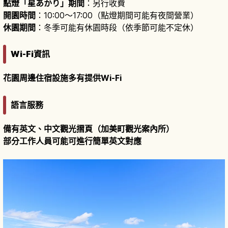
點燈「星あかり」期間
：另行收費
開園時間
：10:00～17:00（點燈期間可能有夜間營業）
休園期間
：冬季可能有休園時段（依季節可能不定休）
Wi-Fi資訊
花園周邊住宿設施多有提供Wi-Fi
語言服務
備有英文、中文觀光摺頁（加美町觀光案內所）
部分工作人員可能可進行簡單英文對應