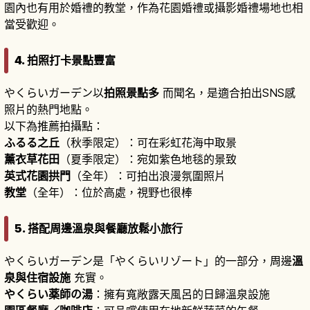
園內也有用於婚禮的教堂，作為花園婚禮或攝影婚禮場地也相
當受歡迎。
4. 拍照打卡景點豐富
やくらいガーデン以
拍照景點多
而聞名，是適合拍出SNS感
照片的熱門地點。
以下為推薦拍攝點：
ふるる之丘
（秋季限定）：可在彩虹花海中取景
薰衣草花田
（夏季限定）：宛如紫色地毯的景致
英式花園拱門
（全年）：可拍出浪漫氛圍照片
教堂
（全年）：位於高處，視野也很棒
5. 搭配周邊溫泉與餐廳放鬆小旅行
やくらいガーデン是「やくらいリゾート」的一部分，周邊
溫
泉與住宿設施
充實。
やくらい薬師の湯
：擁有寬敞露天風呂的日歸溫泉設施