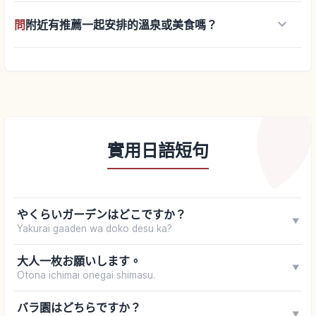
keyboard_arrow_down
問
附近有推薦一起安排的溫泉或美食嗎？
實用日語短句
やくらいガーデンはどこですか？
▼
Yakurai gaaden wa doko desu ka?
大人一枚お願いします。
▼
Otona ichimai onegai shimasu.
バラ園はどちらですか？
▼