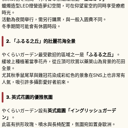
蠟燭造型LED燈營造夢幻空間，可在仰望星空的同時享受療癒
時光。
活動為夜間舉行，需另行購票，與一般入園費不同。
冬季期間可能會有休園時段。
2. 「ふるる之丘」的壯麗花海全景
やくらいガーデン最受歡迎的區域之一是
「ふるる之丘」
。
緩坡上種植著當季花卉，從丘頂可欣賞以藥萊山為背景的花田
全景。
尤其秋季鼠尾草與雞冠花染成彩虹色的景象在SNS上也非常有
人氣，吸引許多攝影愛好者前來。
3. 英式花園的優雅氛圍
やくらいガーデン設有
英式庭園「イングリッシュガーデ
ン」
。
此區有拱形玫瑰、噴水與長椅配置，氛圍宛如置身歐洲。