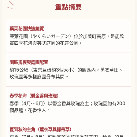
重點摘要
藥萊花園快速總覽
藥萊花園（やくらいガーデン）位於加美町高原，是能欣
賞四季花海與英式庭園的花卉公園。
園區規模與庭園配置
約15公頃（東京巨蛋約3個大小）的園區內，薰衣草田、
玫瑰園等多樣庭園分布其間。
春季花海（鬱金香與玫瑰）
春季（4月～6月）以鬱金香與玫瑰為主；玫瑰園約有200
個品種，花香怡人。
夏到秋的主角（薰衣草與掃帚草）