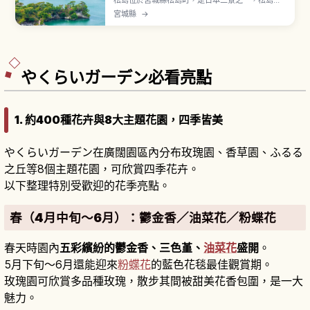
松島位於宮城縣松島町，是日本三景之一，松島灣
散布著許多島嶼，俳人松尾芭蕉也曾造訪。瑞巖寺
宮城縣
→
正式名稱「松島青龍山瑞巖圓福禪寺」，慶長14年
（1609年）由伊達政宗建立現今本堂，本堂與庫裡
指定國寶，門票大人700日圓。「五大堂」是國家
重要文化財，也介紹約50分鐘的松島灣遊船。
やくらいガーデン必看亮點
1. 約400種花卉與8大主題花園，四季皆美
やくらいガーデン在廣闊園區內分布玫瑰園、香草園、ふるる
之丘等8個主題花園，可欣賞四季花卉。
以下整理特別受歡迎的花季亮點。
春（4月中旬～6月）：鬱金香／油菜花／粉蝶花
春天時園內
五彩繽紛的鬱金香、三色堇、
油菜花
盛開
。
5月下旬～6月還能迎來
粉蝶花
的藍色花毯最佳觀賞期。
玫瑰園可欣賞多品種玫瑰，散步其間被甜美花香包圍，是一大
魅力。