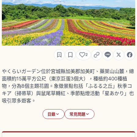
2
やくらいガーデン位於宮城縣加美郡加美町、藥萊山山麓，總
面積約15萬平方公尺（東京巨蛋3個大），種植約400種植
物，分為8個主題花園。象徵景點包括「ふるる之丘」秋季コ
キア（掃帚草）與鼠尾草轉紅、季節點燈活動「星あかり」也
吸引眾多遊客。
目錄
常見問題