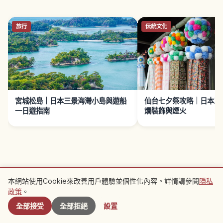
旅行
伝統文化
宮城松島｜日本三景海灣小島與遊船
仙台七夕祭攻略｜日本三
一日遊指南
爛裝飾與煙火
接下來閱讀 →
本網站使用Cookie來改善用戶體驗並個性化內容。詳情請參閱
隱私
附近景點
政策
。
旅行
全部接受
全部拒絕
設置
宮城・藏王御釜攻略｜景點、交通與散策
了解生活
探索宮城縣
藏王御釜位於宮城縣刈田郡藏王町，是藏王連峰的火