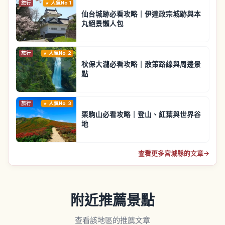
旅行
人氣No.1
仙台城跡必看攻略｜伊達政宗城跡與本
丸絕景懶人包
旅行
人氣No.2
秋保大瀧必看攻略｜散策路線與周邊景
點
旅行
人氣No.3
栗駒山必看攻略｜登山、紅葉與世界谷
地
查看更多宮城縣的文章
→
附近推薦景點
查看該地區的推薦文章