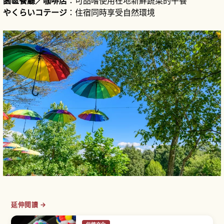
園區餐廳／咖啡店
：可品嚐使用在地新鮮蔬菜的午餐
やくらいコテージ
：住宿同時享受自然環境
延伸閱讀 →