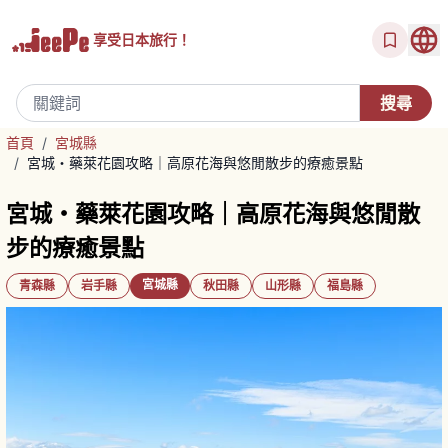
享受
日本旅行！
首頁
/
宮城縣
/
宮城・藥萊花園攻略｜高原花海與悠閒散步的療癒景點
宮城・藥萊花園攻略｜高原花海與悠閒散
步的療癒景點
宮城縣
青森縣
岩手縣
秋田縣
山形縣
福島縣