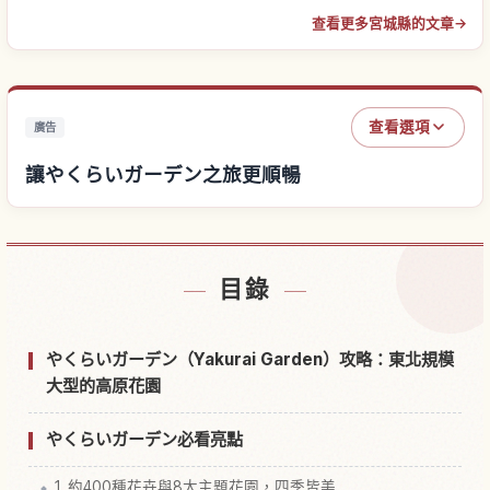
查看更多宮城縣的文章
→
查看選項
廣告
讓やくらいガーデン之旅更順暢
尋找やくらいガーデン附近的飯店
↗
目錄
尋找やくらいガーデン的體驗
↗
やくらいガーデン（Yakurai Garden）攻略：東北規模
大型的高原花園
やくらいガーデン必看亮點
1. 約400種花卉與8大主題花園，四季皆美