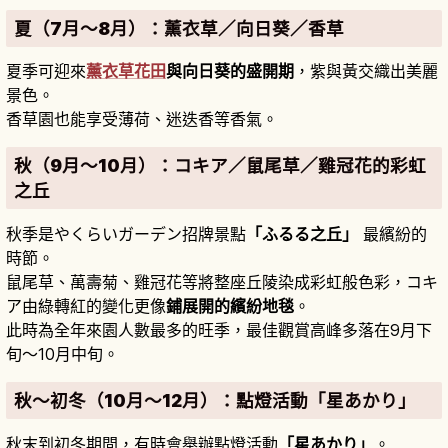
夏（7月～8月）：薰衣草／向日葵／香草
夏季可迎來
薰衣草花田
與向日葵的盛開期
，紫與黃交織出美麗
景色。
香草園也能享受薄荷、迷迭香等香氣。
秋（9月～10月）：コキア／鼠尾草／雞冠花的彩虹
之丘
秋季是やくらいガーデン招牌景點
「ふるる之丘」
最繽紛的
時節。
鼠尾草、萬壽菊、雞冠花等將整座丘陵染成彩虹般色彩，コキ
ア由綠轉紅的變化更像
鋪展開的繽紛地毯
。
此時為全年來園人數最多的旺季，最佳觀賞高峰多落在9月下
旬～10月中旬。
秋～初冬（10月～12月）：點燈活動「星あかり」
秋末到初冬期間，有時會舉辦點燈活動
「星あかり」
。