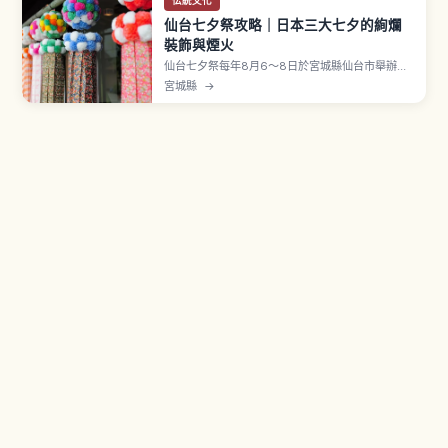
伝統文化
仙台七夕祭攻略｜日本三大七夕的絢爛
裝飾與煙火
仙台七夕祭每年8月6〜8日於宮城縣仙台市舉辦，
是日本三大七夕祭之一，被指定為國家重要無形民
宮城縣
→
俗文化財。相傳起源於藩祖伊達政宗祈願子女技藝
精進。市中心拱廊商店街裝飾以和紙手工製作。
「七つ飾り」由短冊・紙衣・折鶴・巾著・投網・
屑籠・吹き流し七種組成。