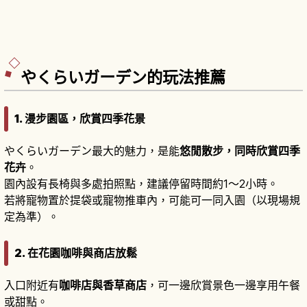
やくらいガーデン的玩法推薦
1. 漫步園區，欣賞四季花景
やくらいガーデン最大的魅力，是能
悠閒散步，同時欣賞四季
花卉
。
園內設有長椅與多處拍照點，建議停留時間約1～2小時。
若將寵物置於提袋或寵物推車內，可能可一同入園（以現場規
定為準）。
2. 在花園咖啡與商店放鬆
入口附近有
咖啡店與香草商店
，可一邊欣賞景色一邊享用午餐
或甜點。