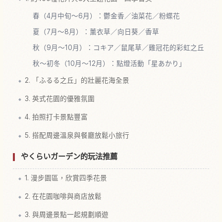
春（4月中旬～6月）：鬱金香／油菜花／粉蝶花
夏（7月～8月）：薰衣草／向日葵／香草
秋（9月～10月）：コキア／鼠尾草／雞冠花的彩虹之丘
秋～初冬（10月～12月）：點燈活動「星あかり」
2. 「ふるる之丘」的壯麗花海全景
3. 英式花園的優雅氛圍
4. 拍照打卡景點豐富
5. 搭配周邊溫泉與餐廳放鬆小旅行
やくらいガーデン的玩法推薦
1. 漫步園區，欣賞四季花景
2. 在花園咖啡與商店放鬆
3. 與周邊景點一起規劃順遊