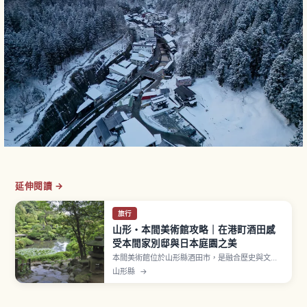
延伸閱讀 →
旅行
山形・本間美術館攻略｜在港町酒田感
受本間家別邸與日本庭園之美
本間美術館位於山形縣酒田市，是融合歷史與文化
的美術館，1947年（昭和22年）戰後不久開館的私
山形縣
→
立美術館。以被稱為大地主的豪商本間家別邸為基
礎而設立。本館「清遠閣」是本間家第四代當主本
間光道於1813年（文化10年）為庄內藩主巡檢領內