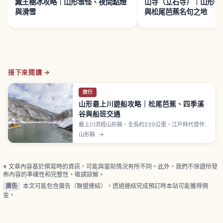
藏王樹冰攻略｜山形雪怪、夜間點燈
山寺（立石寺）｜山形千
與滑雪
與松尾芭蕉名句之地
接下來閱讀 →
旅行
山形最上川遊船攻略｜松尾芭蕉、四季溪
谷與船班交通
最上川流經山形縣，全長約229公里，江戶時代曾作
為運輸紅花與稻米物資的舟運路線。松尾芭蕉在《奧
山形縣
→
之細道》以名句「五月雨をあつめて早し最上川」吟
詠。「最上峽芭蕉 Line 觀光」由古口港到草薙港的單
程下行路線約1小時，大人2,800日圓。冬季部分期間
運行配有暖桌（こたつ）的船隻。
※ 文章內容基於撰寫時的資訊，可能與當前情況有所不同。此外，我們不保證所發
佈內容的準確性和完整性，敬請諒解。
廣告
本文可能包含廣告（聯盟連結），透過連結完成預訂時本站可能獲得佣
金。