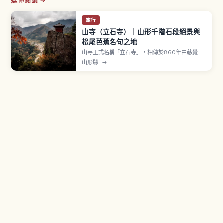
延伸閱讀 →
旅行
山寺（立石寺）｜山形千階石段絕景與
松尾芭蕉名句之地
山寺正式名稱「立石寺」，相傳於860年由慈覺大
師圓仁開山，是山形天台宗山岳寺院。沿1,015階石
山形縣
→
階登上五大堂，可一望山形盆地遼闊景色，往返約1
小時30分鐘。途中「せみ塚」記載松尾芭蕉名句
「閑さや岩にしみ入る蝉の声」。從 JR 山形站搭
仙山線約20分鐘到山寺站，下車步行5～7分鐘。