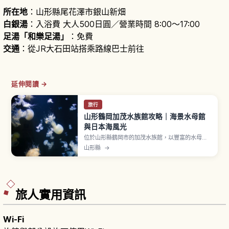
所在地
：山形縣尾花澤市銀山新畑
白銀湯
：入浴費 大人500日圓／營業時間 8:00～17:00
足湯「和樂足湯」
：免費
交通
：從JR大石田站搭乘路線巴士前往
延伸閱讀 →
旅行
山形鶴岡加茂水族館攻略｜海景水母館
與日本海風光
位於山形縣鶴岡市的加茂水族館，以豐富的水母展
示和面向日本海的絕佳景色聞名。文章將介紹必看
山形縣
→
的水母水槽與表演、館內餐飲與伴手禮店、建議參
觀動線，以及票價、開放時間與從鶴岡市區前往的
交通方式，讓第一次造訪的親子與情侶也能玩得盡
興。
旅人實用資訊
Wi-Fi