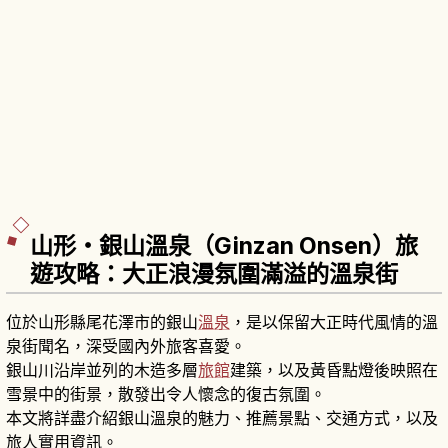
山形・銀山溫泉（Ginzan Onsen）旅
遊攻略：大正浪漫氛圍滿溢的溫泉街
位於山形縣尾花澤市的銀山
溫泉
，是以保留大正時代風情的溫
泉街聞名，深受國內外旅客喜愛。
銀山川沿岸並列的木造多層
旅館
建築，以及黃昏點燈後映照在
雪景中的街景，散發出令人懷念的復古氛圍。
本文將詳盡介紹銀山溫泉的魅力、推薦景點、交通方式，以及
旅人實用資訊。