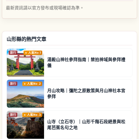
最新資訊請以官方發布或現場確認為準。
山形縣的熱門文章
旅行
人氣No.1
湯殿山神社參拜指南｜禁拍神域與參拜禮
儀
旅行
人氣No.2
月山攻略｜彌陀之原散策與月山神社本宮
參拜
旅行
人氣No.3
山寺（立石寺）｜山形千階石段絕景與松
尾芭蕉名句之地