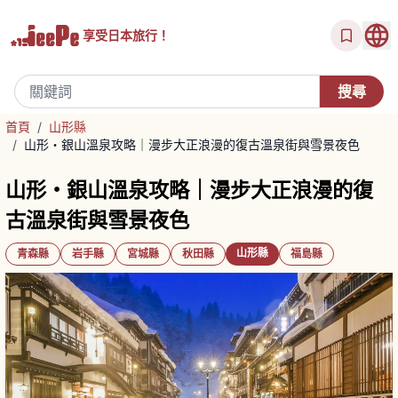
享受
日本旅行！
首頁
/
山形縣
/
山形・銀山溫泉攻略｜漫步大正浪漫的復古溫泉街與雪景夜色
山形・銀山溫泉攻略｜漫步大正浪漫的復
古溫泉街與雪景夜色
山形縣
青森縣
岩手縣
宮城縣
秋田縣
福島縣