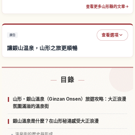
查看更多山形縣的文章
→
查看選項
廣告
讓銀山温泉，山形之旅更順暢
尋找銀山温泉，山形附近的飯店
↗
目錄
尋找銀山温泉，山形的體驗
↗
山形・銀山溫泉（Ginzan Onsen）旅遊攻略：大正浪漫
氛圍滿溢的溫泉街
銀山溫泉是什麼？在山形秘湯感受大正浪漫
溫泉街的歷史與形成