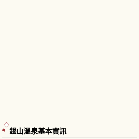
時建的別邸，庭園「鶴舞園」國指定名勝。
銀山溫泉基本資訊