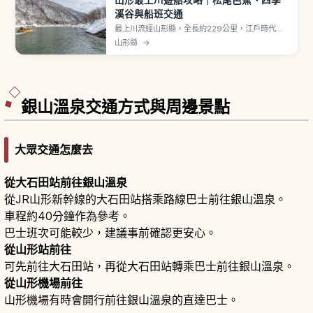
山形最上川遊船攻略｜松尾芭蕉、四季
溪谷與船班交通
最上川流經山形縣，全長約229公里，江戶時代曾
作為運輸紅花與稻米物資的舟運路線。松尾芭蕉在
山形縣
→
《奧之細道》以名句「五月雨をあつめて早し最上
川」吟詠。「最上峽芭蕉 Line 觀光」由古口港到草
薙港的單程下行路線約1小時，大人2,800日圓。冬
季部分期間運行配有暖桌（こたつ）的船隻。
銀山溫泉交通方式與周邊景點
大眾交通怎麼去
從大石田站前往銀山溫泉
從JR山形新幹線的大石田站搭乘路線巴士前往銀山溫泉。
車程約40分鐘作為參考。
巴士班次可能較少，建議事前確認更安心。
從山形站前往
可先前往大石田站，再從大石田站轉乘巴士前往銀山溫泉。
從山形機場前往
山形機場有時會開行前往銀山溫泉的直達巴士。