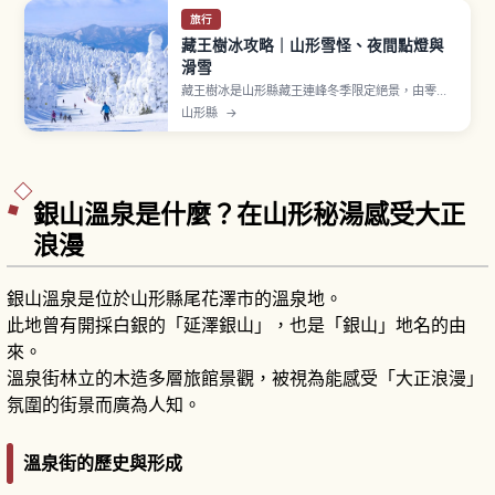
旅行
藏王樹冰攻略｜山形雪怪、夜間點燈與
滑雪
藏王樹冰是山形縣藏王連峰冬季限定絕景，由零下
氣溫、日本海濕潤季風與青森冷杉林帶三項條件，
山形縣
→
使過冷卻水滴反覆附著結成「蝦尾」冰層，再與雪
累積成數公尺高「雪怪」。最盛期為2月上中旬，藏
王纜車「Funitel」山頂線、夜間點燈「Night
Cruiser 號」與山形站搭巴士40分鐘。
銀山溫泉是什麼？在山形秘湯感受大正
浪漫
銀山溫泉是位於山形縣尾花澤市的溫泉地。
此地曾有開採白銀的「延澤銀山」，也是「銀山」地名的由
來。
溫泉街林立的木造多層旅館景觀，被視為能感受「大正浪漫」
氛圍的街景而廣為人知。
溫泉街的歷史與形成