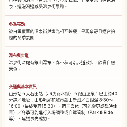
可在共同浴場「白銀湯（しろがね湯）」享受當日往返溫
泉，邊泡湯邊感受溫泉街景緻。
冬季亮點
被白雪覆蓋的溫泉街與燈光相互映襯，呈現寧靜且適合拍
照的冬季氛圍。
瀑布與步道
溫泉街深處有銀山瀑布，春～秋可沿步道散步，欣賞自然
景色。
交通與基本資訊
山形站→大石田站（JR奧羽本線）→銀山溫泉：巴士約40
分鐘／地址：山形縣尾花澤市銀山新畑／白銀湯 8:30～
16:00（最終受理15:30）、週三公休（可能變更或臨時休
業）／冬季可能進行入場調整或自駕管制（Park & Ride
等），建議事先確認。