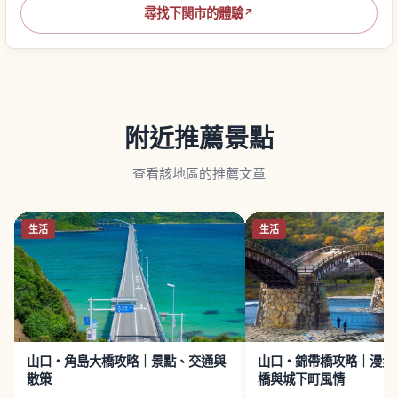
尋找下関市的體驗
↗
附近推薦景點
查看該地區的推薦文章
生活
生活
山口・角島大橋攻略｜景點、交通與
山口・錦帶橋攻略｜漫步
散策
橋與城下町風情