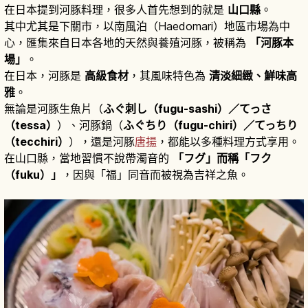
在日本提到河豚料理，很多人首先想到的就是
山口縣
。
其中尤其是下關市，以南風泊（Haedomari）地區市場為中
心，匯集來自日本各地的天然與養殖河豚，被稱為
「河豚本
場」
。
在日本，河豚是
高級食材
，其風味特色為
清淡細緻、鮮味高
雅
。
無論是河豚生魚片（
ふぐ刺し（fugu-sashi）／てっさ
（tessa）
）、河豚鍋（
ふぐちり（fugu-chiri）／てっちり
（tecchiri）
），還是河豚
唐揚
，都能以多種料理方式享用。
在山口縣，當地習慣不說帶濁音的
「フグ」而稱「フク
（fuku）」
，因與「福」同音而被視為吉祥之魚。