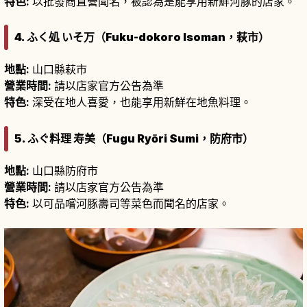
特色:
以批發商直營聞名，被認為是能享用新鮮河豚的店家。
4. ふく処 いそ万（Fuku-dokoro Isoman，萩市）
地點:
山口縣萩市
營業時間:
請以店家官方公告為準
特色:
深受在地人喜愛，也能享用新鮮在地魚料理。
5. ふぐ料理 寿美（Fugu Ryōri Sumi，防府市）
地點:
山口縣防府市
營業時間:
請以店家官方公告為準
特色:
以可品嚐河豚壽司等菜色而聞名的店家。