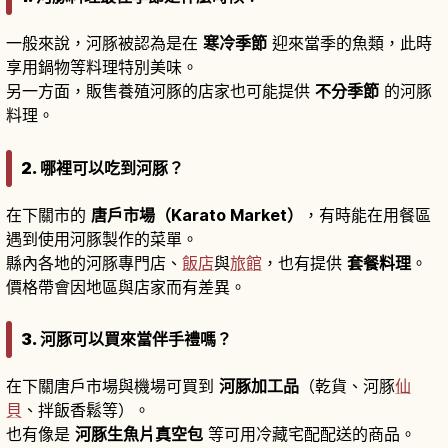
一般來說，河豚被認為是在
寒冷季節
迎來當季的魚類，此時
享用鍋物等料理特別美味。
另一方面，販售養殖河豚的店家也可能提供
不分季節
的河豚
料理。
2. 哪裡可以吃到河豚？
在下關市的
唐戶市場（Karato Market）
，有時能在用餐區
遇到使用河豚製作的菜單。
縣內各地的河豚專門店、
飯店
與
旅館
，也有提供
套餐料理
。
價格帶會因地區與店家而有差異。
3. 河豚可以買來當伴手禮嗎？
在下關唐戶市場與機場可買到
河豚加工品
（乾貨、河豚
仙
貝
、拌飯香鬆等）。
也有像是
河豚生魚片真空包
等可用冷藏宅配配送的商品。