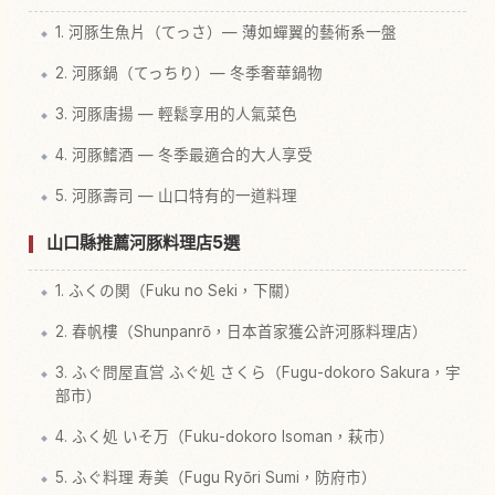
1. 河豚生魚片（てっさ）— 薄如蟬翼的藝術系一盤
2. 河豚鍋（てっちり）— 冬季奢華鍋物
3. 河豚唐揚 — 輕鬆享用的人氣菜色
4. 河豚鰭酒 — 冬季最適合的大人享受
5. 河豚壽司 — 山口特有的一道料理
山口縣推薦河豚料理店5選
1. ふくの関（Fuku no Seki，下關）
2. 春帆樓（Shunpanrō，日本首家獲公許河豚料理店）
3. ふぐ問屋直営 ふぐ処 さくら（Fugu-dokoro Sakura，宇
部市）
4. ふく処 いそ万（Fuku-dokoro Isoman，萩市）
5. ふぐ料理 寿美（Fugu Ryōri Sumi，防府市）