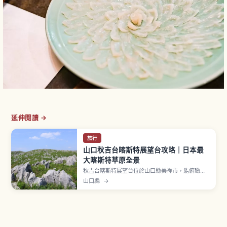
延伸閱讀 →
旅行
山口秋吉台喀斯特展望台攻略｜日本最
大喀斯特草原全景
秋吉台喀斯特展望台位於山口縣美祢市，能俯瞰日
本最大的喀斯特台地。草原上散布石灰岩，可觀察
山口縣
→
Karrenfeld（石柱群）與 Doline（鉢狀凹地）等喀
斯特特有地形。早春山燒後的新綠、夏季翠綠草
原、秋季芒草，季節更迭讓景色變化。附近有大型
鐘乳洞「秋芳洞」可一同安排。