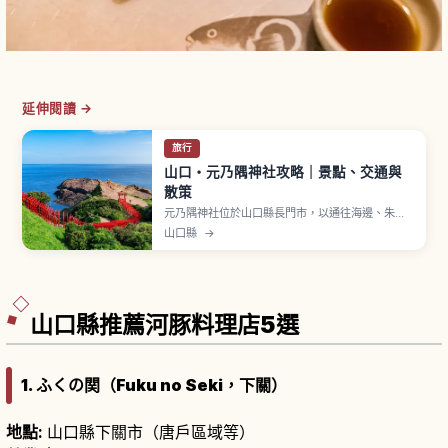
延伸閱讀 →
旅行
山口・元乃隅神社攻略｜景點、交通與
散策
元乃隅神社位於山口縣長門市，以通往海邊、朱紅
鳥居連綿排列的景觀而聞名，神社坐落於眺望日本
山口縣
→
海的高台。123座紅鳥居延伸向日本海，與藍天碧海
交織出震撼絕景，曾被 CNN 列為「日本最美景點」
之一。大鳥居設有位置很高的賽錢箱，需從下方投
擲賽錢來參拜，周邊有「龍宮的潮吹」奇景。
山口縣推薦河豚料理店5選
1. ふくの関（Fuku no Seki，下關）
地點:
山口縣下關市（唐戶區域等）