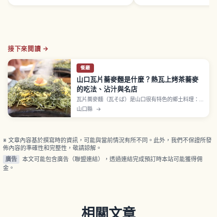
接下來閱讀 →
餐廳
山口瓦片蕎麥麵是什麼？熱瓦上烤茶蕎麥
的吃法、沾汁與名店
瓦片蕎麥麵（瓦そば）是山口很有特色的鄉土料理：
把茶蕎麥鋪在加熱的瓦片上烤出酥脆口感，再沾甜鹹
山口縣
→
沾汁享用。本文帶你了解它的由來故事、經典配料
（牛肉、蛋絲、海苔等）與更好吃的吃法。也整理推
薦店家、適合的季節與伴手禮選項。
※ 文章內容基於撰寫時的資訊，可能與當前情況有所不同。此外，我們不保證所發
佈內容的準確性和完整性，敬請諒解。
廣告
本文可能包含廣告（聯盟連結），透過連結完成預訂時本站可能獲得佣
金。
相關文章