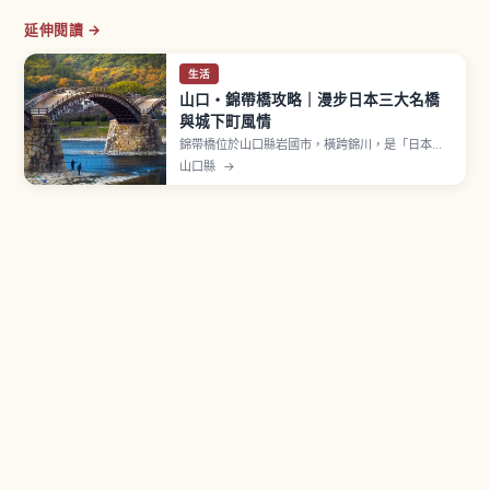
延伸閱讀 →
生活
山口・錦帶橋攻略｜漫步日本三大名橋
與城下町風情
錦帶橋位於山口縣岩國市，橫跨錦川，是「日本三
大名橋」之一的木造橋。相傳由岩國藩第3代藩主吉
山口縣
→
川廣嘉於江戶時代1673年（延寶元年）建造，全長
約193.3公尺、寬5公尺，5連橋的優美曲線是最大
特色。被指定為國家名勝。入橋費成人（國中以
上）310日圓、小學生150日圓。