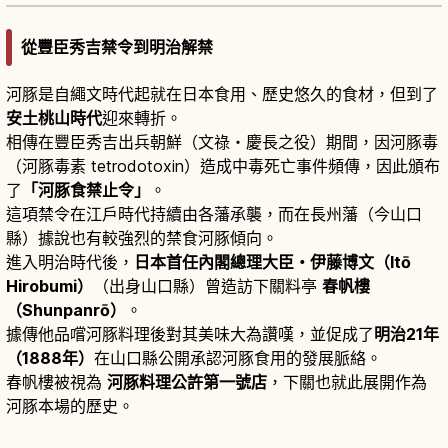
從豐臣秀吉禁令到明治解禁
河豚是自繩文時代起就在日本食用、歷史悠久的食材，但到了
安土桃山時代
迎來轉折。
相傳在豐臣秀吉出兵朝鮮（文祿・慶長之役）期間，因河豚毒
（河豚毒素 tetrodotoxin）造成中毒死亡事件頻傳，因此頒布
了
「河豚食禁止令」
。
這項禁令在江戶時代持續由各藩承襲，而在長州藩（今山口
縣）據說也有較強烈的禁食河豚傾向。
進入明治時代後，
日本首任內閣總理大臣・伊藤博文（Itō
Hirobumi）
（出身山口縣）曾造訪下關料亭
春帆樓
（Shunpanrō）
。
據傳他品嚐河豚料理後對其美味大為讚嘆，並促成了
明治21年
（1888年）
在山口縣公開承認河豚食用的發展脈絡。
春帆樓被視為
河豚料理公許第一號店
，下關也就此展開作為
河豚本場的歷史。