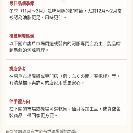
最佳品嚐季節
冬季（11月～3月）是吃河豚的好時節，尤其12月～2月常
被認為油脂更足、風味更佳。
推薦用餐區域
以下關市唐戶市場周邊或縣內的河豚專門店為主，能品嚐
到新鮮的河豚料理。
挑店參考
在唐戶市場周邊或專門店（例：ふくの関／春帆楼）等，
有清楚標示與許可的店家用餐更安心。
伴手禮方向
在下關的市場或機場可選乾貨、仙貝等加工品，或真空包
裝商品，帶回家更方便。
最新資訊請以官方發布或現場確認為準。