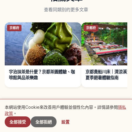
查看同類別的更多文章
京都府
京都府
宇治抹茶是什麼？京都茶園體驗、咖
京都貴船川床｜清涼溪流
啡館與品茶樂趣
夏季避暑體驗指南
本網站使用Cookie來改善用戶體驗並個性化內容。詳情請參閱
隱私
附近景點
政策
。
全部接受
全部拒絕
設置