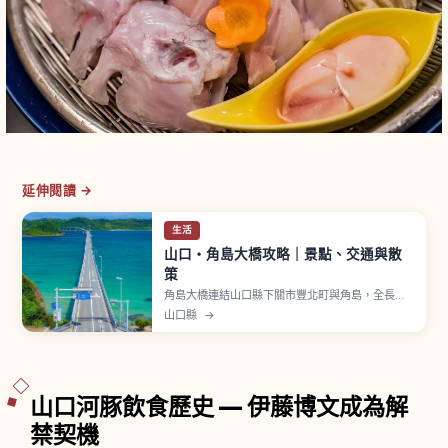
延伸閱讀 →
生活
山口・角島大橋攻略｜景點、交通與散
策
角島大橋連結山口縣下關市豐北町與角島，全長
1,780公尺，2000年（平成12年）11月通車，通行
山口縣
→
費免費。橋兩側翡翠綠海面與白色橋身交織出絕
景。「海士瀨公園」是本州側展望景點，可一覽整
座大橋與海景，設免費停車場。「角島燈台」是明
治時期建造石造燈塔，可眺望日本海全景。
山口河豚飲食歷史 — 伊藤博文成為解
禁契機