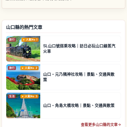
山口縣的熱門文章
旅行
人氣No.1
SL山口號搭乘攻略｜訪日必玩山口線蒸汽
火車
旅行
人氣No.2
山口・元乃隅神社攻略｜景點、交通與散
策
生活
人氣No.3
山口・角島大橋攻略｜景點、交通與散策
查看更多山口縣的文章
→