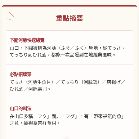
重點摘要
下關河豚快速總覽
山口・下關被稱為河豚（ふぐ／ふく）聖地，從てっさ、
てっちり到ひれ酒，都能一次品嚐到在地經典風味。
必點招牌菜
てっさ（河豚生魚片）／てっちり（河豚鍋）／唐揚げ／
ひれ酒／河豚壽司。
山口的叫法
在山口多稱「フク」而非「フグ」，有「帶來福氣的魚」
之意，被視為吉祥食材。