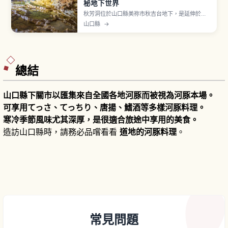
秘地下世界
秋芳洞位於山口縣美祢市秋吉台地下，是延伸於秋
吉台地下的大型鐘乳洞。觀光動線整備完善，可欣
山口縣
→
賞由水流形塑成梯田狀的「百枚皿」，以及高聳大
型鐘乳石「黃金柱」等代表性景觀。洞內全年氣溫
大致穩定，四季皆較容易行走。即使下雨也較容易
安排洞內參觀，可作為天氣轉壞時的備案。
總結
山口縣下關市以匯集來自全國各地河豚而被視為河豚本場。
可享用てっさ、てっちり、唐揚、鰭酒等多樣河豚料理。
寒冷季節風味尤其深厚，是很適合旅途中享用的美食。
造訪山口縣時，請務必品嚐看看
道地的河豚料理
。
常見問題