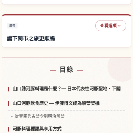
查看選項
廣告
讓下関市之旅更順暢
尋找下関市附近的飯店
↗
目錄
尋找下関市的體驗
↗
山口縣河豚料理是什麼？— 日本代表性河豚聖地・下關
山口河豚飲食歷史 — 伊藤博文成為解禁契機
從豐臣秀吉禁令到明治解禁
河豚料理種類與享用方式