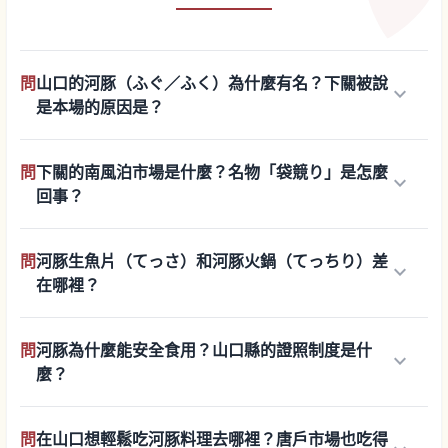
問
山口的河豚（ふぐ／ふく）為什麼有名？下關被說
keyboard_arrow_down
是本場的原因是？
問
下關的南風泊市場是什麼？名物「袋競り」是怎麼
keyboard_arrow_down
回事？
問
河豚生魚片（てっさ）和河豚火鍋（てっちり）差
keyboard_arrow_down
在哪裡？
問
河豚為什麼能安全食用？山口縣的證照制度是什
keyboard_arrow_down
麼？
問
在山口想輕鬆吃河豚料理去哪裡？唐戶市場也吃得