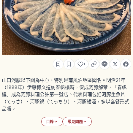
1
山口河豚以下關為中心、特別是南風泊地區聞名。明治21年
（1888年）伊藤博文造訪春帆樓時，促成河豚解禁，「春帆
樓」成為河豚料理公許第一號店。代表料理包括河豚生魚片
（てっさ）、河豚鍋（てっちり）、河豚鰭酒，多以套餐形式
品嚐。
目錄
常見問題