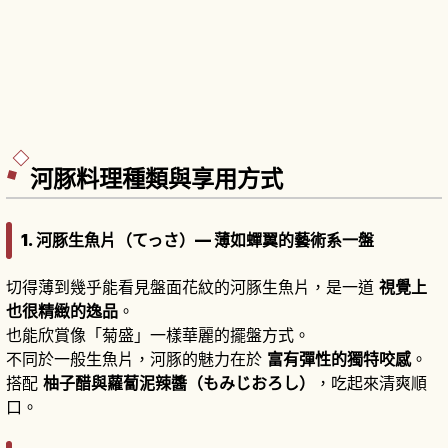
河豚料理種類與享用方式
1. 河豚生魚片（てっさ）— 薄如蟬翼的藝術系一盤
切得薄到幾乎能看見盤面花紋的河豚生魚片，是一道
視覺上
也很精緻的逸品
。
也能欣賞像「菊盛」一樣華麗的擺盤方式。
不同於一般生魚片，河豚的魅力在於
富有彈性的獨特咬感
。
搭配
柚子醋與蘿蔔泥辣醬（もみじおろし）
，吃起來清爽順
口。