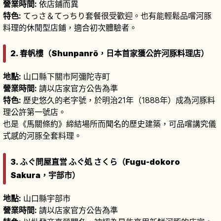
營業時間:
依店鋪而異
特色:
てっさ＆てっちり套餐很受歡迎。也有能輕鬆品嚐河豚
料理的休閒型店鋪，適合初次體驗者。
2. 春帆樓（Shunpanrō，日本首家獲公許河豚料理店）
地點:
山口縣下關市阿彌陀寺町
營業時間:
請以店家官方公告為準
特色:
歷史悠久的老字號，於明治21年（1888年）成為河豚料
理公許第一號店。
也是《馬關條約》締結場所而聞名的歷史建築，可品嚐講究儀
式感的河豚全套料理。
3. ふぐ問屋直営 ふぐ処 さくら（Fugu-dokoro
Sakura，宇部市）
地點:
山口縣宇部市
營業時間:
請以店家官方公告為準