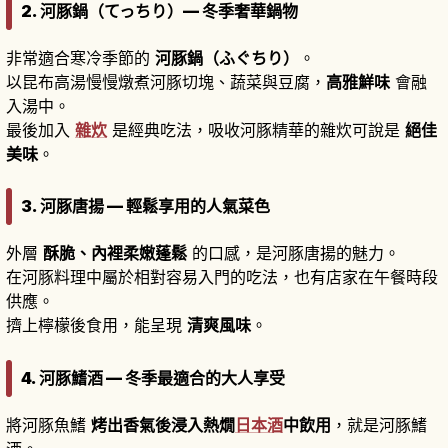
2. 河豚鍋（てっちり）— 冬季奢華鍋物
非常適合寒冷季節的
河豚鍋（ふぐちり）
。
以昆布高湯慢慢燉煮河豚切塊、蔬菜與豆腐，
高雅鮮味
會融
入湯中。
最後加入
雜炊
是經典吃法，吸收河豚精華的雜炊可說是
絕佳
美味
。
3. 河豚唐揚 — 輕鬆享用的人氣菜色
外層
酥脆、內裡柔嫩蓬鬆
的口感，是河豚唐揚的魅力。
在河豚料理中屬於相對容易入門的吃法，也有店家在午餐時段
供應。
擠上檸檬後食用，能呈現
清爽風味
。
4. 河豚鰭酒 — 冬季最適合的大人享受
將河豚魚鰭
烤出香氣後浸入熱燗
日本酒
中飲用
，就是河豚鰭