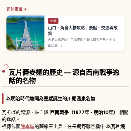
延伸閱讀 →
生活
山口・角島大橋攻略｜景點、交通與散
策
角島大橋連結山口縣下關市豐北町與角島，全長
1,780公尺，2000年（平成12年）11月通車，通行
山口縣
→
費免費。橋兩側翡翠綠海面與白色橋身交織出絕
景。「海士瀨公園」是本州側展望景點，可一覽整
座大橋與海景，設免費停車場。「角島燈台」是明
治時期建造石造燈塔，可眺望日本海全景。
瓦片蕎麥麵的歷史 — 源自西南戰爭逸
話的名物
以明治時代逸聞為靈感誕生的川棚溫泉名物
瓦そば的起源，來自與
西南戰爭（1877年・明治10年）
相關
的逸話。
相傳包圍
熊本城
的薩摩軍士兵，在長期野戰空檔中
以瓦片燒