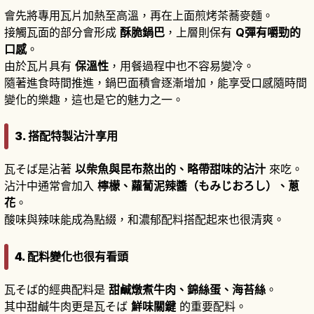
會先將專用瓦片加熱至高溫，再在上面煎烤茶蕎麥麵。
接觸瓦面的部分會形成
酥脆鍋巴
，上層則保有
Q彈有嚼勁的
口感
。
由於瓦片具有
保溫性
，用餐過程中也不容易變冷。
隨著進食時間推進，鍋巴面積會逐漸增加，能享受口感隨時間
變化的樂趣，這也是它的魅力之一。
3. 搭配特製沾汁享用
瓦そば是沾著
以柴魚與昆布熬出的、略帶甜味的沾汁
來吃。
沾汁中通常會加入
檸檬、蘿蔔泥辣醬（もみじおろし）、蔥
花
。
酸味與辣味能成為點綴，和濃郁配料搭配起來也很清爽。
4. 配料變化也很有看頭
瓦そば的經典配料是
甜鹹燉煮牛肉、錦絲蛋、海苔絲
。
其中甜鹹牛肉更是瓦そば
鮮味關鍵
的重要配料。