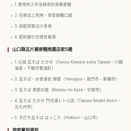
1. 使用拌入宇治抹茶的茶蕎麥麵
2. 在熱瓦上煎烤，享受兩種口感
3. 搭配特製沾汁享用
4. 配料變化也很有看頭
山口縣瓦片蕎麥麵推薦店家5選
1. 元祖 瓦そば たかせ（Ganso Kawara-soba Takase，川棚
溫泉・下關市豐浦町）
2. 瓦そば・お食事処 柳屋（Yanagiya，長門市・美禰市）
3. 瓦そば 季節の風（Kisetsu no Kaze，宇部市）
4. 瓦そば たかせ 門司港レトロ店（Takase Mojikō Retro，
北九州市）
5. 手打ち瓦そば ほっこり（Hokkori，山口市）
旅客實用資訊