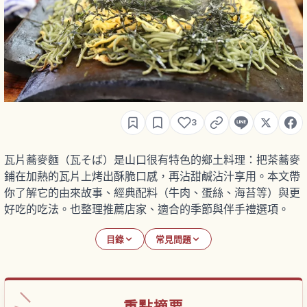
3
瓦片蕎麥麵（瓦そば）是山口很有特色的鄉土料理：把茶蕎麥
鋪在加熱的瓦片上烤出酥脆口感，再沾甜鹹沾汁享用。本文帶
你了解它的由來故事、經典配料（牛肉、蛋絲、海苔等）與更
好吃的吃法。也整理推薦店家、適合的季節與伴手禮選項。
目錄
常見問題
重點摘要