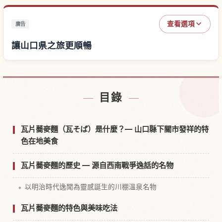
查看選項
廣告
讓山口県之旅更順暢
尋找山口県附近的飯店
↗
目錄
尋找山口県的體驗
↗
瓦片蕎麥麵（瓦そば）是什麼？— 山口縣下關市發祥的特
色在地美食
瓦片蕎麥麵的歷史 — 源自西南戰爭逸話的名物
以明治時代逸聞為靈感誕生的川棚溫泉名物
瓦片蕎麥麵的特色與美味吃法