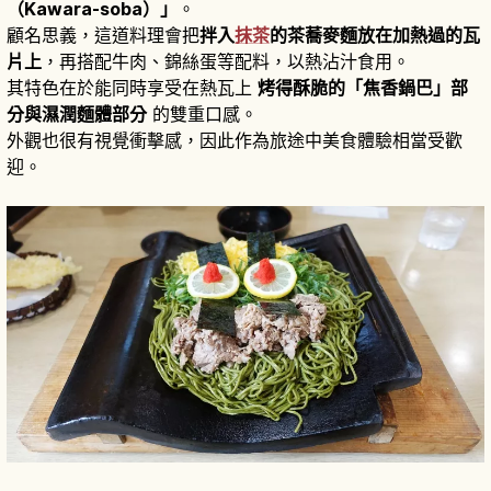
（Kawara-soba）」
。
顧名思義，這道料理會把
拌入
抹茶
的茶蕎麥麵放在加熱過的瓦
片上
，再搭配牛肉、錦絲蛋等配料，以熱沾汁食用。
其特色在於能同時享受在熱瓦上
烤得酥脆的「焦香鍋巴」部
分與濕潤麵體部分
的雙重口感。
外觀也很有視覺衝擊感，因此作為旅途中美食體驗相當受歡
迎。