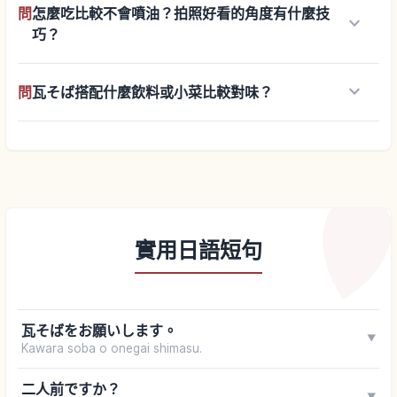
問
怎麼吃比較不會噴油？拍照好看的角度有什麼技
keyboard_arrow_down
巧？
keyboard_arrow_down
問
瓦そば搭配什麼飲料或小菜比較對味？
實用日語短句
瓦そばをお願いします。
▼
Kawara soba o onegai shimasu.
二人前ですか？
▼