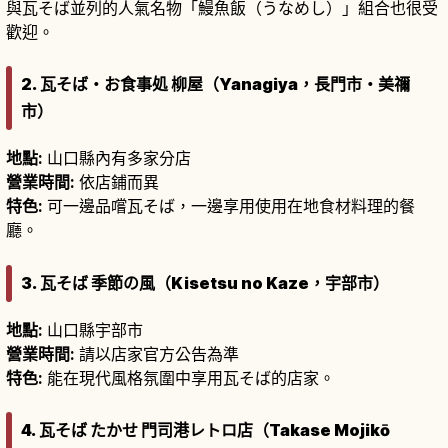
與瓦そば並列的人氣名物「鰻魚飯（うなめし）」組合也很受
歡迎。
2. 瓦そば・お食事処 柳屋（Yanagiya，長門市・美禰
市）
地點:
山口縣內有多家分店
營業時間:
依店鋪而異
特色:
可一邊品嚐瓦そば，一邊享用使用在地食材料理的餐
廳。
3. 瓦そば 季節の風（Kisetsu no Kaze，宇部市）
地點:
山口縣宇部市
營業時間:
請以店家官方公告為準
特色:
能在現代風格氛圍中享用瓦そば的店家。
4. 瓦そば たかせ 門司港レトロ店（Takase Mojikō