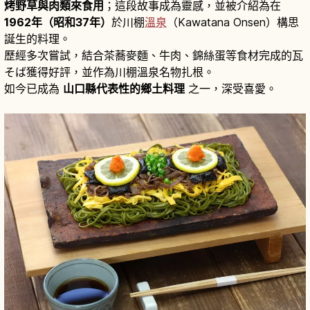
烤野草與肉類來食用
；這段故事成為靈感，並被介紹為在
1962年（昭和37年）
於川棚
溫泉
（Kawatana Onsen）構思
誕生的料理。
歷經多次嘗試，結合茶蕎麥麵、牛肉、錦絲蛋等食材完成的瓦
そば獲得好評，並作為川棚溫泉名物扎根。
如今已成為
山口縣代表性的鄉土料理
之一，深受喜愛。