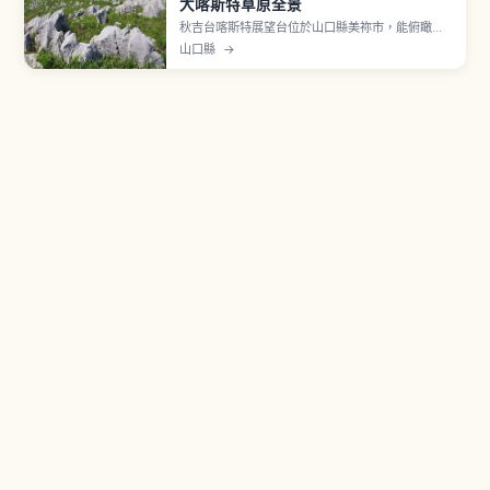
大喀斯特草原全景
秋吉台喀斯特展望台位於山口縣美祢市，能俯瞰日
本最大的喀斯特台地。草原上散布石灰岩，可觀察
山口縣
→
Karrenfeld（石柱群）與 Doline（鉢狀凹地）等喀
斯特特有地形。早春山燒後的新綠、夏季翠綠草
原、秋季芒草，季節更迭讓景色變化。附近有大型
鐘乳洞「秋芳洞」可一同安排。