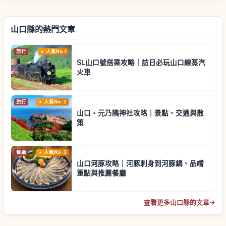
山口縣的熱門文章
旅行
人氣No.1
SL山口號搭乘攻略｜訪日必玩山口線蒸汽
火車
旅行
人氣No.2
山口・元乃隅神社攻略｜景點、交通與散
策
餐廳
人氣No.3
山口河豚攻略｜河豚刺身到河豚鍋、品嚐
重點與推薦餐廳
查看更多山口縣的文章
→