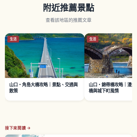
附近推薦景點
查看該地區的推薦文章
生活
生活
山口・角島大橋攻略｜景點、交通與
山口・錦帶橋攻略｜漫步
散策
橋與城下町風情
接下來閱讀 →