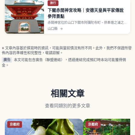
旅行
下關赤間神宮攻略｜安德天皇與平家傳說
參拜景點
赤間神宮位於山口下關市阿彌陀寺町、供奉壇之浦之
戰投海自盡的安德天皇為主祭神。建久2年（1191年）
山口縣
→
依朝廷敕命建立安德天皇御影堂為起源、明治神佛分
離1875年改稱赤間宮、1940年更名為赤間神宮。水
天門為龍宮造樓門、2018年登錄為國家登錄有形文化
財。
※ 文章內容基於撰寫時的資訊，可能與當前情況有所不同。此外，我們不保證所發
佈內容的準確性和完整性，敬請諒解。
廣告
本文可能包含廣告（聯盟連結），透過連結完成預訂時本站可能獲得佣
金。
相關文章
查看同類別的更多文章
京都府
京都府