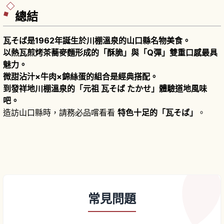
總結
瓦そば是1962年誕生於川棚溫泉的山口縣名物美食。
以熱瓦煎烤茶蕎麥麵形成的「酥脆」與「Q彈」雙重口感最具
魅力。
微甜沾汁×牛肉×錦絲蛋的組合是經典搭配。
到發祥地川棚溫泉的「元祖 瓦そば たかせ」體驗道地風味
吧。
造訪山口縣時，請務必品嚐看看
特色十足的「瓦そば」
。
常見問題