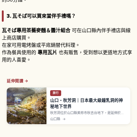
3. 瓦そば可以買來當伴手禮嗎？
瓦そば專用茶蕎麥麵＆醬汁組合
可在山口縣內伴手禮店與線
上商店購買。
在家可用電烤盤或平底鍋替代料理。
作為餐具使用的
專用瓦片
也有販售，受到想以更道地方式享
用的人喜愛。
延伸閱讀 →
旅行
山口・秋芳洞｜日本最大級鐘乳洞的神
秘地下世界
秋芳洞位於山口縣美祢市秋吉台地下，是延伸於秋
吉台地下的大型鐘乳洞。觀光動線整備完善，可欣
山口縣
→
賞由水流形塑成梯田狀的「百枚皿」，以及高聳大
型鐘乳石「黃金柱」等代表性景觀。洞內全年氣溫
大致穩定，四季皆較容易行走。即使下雨也較容易
安排洞內參觀，可作為天氣轉壞時的備案。