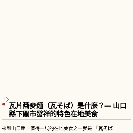
瓦片蕎麥麵（瓦そば）是什麼？— 山口
縣下關市發祥的特色在地美食
來到山口縣，值得一試的在地美食之一就是
「瓦そば