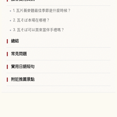
1. 瓦片蕎麥麵最佳季節是什麼時候？
2. 瓦そば本場在哪裡？
3. 瓦そば可以買來當伴手禮嗎？
總結
常見問題
實用日語短句
附近推薦景點