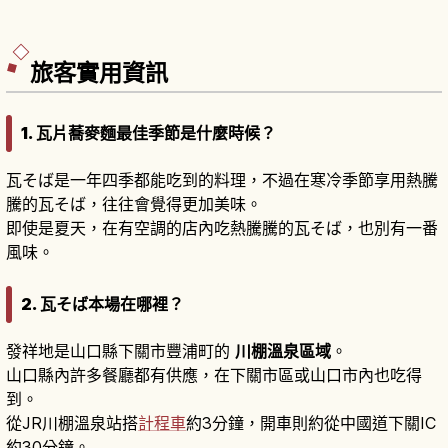
旅客實用資訊
1. 瓦片蕎麥麵最佳季節是什麼時候？
瓦そば是一年四季都能吃到的料理，不過在寒冷季節享用熱騰
騰的瓦そば，往往會覺得更加美味。
即使是夏天，在有空調的店內吃熱騰騰的瓦そば，也別有一番
風味。
2. 瓦そば本場在哪裡？
發祥地是山口縣下關市豐浦町的
川棚溫泉區域
。
山口縣內許多餐廳都有供應，在下關市區或山口市內也吃得
到。
從JR川棚溫泉站搭
計程車
約3分鐘，開車則約從中國道下關IC
約30分鐘。