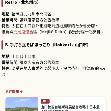
Retro，北九州市）
地點:
福岡縣北九州市門司區
營業時間:
請以店家官方公告為準
特色:
即使在山口縣外也能吃到道地風味的たかせ分店。
推薦與
門司港懷舊
區（Mojikō Retro）觀光行程一起安排。
5. 手打ち瓦そば ほっこり（Hokkori，山口市）
地點:
山口縣山口市
營業時間:
請以店家官方公告為準
特色:
深受在地人喜愛的溫馨小店，提供帶有手作溫度的瓦そ
ば。
延伸閱讀 →
旅行
山口秋吉台喀斯特展望台攻略｜日本最