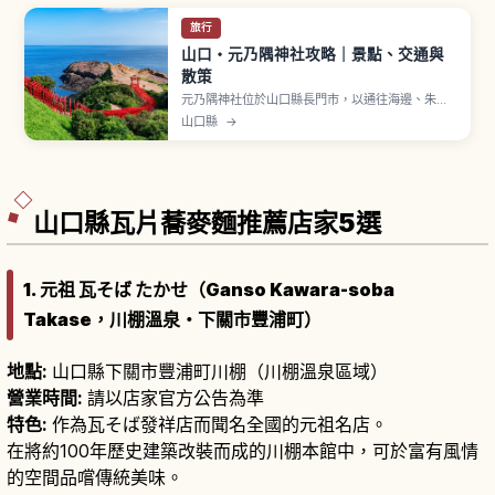
旅行
山口・元乃隅神社攻略｜景點、交通與
散策
元乃隅神社位於山口縣長門市，以通往海邊、朱紅
鳥居連綿排列的景觀而聞名，神社坐落於眺望日本
山口縣
→
海的高台。123座紅鳥居延伸向日本海，與藍天碧海
交織出震撼絕景，曾被 CNN 列為「日本最美景點」
之一。大鳥居設有位置很高的賽錢箱，需從下方投
擲賽錢來參拜，周邊有「龍宮的潮吹」奇景。
山口縣瓦片蕎麥麵推薦店家5選
1. 元祖 瓦そば たかせ（Ganso Kawara-soba
Takase，川棚溫泉・下關市豐浦町）
地點:
山口縣下關市豐浦町川棚（川棚溫泉區域）
營業時間:
請以店家官方公告為準
特色:
作為瓦そば發祥店而聞名全國的元祖名店。
在將約100年歷史建築改裝而成的川棚本館中，可於富有風情
的空間品嚐傳統美味。