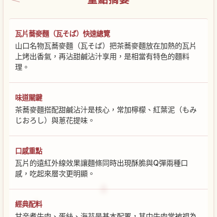
瓦片蕎麥麵（瓦そば）快速總覽
山口名物瓦蕎麥麵（瓦そば）把茶蕎麥麵放在加熱的瓦片
上烤出香氣，再沾甜鹹沾汁享用，是相當有特色的麵料
理。
味道關鍵
茶蕎麥麵搭配甜鹹沾汁是核心，常加檸檬、紅葉泥（もみ
じおろし）與蔥花提味。
口感重點
瓦片的遠紅外線效果讓麵條同時出現酥脆與Q彈兩種口
感，吃起來層次更明顯。
經典配料
甘辛煮牛肉、蛋絲、海苔是基本配置，其中牛肉常被視為