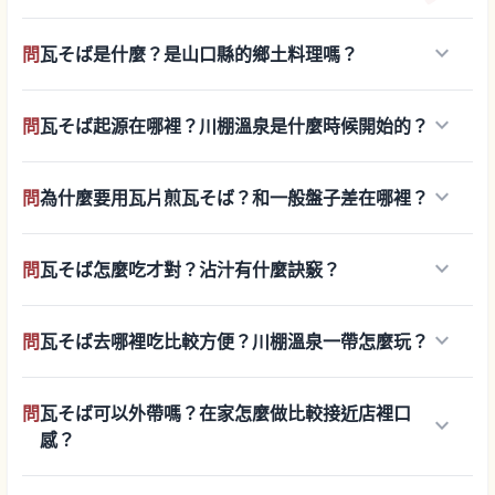
keyboard_arrow_down
問
瓦そば是什麼？是山口縣的鄉土料理嗎？
keyboard_arrow_down
問
瓦そば起源在哪裡？川棚溫泉是什麼時候開始的？
keyboard_arrow_down
問
為什麼要用瓦片煎瓦そば？和一般盤子差在哪裡？
keyboard_arrow_down
問
瓦そば怎麼吃才對？沾汁有什麼訣竅？
keyboard_arrow_down
問
瓦そば去哪裡吃比較方便？川棚溫泉一帶怎麼玩？
問
瓦そば可以外帶嗎？在家怎麼做比較接近店裡口
keyboard_arrow_down
感？