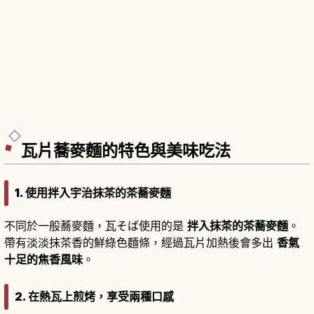
瓦片蕎麥麵的特色與美味吃法
1. 使用拌入宇治抹茶的茶蕎麥麵
不同於一般蕎麥麵，瓦そば使用的是
拌入抹茶的茶蕎麥麵
。
帶有淡淡抹茶香的鮮綠色麵條，經過瓦片加熱後會多出
香氣
十足的焦香風味
。
2. 在熱瓦上煎烤，享受兩種口感