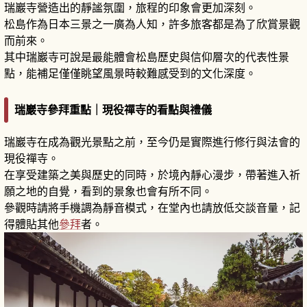
瑞巖寺營造出的靜謐氛圍，旅程的印象會更加深刻。
松島作為日本三景之一廣為人知，許多旅客都是為了欣賞景觀
而前來。
其中瑞巖寺可說是最能體會松島歷史與信仰層次的代表性景
點，能補足僅僅眺望風景時較難感受到的文化深度。
瑞巖寺參拜重點｜現役禪寺的看點與禮儀
瑞巖寺在成為觀光景點之前，至今仍是實際進行修行與法會的
現役禪寺。
在享受建築之美與歷史的同時，於境內靜心漫步，帶著進入祈
願之地的自覺，看到的景象也會有所不同。
參觀時請將手機調為靜音模式，在堂內也請放低交談音量，記
得體貼其他
參拜
者。