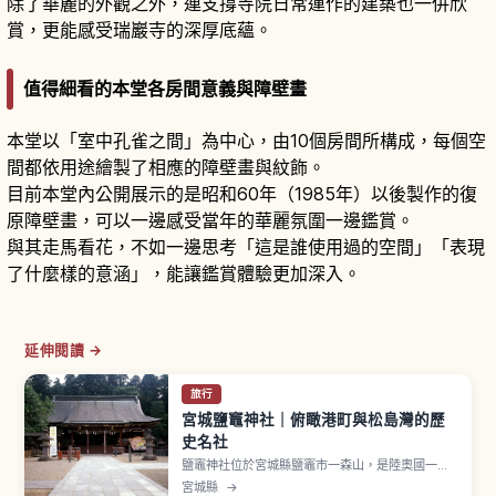
除了華麗的外觀之外，連支撐寺院日常運作的建築也一併欣
賞，更能感受瑞巖寺的深厚底蘊。
值得細看的本堂各房間意義與障壁畫
本堂以「室中孔雀之間」為中心，由10個房間所構成，每個空
間都依用途繪製了相應的障壁畫與紋飾。
目前本堂內公開展示的是昭和60年（1985年）以後製作的復
原障壁畫，可以一邊感受當年的華麗氛圍一邊鑑賞。
與其走馬看花，不如一邊思考「這是誰使用過的空間」「表現
了什麼樣的意涵」，能讓鑑賞體驗更加深入。
延伸閱讀 →
旅行
宮城鹽竈神社｜俯瞰港町與松島灣的歷
史名社
鹽竈神社位於宮城縣鹽竈市一森山，是陸奧國一宮
的高格調神社，當地暱稱「Shiogama-sama」。
宮城縣
→