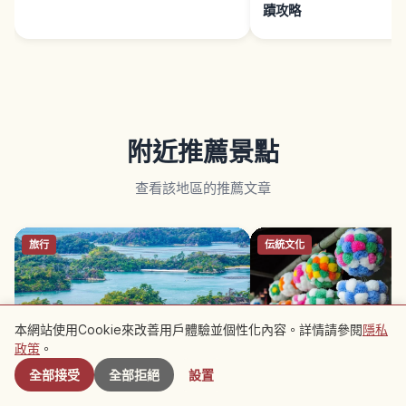
蹟攻略
附近推薦景點
查看該地區的推薦文章
旅行
伝統文化
本網站使用Cookie來改善用戶體驗並個性化內容。詳情請參閱
隱私
附近景點
政策
。
全部接受
全部拒絕
設置
宮城松島｜日本三景海灣小島與遊船
仙台七夕祭攻略｜日本三
一日遊指南
爛裝飾與煙火