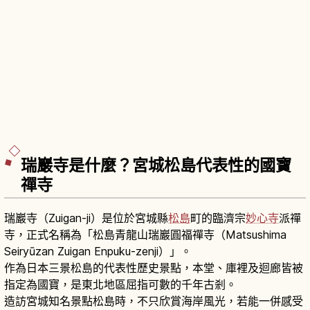
瑞巖寺是什麼？宮城松島代表性的國寶
禪寺
瑞巖寺（Zuigan-ji）是位於宮城縣
松島
町的臨濟宗
妙心寺
派禪
寺，正式名稱為「松島青龍山瑞巖圓福禪寺（Matsushima
Seiryūzan Zuigan Enpuku-zenji）」。
作為日本三景松島的代表性歷史景點，本堂、庫裡及迴廊皆被
指定為國寶，是東北地區屈指可數的千年古剎。
造訪宮城知名景點松島時，不只欣賞海岸風光，若能一併感受