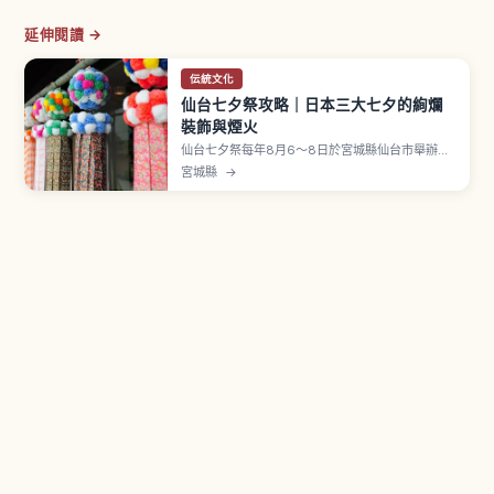
延伸閱讀 →
伝統文化
仙台七夕祭攻略｜日本三大七夕的絢爛
裝飾與煙火
仙台七夕祭每年8月6〜8日於宮城縣仙台市舉辦，
是日本三大七夕祭之一，被指定為國家重要無形民
宮城縣
→
俗文化財。相傳起源於藩祖伊達政宗祈願子女技藝
精進。市中心拱廊商店街裝飾以和紙手工製作。
「七つ飾り」由短冊・紙衣・折鶴・巾著・投網・
屑籠・吹き流し七種組成。