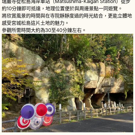
瑞巖寺從松島海岸車站（Matsushima-Kaigan Station）徒步
約10分鐘即可抵達，地理位置便於與周邊景點一同遊覽。
將欣賞風景的時間與在寺院靜靜度過的時光結合，更能立體地
感受宮城松島這片土地的魅力。
參觀所需時間大約為30至40分鐘左右。