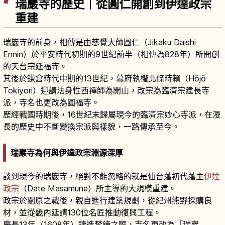
瑞巖寺的歷史｜從圓仁開創到伊達政宗
重建
瑞巖寺的前身，相傳是由慈覺大師圓仁（Jikaku Daishi
Ennin）於平安時代初期的9世紀前半（相傳為828年）所開創
的天台宗延福寺。
其後於鎌倉時代中期的13世紀，幕府執權北條時賴（Hōjō
Tokiyori）迎請法身性西禪師為開山，改宗為臨濟宗建長寺
派，寺名也更改為圓福寺。
歷經戰國時期後，16世紀末歸屬現今的臨濟宗妙心寺派，在漫
長的歷史中不斷變換宗派與樣貌，一路傳承至今。
瑞巖寺為何與伊達政宗淵源深厚
談到現今的瑞巖寺，絕對不能忽略的就是仙台藩初代藩主
伊達
政宗
（Date Masamune）所主導的大規模重建。
政宗於關原之戰後，親自進行建築規劃，從紀州熊野採購良
材，並從畿內延請130位名匠推動復興工程。
慶長13年（1608年）鑄造梵鐘之際，寺名更改為「瑞巖