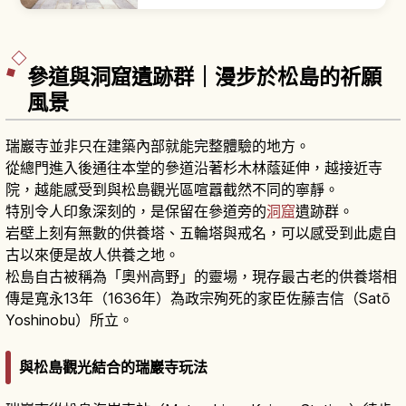
主祭神鹽土老翁神、左宮武甕槌神、右宮經津主
神，作為海上安全、安產、生意興隆之神廣受信
仰。表參道「男坂」石階梯氣勢十足。3月10日
「帆手祭」神輿沿石階下行巡行，從仙台搭 JR 仙
石線30分。
參道與洞窟遺跡群｜漫步於松島的祈願
風景
瑞巖寺並非只在建築內部就能完整體驗的地方。
從總門進入後通往本堂的參道沿著杉木林蔭延伸，越接近寺
院，越能感受到與松島觀光區喧囂截然不同的寧靜。
特別令人印象深刻的，是保留在參道旁的
洞窟
遺跡群。
岩壁上刻有無數的供養塔、五輪塔與戒名，可以感受到此處自
古以來便是故人供養之地。
松島自古被稱為「奧州高野」的靈場，現存最古老的供養塔相
傳是寬永13年（1636年）為政宗殉死的家臣佐藤吉信（Satō
Yoshinobu）所立。
與松島觀光結合的瑞巖寺玩法