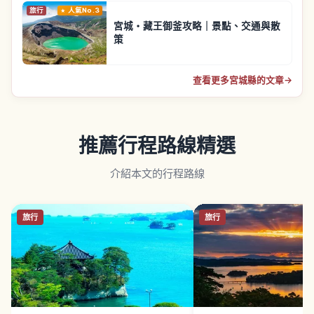
旅行
人氣No.3
宮城・藏王御釜攻略｜景點、交通與散
策
查看更多宮城縣的文章
→
推薦行程路線精選
介紹本文的行程路線
旅行
旅行