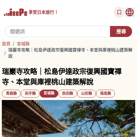
享受
日本旅行！
首頁
/
宮城縣
瑞巖寺攻略｜松島伊達政宗復興國寶禪寺、本堂與庫裡桃山建築解
/
說
瑞巖寺攻略｜松島伊達政宗復興國寶禪
寺、本堂與庫裡桃山建築解說
宮城縣
青森縣
岩手縣
秋田縣
山形縣
福島縣