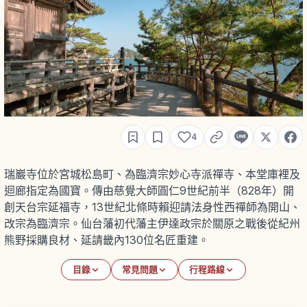
4
瑞巖寺位於宮城松島町、為臨濟宗妙心寺派禪寺、本堂庫裡及
迴廊指定為國寶。傳由慈覺大師圓仁9世紀前半（828年）開
創天台宗延福寺，13世紀北條時賴迎請法身性西禪師為開山、
改宗為臨濟宗。仙台藩初代藩主伊達政宗於關原之戰後從紀州
熊野採購良材、延請畿內130位名匠重建。
目錄
常見問題
行程路線