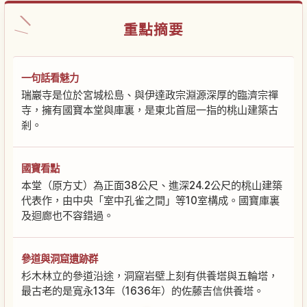
重點摘要
一句話看魅力
瑞巖寺是位於宮城松島、與伊達政宗淵源深厚的臨濟宗禪
寺，擁有國寶本堂與庫裏，是東北首屈一指的桃山建築古
剎。
國寶看點
本堂（原方丈）為正面38公尺、進深24.2公尺的桃山建築
代表作，由中央「室中孔雀之間」等10室構成。國寶庫裏
及迴廊也不容錯過。
參道與洞窟遺跡群
杉木林立的參道沿途，洞窟岩壁上刻有供養塔與五輪塔，
最古老的是寬永13年（1636年）的佐藤吉信供養塔。