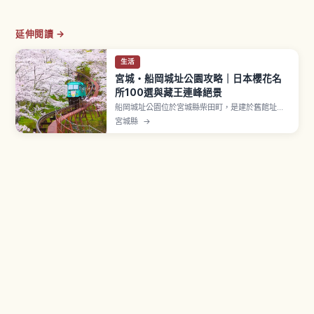
延伸閱讀 →
生活
宮城・船岡城址公園攻略｜日本櫻花名
所100選與藏王連峰絕景
船岡城址公園位於宮城縣柴田町，是建於舊館址上
的城址公園，與白石川堤一目千本櫻同列「日本櫻
宮城縣
→
花名所100選」。約1,300株以上染井吉野、山櫻、
垂枝櫻於4月上旬〜中旬綻放，山頂高24公尺平和
觀音像旁可遠眺藏王連峰與白石川。「しばた千櫻
橋」連結白石川堤、斜坡車穿越櫻花隧道。