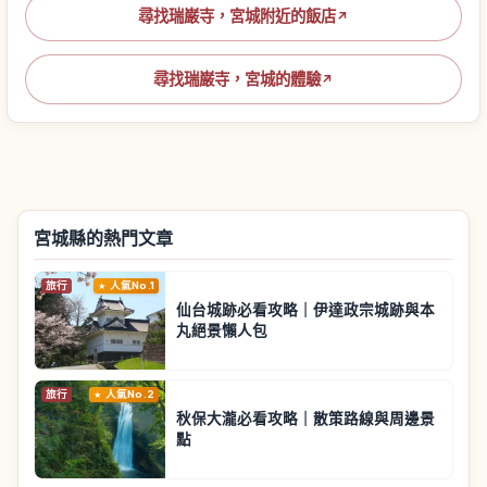
尋找瑞巌寺，宮城附近的飯店
↗
尋找瑞巌寺，宮城的體驗
↗
宮城縣的熱門文章
旅行
人氣No.1
仙台城跡必看攻略｜伊達政宗城跡與本
丸絕景懶人包
旅行
人氣No.2
秋保大瀧必看攻略｜散策路線與周邊景
點