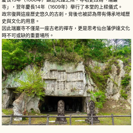
寺」，翌年慶長14年（1609年）舉行了本堂的上樑儀式。
政宗復興這座歷史悠久的古剎，背後也被認為帶有傳承地域歷
史與文化的用意。
因此瑞巖寺不僅是一座古老的禪寺，更是思考仙台藩伊達文化
時不可或缺的重要場所。