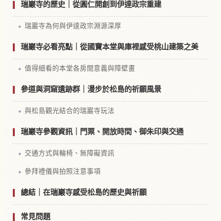
瑞巖寺的歷史｜從圓仁開創到伊達政宗重建
瑞巖寺為何與伊達政宗淵源深厚
瑞巖寺必看亮點｜從國寶本堂與庫裡感受桃山建築之美
值得細看的本堂各房間意義與障壁畫
參道與洞窟遺跡群｜漫步於松島的祈願風景
與松島觀光結合的瑞巖寺玩法
瑞巖寺參觀資訊｜門票、開放時間、御朱印與交通
交通方式與輪椅、無障礙資訊
參拜禮儀與拍照注意事項
總結｜在瑞巖寺感受松島的歷史與祈願
常見問題