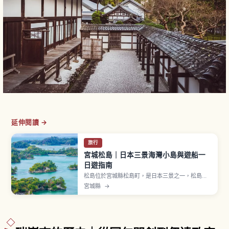
延伸閱讀 →
旅行
宮城松島｜日本三景海灣小島與遊船一
日遊指南
松島位於宮城縣松島町，是日本三景之一，松島灣
散布著許多島嶼，俳人松尾芭蕉也曾造訪。瑞巖寺
宮城縣
→
正式名稱「松島青龍山瑞巖圓福禪寺」，慶長14年
（1609年）由伊達政宗建立現今本堂，本堂與庫裡
指定國寶，門票大人700日圓。「五大堂」是國家
重要文化財，也介紹約50分鐘的松島灣遊船。