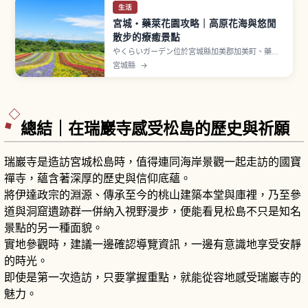
生活
宮城・藥萊花園攻略｜高原花海與悠閒
散步的療癒景點
やくらいガーデン位於宮城縣加美郡加美町、藥萊
山山麓，總面積約15萬平方公尺（東京巨蛋3個
宮城縣
→
大），種植約400種植物，分為8個主題花園。象
徵景點包括「ふるる之丘」秋季コキア（掃帚草）
與鼠尾草轉紅、季節點燈活動「星あかり」也吸引
眾多遊客。
總結｜在瑞巖寺感受松島的歷史與祈願
瑞巖寺是造訪宮城松島時，值得連同海岸景觀一起走訪的國寶
禪寺，蘊含著深厚的歷史與信仰底蘊。
將伊達政宗的淵源、傳承至今的桃山建築本堂與庫裡，乃至參
道與洞窟遺跡群一併納入視野漫步，便能看見松島不只是知名
景點的另一種面貌。
實地參觀時，建議一邊確認導覽資訊，一邊有意識地享受安靜
的時光。
即使是第一次造訪，只要掌握重點，就能從容地感受瑞巖寺的
魅力。