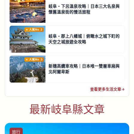
岐阜・下呂溫泉攻略｜日本三大名泉與
懷舊溫泉街的慢活旅程
人氣No.2
岐阜・郡上八幡城｜俯瞰水之城下町的
天空之城旅遊全攻略
人氣No.3
新穗高纜車攻略｜日本唯一雙層車廂與
北阿爾卑斯
查看更多生活文章
→
最新岐阜縣文章
旅行