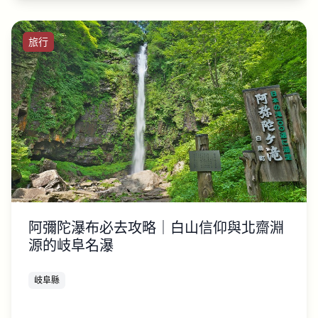
旅行
阿彌陀瀑布必去攻略｜白山信仰與北齋淵
源的岐阜名瀑
岐阜縣