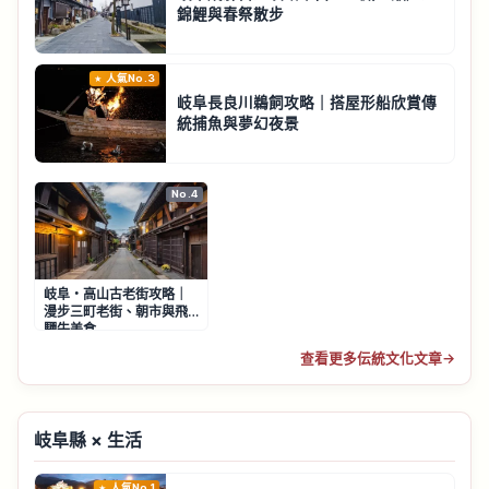
錦鯉與春祭散步
人氣No.3
岐阜長良川鵜飼攻略｜搭屋形船欣賞傳
統捕魚與夢幻夜景
No.4
岐阜・高山古老街攻略｜
漫步三町老街、朝市與飛
驒牛美食
查看更多伝統文化文章
→
岐阜縣 × 生活
人氣No.1