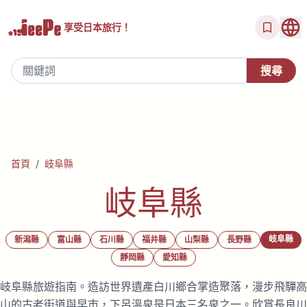
享受
日本旅行！
首頁
/
岐阜縣
岐阜縣
岐阜縣
新潟縣
富山縣
石川縣
福井縣
山梨縣
長野縣
靜岡縣
愛知縣
岐阜縣旅遊指南。造訪世界遺產白川鄉合掌造聚落，漫步飛驒高
山的古老街道與早市，下呂溫泉是日本三名泉之一。欣賞長良川