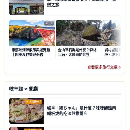
然之旅
No.4
No.5
惠那峽湖畔散策與遊覽船
金山巨石群是什麼？森林
岩村城跡是什麼
｜四季溪谷美與奇岩
巨石、太陽曆的世界
垣、城下町山城
查看更多旅行文章
→
岐阜縣 × 餐廳
人氣No.1
岐阜「鶏ちゃん」是什麼？味噌醃雞肉
鐵板燒的吃法與推薦店