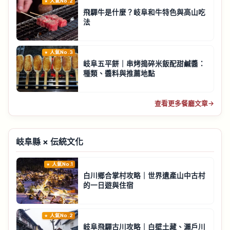
人氣No.2
飛驒牛是什麼？岐阜和牛特色與高山吃
法
人氣No.3
岐阜五平餅｜串烤搗碎米飯配甜鹹醬：
種類、醬料與推薦地點
查看更多餐廳文章
→
岐阜縣 × 伝統文化
人氣No.1
白川鄉合掌村攻略｜世界遺產山中古村
的一日遊與住宿
人氣No.2
岐阜飛驒古川攻略｜白壁土藏、瀨戶川