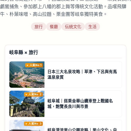
鸕鶿捕魚、參加郡上八幡的郡上舞等傳統文化活動。品嚐飛驒
牛、朴葉味噌、高山拉麵、栗金團等岐阜獨特美食。
旅行
餐廳
伝統文化
生活
岐阜縣 × 旅行
人氣No.1
日本三大名泉攻略｜草津、下呂與有馬
溫泉泉質
人氣No.2
岐阜城｜搭乘金華山纜車登上戰國名
城，飽覽長良川與市景
人氣No.3
岐阜清流里山公園攻略｜里山文化、自