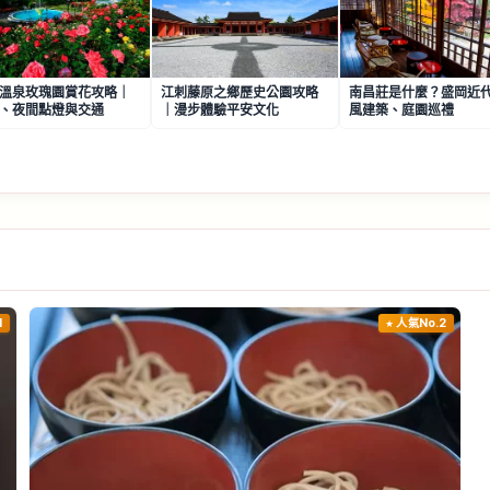
溫泉玫瑰園賞花攻略｜
江刺藤原之鄉歷史公園攻略
南昌莊是什麼？盛岡近
、夜間點燈與交通
｜漫步體驗平安文化
風建築、庭園巡禮
1
人氣No.2