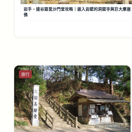
岩手・達谷窟毘沙門堂攻略｜嵌入岩壁的洞窟寺與巨大摩崖
佛
旅行