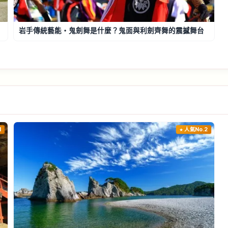
岩手傳統藝能・鬼劍舞是什麼？鬼面與利劍齊舞的震撼舞台
1
人氣No.2