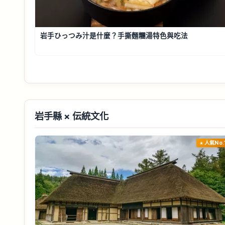
岩手ひっつみ汁是什麼？手撕麵糰湯特色與吃法
岩手縣 × 伝統文化
人氣No.