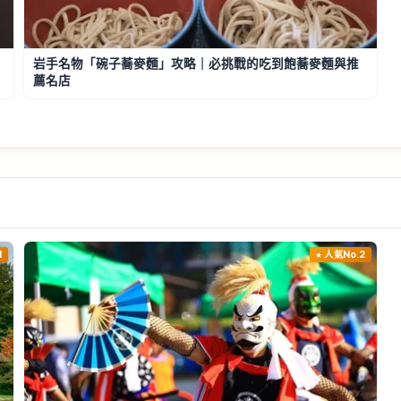
岩手名物「碗子蕎麥麵」攻略｜必挑戰的吃到飽蕎麥麵與推
薦名店
1
人氣No.2