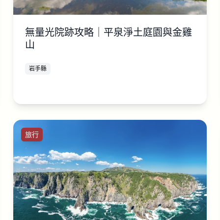
無量光院跡攻略｜平泉淨土庭園與金雞
山
岩手縣
旅行