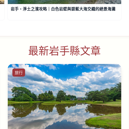
岩手・淨土之濱攻略｜白色岩壁與碧藍大海交織的絕景海灘
最新岩手縣文章
旅行