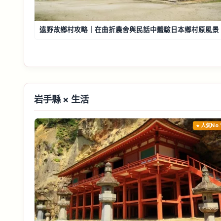
遠野故鄉村攻略｜在曲折農舍與民話中體驗日本鄉村原風景
岩手縣 × 生活
人氣No.