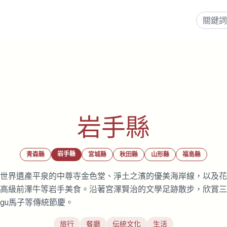
岩手縣
岩手縣
青森縣
宮城縣
秋田縣
山形縣
福島縣
世界遺產平泉的中尊寺金色堂、淨土之濱的優美海岸線，以及花
高級前澤牛等岩手美食。沿著宮澤賢治的文學足跡散步，欣賞三
hagu馬子等傳統節慶。
旅行
餐廳
伝統文化
生活