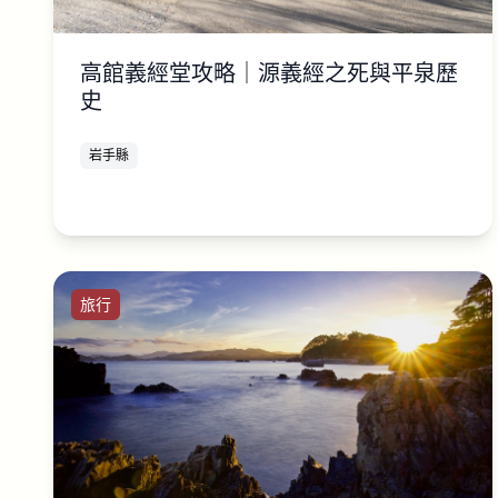
高館義經堂攻略｜源義經之死與平泉歷
史
岩手縣
旅行