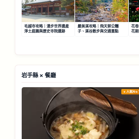
毛越寺攻略｜漫步世界遺產
嚴美溪攻略｜飛天郭公糰
花卷
淨土庭園與歷史寺院遺跡
子、溪谷散步與交通重點
花期
岩手縣 × 餐廳
人氣No.