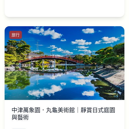
旅行
中津萬象園．丸龜美術館｜靜賞日式庭園
與藝術