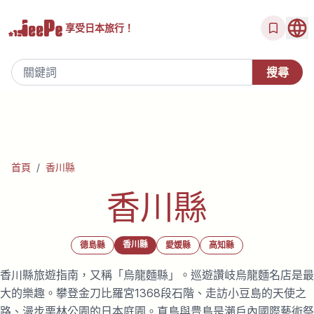
享受
日本旅行！
首頁
/
香川縣
香川縣
香川縣
德島縣
愛媛縣
高知縣
香川縣旅遊指南，又稱「烏龍麵縣」。巡遊讚岐烏龍麵名店是最
大的樂趣。攀登金刀比羅宮1368段石階、走訪小豆島的天使之
路、漫步栗林公園的日本庭園。直島與豊島是瀨戶內國際藝術祭