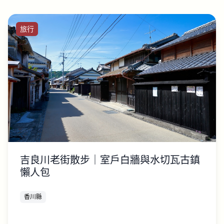
旅行
吉良川老街散步｜室戶白牆與水切瓦古鎮
懶人包
香川縣