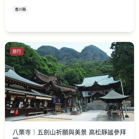
香川縣
旅行
八栗寺｜五劍山祈願與美景 高松靜謐參拜