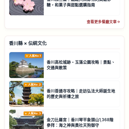
糖，和菓子與甜點選購指南
查看更多餐廳文章
→
香川縣 × 伝統文化
人氣No.1
香川高松城跡・玉藻公園攻略｜景點、
交通與散策
人氣No.2
香川善通寺攻略｜走訪弘法大師誕生地
的歷史與祈禱之旅
人氣No.3
金刀比羅宮｜香川琴平象頭山1,368階
參拜：海之神與奧社天狗御守