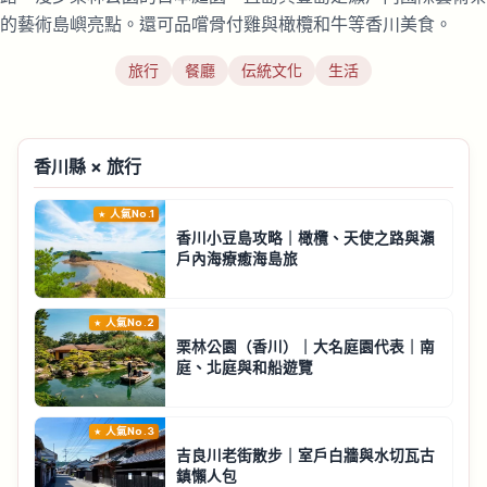
的藝術島嶼亮點。還可品嚐骨付雞與橄欖和牛等香川美食。
旅行
餐廳
伝統文化
生活
香川縣 × 旅行
人氣No.1
香川小豆島攻略｜橄欖、天使之路與瀨
戶內海療癒海島旅
人氣No.2
栗林公園（香川）｜大名庭園代表｜南
庭、北庭與和船遊覽
人氣No.3
吉良川老街散步｜室戶白牆與水切瓦古
鎮懶人包