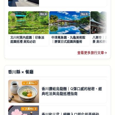
No.4
No.5
北川村莫內庭園｜印象派
中津萬象園．丸龜美術館
八栗寺｜五劍山
庭園巡禮 高知必訪
｜靜賞日式庭園與藝術
景 高松靜謐參拜
查看更多旅行文章
→
香川縣 × 餐廳
人氣No.1
香川讚岐烏龍麵｜Q彈口感的秘密、經
典吃法與烏龍巡禮指南
人氣No.2
香川和三盆｜細緻入口即化的高級砂