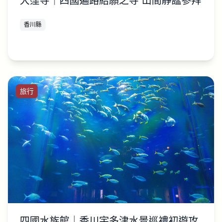
大窪寺｜四國遍路結願之寺 山間靜謐參拜
香川縣
旅行
四國水族館｜香川宇多津水景巡禮初遊攻