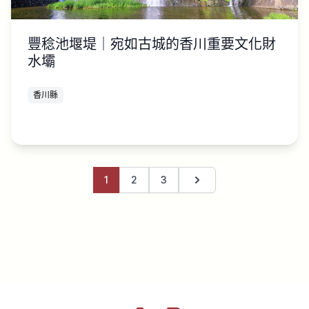
豐稔池堰堤｜宛如古城的香川重要文化財
水壩
香川縣
1
2
3
下一頁