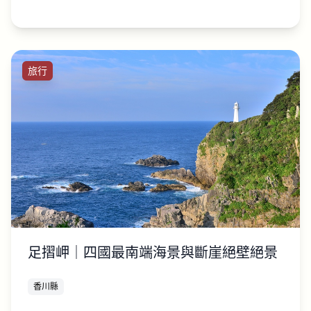
旅行
足摺岬｜四國最南端海景與斷崖絕壁絕景
香川縣