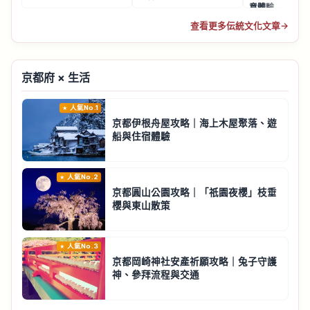
意體驗
查看更多伝統文化文章
→
京都府 × 生活
人氣No.1
京都伊根舟屋攻略｜海上木屋聚落、遊
船與住宿體驗
人氣No.2
京都圓山公園攻略｜「祇園夜櫻」枝垂
櫻與東山散策
人氣No.3
京都岡崎神社安產祈願攻略｜兔子守護
神、參拜流程與交通