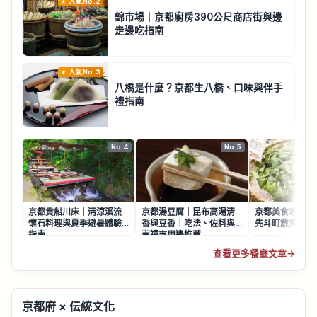
人氣No.2
錦市場｜京都廚房390公尺商店街與邊
走邊吃指南
人氣No.3
八橋是什麼？京都生八橋、口味與伴手
禮指南
No.4
No.5
京都貴船川床｜清涼溪流
京都湯豆腐｜昆布高湯清
京都美食攻略｜
懷石料理與夏季避暑體驗
香與豆香｜吃法、佐料與
先斗町散步品味
指南
南禪寺周邊推薦
查看更多餐廳文章
→
京都府 × 伝統文化