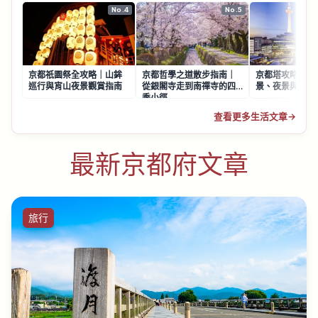
No.4
No.5
京都祇園祭全攻略｜山鉾
京都哲學之道散步指南｜
京都塔攻略｜制
巡行與宵山夜景觀賞指南
從銀閣寺走到南禪寺的四
景、夜景與遊玩
季小徑
查看更多生活文章
→
最新京都府文章
旅行