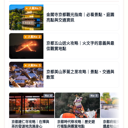
人氣No.1
金閣寺京都觀光指南｜必看景點、庭園
亮點與交通資訊
人氣No.2
京都五山送火攻略｜火文字的意義與最
佳觀賞地點
人氣No.3
京都美山茅葺之里攻略｜景點、交通與
散策
No.4
No.5
京都建仁寺攻略｜在禪與
京都時代祭攻略｜歷史遊
京都府龍安寺攻
茶的發源地洗滌身心
行看點與觀賞地點
遺產枯山水石庭