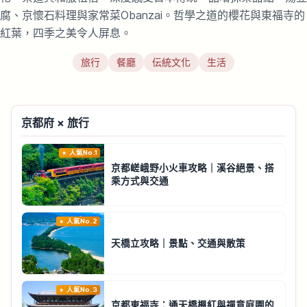
腐、京懷石料理與家常菜Obanzai。哲學之道的櫻花與東福寺的
紅葉，四季之美令人屏息。
旅行
餐廳
伝統文化
生活
京都府 × 旅行
人氣No.1
京都嵯峨野小火車攻略｜溪谷絕景、搭
乘方式與交通
人氣No.2
天橋立攻略｜景點、交通與散策
人氣No.3
京都東福寺：通天橋楓紅與禪意庭園的