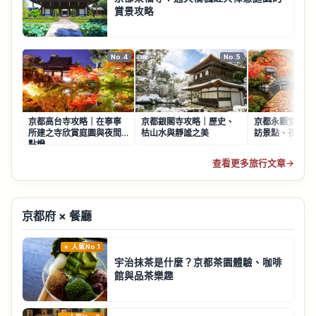
賞景攻略
No.4
No.5
京都高台寺攻略｜在寧寧
京都銀閣寺攻略｜歷史、
京都永觀堂賞楓
所建之寺欣賞庭園與夜間
枯山水與靜謐之美
訪景點、夜楓點
點燈
查看更多旅行文章
→
京都府 × 餐廳
人氣No.1
宇治抹茶是什麼？京都茶園體驗、咖啡
館與品茶樂趣